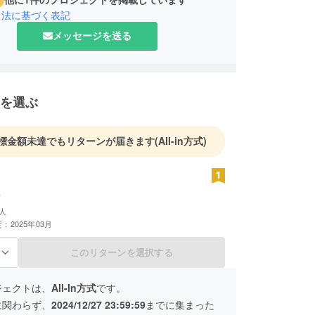
引法に基づく表記
メッセージを送る
を選ぶ
標金額未達でもリターンが届きます
(All-in方式)
人
：2025年03月
このリターンを選択する
る
ジェクトは、
All-In方式
です。
に関わらず、
2024/12/27 23:59:59
までに集まった