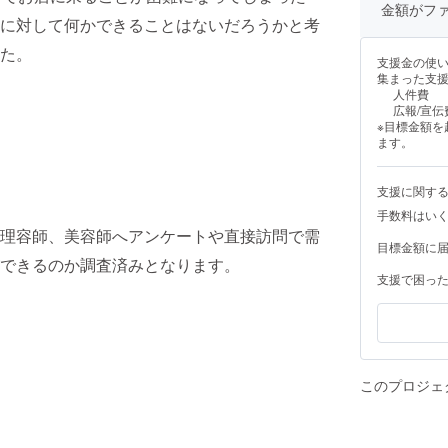
金額がフ
に対して何かできることはないだろうかと考
た。
支援金の使
集まった支
人件費
広報/宣伝
※目標金額
ます。
支援に関す
手数料はい
理容師、美容師へアンケートや直接訪問で需
目標金額に
できるのか調査済みとなります。
支援で困っ
このプロジェ