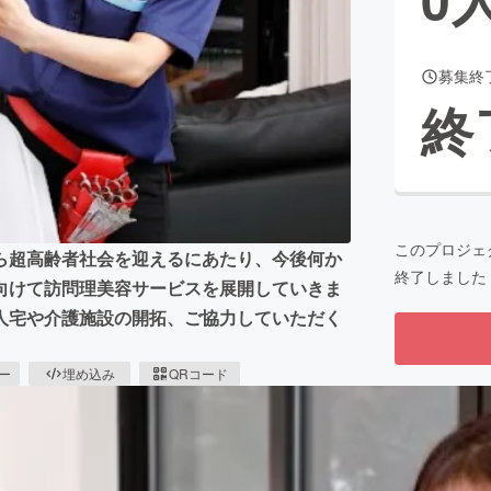
募集終
CAMPFIRE for Social Good
CAMPFIRE Creation
終
CAMPFIREふるさと納税
machi-ya
コミュニティ
このプロジェ
ら超高齢者社会を迎えるにあたり、今後何か
終了しました
向けて訪問理美容サービスを展開していきま
人宅や介護施設の開拓、ご協力していただく
ピー
埋め込み
QRコード