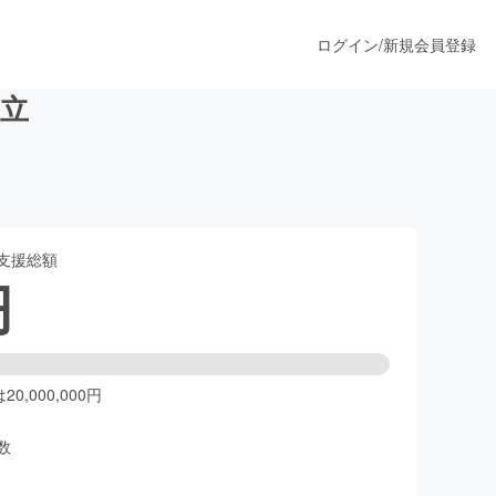
ログイン
/
新規会員登録
立
うすぐ公開されます
支援総額
プロダクト
円
ファッション
スポーツ
0,000,000円
数
ア
ソーシャルグッド
人