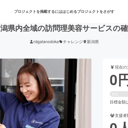
プロジェクトを掲載するには
はじめる
プロジェクトをさがす
新潟県内全域の訪問理美容サービスの確
niigatanodoka
チャレンジ
新潟県
注目のリターン
注目の新着プロジェクト
募集終了が近いプロジェクト
も
現在の
音楽
舞台・パフォーマンス
0
ゲーム・サービス開発
フード・飲食店
0%
書籍・雑誌出版
アニメ・漫画
目標金額は2
支援者
チャレンジ
ビューティー・ヘルスケ
0