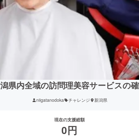
新潟県内全域の訪問理美容サービスの確
niigatanodoka
チャレンジ
新潟県
現在の支援総額
0
円