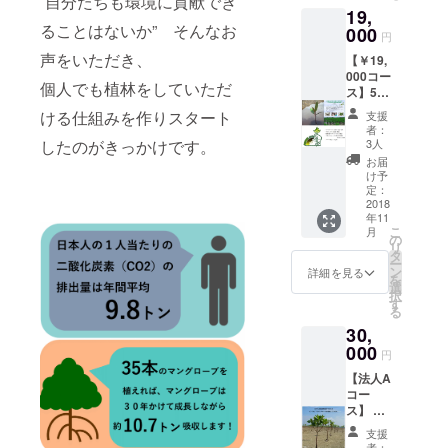
‟自分たちも環境に貢献でき
年賀状
ローブ
19,
タ(PNG
(2019
が30年
ることはないか” そんなお
データ)
000
年)にて
かけて
円
付き】
ご挨拶
吸収し
声をいただき、
【￥19,
・プロ
・植林
ます！
000コー
ジェク
地の状
※会社
個人でも植林をしていただ
ス】5人
ト会員
況のメ
HPに名
分/１年
証（郵
ルマガ
前や地
ける仕組みを作りスタート
支援
間のオ
送） ・
配信(不
域の掲
者：
フセッ
OFF
したのがきっかけです。
定期) こ
3人
載をご
ト！ ・
SETス
ちらを
希望さ
お届
175本の
テッ
ご支援
け予
れない
マング
カー２
定：
いただ
場合は
ローブ
2018
枚（郵
くと3人
備考欄
年11
の植林
送） ・
分の１
にご記
こ
月
＆育成
ワイエ
の
年間で
載をお
リ
＆管理
ルフォ
タ
排出し
願いし
ー
・お礼
レスト
ン
たCO2
詳細を見る
ます。
を
メール
㈱より
選
をマン
択
【会員
年賀状
す
グロー
る
証デー
(2019
ブが30
30,
タ(PNG
年)にて
年かけ
データ)
000
ご挨拶
て吸収
円
付き】
・植林
しま
【法人A
・プロ
地の状
す！ ※
コー
ジェク
況のメ
会社HP
ス】 ・
ト会員
ルマガ
に名前
２００
証（郵
配信(不
や地域
支援
本のマ
送） ・
定期) こ
者：