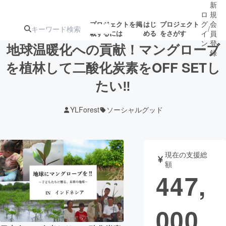
新
ロ
規
グ
会
プロジェクトを掲
はじ
プロジェクト
/
載するには
める
をさがす
イ
員
ン
登
地球温暖化への貢献！マングローブ
録
を植林して二酸化炭素をOFF SETし
たい‼
人気のプロ
注目のリ
注目の新着プロ
募集終了が近いプ
もうすぐ公開
ジェクト
ターン
ジェクト
ロジェクト
されます
YLForest
ソーシャルグッド
アート・写真
音楽
現在の支援総
テクノロジー・ガジェット
ゲーム・サ
額
447,
映像・映画
書籍・雑誌
000
ビジネス・起業
チャレンジ