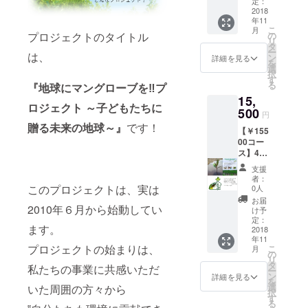
105本の
テッ
定：
ご支援
マング
2018
カー２
いただ
年11
ローブ
枚（郵
くとあ
こ
月
の植林
送） ・
プロジェクトのタイトル
の
なたの
リ
＆育成
ワイエ
タ
１年間
ー
は、
＆管理
ルフォ
ン
で排出
詳細を見る
を
・お礼
レスト
選
した
択
メール
㈱より
す
CO2を
る
『地球にマングローブを‼プ
【会員
年賀状
マング
15,
証デー
(2019
ローブ
ロジェクト ～子どもたちに
タ(PNG
500
年)にて
が30年
円
データ)
ご挨拶
かけて
贈る未来の地球～』
です！
【￥155
付き】
・植林
吸収し
00コー
・プロ
地の状
ます！
ス】4人
ジェク
況のメ
※会社
分/１年
ト会員
ルマガ
HPに名
支援
間のオ
証（郵
配信(不
前や地
者：
フセッ
送） ・
このプロジェクトは、実は
定期) こ
0人
域の掲
ト！ ・
OFF
ちらを
載をご
お届
2010年６月から始動してい
140本の
SETス
ご支援
け予
希望さ
マング
テッ
定：
いただ
れない
ます。
ローブ
2018
カー２
くと２
場合は
年11
の植林
枚（郵
人分の
備考欄
プロジェクトの始まりは、
こ
月
＆育成
送） ・
の
１年間
にご記
リ
＆管理
ワイエ
タ
で排出
載をお
私たちの事業に共感いただ
ー
・お礼
ルフォ
ン
した
詳細を見る
願いし
を
メール
レスト
選
いた周囲の方々から
CO2を
ます。
択
【会員
㈱より
す
マング
る
証デー