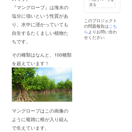
いしま
いま
見る
『マングローブ』は海水の
す。
す。ご
了承く
塩分に強いという性質があ
ださい
このプロジェクト
ませ。
り、水中に浸かっていても
の問題報告は
こち
・スタ
ンドバ
ら
よりお問い合わ
自生するたくましい植物た
ナー
せください
一式
ちです。
（60ｃ
ｍ×150
その種類はなんと、100種類
ｃｍ）
※スタン
を超えています！
ドバ
ナーに
掲載す
るお名
前(企業
名)を備
考欄に
ご記載
くださ
い。 ※
マングローブはこの画像の
個人様
でもお
ように複雑に根が入り組ん
申し込
可能で
で生えています。
す。 ※