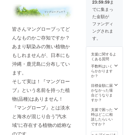
23:59:59
ま
るお名
（A１サ
カー１5
前(企業
イズ）※
枚（郵
でに集まっ
名)を備
弊社社
送） ・
た金額が
考欄に
名欄が
ワイエ
ご記載
旧社名
ルフォ
ファンディ
くださ
の記載
レスト
皆さんマングローブってど
ングされま
い。 ※
となっ
㈱より
個人様
ていま
年賀状
んなものかご存知ですか？
す。
でもお
す。ご
(2019
あまり馴染みの無い植物か
申し込
了承く
年)にて
可能で
ださい
ご挨拶
支援に関するよ
もしれませんが、日本にも
す。 ※
ませ。
・植林
くある質問
会社HP
※個人様
地の状
沖縄・鹿児島に分布してい
に名前
でもお
況のメ
手数料はいく
や地域
申し込
ルマガ
らかかります
ます。
の掲載
可能で
配信
か？
をご希
す。 ※
（不定
そして実は！『マングロー
望され
会社HP
期） ・
目標金額に届
ない場
に名前
ポス
ブ』という名前を持った植
かなかった場
合は備
や地域
ター２
合どうなりま
物(品種)はありません！
考欄に
の掲載
枚（A１
すか？
ご記載
をご希
サイ
『マングローブ』とは淡水
をお願
望され
ズ）※弊
支援で困った
いしま
ない場
社社名
時はどこに相
と海水が混じり合う‟汽水
す。
合は備
欄が旧
談したらいい
考欄に
社名の
ですか？
域”に存在する植物の総称な
ご記載
記載と
をお願
なって
のです。
ヘルプページを