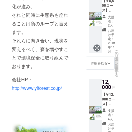
【￥8,5
データ)
00コー
化が進み、
付き】
ス】２
・プロ
それと同時に生態系も崩れ
人分/１
ジェク
支援
年間の
ト会員
者：
ることは負のループと言え
オフ
証（郵
2人
セッ
送） ・
お届
ます。
ト！ ・
OFF
け予
70本の
SETス
定：
それらに向き合い、現状を
マング
2018
テッ
年11
ローブ
カー２
変えるべく、森を増やすこ
こ
月
の植林
枚（郵
の
リ
とで環境保全に取り組んで
＆育成
送） ・
タ
ー
＆管理
ワイエ
ン
詳細を見る
を
おります。
・お礼
ルフォ
選
択
メール
レスト
す
る
【会員
㈱より
会社HP：
12,
証デー
年賀状
タ(PNG
000
(2019
http://www.ylforest.co.jp/
円
データ)
年)にて
【￥12,
付き】
ご挨拶
000コー
・プロ
・植林
ス】３
ジェク
地の状
人分/１
ト会員
況のメ
支援
年間の
証（郵
ルマガ
者：
オフ
送） ・
配信(不
4人
セッ
OFF
定期) こ
お届
ト！ ・
SETス
ちらを
け予