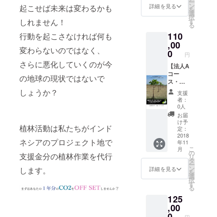
ー
証デー
年賀状
ン
CO2を
詳細を見る
起こせば未来は変わるかも
を
タ(PNG
(2019
選
マング
択
データ)
年)にて
しれません！
す
ローブ
る
付き】
ご挨拶
が30年
110
行動を起こさなければ何も
・プロ
・植林
かけて
ジェク
,00
地の状
吸収し
変わらないのではなく、
ト会員
況のメ
0
ます！
円
証（郵
ルマガ
※会社
さらに悪化していくのが今
送） ・
【法人A
配信
HPに名
OFF
コー
（不定
前や地
の地球の現状ではないで
SETス
ス・追
期） ・
域の掲
テッ
加植
ポス
しょうか？
載をご
支援
カー１5
林】 ・
ター1枚
希望さ
者：
枚（郵
1,000本
（A１サ
れない
0人
送） ・
のマン
イズ）※
場合は
お届
ワイエ
グロー
弊社社
備考欄
け予
植林活動は私たちがインド
ルフォ
ブの植
名欄が
定：
にご記
レスト
林＆育
2018
旧社名
載をお
ネシアのプロジェクト地で
年11
㈱より
成＆管
の記載
願いし
こ
月
年賀状
理 ・お
となっ
の
ます。
支援金分の植林作業を代行
リ
(2019
礼メー
ていま
タ
ー
年)にて
ル【会
す。ご
ン
詳細を見る
します。
を
ご挨拶
員証
了承く
選
択
・植林
データ
ださい
す
る
地の状
(PNG
ませ。
125
況のメ
データ)
※個人様
ルマガ
付き】
,00
でもお
配信
・プロ
申し込
0