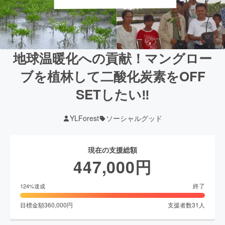
地球温暖化への貢献！マングロー
ブを植林して二酸化炭素をOFF
SETしたい‼
YLForest
ソーシャルグッド
現在の支援総額
447,000
円
終了
124
%達成
目標金額
360,000
円
支援者数
31
人