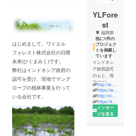
YLFore
st
福岡県
他に1件の
はじめまして。ワイエル
プロジェク
トを掲載し
フォレスト株式会社の日隈
ています
未来(ひぐまみく)です。
インドネシ
ア政府認可
弊社はインドネシア政府の
のもと、現
認可を受け、現地でマング
地でマング
http://www.ylforest.co.jp/
ローブの植林事業を行って
ローブの植
https://www.facebook.com/ylforest
林事業を
http://mangrovesforearth.blog130.fc2.com/
いる会社です。
https://kankyo-yl-mangrove.themedia.jp/
行っていま
メッセー
す。
ジを送る
世界でも大
きな問題の
１つ、森林
減少。