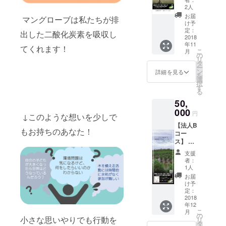
の掲載
ング
OFF
ちらを
2人
をご希
ローブ
SETス
ご支援
望され
お届
マングローブは私たちが排
の植林
テッ
いただ
け予
ない場
＆育成
カー２
定：
くと４
合は備
出した二酸化炭素を吸収し
＆管理
2018
枚（郵
人分の
考欄に
年11
・お礼
送） ・
てくれます！
１年間
ご記載
こ
月
メール
ワイエ
の
で排出
をお願
リ
【会員
ルフォ
タ
した
いしま
ー
証デー
レスト
ン
CO2を
詳細を見る
す。
を
タ(PNG
㈱より
選
マング
択
データ)
年賀状
す
ローブ
る
付き】
(2019
が30年
50,
・プロ
年)にて
かけて
ジェク
000
ご挨拶
吸収し
円
↓このような想いを少しで
ト会員
・植林
ます！
【法人B
証（郵
地の状
※会社
もお持ちのあなた！
コー
送） ・
況のメ
HPに名
ス】 ・
OFF
ルマガ
前や地
２５０
SETス
配信(不
域の掲
支援
本のマ
テッ
定期) こ
載をご
者：
ング
カー１
ちらを
1人
希望さ
ローブ
２枚
ご支援
れない
お届
の植林
（郵
いただ
け予
場合は
＆育成
送） ・
定：
くと５
備考欄
＆管理
2018
ワイエ
人分の
にご記
年12
・お礼
ルフォ
１年間
載をお
こ
月
メール
レスト
の
で排出
願いし
小さな思いやりでも行動を
リ
【会員
㈱より
タ
した
ます。