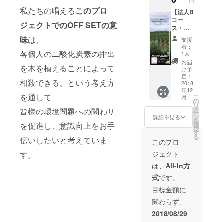
円
（不定
ジェク
可能で
私たちの唱える
このプロ
期） ・
ト会員
【法人B
す。 ※
ポス
証（郵
コー
会社HP
ジェクトでのOFF SETの意
ター２
送） ・
ス・追
に名前
枚（A１
OFF
加植
や地域
味
は、
支援
サイ
SETス
林】 ・
の掲載
者：
ズ）※弊
テッ
1,000本
をご希
各個人の二酸化炭素の排出
1人
社社名
カー１
のマン
望され
お届
を木を植えることによって
欄が旧
２枚
グロー
ない場
け予
社名の
（郵
ブの植
合は備
定：
相殺できる、という考え方
記載と
送） ・
林＆育
2018
考欄に
年12
なって
ワイエ
成＆管
ご記載
を通して
こ
月
いま
ルフォ
理 ・お
をお願
の
リ
す。ご
レスト
礼メー
いしま
タ
皆様の環境問題への関わり
ー
了承く
㈱より
ル【会
す。
ン
詳細を見る
を
ださい
年賀状
員証
選
を促進し、意識向上をお手
択
ませ。
(2019
データ
す
る
・スタ
年)にて
(PNG
伝いしたいと考えていま
このプロ
ンドバ
ご挨拶
データ)
ジェクト
す。
ナー
・植林
付き】
一式
地の状
・プロ
は、
All-In方
（60ｃ
況のメ
ジェク
式
です。
ｍ×150
ルマガ
ト会員
ｃｍ）
配信
証（郵
目標金額に
※スタン
（不定
送） ・
関わらず、
ドバ
期） ・
OFF
ナーに
ポス
SETス
2018/08/29
掲載す
ター1枚
テッ