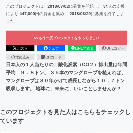
このプロジェクトは、
2018/07/02
に募集を開始し、
31
人の支援
により
447,000
円の資金を集め、
2018/08/29
に募集を終了しま
した
もう一度プロジェクトをやってほしい
ポスト
シェア
LINEで送る
URLコピー
埋め込み
QRコード
日本人の１人当たりの二酸化炭素（CO２）排出量は年間
平均 ９．８トン。 ３５本のマングローブを植えれば、
マングローブは３０年かけて成長しながら１０．７トン
吸収します。 地球に、未来に、いいことしませんか？
このプロジェクトを見た人はこちらもチェックし
ています