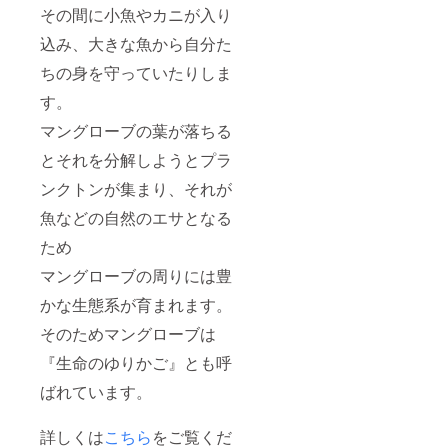
会社HP
その間に小魚やカニが入り
に名前
や地域
込み、大きな魚から自分た
の掲載
ちの身を守っていたりしま
をご希
望され
す。
ない場
合は備
マングローブの葉が落ちる
考欄に
ご記載
とそれを分解しようとプラ
をお願
いしま
ンクトンが集まり、それが
す。
魚などの自然のエサとなる
ため
マングローブの周りには豊
かな生態系が育まれます。
そのためマングローブは
『生命のゆりかご』とも呼
ばれています。
詳しくは
こちら
をご覧くだ