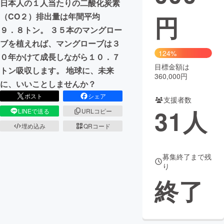
日本人の１人当たりの二酸化炭素
円
（CO２）排出量は年間平均
まちづくり・地域活性化
９．８トン。 ３５本のマングロー
ブを植えれば、マングローブは３
CAMPFIRE for Social Good
CAMPFIRE Creation
124%
０年かけて成長しながら１０．７
CAMPFIREふるさと納税
machi-ya
コミュニティ
目標金額は
トン吸収します。 地球に、未来
360,000円
に、いいことしませんか？
ポスト
シェア
支援者数
31
人
LINEで送る
URLコピー
埋め込み
QRコード
募集終了まで残
り
終了