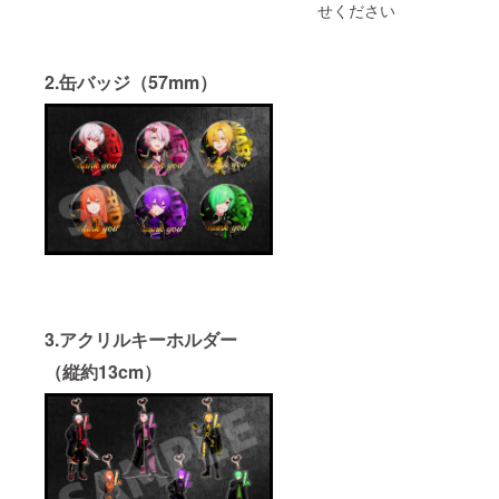
※「メン
す。 メ
せください
バーと
ンバー
通話」
の希望
の有効
がござ
期限は
いまし
2.缶バッジ（57mm）
2025年
たら備
12月31
考欄に
日とし
ご記載
ます。
くださ
※印刷代
い。 ※
はご自
記載が
身での
なかっ
ご負担
た場合
となり
は全員
ます。
もしく
（セブ
は複数
ンイレ
メン
ブンま
バーで
たは
の通話
3.アクリルキーホルダー
ファミ
とさせ
リー
ていた
（縦約13cm）
マー
だきま
ト）
す。 ※
通話は
Discord
で実施
予定で
す。