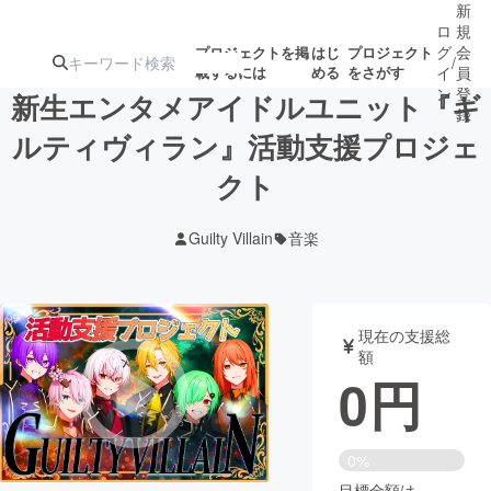
新
ロ
規
グ
会
プロジェクトを掲
はじ
プロジェクト
/
載するには
める
をさがす
イ
員
ン
登
新生エンタメアイドルユニット『ギ
録
ルティヴィラン』活動支援プロジェ
クト
人気のプロ
注目のリ
注目の新着プロ
募集終了が近いプ
もうすぐ公開
ジェクト
ターン
ジェクト
ロジェクト
されます
Guilty Villain
音楽
アート・写真
音楽
現在の支援総
テクノロジー・ガジェット
ゲーム・サ
額
0
円
映像・映画
書籍・雑誌
0%
ビジネス・起業
チャレンジ
目標金額は