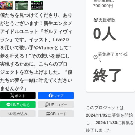
700,000円
まちづくり・地域活性化
僕たちを見つけてくださり、あり
支援者数
がとうございます！新生エンタメ
0
人
CAMPFIRE for Social Good
CAMPFIRE Creation
アイドルユニット『ギルティヴィ
CAMPFIREふるさと納税
machi-ya
コミュニティ
ラン』です。イラスト、Live2D
を用いて歌い手やVtuberとして″
募集終了まで残
夢を叶える！″その想いを形にし
り
実現するために、こちらのプロ
終了
ジェクトを立ち上げました。『僕
たちの夢を一緒に叶えてください
ませんか？』
ポスト
シェア
LINEで送る
URLコピー
このプロジェクトは、
埋め込み
QRコード
2024/11/02
に募集を開始
し、
2024/11/30
に募集を
終了しました