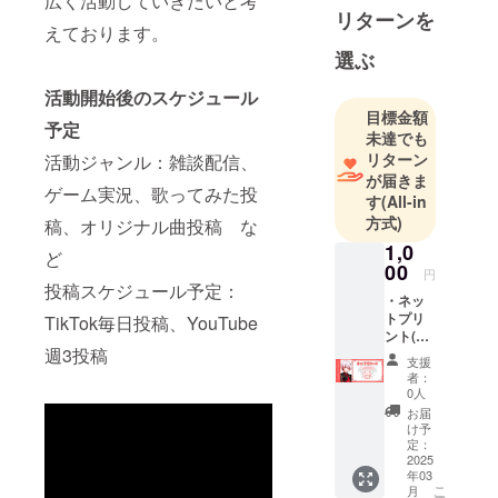
広く活動していきたいと考
に”笑
リターンを
えております。
い”や”感
選ぶ
動”をお届け
します！
活動開始後のスケジュール
2025年3月の
目標金額
予定
活動開始に
未達でも
リターン
活動ジャンル：雑談配信、
向け鋭意準
が届きま
備中！！
ゲーム実況、歌ってみた投
す
(All-in
方式)
稿、オリジナル曲投稿 な
1,0
ど
00
円
投稿スケジュール予定：
・ネッ
トプリ
TikTok毎日投稿、YouTube
ント(1
週3投稿
種類)
支援
ネット
者：
プリン
0人
トダウ
お届
ンロー
け予
ド用QR
定：
コード
2025
年03
をメー
こ
月
ルでお