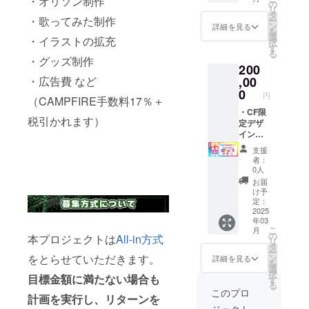
・オリソン制作
ら備考
ン入り
送』を
の
す。 ※
を備考
リ
欄にご
CF限定
利用し
タ
印刷代
欄に必
・歌ってみた制作
ー
記載く
アク
ての配
ン
はご自
詳細を見る
ずご記
を
ださ
キー(6
送とさ
選
身での
載くだ
・イラストの拡充
択
い。
種類) ・
せてい
す
ご負担
さい。
る
ネット
ネップ
ただき
・グッズ制作
となり
※公序良
200
プリン
リ(6種
ます。
ます。
俗に反
トダウ
類) ネッ
・広告費 など
,00
※記載が
（セブ
するお
ンロー
トプリ
なかっ
0
ンイレ
名前と
円
（CAMPFIRE手数料17％＋
ド用QR
ントダ
た場合
ブンま
判断し
コード
ウン
・CF限
はラン
たは
た場
税引かれます）
及びボ
ロード
定デザ
ダムと
ファミ
合、ま
イス
用QR
インオ
させて
リー
たは記
URLは
コード
リジナ
いただ
マー
載がな
支援
メール
はメー
ルカー
きま
ト） ※
かった
者：
にてお
ルにて
ド ・CF
す。 ※
お呼び
0人
場合
送り致
お送り
限定ア
印刷代
するお
は、お
お届
しま
致しま
クリル
はご自
名前
け予
呼びし
す。
す。
ボード
身での
定：
（ニッ
ない可
グッズ
グッズ
・メン
2025
ご負担
クネー
能性が
年03
に関し
に関し
バーと
となり
ム可）
ござい
こ
月
まして
まして
通話(30
ます。
の
を備考
本プロジェクトは
All-in方式
ます。
リ
は『ク
は『ク
分) ・直
（セブ
タ
欄に必
ー
ロネコ
ロネコ
筆サイ
ンイレ
をとらせていただきます。
ン
ずご記
詳細を見る
を
ヤマト
ヤマト
ン入り
ブンま
選
載くだ
択
目標金額に満たない場合も
匿名配
匿名配
CF限定
たは
す
さい。
る
送』を
送』を
缶バッ
ファミ
※公序良
このプロ
計画を実行し、リターンを
利用し
利用し
ジ(6種
リー
俗に反