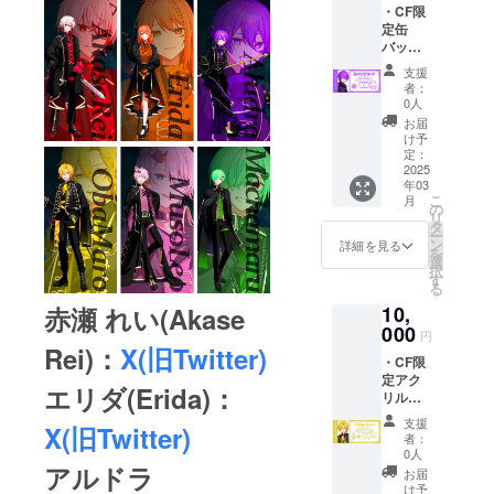
・CF限
考欄に
ンイレ
定缶
ご記載
ブンま
バッジ
くださ
たは
(1種類)
い。
ファミ
支援
・支援
ネット
リー
者：
者あり
プリン
マー
0人
がとう
トダウ
ト）
お届
ボイス
ンロー
け予
(10秒程
ド用QR
定：
度) ・
2025
コード
年03
ネット
及びボ
こ
月
プリン
イス
の
リ
ト(1種
URLは
タ
ー
類) ネッ
メール
ン
詳細を見る
を
トプリ
にてお
選
択
ント及
送り致
す
る
びボイ
しま
赤瀬 れい(Akase
10,
ス、缶
す。 ※
バッジ
000
記載が
円
のメン
なかっ
Rei)：
X(旧Twitter)
・CF限
バーの
た場合
定アク
希望が
はラン
エリダ(Erida)：
リル
ござい
ダムと
キーホ
ました
させて
支援
X(旧Twitter)
ルダー
ら備考
いただ
者：
(1種類)
欄にご
きま
0人
・CF限
アルドラ
記載く
す。 ※
お届
定缶
ださ
印刷代
け予