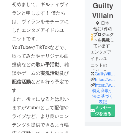
Guilty
初めまして、ギルティヴィ
ランと申します！ 僕たち
Villain
は、ヴィランをモチーフに
日本
他に1件の
したエンタメアイドルユ
プロジェク
ニットです。
トを掲載し
ています
YouTubeやTikTokなどで、
エンタメア
歌ってみたやオリジナル曲
イドルユ
投稿などの
歌い手活動
、雑
ニットの
「ギルティ
談やゲームの
実況活動
及び
GuiltyVillain4
ヴィラン」
https://www.youtube.com/@GuiltyVillain
配信活動
などを行う予定で
と申しま
https://www.tiktok.com/@guiltyvillain
す！
特定商取引
す！
法に基づく
ヴィランを
また、後々になるとは思い
表記
コンセプト
ますがVtuberとして配信や
メッセー
に据えて、
ジを送る
ライブなど、より良いコン
個性豊かな
メンバーが
テンツを提供できるよう幅
皆様の日常