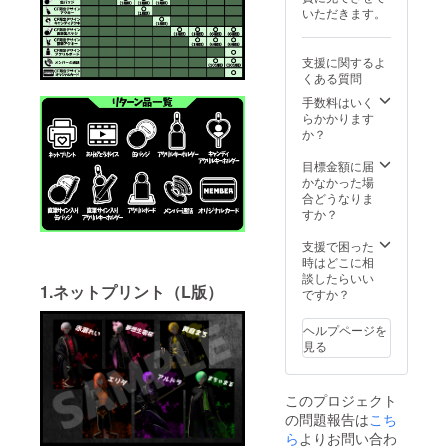
お呼び
考欄に
は『ク
ござい
いただきます。
するお
ご記載
ロネコ
ます。
名前
くださ
ヤマト
（ニッ
い。 ※
匿名配
支援に関するよ
クネー
記載が
送』を
くある質問
ム可）
なかっ
利用し
を備考
た場合
ての配
手数料はいく
欄に必
は全員
送とさ
らかかります
ずご記
もしく
せてい
か？
載くだ
は複数
ただき
さい。
メン
ます。
目標金額に届
※公序良
バーで
「メン
かなかった場
俗に反
の通話
バーと
合どうなりま
するお
とさせ
通話」
すか？
名前と
ていた
に関し
判断し
だきま
まして
支援で困った
た場
す。 ※
は、メ
時はどこに相
合、ま
通話は
ンバー
談したらいい
1.ネットプリント（L版）
たは記
Discord
全員も
ですか？
載がな
で実施
しくは
かった
予定で
複数メ
ヘルプページを
場合
す。
ンバー
見る
は、お
Discord
参加の
呼びし
のIDを
グルー
ない可
備考欄
プ通話
このプロジェクト
能性が
にご記
とさせ
の問題報告は
ござい
載くだ
ていた
こち
ます。
さい。
だきま
ら
よりお問い合わ