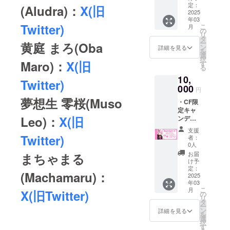
バッジ
い。
定：
はご自
(Aludra)：
X(旧
(1種類)
2025
ネット
身での
年03
・支援
プリン
ご負担
Twitter)
こ
月
者あり
トダウ
の
となり
リ
がとう
ンロー
タ
ます。
ー
黄庭 まろ(Oba
ボイス
ド用QR
ン
（セブ
詳細を見る
を
(10秒程
コード
選
ンイレ
択
度) ・
Maro)：
X(旧
及びボ
す
ブンま
る
ネット
イス
たは
10,
プリン
URLは
ファミ
Twitter)
ト(1種
000
メール
リー
円
類) ネッ
にてお
マー
夢想生 零桜(Muso
・CF限
トプリ
送り致
ト） ※
定キャ
ント及
しま
お呼び
Leo)：
X(旧
ンディ
びボイ
す。
するお
アクリ
ス、各
グッズ
名前
支援
ルキー
グッズ
Twitter)
に関し
（ニッ
者：
ホル
のメン
まして
0人
クネー
ダー(1
バーの
は『ク
ム可）
お届
まちゃまる
種類) ・
希望が
ロネコ
け予
を備考
CF限定
ござい
定：
ヤマト
欄に必
(Machamaru)：
缶バッ
2025
ました
匿名配
ずご記
年03
ジ(1種
ら備考
送』を
載くだ
こ
月
X(旧Twitter)
類) ・支
欄にご
の
利用し
さい。
リ
援者あ
記載く
タ
ての配
※公序良
ー
りがと
ださ
ン
送とさ
詳細を見る
俗に反
を
うボイ
い。
選
せてい
するお
択
ス(10秒
ネット
す
ただき
名前と