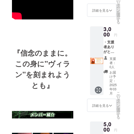
の
リ
送り致
タ
ー
しま
ン
詳細を見る
を
す。メ
選
択
ンバー
す
る
の希望
3,0
がござ
いまし
00
円
たら備
・支援
考欄に
者あり
ご記載
『信念のままに。
がとう
くださ
ボイス
い。 ※
支援
この身に"ヴィラ
（約10
記載が
者：
秒程
なかっ
0人
度） ・
た場合
ン"を刻まれよう
お届
ネット
はラン
け予
プリン
ダムと
定：
とも』
ト(1種
2025
させて
年03
類) ネッ
いただ
こ
月
トプリ
きま
の
リ
ント及
す。 ※
タ
ー
びボイ
印刷代
ン
詳細を見る
を
スのメ
はご自
選
択
ンバー
身での
す
る
の希望
ご負担
5,0
がござ
となり
いまし
00
ます。
円
たら備
（セブ