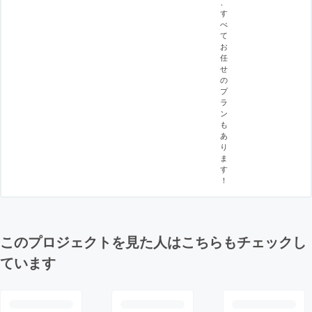
、
す
べ
て
お
任
せ
の
プ
ラ
ン
も
あ
り
ま
す
！
このプロジェクトを見た人はこちらもチェックし
ています