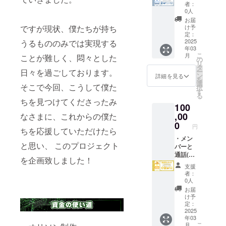
クキー
ござい
URLは
なかっ
者：
クネー
(1種類)
ました
メール
0人
た場合
ム可）
・直筆
ら備考
にてお
はラン
お届
を備考
サイン
欄にご
ですが現状、僕たちが持ち
送り致
け予
ダムと
欄に必
入りCF
記載く
定：
しま
させて
ずご記
限定缶
2025
うるもののみでは実現する
ださ
す。
いただ
載くだ
年03
バッジ
い。
グッズ
きま
さい。
こ
月
ことが難しく、悶々とした
(1種類)
ネット
の
に関し
す。 ※
※公序良
リ
・支援
プリン
タ
まして
印刷代
俗に反
日々を過ごしております。
ー
者あり
トダウ
ン
は『ク
詳細を見る
はご自
するお
を
がとう
ンロー
選
ロネコ
身での
そこで今回、こうして僕た
名前と
択
ボイス
ド用QR
す
ヤマト
ご負担
判断し
る
(10秒程
コード
匿名配
ちを見つけてくださったみ
となり
た場
100
度) ・
及びボ
送』を
ます。
合、ま
ネット
,00
なさまに、これからの僕た
イス
利用し
（セブ
たは記
プリン
URLは
0
ての配
ンイレ
載がな
円
ちを応援していただけたら
ト(1種
メール
送とさ
ブンま
かった
類) ネッ
・メン
にてお
せてい
たは
場合
と思い、 このプロジェクト
トプリ
バーと
送り致
ただき
ファミ
は、お
ント及
通話(10
しま
ます。
リー
呼びし
を企画致しました！
びボイ
分) ・直
す。
※記載が
マー
ない可
支援
ス、各
筆サイ
グッズ
なかっ
ト） ※
者：
能性が
グッズ
ン入り
に関し
た場合
0人
お呼び
ござい
のメン
CF限定
まして
はラン
するお
お届
ます。
バーの
缶バッ
は『ク
ダムと
け予
名前
希望が
ジ(6種
ロネコ
定：
させて
（ニッ
ござい
類) ・直
2025
ヤマト
いただ
クネー
年03
ました
筆サイ
匿名配
きま
ム可）
こ
月