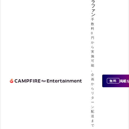
ラ
フ
ァ
ン
手
数
料
0
円
か
ら
実
施
可
能
。
企
画
掲載
無料
か
ら
リ
タ
ー
ン
配
送
ま
で