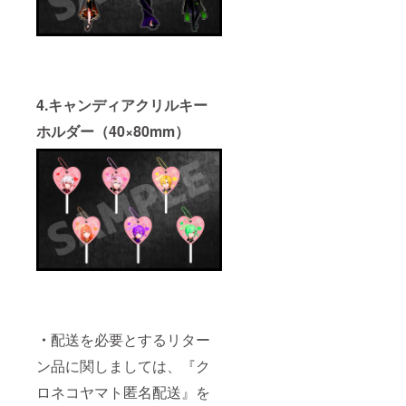
Discord
のIDを
備考欄
にご記
載くだ
さい。
※「メン
4.キャンディアクリルキー
バーと
通話」
ホルダー（40×80mm）
の有効
期限は
2025年
12月31
日とし
ます。
※印刷代
はご自
身での
ご負担
となり
ます。
（セブ
ンイレ
ブンま
・
配送を必要とするリター
たは
ン品に関しましては、『ク
ファミ
リー
ロネコヤマト匿名配送』を
マー