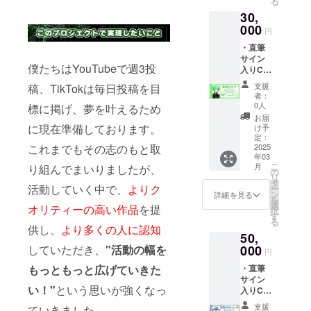
る
程度) ・
プリン
ます。
判断し
30,
ネット
トダウ
※記載が
た場
プリン
000
ンロー
なかっ
合、ま
円
ト(1種
ド用QR
た場合
たは記
・直筆
類) ネッ
コード
はラン
載がな
サイン
トプリ
及びボ
ダムと
かった
僕たちはYouTubeで週3投
入りCF
ント及
イス
させて
場合
限定缶
びボイ
URLは
いただ
は、お
支援
稿、TikTokは毎日投稿を目
バッジ
ス、各
メール
きま
者：
呼びし
(1種類)
グッズ
にてお
0人
標に掲げ、夢を叶えるため
す。 ※
ない可
・支援
のメン
送り致
印刷代
お届
能性が
者あり
バーの
に現在準備しております。
しま
け予
はご自
ござい
がとう
希望が
定：
す。
身での
ます。
これまでもその志のもと取
ボイス
2025
ござい
グッズ
ご負担
年03
(10秒程
ました
に関し
となり
こ
月
り組んでまいりましたが、
度) ・
ら備考
の
まして
ます。
リ
ネット
欄にご
タ
は『ク
（セブ
活動していく中で、
よりク
ー
プリン
記載く
ン
ロネコ
詳細を見る
ンイレ
を
ト(1種
ださ
選
ヤマト
ブンま
オリティーの高い作品
を提
択
類) ネッ
い。
す
匿名配
たは
る
トプリ
ネット
供し、
より多くの人に認知
送』を
ファミ
50,
ント及
プリン
利用し
リー
びボイ
していただき、
"活動の幅を
000
トダウ
ての配
マー
円
ス、缶
ンロー
送とさ
ト） ※
もっともっと広げていきた
・直筆
バッジ
ド用QR
せてい
お呼び
サイン
のメン
コード
ただき
するお
い！"
という思いが強くなっ
入りCF
バーの
及びボ
ます。
名前
限定ア
希望が
イス
※記載が
（ニッ
支援
ていきました。