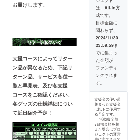
ジェクト
ての配
ての配
類) ・直
マー
するお
お届けします。
送とさ
送とさ
筆サイ
ト） ※
名前と
は、
All-In方
せてい
せてい
ン入り
お呼び
判断し
式
です。
ただき
ただき
CF限定
するお
た場
ます。
ます。
アク
名前
合、ま
目標金額に
※記載が
「メン
キー(6
（ニッ
たは記
関わらず、
なかっ
バーと
種類) ・
クネー
載がな
た場合
通話」
ネット
ム可）
かった
2024/11/30
はラン
に関し
プリン
を備考
場合
23:59:59
ま
ダムと
まして
ト(6種
欄に必
は、お
させて
は、メ
類) ネッ
ずご記
呼びし
でに集まっ
いただ
ンバー
トプリ
載くだ
ない可
支援コースによってリター
た金額が
きま
全員も
ントダ
さい。
能性が
す。 ※
しくは
ウン
※公序良
ン品が異なるため、下記リ
ござい
ファンディ
印刷代
複数メ
ロード
俗に反
ます。
ングされま
ターン品、サービス各種一
はご自
ンバー
用QR
するお
身での
参加の
コード
名前と
す。
覧と早見表、及び各支援
ご負担
グルー
及びボ
判断し
となり
プ通話
イス
た場
コースをご確認ください。
ます。
とさせ
URLは
合、ま
支援金の使い道
（セブ
ていた
メール
たは記
各グッズの仕様詳細につい
集まった支援金
ンイレ
だきま
にてお
載がな
は以下に使用す
ブンま
す。 メ
送り致
かった
て近日紹介予定！
る予定です。
たは
ンバー
しま
場合
活動費全般
ファミ
の希望
す。
は、お
※目標金額を超
リー
がござ
グッズ
呼びし
えた場合はプロ
マー
いまし
に関し
ない可
ジェクトの運営
ト） ※
たら備
まして
能性が
費に充てさせて