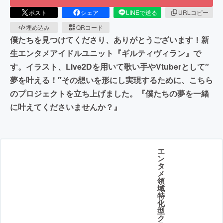
ポスト
シェア
LINEで送る
URLコピー
埋め込み
QRコード
僕たちを見つけてくださり、ありがとうございます！新
生エンタメアイドルユニット『ギルティヴィラン』で
す。イラスト、Live2Dを用いて歌い手やVtuberとして″
夢を叶える！″その想いを形にし実現するために、こちら
のプロジェクトを立ち上げました。『僕たちの夢を一緒
に叶えてくださいませんか？』
エ
ン
タ
メ
領
域
特
化
型
ク