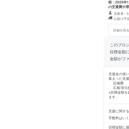
程：2025年
の交通費や滞
終了後、会場
支援者：0
お届け予定
詳細を見
このプロ
目標金額
金額がフ
支援金の使
集まった支
設備費
広報/宣伝
※目標金額
ます。
支援に関す
手数料はい
目標金額に