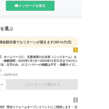
メッセージを送る
を選ぶ
標金額未達でもリターンが届きます
(All-in方式)
】 ホームページに、支援者様のお名前（ニックネーム）を
・掲載期間：2025年1月1日〜2025年12月31日までの12ヶ
方法：文字のみ、ロゴ／バナーの掲載は不可 ・掲載サイズ：
、必ず備考欄に希望されるお名前をご記入ください。
人
：2025年03月
このリターンを選択する
る
待】 秀吉リフォームオープンイベントにご招待します ・日