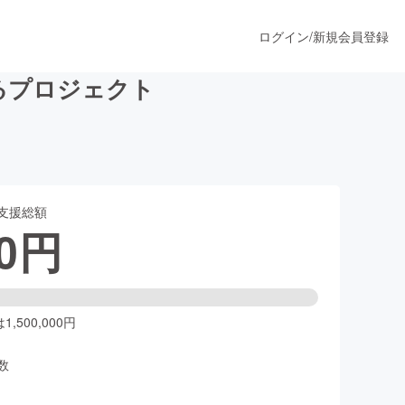
ログイン
/
新規会員登録
るプロジェクト
うすぐ公開されます
支援総額
プロダクト
0
円
ファッション
スポーツ
,500,000円
数
ア
ソーシャルグッド
人