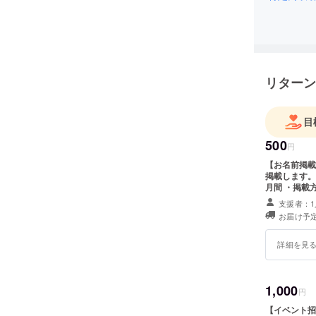
リターン
目
500
円
【お名前掲載
掲載します。 
月間 ・掲載
小 ・支援時
支援者：1
お届け予定
詳細を見
1,000
円
【イベント招