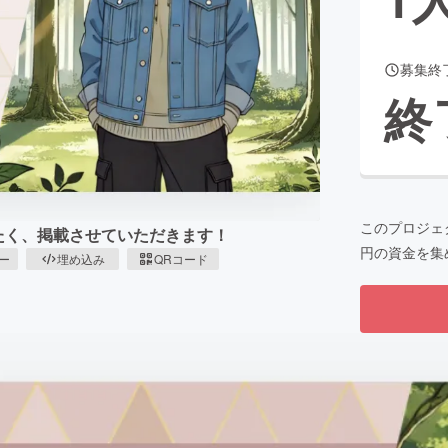
募集終
CAMPFIRE for Social Good
CAMPFIRE Creation
終
CAMPFIREふるさと納税
machi-ya
コミュニティ
このプロジェ
めたく、掲載させていただきます！
円の資金を集
ピー
埋め込み
QRコード