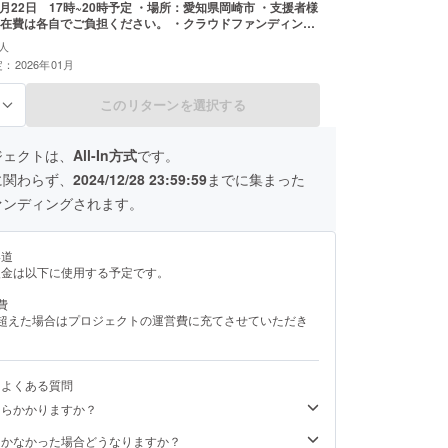
1月22日 17時~20時予定 ・場所：愛知県岡崎市 ・支援者様
在費は各自でご負担ください。 ・クラウドファンディング
など詳細情報をメールにてご案内します。
人
：2026年01月
このリターンを選択する
る
ジェクトは、
All-In方式
です。
に関わらず、
2024/12/28 23:59:59
までに集まった
ァンディングされます。
い道
援金は以下に使用する予定です。
費
を超えた場合はプロジェクトの運営費に充てさせていただき
るよくある質問
くらかかりますか？
届かなかった場合どうなりますか？