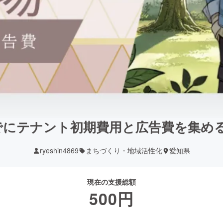
月までにテナント初期費用と広告費を集め
ryeshin4869
まちづくり・地域活性化
愛知県
現在の支援総額
500
円