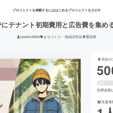
プロジェクトを掲載するには
はじめる
プロジェクトをさがす
月までにテナント初期費用と広告費を集め
ryeshin4869
まちづくり・地域活性化
愛知県
注目のリターン
注目の新着プロジェクト
募集終了が近いプロジェクト
も
現在の
音楽
舞台・パフォーマンス
50
ゲーム・サービス開発
フード・飲食店
0%
書籍・雑誌出版
アニメ・漫画
目標金額は1
支援者
チャレンジ
ビューティー・ヘルスケ
1