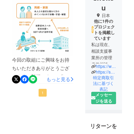
ます！
u
日本
他に1件の
プロジェク
トを掲載し
ています
私は現在、
相談支援事
業所の管理
今回の取組にご興味をお持
者兼相談支
https://wakaba-soudan.jimdofree.com/
ちいただきありがとうござ
援専門員と
https://soudansienjigyousyowakaba.jimdosite.com/
います。朗報です！！公認
して、障害
特定商取引
もっと見る
法に基づく
福祉分野で
心理師・精神福祉士・社会
表記
の支援に携
福祉士・キャリアコンサル
1
メッセー
わっていま
ジを送る
タントの資格を持つ方（男
す。元々は
性）に、不定期ですが今後
税理士事務
所にて7年
の支援に協力していただけ
間、税理士
リターンを
るようになりました。相談
補助業務や