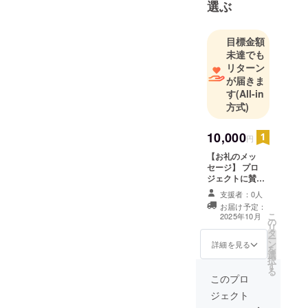
支援専門員・ファイナン
選ぶ
社会保険手
続き・請求
シャルプランナーの私と公
管理など総
認心理の男性タッグを組む
目標金額
務・経理を
未達でも
ことで、生活面でのご相談
担当してお
リターン
+生活資金や将来の資金計画
が届きま
りました
す
(All-in
が、8年目に
のご相談、何といっても、
方式)
心身の不調
様々な相談への同性での支
を抱え、う
10,000
援も可能となり、相談しや
円
つ病を発
すい環境が整います。ご協
症。半年の
【お礼のメッ
セージ】 プロ
休職を経て
力のお願いこちらのプロ
ジェクトに賛同
退職し、そ
いただきありが
ジェクトをSNSなどで拡散
支援者：0人
とうございま
の後は治療
お届け予定：
す。 今回の企画
していただけますと幸いで
こ
に専念しま
2025年10月
の
にリターンはお
リ
した。
す。皆で一緒に頑張れる社
タ
礼のメッセージ
ー
ン
と９月と４月の
詳細を見る
を
会を目指して一度こちらの
選
経過報告を送ら
択
回復の兆し
す
せていただきま
HPにもお越しください。
る
とともに就
す。 ※支援を終
このプロ
え社会に復帰さ
↓↓https://wakaba-
職活動を再
ジェクト
れた時、皆様と
開しました