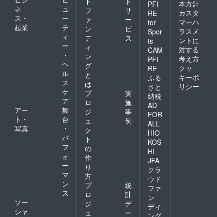
ド
ト
本方針
PFI
ネ
ュ
フ
サ
カスタ
RE
ス・
ー
ァ
ー
マーハ
for
起業
テ
ン
ビ
ラスメ
Spor
ィ
デ
ス
ントに
ts
ー
ィ
対する
CAM
・
ン
考え方
PFI
ヘ
グ
クッ
RE
ル
と
キーポ
ふる
ス
は
リシー
さと
ケ
プ
実
納税
ア
ロ
施
AD
アー
舞
ジ
事
FOR
ト・
台
ェ
例
ALL
写真
・
ク
HIO
パ
ト
KOS
フ
の
HI
ォ
作
JFA
ー
り
クラ
マ
方
ウド
ン
プ
統
ファ
ス
ロ
計
ン
ソー
ジ
デ
ディ
シャ
ェ
ー
ング