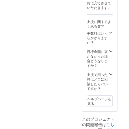
費に充てさせて
これをきっ
いただきます。
かけに、個
人事業主と
支援に関するよ
してパソコ
くある質問
ン教室を開
手数料はいく
業。その
らかかります
後、「ウォ
か？
ンツ基山
目標金額に届
校」へと屋
かなかった場
号を変更し
合どうなりま
すか？
運営を継続
しました。
支援で困った
時はどこに相
しかし50歳
談したらいい
を迎える
ですか？
頃、甲状腺
がんの診断
ヘルプページを
見る
を受け手
術・入院。
入院中に感
このプロジェクト
じた「人の
の問題報告は
こち