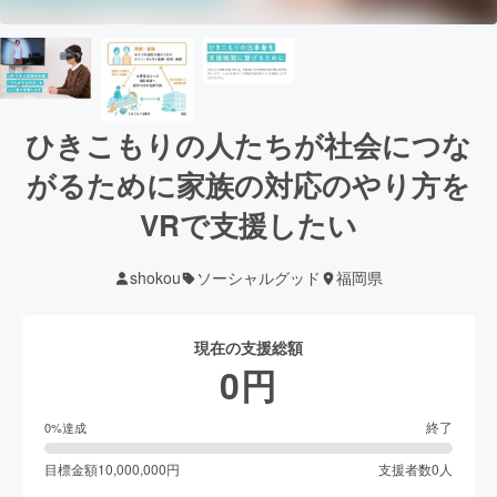
ひきこもりの人たちが社会につな
がるために家族の対応のやり方を
VRで支援したい
shokou
ソーシャルグッド
福岡県
現在の支援総額
0
円
終了
0
%達成
目標金額
10,000,000
円
支援者数
0
人