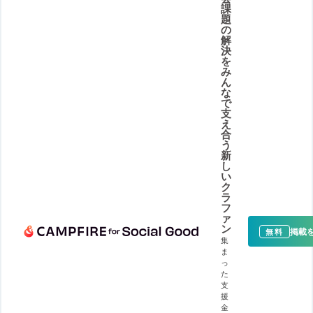
課
題
の
解
決
を
み
ん
な
で
支
え
合
う
新
し
い
ク
ラ
フ
ァ
ン
掲載
無料
集
ま
っ
た
支
援
金