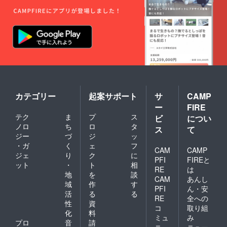
カテゴリー
起案サポート
サ
CAMP
ー
FIRE
テク
ま
プ
ス
ビ
につい
ノロ
ち
ロ
タ
ス
て
ジー
づ
ジ
ッ
・ガ
く
ェ
フ
CAM
CAMP
ジェ
り
ク
に
PFI
FIREと
ット
・
ト
相
RE
は
地
を
談
CAM
あんし
域
作
す
PFI
ん・安
活
る
る
RE
全への
性
資
コ
取り組
化
料
ミュ
み
プロ
音
請