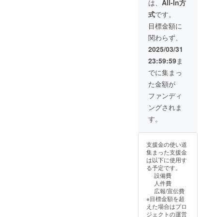
soudan.jimdofree.com/
ともに社会をさ
は、
All-In方
せていかれるこ
が、対人関
式
です。
とが、最大のリ
係の壁や業
ターンになりま
目標金額に
務とのミス
すように希望を
関わらず、
込めて
マッチから
2025/03/31
長期勤務に
23:59:59
ま
は至らず、
でに集まっ
生活の安定
た金額が
を模索する
ファンディ
中で、自己
研鑽として
ングされま
パソコン教
す。
室に通い、
Microsoftス
支援金の使い道
ペシャリス
集まった支援金
ト（Word・
は以下に使用す
る予定です。
Excel
設備費
2003）資格
人件費
広報/宣伝費
を取得しま
※目標金額を超
した。
えた場合はプロ
ジェクトの運営