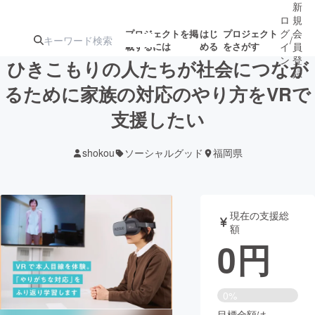
新
ロ
規
グ
会
プロジェクトを掲
はじ
プロジェクト
/
載するには
める
をさがす
イ
員
ン
登
ひきこもりの人たちが社会につなが
録
るために家族の対応のやり方をVRで
支援したい
人気のプロ
注目のリ
注目の新着プロ
募集終了が近いプ
もうすぐ公開
ジェクト
ターン
ジェクト
ロジェクト
されます
shokou
ソーシャルグッド
福岡県
アート・写真
音楽
現在の支援総
テクノロジー・ガジェット
ゲーム・サ
額
0
円
映像・映画
書籍・雑誌
0%
ビジネス・起業
チャレンジ
目標金額は