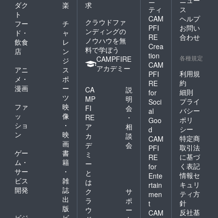
ニ
ニュー
ダク
楽
求
ティ
ス
ト
CAM
ヘルプ
クラウドファ
フー
チ
PFI
お問い
ンディングの
ド・
ャ
RE
合わせ
ノウハウを無
飲食
レ
Crea
料で学ぼう
店
ン
tion
各種規定
CAMPFIRE
ジ
CAM
アカデミー
アニ
ス
利用規
PFI
メ・
ポ
約
RE
漫画
ー
CA
説
細則
for
ツ
MP
明
プライ
Soci
ファ
映
FI
会
バシー
al
ッ
像
RE
・
ポリ
Goo
ショ
・
ア
相
シー
d
ン
映
カ
談
特定商
CAM
画
デ
会
取引法
PFI
ゲー
書
ミ
に基づ
RE
ム・
籍
ー
く表記
for
サー
・
と
情報セ
Ente
ビス
雑
は
キュリ
rtain
開発
誌
ク
サ
ティ方
men
出
ラ
ポ
針
t
版
ウ
ー
反社基
CAM
ビジ
ビ