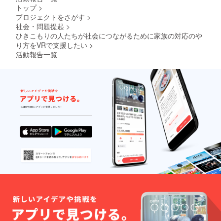
トップ
>
立ち上げた
プロジェクトをさがす
>
ものの、人
社会・問題提起
>
材確保の困
ひきこもりの人たちが社会につながるために家族の対応のや
難から事業
り方をVRで支援したい
>
休止を余儀
活動報告一覧
なくされま
した。現在
は、自ら開
設した相談
支援事業所
において、
障害のある
方やご家族
の人生に寄
り添う支援
を提供して
います。