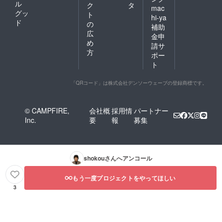
ル
ク
タ
mac
グッ
ト
hi-ya
ド
の
補助
広
金申
め
請サ
方
ポー
ト
「QRコード」は株式会社デンソーウェーブの登録商標です。
© CAMPFIRE,
会社概
採用情
パートナー
Inc.
要
報
募集
shokou
さんへアンコール
もう一度プロジェクトをやってほしい
3