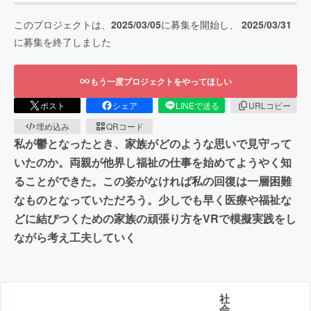
このプロジェクトは、
2025/03/05
に募集を開始し、
2025/03/31
に募集を終了しました
もう一度プロジェクトをやってほしい
ポスト
シェア
LINEで送る
URLコピー
埋め込み
QRコード
私が鬱となったとき、家族がどのような思いで見守って
いたのか。両親が他界し福祉の仕事を始めてようやく知
ることができた。この姿がなければ私の回復は一層困難
なものとなっていただろう。少しでも早く医療や福祉な
どに結びつくための家族の頑張り方をVRで模擬実践をし
ながら考え工夫していく
社
会