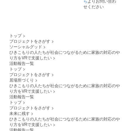
ら
よりお問い合わ
支えの大切
せください
さ」がきっ
かけとな
り、介護・
福祉の道へ
進む決意を
トップ
>
しました。
プロジェクトをさがす
>
ソーシャルグッド
>
ひきこもりの人たちが社会につながるために家族の対応のや
その後、高
り方をVRで支援したい
>
齢者施設、
活動報告一覧
障害者入所
トップ
>
施設、放課
プロジェクトをさがす
>
後等デイ
居場所づくり
>
サービスな
ひきこもりの人たちが社会につながるために家族の対応のや
り方をVRで支援したい
>
どで経験を
活動報告一覧
積み、平成
トップ
>
30年には介
プロジェクトをさがす
>
護福祉士の
未来に残す
>
資格を取
ひきこもりの人たちが社会につながるために家族の対応のや
得。訪問介
り方をVRで支援したい
>
活動報告一覧
護事業所を