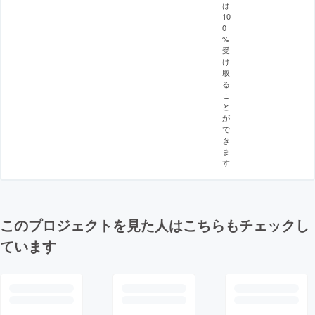
は
10
0
%
受
け
取
る
こ
と
が
で
き
ま
す
このプロジェクトを見た人はこちらもチェックし
ています