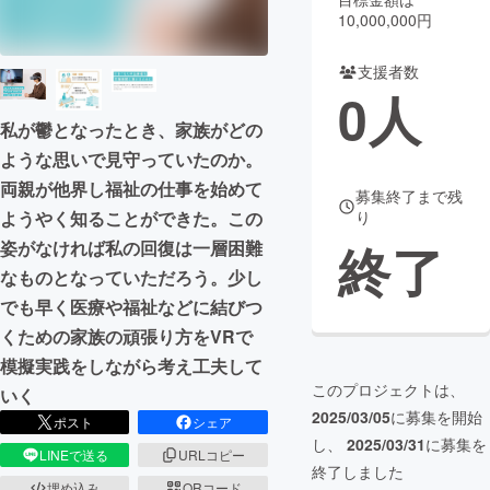
10,000,000円
まちづくり・地域活性化
支援者数
0
人
CAMPFIRE for Social Good
CAMPFIRE Creation
私が鬱となったとき、家族がどの
CAMPFIREふるさと納税
machi-ya
コミュニティ
ような思いで見守っていたのか。
両親が他界し福祉の仕事を始めて
募集終了まで残
ようやく知ることができた。この
り
終了
姿がなければ私の回復は一層困難
なものとなっていただろう。少し
でも早く医療や福祉などに結びつ
くための家族の頑張り方をVRで
模擬実践をしながら考え工夫して
このプロジェクトは、
いく
2025/03/05
に募集を開始
ポスト
シェア
し、
2025/03/31
に募集を
LINEで送る
URLコピー
終了しました
埋め込み
QRコード