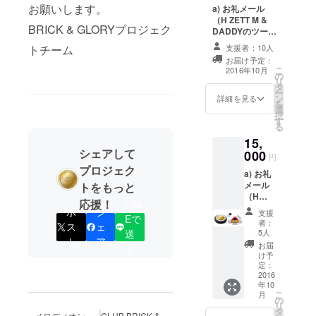
オリジ
どが
お願いします。
a) お礼メール
こちら
ナル五
セット
（H ZETT M &
を！ ・
線譜
になっ
BRICK & GLORYプロジェク
DADDYのツー
カ
ノート
ていま
ショット写真
ラー：
(左)と、
トチーム
支援者：10人
す。 こ
データ付き） b)
ゴール
今回の
のス
お届け予定：
シートステッ
ド ・
番組シ
こ
2016年10月
テッ
の
カー(A4サイ
KIDSサ
リーズ
リ
カーを
タ
ズ、1シート) c)
イズ：
でシン
ー
自由に
ン
五線譜+落書き
詳細を見る
110、
ボルと
を
貼って
選
ノート(A5サイ
120、
なって
択
自分だ
す
ズ、50頁) d) マ
130 ・
いるマ
る
けの鍵
ンホールキーホ
ADULT
ンホー
盤ハー
15,
ルダー(真鍮製)
サイ
ルを
モニカ
シェアして
000
e) オリジナル
円
ズ：S、
キーホ
にし
Teeシャツ -=-=-
プロジェク
M、L、
ルダー
ちゃお
a) お礼
=-=-=-=-=-=-=-=-
XL
にした
う！
メール
トをもっと
=-=-=-=-=- お礼
セット
（H
メール ～ Tee
応援！
LIN
になっ
ZETT M
ポ
シ
シャツまでを含
支援
ていま
Eで
&
むセットです。
者：
ス
ェ
す！
DADDY
5人
送
キーホ
ト
ア
のツー
お届
る
ルダー
ショッ
け予
は、特
ト写真
定：
製鍵盤
データ
2016
ハーモ
年10
付き）
こ
ニカ
月
b) シー
の
リ
(MELO
トス
タ
メロディオン
CLUB BRICK &