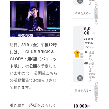
付き）
ショッ
こ
月
b) シー
ト写真
の
リ
トス
データ
タ
ー
テッ
をメー
ン
詳細を見る
を
カー(A4
ルでお
選
択
サイ
送りし
す
る
ズ、1
ます。
5,0
シート)
そし
c) 五線
00
て、今
円
譜+落書
回の
e) オリ
きノー
BRICK
ジナル
ト(A5サ
&
明日、
8/19（金）午後12時
Tシャツ
イズ、
GLORY
-=-=-=-
には、「CLUB BRICK &
50頁) d)
のシン
支援
=-=-=-=-
マン
ボルに
者：
GLORY：第0話（パイロッ
=-=-=-=-
ホール
なって
2人
=-=-=-=-
キーホ
いるマ
お届
ト版）」の公開
を予定して
今回の
ルダー
ンホー
け予
BRICK
(真鍮製)
定：
ルや特
いますの で、公開後こちら
&
2016
-=-=-=-
製鍵盤
年10
GLORY
=-=-=-=-
ハーモ
の活動報告でお知らせさせ
こ
月
オリジ
=-=-=-=-
の
ニカ
リ
ナルTee
=-=-=-=-
て頂きます。
タ
(MELO
ー
シャツ
いっぱ
ン
DION)
詳細を見る
を
です。
いラク
選
の鍵盤
択
Teeシャ
ガキも
す
に貼る
る
ツのみ
でき
ステッ
引き続き、応援をよろしく
10,000
が欲し
ちゃう
カーな
円
い方は