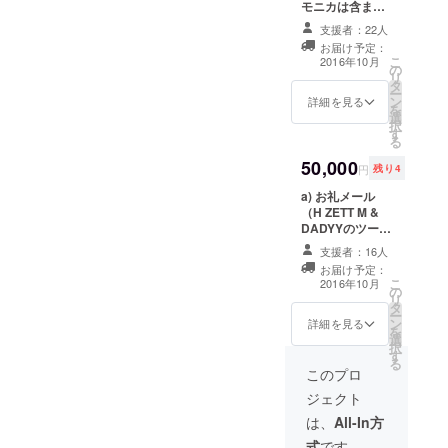
ト(A5サ
モニカは含まれ
=-=-=-=-
イズ、
ていません。 a)
=-=-=-
支援者：22人
50頁) d)
お礼メール（H
授業を
お届け予定：
マン
ZETT M &
受ける
こ
2016年10月
ホール
の
DADYYのツー
ならス
リ
キーホ
タ
ショット写真
タンド
ー
ルダー
ン
データ付き） b)
にス
詳細を見る
を
(真鍮製)
選
シートステッ
マート
択
e) オリ
す
カー(A4サイ
フォン
る
ジナル
ズ、1シート) c)
を置い
50,000
Teeシャ
五線譜+落書き
て、外
円
残り4
ツ f)
ノート(A5サイ
に出か
a) お礼メール
ケース
ズ、50頁) d) マ
けると
（H ZETT M &
付きイ
ンホールキーホ
きはイ
DADYYのツー
ヤホン
ルダー e) オリジ
ヤホン
ショット写真
g) モバ
ナルTeeシャツ f)
を付け
支援者：16人
データ付き） b)
イルス
ケース付きイヤ
て楽し
お届け予定：
シートステッ
タンド
ホン g) モバイル
めま
こ
2016年10月
の
カー(A4サイ
h) 特製
スタンド i)
す！ ス
リ
タ
ズ、1シート) c)
鍵盤
BRICK &
タンド
ー
ン
五線譜+落書き
ハーモ
詳細を見る
GLORY最終話に
は短い
を
選
ノート(A5サイ
ニカ
①「H ZETT Mと
パーツ
択
す
ズ、50頁) d) マ
（MEL
いっしょに番組
を差し
る
ンホールキーホ
ODION
このプロ
出演」 or ②「世
込むだ
ルダー e) オリジ
）*専用
界で1枚だけの
けで簡
ジェクト
ナルTeeシャツ f)
ケース
書」 -=-=-=-=-=-
単に組
ケース付きイヤ
付き -=-
は、
All-In方
=-=-=-=-=-=-=-=-
み立て
ホン g) モバイル
=-=-=-=-
=-=- ①「H ZETT
られ、
式
です。