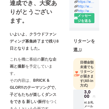
達成でき、大変あ
https://www.youtube.com/user/HZETTISM
プロジェク
http://www.brickandglory.com
りがとうござい
ト「BRICK &
http://www.hzettm.info
メッセー
GLORY」！
ます。
ジを送る
天才ピアニ
ストH ZETT
M（エイチ・
いよいよ、クラウドファン
ゼット・エ
リターンを
ディング募集終了まで残り8
ム）と映像
日となりま した。
作家
選ぶ
UGICHIN（
ウギチン）
これを機に番組の
新たな企
目標金額
の二入が、
画と撮影
を予定していま
未達でも
ピアノと映
リターン
す。
像で世界の
が届きま
その内容は、
BRICK &
子どもたち
す
(All-in
方式)
に音楽の楽
GLORYのテーマソングで、
しさを伝え
3,0
子どもたちが楽しくダンス
00
るプロジェ
円
をできる 新しい振付
をつく
クトとして
a) お礼
メール
2012年にス
ろう！という企画です。