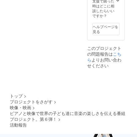
支援で困った
のいずれかとな
&
H ZETT Mが墨と
時はどこに相
ります。 ②「世
GLORY
筆で渾身のメッ
談したらいい
界で1枚だけの
を見な
セージを直筆の
ですか？
書」について：
がら楽
「書」(B4サイ
・遠方にお住ま
しく弾
ズ予定)を、額に
いの方や撮影日
いちゃ
入れて差し上げ
ヘルプページを
程の都合によっ
いま
ます。1枚1枚手
見る
て収録にご参加
しょ
書きの「世界で1
できない方の為
う！ 鍵
枚だけ書」のプ
に、①の参加権
盤には
レゼントとなり
このプロジェクト
とは別のプレゼ
ステッ
ます。 ※支援期
の問題報告は
こち
ントとしてご用
カーを
間終了後、9月
ら
よりお問い合わ
意致します。 ・
貼っ
10日（土）まで
H ZETT Mが墨と
て、マ
せください
にご登録頂いた
筆で渾身のメッ
ンホー
メールアドレス
セージを直筆の
ルキー
宛にご連絡を差
「書」(B4サイ
ホル
し上げます。こ
ズ予定)を、額に
ダーは
ちらのメール返
入れて差し上げ
ケース
信にて、①か②
ます。1枚1枚手
に付け
のどちらをお選
トップ
>
書きの「世界で1
て一緒
びいただくかを
プロジェクトをさがす
>
枚だけ書」のプ
にお出
確認させて頂き
映像・映画
>
レゼントとなり
かけし
ます。
ピアノと映像で世界の子ども達に音楽の楽しさを伝える番組
ます。 ※支援期
てみた
プロジェクト。第６弾！
>
間終了後、9月
り、自
10日（土）まで
分のオ
活動報告
にご登録頂いた
リジナ
メールアドレス
ルな楽