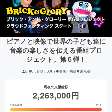
ピアノと映像で世界の子ども達に
音楽の楽しさを伝える番組プロ
ジェクト。第６弾！
BRICK and GLORY
映像・映画
東京都
現在の支援総額
2,263,000
円
終了
150
%達成