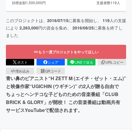
目標金額
1,500,000
円
支援者数
119
人
このプロジェクトは、
2016/07/15
に募集を開始し、
119
人の支援
により
2,263,000
円の資金を集め、
2016/08/25
に募集を終了し
ました
もう一度プロジェクトをやってほしい
ポスト
シェア
LINEで送る
URLコピー
埋め込み
QRコード
青い鼻のピアニスト“H ZETT M (エイチ・ゼット・エム)”
と映像作家“UGICHIN (ウギチン)” の2人が贈る自由で
ちょっとヘンテコな子どものための音楽番組「CLUB
BRICK & GLORY」が開校！ この音楽番組は動画共有
サービスYouTubeで配信されます。