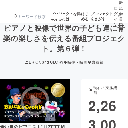
新
ロ
規
グ
会
プロジェクトを掲
はじ
プロジェクト
/
載するには
める
をさがす
イ
員
ン
登
ピアノと映像で世界の子ども達に音
録
楽の楽しさを伝える番組プロジェク
ト。第６弾！
人気のプロ
注目のリ
注目の新着プロ
募集終了が近いプ
もうすぐ公開
ジェクト
ターン
ジェクト
ロジェクト
されます
BRICK and GLORY
映像・映画
東京都
アート・写真
音楽
現在の支援総
テクノロジー・ガジェット
ゲーム・サ
額
2,26
映像・映画
書籍・雑誌
3,00
ビジネス・起業
チャレンジ
青い鼻のピアニスト“H ZETT M