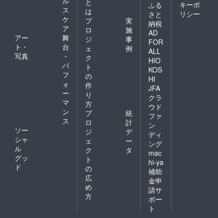
ル
と
キーポ
ふる
ス
は
リシー
さと
ケ
プ
実
納税
ア
ロ
施
AD
アー
舞
ジ
事
FOR
ト・
台
ェ
例
ALL
写真
・
ク
HIO
パ
ト
KOS
フ
の
HI
ォ
作
JFA
ー
り
クラ
マ
方
ウド
ン
プ
統
ファ
ス
ロ
計
ン
ソー
ジ
デ
ディ
シャ
ェ
ー
ング
ル
ク
タ
mac
グッ
ト
hi-ya
ド
の
補助
広
金申
め
請サ
方
ポー
ト