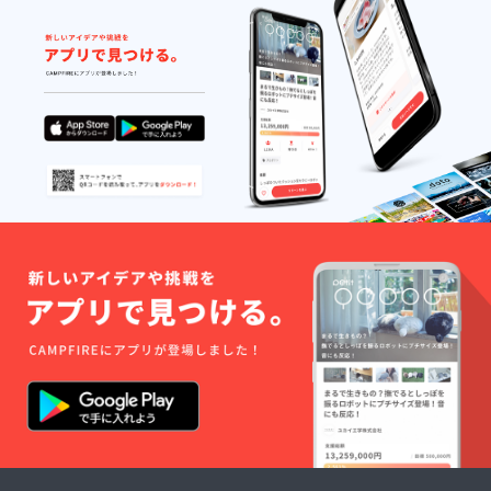
宛にご連絡を差
しみ方
し上げます。こ
してみ
ちらのメール返
てくだ
信にて、①か②
さい。
のどちらをお選
びいただくかを
確認させて頂き
ます。