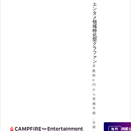
エ
ン
タ
メ
領
域
特
化
型
ク
ラ
フ
ァ
ン
手
数
料
0
円
か
ら
実
施
可
能
。
企
画
掲載
無料