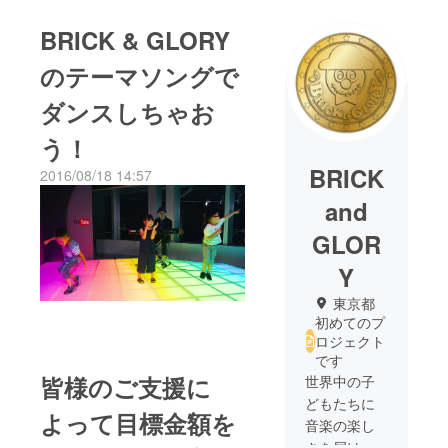
BRICK & GLORY
のテーマソングで
ダンスしちゃお
う！
BRICK
2016/08/18 14:57
and
GLOR
Y
東京都
初めてのプ
ロジェクト
です
皆様のご支援に
世界中の子
どもたちに
よって目標金額を
音楽の楽し
さを届ける