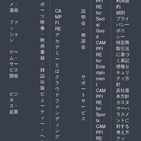
利用規
PFI
メ・
ポ
約
RE
漫画
ー
CA
説
細則
for
ツ
MP
明
プライ
Soci
ファ
映
FI
会
バシー
al
ッ
像
RE
・
ポリ
Goo
ショ
・
ア
相
シー
d
ン
映
カ
談
特定商
CAM
画
デ
会
取引法
PFI
ゲー
書
ミ
に基づ
RE
ム・
籍
ー
く表記
for
サー
・
と
情報セ
Ente
ビス
雑
は
キュリ
rtain
開発
誌
ク
サ
ティ方
men
出
ラ
ポ
針
t
版
ウ
ー
反社基
CAM
ビジ
ビ
ド
ト
本方針
PFI
ネ
ュ
フ
サ
カスタ
RE
ス・
ー
ァ
ー
マーハ
for
起業
テ
ン
ビ
ラスメ
Spor
ィ
デ
ス
ントに
ts
ー
ィ
対する
CAM
・
ン
考え方
PFI
ヘ
グ
クッ
RE