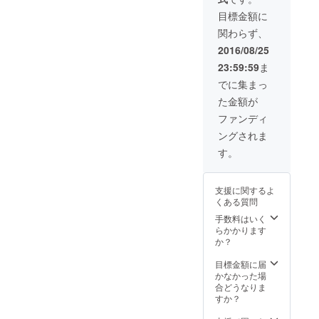
スタンド h) 特製
=-=-=-=-
Mと一緒に番組
横・縦
鍵盤ハーモニカ
=-=-=-=-
目標金額に
出演」につい
向きの
（MELODION）
=-=- *お
て： ・撮影予定
どちら
関わらず、
*専用ケース付き
礼メー
日：2016年11月
でも使
i) BRICK &
ル 〜 鍵
2016/08/25
8日(火) ・撮影場
えま
GLORY最終話に
盤ハー
所：東京都港区
す。
23:59:59
ま
①「H ZETT Mと
モニカ
内のスタジオ ・
いっしょに番組
までの
でに集まっ
出演人数：1支援
出演」 or ②「世
すべて
につき「お子さ
た金額が
界で１枚だけの
が含ま
ま1名 + 大人1
書」-=-=-=-=-=-
れてい
ファンディ
名」あるいは
=-=-=-=-=-=-=-=-
るセッ
「お子さま2名
ングされま
=-=- ①「H ZETT
トで
(付き添い＆見学
Mと一緒に番組
す。 H
す。
で大人1名)」、
出演」につい
ZETT M
「大人1名のみ」
て： ・撮影予定
といっ
のいずれかとな
日：2016年11月
しょに
ります。 ②「世
支援に関するよ
8日(火) ・撮影場
弾きま
界で1枚だけの
くある質問
所：東京都港区
しょ
書」について：
手数料はいく
内のスタジオ ・
う！ 特
・遠方にお住ま
らかかります
出演人数：1支援
製鍵盤
いの方や撮影日
か？
につき「お子さ
ハーモ
程の都合によっ
ま1名 + 大人1
ニカ
て収録にご参加
目標金額に届
名」あるいは
（MEL
できない方の為
かなかった場
「お子さま2名
ODION
に、①の参加権
合どうなりま
(付き添い＆見学
）。
とは別のプレゼ
すか？
で大人1名)」、
CLUB
ントとしてご用
「大人1名のみ」
BRICK
意致します。 ・