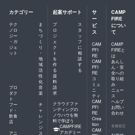
カテゴリー
起案サポート
サ
CAMP
ー
FIRE
テク
ま
プ
ス
ビ
につい
ノロ
ち
ロ
タ
ス
て
ジー
づ
ジ
ッ
・ガ
く
ェ
フ
CAM
CAMP
ジェ
り
ク
に
PFI
FIREと
ット
・
ト
相
RE
は
地
を
談
CAM
あんし
域
作
す
PFI
ん・安
活
る
る
RE
全への
性
資
コ
取り組
化
料
ミュ
み
プロ
音
請
ニ
ニュー
ダク
楽
求
ティ
ス
ト
CAM
ヘルプ
クラウドファ
フー
チ
PFI
お問い
ンディングの
ド・
ャ
RE
合わせ
ノウハウを無
飲食
レ
Crea
料で学ぼう
店
ン
tion
各種規定
CAMPFIRE
ジ
CAM
アカデミー
アニ
ス