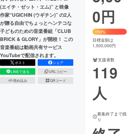
(エイチ・ゼット・エム)” と映像
0
円
まちづくり・地域活性化
作家“UGICHIN (ウギチン)” の2人
が贈る自由でちょっとヘンテコな
CAMPFIRE for Social Good
CAMPFIRE Creation
子どものための音楽番組「CLUB
150%
BRICK & GLORY」が開校！ この
CAMPFIREふるさと納税
machi-ya
コミュニティ
目標金額は
1,500,000円
音楽番組は動画共有サービス
YouTubeで配信されます。
支援者数
ポスト
シェア
119
LINEで送る
URLコピー
埋め込み
QRコード
人
募集終了まで残
り