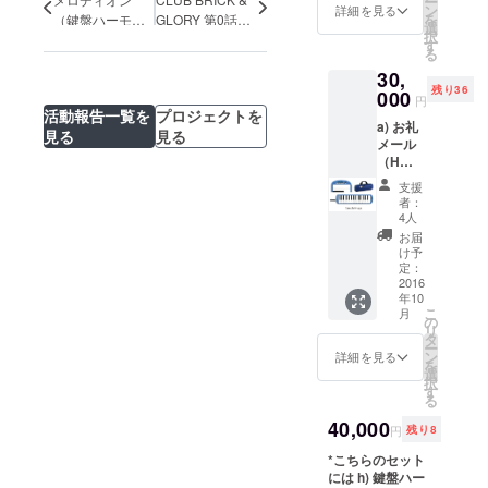
ー
DION)
テッ
ン
詳細を見る
を
（鍵盤ハーモニ
GLORY 第0話が
の専用
カー(A4
選
択
ケース
カ）の実物サン
ついに公開 !!!
サイ
す
る
にも付
プルが完成しま
ズ、1
けて持
30,
シート)
した！
ち運べ
残り36
c) 五線
000
円
ます。
譜+落書
活動報告一覧を
プロジェクトを
a) お礼
きノー
見る
見る
メール
ト(A5サ
（H
イズ、
ZETT M
50頁) d)
支援
&
マン
者：
DADDY
ホール
4人
のツー
キーホ
お届
ショッ
ルダー
け予
ト写真
(真鍮製)
定：
データ
2016
e) オリ
年10
付き）
ジナル
こ
月
b) シー
Teeシャ
の
リ
トス
ツ f)
タ
ー
テッ
ケース
ン
詳細を見る
を
カー(A4
付きイ
選
択
サイ
ヤホン
す
る
ズ、1
g) モバ
シート)
40,000
イルス
円
残り8
c) 五線
タンド -
譜+落書
*こちらのセット
=-=-=-=-
きノー
には h) 鍵盤ハー
=-=-=-=-