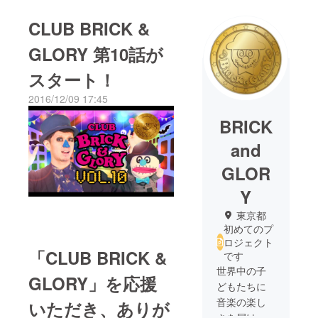
CLUB BRICK &
GLORY 第10話が
スタート！
2016/12/09 17:45
BRICK
and
GLOR
Y
東京都
初めてのプ
ロジェクト
「CLUB BRICK &
です
世界中の子
GLORY」を応援
どもたちに
音楽の楽し
いただき、ありが
さを届ける