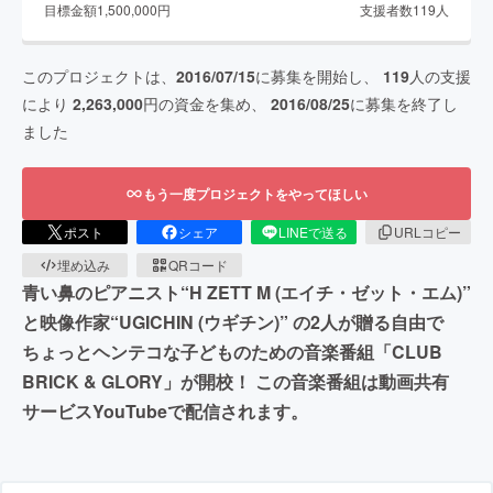
目標金額
1,500,000
円
支援者数
119
人
このプロジェクトは、
2016/07/15
に募集を開始し、
119
人の支援
により
2,263,000
円の資金を集め、
2016/08/25
に募集を終了し
ました
もう一度プロジェクトをやってほしい
ポスト
シェア
LINEで送る
URLコピー
埋め込み
QRコード
青い鼻のピアニスト“H ZETT M (エイチ・ゼット・エム)”
と映像作家“UGICHIN (ウギチン)” の2人が贈る自由で
ちょっとヘンテコな子どものための音楽番組「CLUB
BRICK & GLORY」が開校！ この音楽番組は動画共有
サービスYouTubeで配信されます。