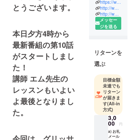
https://www.youtube.com/user/HZETTISM
とうございます。
プロジェク
http://www.brickandglory.com
ト「BRICK &
http://www.hzettm.info
メッセー
GLORY」！
ジを送る
天才ピアニ
本日夕方4時から
ストH ZETT
M（エイチ・
最新番組の第10話
ゼット・エ
リターンを
がスタートしまし
ム）と映像
作家
選ぶ
た！
UGICHIN（
ウギチン）
講師 エム先生の
目標金額
の二入が、
未達でも
レッスンもいよい
ピアノと映
リターン
像で世界の
が届きま
よ最後となりまし
子どもたち
す
(All-in
方式)
に音楽の楽
た。
しさを伝え
3,0
00
るプロジェ
円
クトとして
a) お礼
今回は、グリッサ
メール
2012年にス