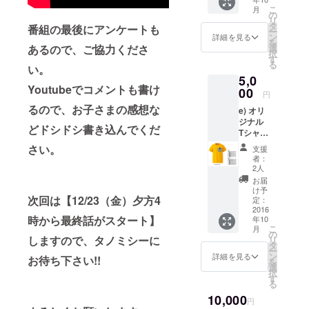
付き）
ショッ
こ
月
b) シー
ト写真
の
リ
トス
データ
タ
番組の最後にアンケートも
ー
テッ
をメー
ン
詳細を見る
を
カー(A4
ルでお
あるので、ご協力くださ
選
択
サイ
送りし
す
る
い。
ズ、1
ます。
5,0
シート)
そし
Youtubeでコメントも書け
c) 五線
00
て、今
円
譜+落書
回の
るので、お子さまの感想な
e) オリ
きノー
BRICK
ジナル
ト(A5サ
&
どドシドシ書き込んでくだ
Tシャツ
イズ、
GLORY
-=-=-=-
50頁) d)
のシン
さい。
支援
=-=-=-=-
マン
ボルに
者：
=-=-=-=-
ホール
なって
2人
=-=-=-=-
キーホ
いるマ
お届
今回の
ルダー
ンホー
け予
次回は【12/23（金）夕方4
BRICK
(真鍮製)
定：
ルや特
&
2016
-=-=-=-
製鍵盤
時から最終話がスタート】
年10
GLORY
=-=-=-=-
ハーモ
こ
月
オリジ
=-=-=-=-
の
ニカ
しますので、タノミシーに
リ
ナルTee
=-=-=-=-
タ
(MELO
ー
シャツ
いっぱ
ン
DION)
詳細を見る
お待ち下さい!!
を
です。
いラク
選
の鍵盤
択
Teeシャ
ガキも
す
に貼る
る
ツのみ
でき
ステッ
10,000
が欲し
ちゃう
カーな
円
い方は