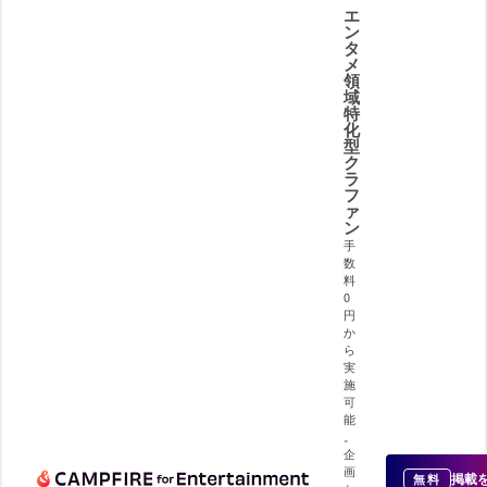
エ
ン
タ
メ
領
域
特
化
型
ク
ラ
フ
ァ
ン
手
数
料
0
円
か
ら
実
施
可
能
。
企
画
掲載
無料