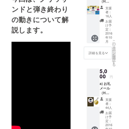
（H
タートさせ
ZETT M
ンドと弾き終わり
支援
&
者：
DADYY
16人
の動きについて解
のツー
お届
ショッ
け予
説します。
ト写真
定：
データ
2016
年10
付き）
こ
月
b) シー
の
リ
トス
タ
ー
テッ
ン
詳細を見る
を
カー(A4
選
択
サイ
す
る
ズ、1
5,0
シート)
-=-=-=-
00
円
=-=-=-=-
a) お礼
=-=-=-=-
メール
=-=-=-=-
（H
H ZETT
ZETT M
Mから
支援
&
のメッ
者：
DADDY
セージ
44人
のツー
と、
お届
ショッ
DADDY
け予
ト写真
との
定：
データ
2016
ツー
年10