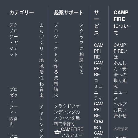
カテゴリー
起案サポート
サ
CAMP
ー
FIRE
テク
ま
プ
ス
ビ
につい
ノロ
ち
ロ
タ
ス
て
ジー
づ
ジ
ッ
・ガ
く
ェ
フ
CAM
CAMP
ジェ
り
ク
に
PFI
FIREと
ット
・
ト
相
RE
は
地
を
談
CAM
あんし
域
作
す
PFI
ん・安
活
る
る
RE
全への
性
資
コ
取り組
化
料
ミュ
み
プロ
音
請
ニ
ニュー
ダク
楽
求
ティ
ス
ト
CAM
ヘルプ
クラウドファ
フー
チ
PFI
お問い
ンディングの
ド・
ャ
RE
合わせ
ノウハウを無
飲食
レ
Crea
料で学ぼう
店
ン
tion
各種規定
CAMPFIRE
ジ
CAM
アカデミー
アニ
ス