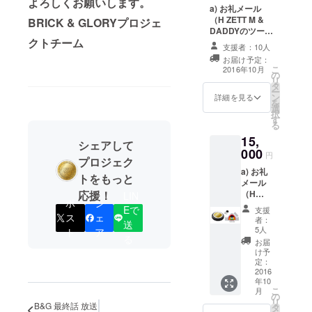
よろしくお願いします。
オリジ
どが
a) お礼メール
こちら
ナル五
セット
（H ZETT M &
BRICK & GLORYプロジェ
を！ ・
線譜
になっ
DADDYのツー
カ
ノート
ていま
クトチーム
ショット写真
ラー：
(左)と、
支援者：10人
す。 こ
データ付き） b)
ゴール
今回の
のス
お届け予定：
シートステッ
ド ・
番組シ
こ
2016年10月
テッ
の
カー(A4サイ
KIDSサ
リーズ
リ
カーを
タ
ズ、1シート) c)
イズ：
でシン
ー
自由に
ン
五線譜+落書き
詳細を見る
110、
ボルと
を
貼って
選
ノート(A5サイ
120、
なって
択
自分だ
す
ズ、50頁) d) マ
130 ・
いるマ
る
けの鍵
ンホールキーホ
ADULT
ンホー
盤ハー
15,
ルダー(真鍮製)
シェアして
サイ
ルを
モニカ
000
e) オリジナル
円
ズ：S、
キーホ
にし
プロジェク
Teeシャツ -=-=-
M、L、
ルダー
ちゃお
a) お礼
=-=-=-=-=-=-=-=-
トをもっと
XL
にした
う！
メール
=-=-=-=-=- お礼
セット
応援！
（H
LIN
メール ～ Tee
になっ
ポ
シ
ZETT M
シャツまでを含
Eで
支援
ていま
&
ス
ェ
むセットです。
者：
送
す！
DADDY
5人
ト
ア
キーホ
のツー
る
お届
ルダー
ショッ
け予
は、特
ト写真
定：
製鍵盤
データ
2016
ハーモ
年10
付き）
こ
ニカ
月
b) シー
の
リ
(MELO
トス
B&G 最終話 放送
タ