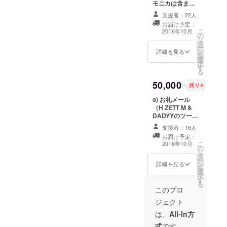
ト(A5サ
モニカは含まれ
=-=-=-=-
イズ、
ていません。 a)
=-=-=-
支援者：22人
50頁) d)
お礼メール（H
授業を
お届け予定：
マン
ZETT M &
受ける
こ
2016年10月
ホール
の
DADYYのツー
ならス
リ
キーホ
タ
ショット写真
タンド
ー
ルダー
ン
データ付き） b)
にス
詳細を見る
を
(真鍮製)
選
シートステッ
マート
択
e) オリ
す
カー(A4サイ
フォン
る
ジナル
ズ、1シート) c)
を置い
50,000
Teeシャ
五線譜+落書き
て、外
円
残り4
ツ f)
ノート(A5サイ
に出か
a) お礼メール
ケース
ズ、50頁) d) マ
けると
（H ZETT M &
付きイ
ンホールキーホ
きはイ
DADYYのツー
ヤホン
ルダー e) オリジ
ヤホン
ショット写真
g) モバ
ナルTeeシャツ f)
を付け
支援者：16人
データ付き） b)
イルス
ケース付きイヤ
て楽し
お届け予定：
シートステッ
タンド
ホン g) モバイル
めま
こ
2016年10月
の
カー(A4サイ
h) 特製
スタンド i)
す！ ス
リ
タ
ズ、1シート) c)
鍵盤
BRICK &
タンド
ー
ン
五線譜+落書き
ハーモ
詳細を見る
GLORY最終話に
は短い
を
選
ノート(A5サイ
ニカ
①「H ZETT Mと
パーツ
択
す
ズ、50頁) d) マ
（MEL
いっしょに番組
を差し
る
ンホールキーホ
ODION
このプロ
出演」 or ②「世
込むだ
ルダー e) オリジ
）*専用
界で1枚だけの
けで簡
ジェクト
ナルTeeシャツ f)
ケース
書」 -=-=-=-=-=-
単に組
ケース付きイヤ
付き -=-
は、
All-In方
=-=-=-=-=-=-=-=-
み立て
ホン g) モバイル
=-=-=-=-
=-=- ①「H ZETT
られ、
式
です。