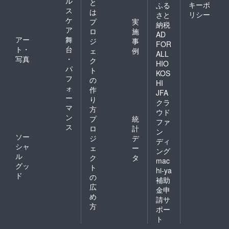
ル
と
キーポ
ふる
ス
は
リシー
さと
ケ
プ
実
納税
ア
ロ
施
AD
アー
舞
ジ
事
FOR
ト・
台
ェ
例
ALL
写真
・
ク
HIO
パ
ト
KOS
フ
の
HI
ォ
作
JFA
ー
り
クラ
マ
方
ウド
ン
プ
統
ファ
ス
ロ
計
ン
ソー
ジ
デ
ディ
シャ
ェ
ー
ング
ル
ク
タ
mac
グッ
ト
hi-ya
ド
の
補助
広
金申
め
請サ
方
ポー
ト