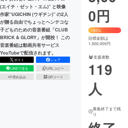
(エイチ・ゼット・エム)” と映像
0
円
まちづくり・地域活性化
作家“UGICHIN (ウギチン)” の2人
が贈る自由でちょっとヘンテコな
CAMPFIRE for Social Good
CAMPFIRE Creation
子どものための音楽番組「CLUB
150%
BRICK & GLORY」が開校！ この
CAMPFIREふるさと納税
machi-ya
コミュニティ
目標金額は
1,500,000円
音楽番組は動画共有サービス
YouTubeで配信されます。
支援者数
ポスト
シェア
119
LINEで送る
URLコピー
埋め込み
QRコード
人
募集終了まで残
り