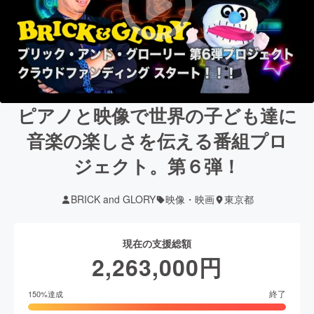
ピアノと映像で世界の子ども達に
音楽の楽しさを伝える番組プロ
ジェクト。第６弾！
BRICK and GLORY
映像・映画
東京都
現在の支援総額
2,263,000
円
終了
150
%達成