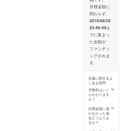
スタンド h) 特製
=-=-=-=-
Mと一緒に番組
横・縦
鍵盤ハーモニカ
=-=-=-=-
目標金額に
出演」につい
向きの
（MELODION）
=-=- *お
て： ・撮影予定
どちら
関わらず、
*専用ケース付き
礼メー
日：2016年11月
でも使
i) BRICK &
ル 〜 鍵
2016/08/25
8日(火) ・撮影場
えま
GLORY最終話に
盤ハー
所：東京都港区
す。
23:59:59
ま
①「H ZETT Mと
モニカ
内のスタジオ ・
いっしょに番組
までの
でに集まっ
出演人数：1支援
出演」 or ②「世
すべて
につき「お子さ
た金額が
界で１枚だけの
が含ま
ま1名 + 大人1
書」-=-=-=-=-=-
れてい
ファンディ
名」あるいは
=-=-=-=-=-=-=-=-
るセッ
「お子さま2名
ングされま
=-=- ①「H ZETT
トで
(付き添い＆見学
Mと一緒に番組
す。 H
す。
で大人1名)」、
出演」につい
ZETT M
「大人1名のみ」
て： ・撮影予定
といっ
のいずれかとな
日：2016年11月
しょに
ります。 ②「世
支援に関するよ
8日(火) ・撮影場
弾きま
界で1枚だけの
くある質問
所：東京都港区
しょ
書」について：
手数料はいく
内のスタジオ ・
う！ 特
・遠方にお住ま
らかかります
出演人数：1支援
製鍵盤
いの方や撮影日
か？
につき「お子さ
ハーモ
程の都合によっ
ま1名 + 大人1
ニカ
て収録にご参加
目標金額に届
名」あるいは
（MEL
できない方の為
かなかった場
「お子さま2名
ODION
に、①の参加権
合どうなりま
(付き添い＆見学
）。
とは別のプレゼ
すか？
で大人1名)」、
CLUB
ントとしてご用
「大人1名のみ」
BRICK
意致します。 ・