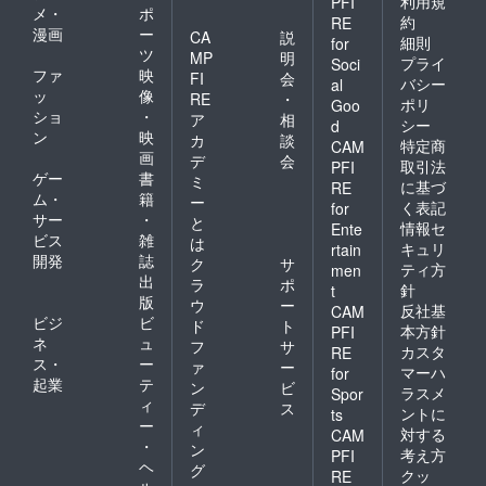
利用規
PFI
メ・
ポ
約
RE
漫画
ー
CA
説
細則
for
ツ
MP
明
プライ
Soci
ファ
映
FI
会
バシー
al
ッ
像
RE
・
ポリ
Goo
ショ
・
ア
相
シー
d
ン
映
カ
談
特定商
CAM
画
デ
会
取引法
PFI
ゲー
書
ミ
に基づ
RE
ム・
籍
ー
く表記
for
サー
・
と
情報セ
Ente
ビス
雑
は
キュリ
rtain
開発
誌
ク
サ
ティ方
men
出
ラ
ポ
針
t
版
ウ
ー
反社基
CAM
ビジ
ビ
ド
ト
本方針
PFI
ネ
ュ
フ
サ
カスタ
RE
ス・
ー
ァ
ー
マーハ
for
起業
テ
ン
ビ
ラスメ
Spor
ィ
デ
ス
ントに
ts
ー
ィ
対する
CAM
・
ン
考え方
PFI
ヘ
グ
クッ
RE