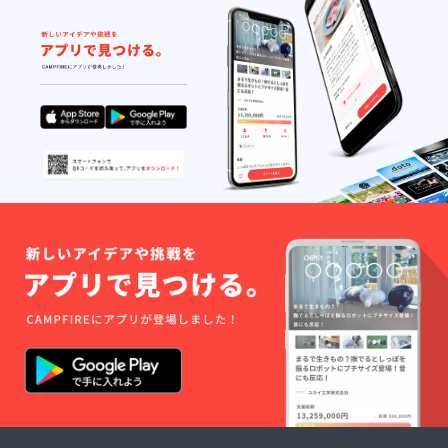
宛にご連絡を差
しみ方
し上げます。こ
してみ
ちらのメール返
てくだ
信にて、①か②
さい。
のどちらをお選
びいただくかを
確認させて頂き
ます。