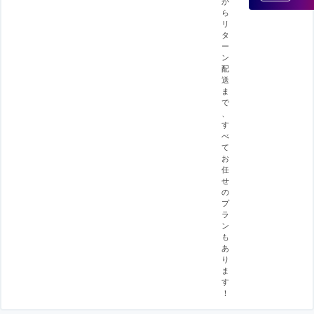
か
ら
リ
タ
ー
ン
配
送
ま
で
、
す
べ
て
お
任
せ
の
プ
ラ
ン
も
あ
り
ま
す
！