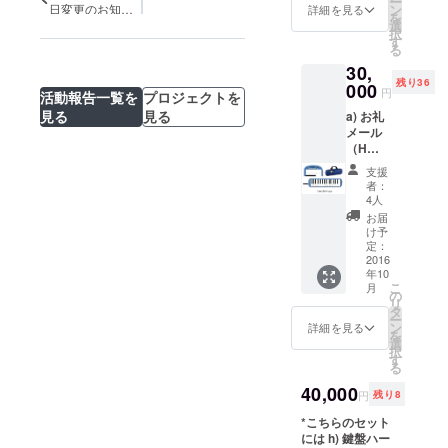
ー
DION)
テッ
日変更のお知ら
ン
詳細を見る
を
の専用
カー(A4
選
せ
択
ケース
サイ
す
る
にも付
ズ、1
けて持
30,
シート)
ち運べ
残り36
c) 五線
000
円
活動報告一覧を
プロジェクトを
ます。
譜+落書
見る
見る
a) お礼
きノー
メール
ト(A5サ
（H
イズ、
ZETT M
50頁) d)
支援
&
マン
者：
DADDY
ホール
4人
のツー
キーホ
お届
ショッ
ルダー
け予
ト写真
(真鍮製)
定：
データ
2016
e) オリ
年10
付き）
ジナル
こ
月
b) シー
Teeシャ
の
リ
トス
ツ f)
タ
ー
テッ
ケース
ン
詳細を見る
を
カー(A4
付きイ
選
択
サイ
ヤホン
す
る
ズ、1
g) モバ
シート)
40,000
イルス
円
残り8
c) 五線
タンド -
譜+落書
*こちらのセット
=-=-=-=-
きノー
には h) 鍵盤ハー
=-=-=-=-