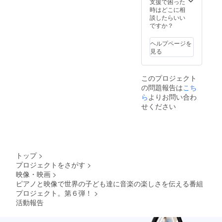
支援で困った
のいずれかとな
&
H ZETT Mが墨と
時はどこに相
ります。 ②「世
GLORY
筆で渾身のメッ
談したらいい
界で1枚だけの
を見な
セージを直筆の
ですか？
書」について：
がら楽
「書」(B4サイ
・遠方にお住ま
しく弾
ズ予定)を、額に
いの方や撮影日
いちゃ
入れて差し上げ
ヘルプページを
程の都合によっ
いま
ます。1枚1枚手
見る
て収録にご参加
しょ
書きの「世界で1
できない方の為
う！ 鍵
枚だけ書」のプ
に、①の参加権
盤には
レゼントとなり
このプロジェクト
とは別のプレゼ
ステッ
ます。 ※支援期
の問題報告は
こち
ントとしてご用
カーを
間終了後、9月
ら
よりお問い合わ
意致します。 ・
貼っ
10日（土）まで
H ZETT Mが墨と
て、マ
せください
にご登録頂いた
筆で渾身のメッ
ンホー
メールアドレス
セージを直筆の
ルキー
宛にご連絡を差
「書」(B4サイ
ホル
し上げます。こ
ズ予定)を、額に
ダーは
ちらのメール返
入れて差し上げ
ケース
信にて、①か②
ます。1枚1枚手
に付け
のどちらをお選
トップ
>
書きの「世界で1
て一緒
びいただくかを
プロジェクトをさがす
>
枚だけ書」のプ
にお出
確認させて頂き
映像・映画
>
レゼントとなり
かけし
ます。
ピアノと映像で世界の子ども達に音楽の楽しさを伝える番組
ます。 ※支援期
てみた
プロジェクト。第６弾！
>
間終了後、9月
り、自
10日（土）まで
分のオ
活動報告
にご登録頂いた
リジナ
メールアドレス
ルな楽