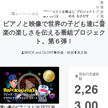
新
ロ
規
グ
会
プロジェクトを掲
はじ
プロジェクト
/
載するには
める
をさがす
イ
員
ン
登
ピアノと映像で世界の子ども達に音
録
楽の楽しさを伝える番組プロジェク
ト。第６弾！
人気のプロ
注目のリ
注目の新着プロ
募集終了が近いプ
もうすぐ公開
ジェクト
ターン
ジェクト
ロジェクト
されます
BRICK and GLORY
映像・映画
東京都
アート・写真
音楽
現在の支援総
テクノロジー・ガジェット
ゲーム・サ
額
2,26
映像・映画
書籍・雑誌
3,00
ビジネス・起業
チャレンジ
青い鼻のピアニスト“H ZETT M