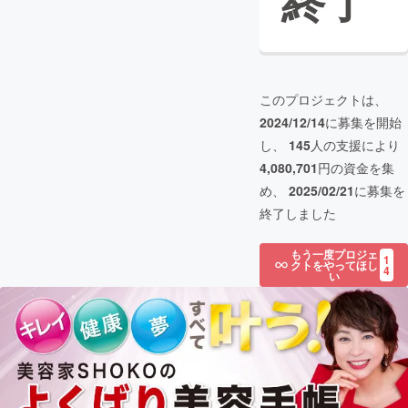
終了
このプロジェクトは、
2024/12/14
に募集を開始
し、
145
人の支援により
4,080,701
円の資金を集
め、
2025/02/21
に募集を
終了しました
もう一度プロジェ
1
クトをやってほし
4
い