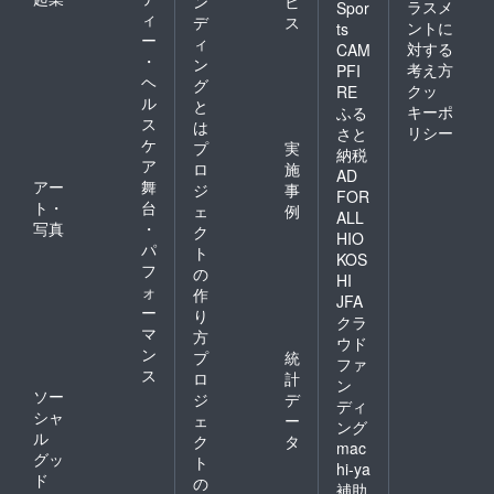
ン
ビ
ラスメ
Spor
ィ
デ
ス
ントに
ts
ー
ィ
対する
CAM
・
ン
考え方
PFI
ヘ
グ
クッ
RE
ル
と
キーポ
ふる
ス
は
リシー
さと
ケ
プ
実
納税
ア
ロ
施
AD
アー
舞
ジ
事
FOR
ト・
台
ェ
例
ALL
写真
・
ク
HIO
パ
ト
KOS
フ
の
HI
ォ
作
JFA
ー
り
クラ
マ
方
ウド
ン
プ
統
ファ
ス
ロ
計
ン
ソー
ジ
デ
ディ
シャ
ェ
ー
ング
ル
ク
タ
mac
グッ
ト
hi-ya
ド
の
補助