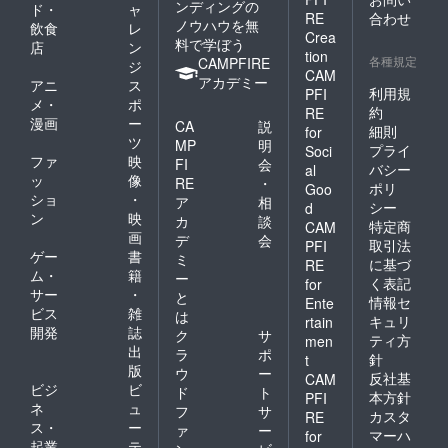
ンディングの
ド・
ャ
RE
合わせ
ノウハウを無
飲食
レ
Crea
料で学ぼう
店
ン
tion
各種規定
CAMPFIRE
ジ
CAM
アカデミー
アニ
ス
利用規
PFI
メ・
ポ
約
RE
漫画
ー
CA
説
細則
for
ツ
MP
明
プライ
Soci
ファ
映
FI
会
バシー
al
ッ
像
RE
・
ポリ
Goo
ショ
・
ア
相
シー
d
ン
映
カ
談
特定商
CAM
画
デ
会
取引法
PFI
ゲー
書
ミ
に基づ
RE
ム・
籍
ー
く表記
for
サー
・
と
情報セ
Ente
ビス
雑
は
キュリ
rtain
開発
誌
ク
サ
ティ方
men
出
ラ
ポ
針
t
版
ウ
ー
反社基
CAM
ビジ
ビ
ド
ト
本方針
PFI
ネ
ュ
フ
サ
カスタ
RE
ス・
ー
ァ
ー
マーハ
for
起業
テ