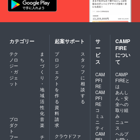
カテゴリー
起案サポート
サ
CAMP
ー
FIRE
テク
ま
プ
ス
ビ
につい
ノロ
ち
ロ
タ
ス
て
ジー
づ
ジ
ッ
・ガ
く
ェ
フ
CAM
CAMP
ジェ
り
ク
に
PFI
FIREと
ット
・
ト
相
RE
は
地
を
談
CAM
あんし
域
作
す
PFI
ん・安
活
る
る
RE
全への
性
資
コ
取り組
化
料
ミュ
み
プロ
音
請
ニ
ニュー
ダク
楽
求
ティ
ス
ト
CAM
ヘルプ
クラウドファ
フー
チ
PFI
お問い