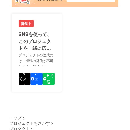
募集中
SNSを使って、
このプロジェク
トを一緒に広め
ましょう！
プロジェクトの達成に
は、情報の発信が不可
欠です。SNSでシェア
LIN
をして、あなたが応援
ポ
シ
Eで
しているプロジェクト
ス
ェ
送
の良さを知ってもらい
ト
ア
る
ましょう！
トップ
>
プロジェクトをさがす
>
プロダクト
>