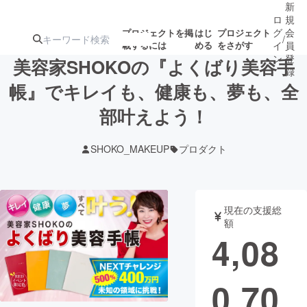
新
ロ
規
グ
会
プロジェクトを掲
はじ
プロジェクト
/
載するには
める
をさがす
イ
員
ン
登
美容家SHOKOの『よくばり美容手
録
帳』でキレイも、健康も、夢も、全
部叶えよう！
人気のプロ
注目のリ
注目の新着プロ
募集終了が近いプ
もうすぐ公開
ジェクト
ターン
ジェクト
ロジェクト
されます
SHOKO_MAKEUP
プロダクト
アート・写真
音楽
現在の支援総
テクノロジー・ガジェット
ゲーム・サ
額
4,08
映像・映画
書籍・雑誌
0,70
ビジネス・起業
チャレンジ