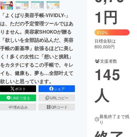
1
円
まちづくり・地域活性化
「よくばり美容手帳-VIVIDLY-」
は、ただの予定管理ツールではあ
CAMPFIRE for Social Good
CAMPFIRE Creation
りません。美容家SHOKOが贈る
510%
CAMPFIREふるさと納税
machi-ya
コミュニティ
「欲しいを全部詰め込んだ、美容
目標金額は
800,000円
手帳の新基準」欲張るほどに美し
く！多くの女性に「想いと挑戦」
支援者数
をカタチにするこの手帳で、キレ
145
イも、健康も、夢も…全部叶えて
欲しいと思っています。
人
ポスト
シェア
LINEで送る
URLコピー
埋め込み
QRコード
募集終了まで残
り