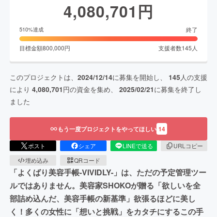
4,080,701
円
終了
510
%達成
目標金額
800,000
円
支援者数
145
人
このプロジェクトは、
2024/12/14
に募集を開始し、
145
人の支援
により
4,080,701
円の資金を集め、
2025/02/21
に募集を終了し
ました
もう一度プロジェクトをやってほしい
14
ポスト
シェア
LINEで送る
URLコピー
埋め込み
QRコード
「よくばり美容手帳-VIVIDLY-」は、ただの予定管理ツー
ルではありません。美容家SHOKOが贈る「欲しいを全
部詰め込んだ、美容手帳の新基準」欲張るほどに美し
く！多くの女性に「想いと挑戦」をカタチにするこの手