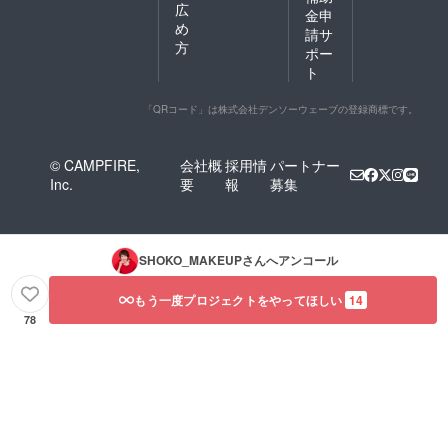
広
金申
め
請サ
方
ポー
ト
「QRコード」は株式会社デンソーウェーブの登録商標です。
© CAMPFIRE,
会社概
採用情
パートナー
Inc.
要
報
募集
SHOKO_MAKEUP
さんへアンコール
もう一度プロジェクトをやってほしい
14
78