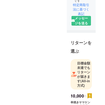
です
特定商取引
法に基づく
表記
メッセー
ジを送る
リターンを
選ぶ
目標金額
未達でも
リターン
が届きま
す
(All-in
方式)
10,000
円
串焼きヤマケン