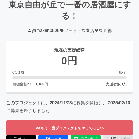
東京自由が丘で一番の居酒屋にす
る！
yamaken0808
フード・飲食店
東京都
現在の支援総額
0
円
終了
0
%達成
目標金額
5,000,000
円
支援者数
0
人
このプロジェクトは、
2024/11/23
に募集を開始し、
2025/02/10
に募集を終了しました
もう一度プロジェクトをやってほしい
ポスト
シェア
LINEで送る
URLコピー