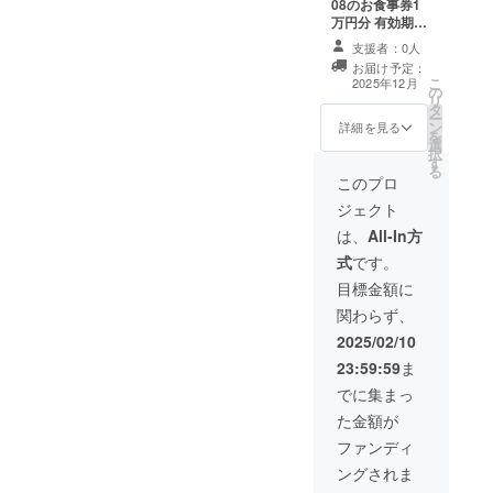
08のお食事券1
万円分 有効期
限 2025年11月
支援者：0人
30日
お届け予定：
こ
2025年12月
の
リ
タ
ー
ン
詳細を見る
を
選
択
す
る
このプロ
ジェクト
は、
All-In方
式
です。
目標金額に
関わらず、
2025/02/10
23:59:59
ま
でに集まっ
た金額が
ファンディ
ングされま