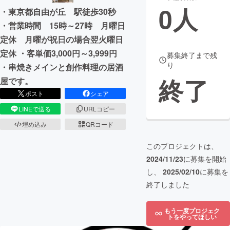
0
人
・東京都自由が丘 駅徒歩30秒
まちづくり・地域活性化
・営業時間 15時～27時 月曜日
定休 月曜が祝日の場合翌火曜日
CAMPFIRE for Social Good
CAMPFIRE Creation
定休 ・客単価3,000円～3,999円
募集終了まで残
り
・串焼きメインと創作料理の居酒
CAMPFIREふるさと納税
machi-ya
コミュニティ
終了
屋です。
ポスト
シェア
LINEで送る
URLコピー
埋め込み
QRコード
このプロジェクトは、
2024/11/23
に募集を開始
し、
2025/02/10
に募集を
終了しました
もう一度プロジェク
トをやってほしい