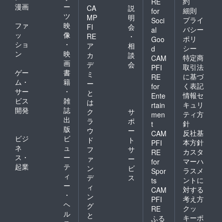
約
RE
漫画
ー
CA
説
細則
for
ツ
MP
明
プライ
Soci
ファ
映
FI
会
バシー
al
ッ
像
RE
・
ポリ
Goo
ショ
・
ア
相
シー
d
ン
映
カ
談
特定商
CAM
画
デ
会
取引法
PFI
ゲー
書
ミ
に基づ
RE
ム・
籍
ー
く表記
for
サー
・
と
情報セ
Ente
ビス
雑
は
キュリ
rtain
開発
誌
ク
サ
ティ方
men
出
ラ
ポ
針
t
版
ウ
ー
反社基
CAM
ビジ
ビ
ド
ト
本方針
PFI
ネ
ュ
フ
サ
カスタ
RE
ス・
ー
ァ
ー
マーハ
for
起業
テ
ン
ビ
ラスメ
Spor
ィ
デ
ス
ントに
ts
ー
ィ
対する
CAM
・
ン
考え方
PFI
ヘ
グ
クッ
RE
ル
と
キーポ
ふる