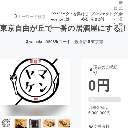
新
ロ
規
グ
会
プロジェクトを掲
はじ
プロジェクト
/
載するには
める
をさがす
イ
員
ン
登
東京自由が丘で一番の居酒屋にする！
録
yamaken0808
フード・飲食店
東京都
人気のプロ
注目のリ
注目の新着プロ
募集終了が近いプ
もうすぐ公開
ジェクト
ターン
ジェクト
ロジェクト
されます
現在の支援総
額
アート・写真
音楽
0
円
テクノロジー・ガジェット
ゲーム・サ
0%
目標金額は
映像・映画
書籍・雑誌
5,000,000円
ビジネス・起業
チャレンジ
支援者数