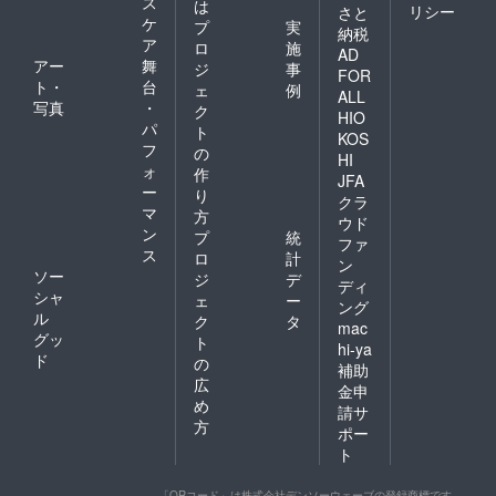
ス
は
リシー
さと
ケ
プ
実
納税
ア
ロ
施
AD
アー
舞
ジ
事
FOR
ト・
台
ェ
例
ALL
写真
・
ク
HIO
パ
ト
KOS
フ
の
HI
ォ
作
JFA
ー
り
クラ
マ
方
ウド
ン
プ
統
ファ
ス
ロ
計
ン
ソー
ジ
デ
ディ
シャ
ェ
ー
ング
ル
ク
タ
mac
グッ
ト
hi-ya
ド
の
補助
広
金申
め
請サ
方
ポー
ト
「QRコード」は株式会社デンソーウェーブの登録商標です。