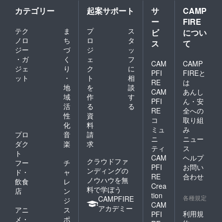
カテゴリー
起案サポート
サ
CAMP
ー
FIRE
テク
ま
プ
ス
ビ
につい
ノロ
ち
ロ
タ
ス
て
ジー
づ
ジ
ッ
・ガ
く
ェ
フ
CAM
CAMP
ジェ
り
ク
に
PFI
FIREと
ット
・
ト
相
RE
は
地
を
談
CAM
あんし
域
作
す
PFI
ん・安
活
る
る
RE
全への
性
資
コ
取り組
化
料
ミュ
み
プロ
音
請
ニ
ニュー
ダク
楽
求
ティ
ス
ト
CAM
ヘルプ
クラウドファ
フー
チ
PFI
お問い
ンディングの
ド・
ャ
RE
合わせ
ノウハウを無
飲食
レ
Crea
料で学ぼう
店
ン
tion
各種規定
CAMPFIRE
ジ
CAM
アカデミー
アニ
ス
利用規
PFI
メ・
ポ