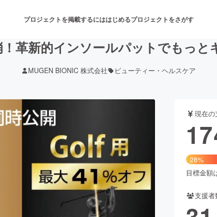
プロジェクトを掲載するには
はじめる
プロジェクトをさがす
消！革新的インソールパットでもっと
MUGEN BIONIC 株式会社
ビューティー・ヘルスケア
注目のリターン
注目の新着プロジェクト
募集終了が近いプロジェクト
も
現在の
音楽
舞台・パフォーマンス
17
ゲーム・サービス開発
フード・飲食店
28%
書籍・雑誌出版
アニメ・漫画
目標金額は6
支援者
チャレンジ
ビューティー・ヘルスケ
31