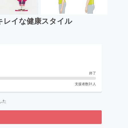
キレイな健康スタイル
終了
支援者数
31
人
した