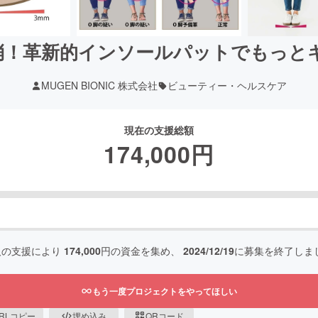
消！革新的インソールパットでもっと
MUGEN BIONIC 株式会社
ビューティー・ヘルスケア
現在の支援総額
174,000
円
人の支援により
174,000
円の資金を集め、
2024/12/19
に募集を終了しま
もう一度プロジェクトをやってほしい
RLコピー
埋め込み
QRコード