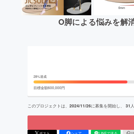
O脚による悩みを解
28
%達成
目標金額
600,000
円
このプロジェクトは、
2024/11/26
に募集を開始し、
31
ポスト
シェア
LINEで送る
U