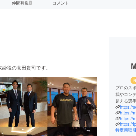
仲間募集
コメント
1
M
表取締役の菅田貴司です。
プロのス
我やコンデ
超える選
https://
https:/
https://
https://
特定商取