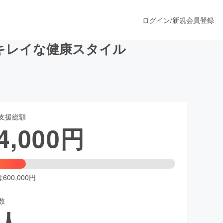
ログイン
/
新規会員登録
キレイな健康スタイル
うすぐ公開されます
支援総額
プロダクト
4,000
円
ファッション
スポーツ
00,000円
数
ア
ソーシャルグッド
人