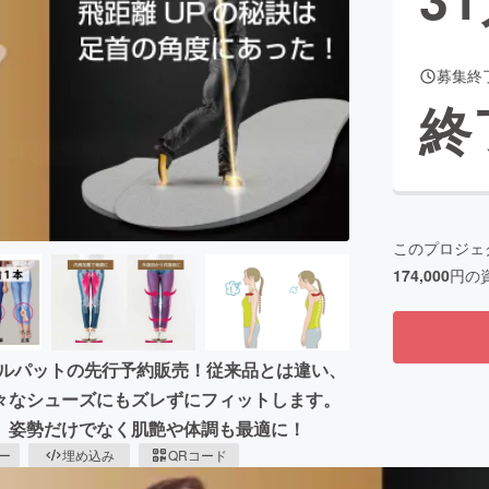
募集終
CAMPFIRE for Social Good
CAMPFIRE Creation
終
CAMPFIREふるさと納税
machi-ya
コミュニティ
このプロジェ
174,000
円の
ールパットの先行予約販売！従来品とは違い、
々なシューズにもズレずにフィットします。
、姿勢だけでなく肌艶や体調も最適に！
ピー
埋め込み
QRコード