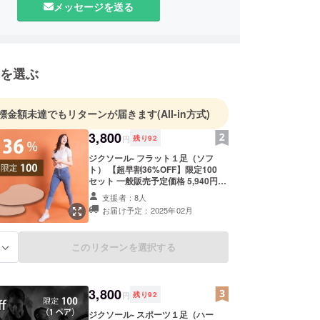
メッセージを送る
を選ぶ
標金額未達でもリターンが届きます
(All-in方式)
3,800
円
残り
92
ジクソール- フラット１足（ソフ
ト） 【超早割36%OFF】限定100
セット 一般販売予定価格 5,940円
（税込み） サイズをお選びくださ
支援者：8人
い。SS・S・M SS (21.5~22.5cm) S
お届け予定：2025年02月
(23.0~24.0cm) M (24.5~25.5cm) L
(26.0~27.0cm) ●リピート購入
2,000円クーポン提供 ●サイズ変更
このリターンを選択する
る
１回無料 ＊返送時の送料はご負担く
ださい。 ※製造状況により出荷時期
が遅れる場合がございます。 ※開発
中の製品につきましては、デザイ
3,800
ン・仕様が一部変更になる可能性も
円
残り
92
ございます。 ※複数の送付先への発
ジクソール- スポーツ１足（ハー
送は出来かねます。 ※リターン金額