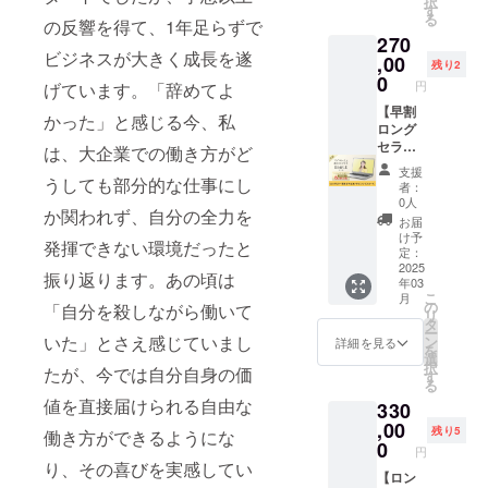
択
の会社
商品や
14:00-
す
情報は
る
の反響を得て、1年足らずで
をPRで
サービ
17:00
メール
270
きま
スのコ
(18:00-
にてお
ビジネスが大きく成長を遂
す。 ※
ンセプ
,00
懇親会)
送りさ
残り2
掲載の
ト設計
実施時
0
せてい
円
げています。「辞めてよ
大きさ
を伴走
間：対
ただき
は購入
して作
【早割
面講座
ます。
かった」と感じる今、私
者数に
らせて
ロング
90分交
よって
いただ
セラー
流会120
は、大企業での働き方がど
変動し
きま
講座を
分の予
支援
ます。
す。 ・
作るコ
うしても部分的な仕事にし
定で
者：
※掲載す
オンラ
ンサル
す。 ※
0人
か関われず、自分の全力を
る内容
インで
シンプ
参加方
お届
はメー
週1回(1
ルコー
法など
け予
発揮できない環境だったと
ルにて
時間)×4
ス】 2
の情報
定：
調整さ
回 ・コ
名限定
2025
はメー
振り返ります。あの頃は
年03
せてい
ンセプ
で
ルにて
こ
月
ただき
トから
Levera
お送り
の
「自分を殺しながら働いて
リ
ます。
のペル
ge your
させて
タ
ー
※ネット
ソナ設
Value
いた」とさえ感じていまし
いただ
ン
詳細を見る
を
ワーク
計等 ビ
Japan
きま
選
択
たが、今では自分自身の価
販売ま
ジネス
代表の
す。 ※
す
る
たは企
作りの
朝見由
会場ま
値を直接届けられる自由な
330
業イ
基礎を
実のロ
での交
メージ
伴走し
ングセ
,00
通費は
残り5
働き方ができるようにな
が相違
て固め
ラー講
別途必
0
円
する場
ます。
座を作
要にな
り、その喜びを実感してい
合等、
1時間×4
るコン
【ロン
りま