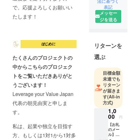
法に基づく
ス(現
で、応援よろしくお願いい
表記
PERSOL)に
メッセー
たします！
入社し営業
ジを送る
経験を経て
2013〜
（株）ベ
ネッセコー
リターンを
ポレーショ
選ぶ
たくさんのプロジェクトの
ン傘下(当時)
のベルリッ
中からこちらのプロジェク
ツ・ジャパ
目標金額
トをご覧いただきありがと
未達でも
ンに転職し
うございます！
リターン
法人営業、
が届きま
研修講座企
Leverage your Value Japan
す
(All-in
画をはじめ
代表の朝見由実と申しま
方式)
社内業務統
1,0
す。
括に従事。
00
円
在職10年で
【お礼
私は、起業や独立を目指す
延50社に研
のメー
修や講座を
方、もしくは1対1から1対多
ル】
Levera