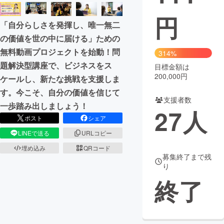
円
まちづくり・地域活性化
「自分らしさを発揮し、唯一無二
の価値を世の中に届ける」ための
CAMPFIRE for Social Good
CAMPFIRE Creation
無料動画プロジェクトを始動！問
314%
CAMPFIREふるさと納税
machi-ya
コミュニティ
題解決型講座で、ビジネスをス
目標金額は
200,000円
ケールし、新たな挑戦を支援しま
す。今こそ、自分の価値を信じて
支援者数
一歩踏み出しましょう！
27
人
ポスト
シェア
LINEで送る
URLコピー
埋め込み
QRコード
募集終了まで残
り
終了