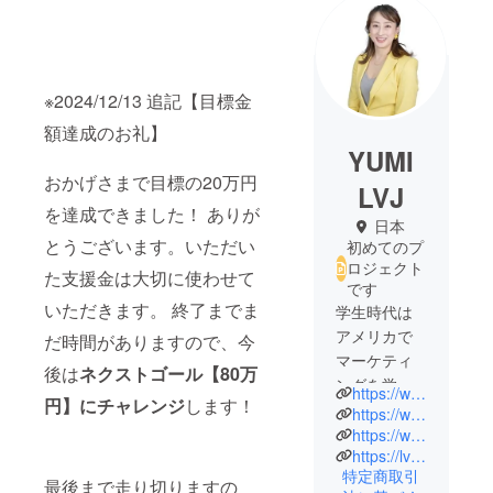
※2024/12/13 追記【目標金
額達成のお礼】
YUMI
おかげさまで目標の20万円
LVJ
を達成できました！ ありが
日本
とうございます。いただい
初めてのプ
ロジェクト
た支援金は大切に使わせて
です
いただきます。 終了までま
学生時代は
アメリカで
だ時間がありますので、今
マーケティ
後は
ネクストゴール【80万
ングを学
https://www.facebook.com/kanetaka.yumi
円】にチャレンジ
します！
ぶ。
https://www.facebook.com/profile.php?id=61566840564815
新卒で
https://www.instagram.com/yumiasami_coach
https://lvjapan.net/
（株）イン
特定商取引
テリジェン
最後まで走り切りますの