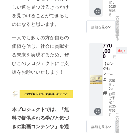
こちら
のノウ
ポジ
コー
定：
しい道を見つけるきっかけ
のサ
ハウを3
ション
ス】
2025
年03
ポート
か月間
の土台
Levera
を見つけることができるも
こ
月
の有効
で習得
②コン
ge your
の
リ
期限は
してい
テンツ
Value
タ
のになると思います。
ー
2025年
きま
構築 ③
Japan
ン
詳細を見る
を
3月から
す。 体
セール
代表の
選
択
1年間で
系的に
ス 大き
朝見由
す
一人でも多くの方が自らの
る
す。
学んだ
く3つの
実のロ
770
ノウハ
ノウハ
ングセ
価値を信じ、社会に貢献す
ウから4
ウを3か
ラー講
,00
残り5
る未来を実現するため、ぜ
か月目
月間で
座を作
0
円
からは
習得し
るコン
ひこのプロジェクトにご支
セール
ていき
サルス
【ロン
ス
ます。
タン
グセ
援をお願いいたします！
フェー
体系的
ダード
ラー講
ズに入
に学ん
コース
座を作
支援
り、メ
だノウ
を受け
るコン
者：
ンバー
ハウか
ること
サルプ
0人
と相談
ら4か月
ができ
レミア
お届
や相互
目から
る権利
ムコー
け予
支援を
はセー
です。
ス】
定：
しなが
ルス
①先生
Levera
2025
本プロジェクトでは、「無
年03
ら6か月
フェー
ポジ
ge your
こ
月
目には
ズに入
ション
Value
の
料で提供される学びと気づ
リ
講座の
り、メ
の土台
Japan
タ
ー
収益化
ンバー
②コン
代表の
きの動画コンテンツ」を通
ン
詳細を見る
を
を目指
と相談
テンツ
朝見由
選