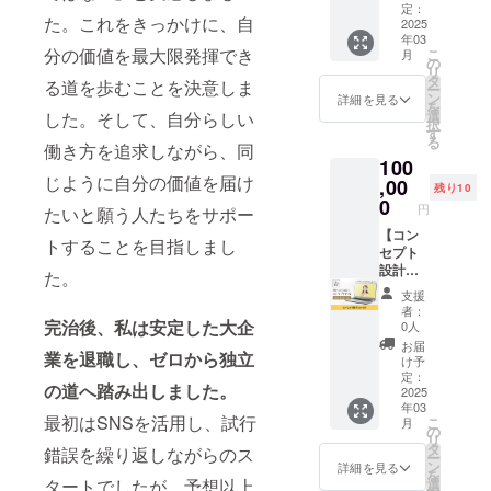
朝見由
率80%
定：
必ずご
・講座
た。これをきっかけに、自
実のの
2025
を保て
記入く
爆売れ
年03
企業ス
るフロ
ださ
テンプ
分の価値を最大限発揮でき
こ
月
ポン
ントの
の
い。 ※
レシー
リ
サーに
構成を
タ
公序良
ト ・講
る道を歩むことを決意しま
ー
なれる
レク
ン
俗に反
詳細を見る
座ビジ
を
権利で
チャー
選
した。そして、自分らしい
する文
ネス完
択
す。
しま
す
字は掲
成度セ
る
Levera
働き方を追求しながら、同
す。 懇
載でき
ルフ
100
ge your
親会付
ませ
チェッ
じように自分の価値を届け
Value
,00
の講座
ん。 ※
クシー
残り10
Japan
になり
0
掲載期
ト ・最
円
たいと願う人たちをサポー
のHPに
ますの
間は
大120分
あなた
【コン
で、参
2025年
個別相
トすることを目指しまし
の企業
セプト
加者と
3月～
談 実施
名とHP
設計コ
の交流
2026年
た。
場所：
のリン
ンサ
も実施
2月まで
オンラ
支援
クを掲
ル】 10
させて
の1年間
イン 開
者：
載させ
名限定
完治後、私は安定した大企
いただ
です。
0人
催日
ていた
で
きま
時：2月
お届
業を退職し、ゼロから独立
だきま
Levera
す。 実
け予
14日
す。
ge your
施場
定：
10:00-
の道へ踏み出しました。
Levera
Value
2025
所：東
12:30
年03
ge your
Japan
京都浜
実施時
最初はSNSを活用し、試行
こ
月
Value
代表の
松町 予
の
間：60
リ
Japan
朝見由
定 開催
タ
錯誤を繰り返しながらのス
分 ※参
ー
のHPで
実があ
日時：2
ン
詳細を見る
加方法
を
あなた
なたの
月5日
タートでしたが、予想以上
選
などの