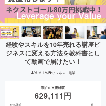
経験やスキルを10年売れる講座ビ
ジネスに変える方法を教科書とし
て動画で届けたい！
YUMI LVJ
ビジネス・起業
現在の支援総額
629,111
円
終了
314
%達成