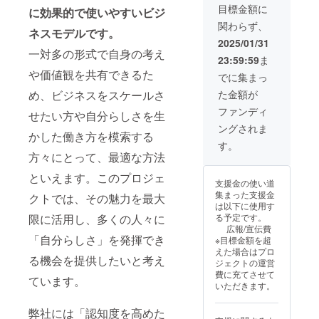
スの有
はメー
ン相談
きく3つ
るコン
目標金額に
に効果的で使いやすいビジ
効期限
ルにて
をしな
のノウ
サルス
関わらず、
は2025
調整さ
がら6か
ハウを3
タン
ネスモデルです。
年3月か
せてい
月目に
か月間
ダード
2025/01/31
ら1年間
ただき
は講座
で習得
コース
一対多の形式で自身の考え
23:59:59
ま
です。
ます。
の収益
してい
を割引
や価値観を共有できるた
※こちら
化を目
きま
価格で
でに集まっ
のコー
指しま
す。 体
受ける
め、ビジネスをスケールさ
た金額が
スの有
す。 伴
系的に
ことが
効期限
走で
学んだ
できる
ファンディ
せたい方や自分らしさを生
は2025
ペース
ノウハ
権利で
ングされま
年3月か
メイク
ウから4
す。 通
かした働き方を模索する
ら1年間
がある
か月目
常のリ
す。
です。
方が進
からは
ターン
方々にとって、最適な方法
めやす
セール
550,000
い方に
ス
円より
といえます。このプロジェ
支援金の使い道
おすす
フェー
100,000
集まった支援金
クトでは、その魅力を最大
めで
ズに入
円お得
は以下に使用す
す。 6
り、メ
になっ
限に活用し、多くの人々に
る予定です。
カ月間1
ンバー
ていま
広報/宣伝費
カ月に1
だけで
す。 ①
「自分らしさ」を発揮でき
※目標金額を超
回個別
なく講
先生ポ
えた場合はプロ
セッ
師と直
ジショ
る機会を提供したいと考え
ジェクトの運営
ション
接メー
ンの土
費に充てさせて
が付い
ルやオ
台 ②コ
ています。
いただきます。
ていま
ンライ
ンテン
す。 ※
ン相談
ツ構築
弊社には「認知度を高めた
コース
をしっ
③セー