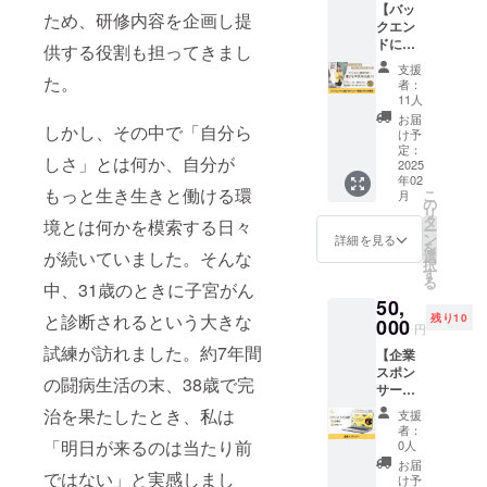
【バッ
Value
を教え
ため、研修内容を企画し提
クエン
Japan
ます。
ドに繋
のHPに
参加者
供する役割も担ってきまし
がるフ
スポン
限定で
支援
ロント
た。
サーと
以下の5
者：
商品の
してお
つの特
11人
作り方
名前を
典をお
お届
しかし、その中で「自分ら
講座】
掲載さ
送りさ
け予
15名限
せてい
定：
せてい
しさ」とは何か、自分が
定で
2025
ただき
ただき
年02
Levera
ます。
ます。
もっと生き生きと働ける環
こ
月
ge your
※掲載の
の
・ZERO
リ
Value
大きさ
タ
から作
境とは何かを模索する日々
ー
Japan
は購入
ン
れるコ
詳細を見る
を
代表の
者数に
が続いていました。そんな
選
ンテン
択
朝見由
より変
す
ツの教
る
中、31歳のときに子宮がん
実が開
動しま
科書
50,
催する
す。 ※
（PDF
と診断されるという大きな
残り10
対面講
000
ニック
デー
円
座に参
ネーム
タ） ・
試練が訪れました。約7年間
【企業
加でき
での掲
ロング
スポン
る権利
載も可
セラー
の闘病生活の末、38歳で完
サー】
です。
能で
講座へ
Levera
フロン
す。 ※
治を果たしたとき、私は
の秘密
支援
ge your
トから
掲載す
のエッ
者：
Value
個別相
「明日が来るのは当たり前
るお名
0人
センス
Japan
談へと
前は備
発掘
お届
ではない」と実感しまし
代表の
繋がる
考欄に
け予
シート