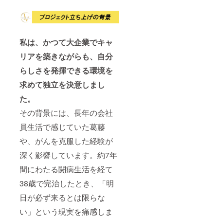
日など
はメー
ルにて
調整さ
せてい
私は、かつて大企業でキャ
ただき
ます。
リアを築きながらも、自分
※こちら
のコー
らしさを発揮できる環境を
スの有
効期限
求めて独立を決意しまし
は2025
年3月か
た。
ら1年間
その背景には、長年の会社
です。
員生活で感じていた葛藤
や、がんを克服した経験が
深く影響しています。約7年
間にわたる闘病生活を経て
38歳で完治したとき、「明
日が必ず来るとは限らな
い」という現実を痛感しま