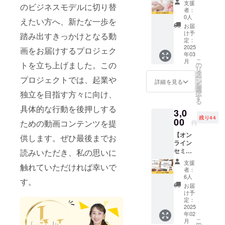
構築し導
支援
のビジネスモデルに切り替
ge your
者：
入。
Value
0人
えたい方へ、新たな一歩を
Japan
お届
代表の
け予
​31歳でガン
踏み出すきっかけとなる動
朝見由
定：
を患い、今
実のプ
2025
画をお届けするプロジェク
年03
ロジェ
あるキャリ
こ
月
クトを
トを立ち上げました。この
の
アで自分の
リ
ただた
タ
ー
プロジェクトでは、起業や
人生を終え
だ応援
ン
詳細を見る
を
してく
選
ていいのか
独立を目指す方々に向け、
択
ださる
す
自問し、独
る
方向け
具体的な行動を後押しする
3,0
立起業。
のリ
残り44
ターン
00
ための動画コンテンツを提
円
です。
人材業界、
【オン
朝見由
供します。ぜひ最後までお
ライン
実から
教育業界で
セミ
読みいただき、私の思いに
お礼の
の知見を生
ナー参
メール
支援
触れていただければ幸いで
かし、経験
加権】
をお送
者：
50名限
りさせ
6人
やスキルを
す。
定で
ていた
お届
10年売れる
Levera
だきま
け予
ge your
講座ビジネ
す。 上
定：
Value
2025
乗せ支
ス開発の方
年02
Japan
援大歓
こ
月
法を伝える
代表の
迎で
の