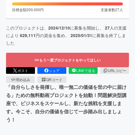
目標金額
200,000
円
支援者数
27
人
このプロジェクトは、
2024/12/10
に募集を開始し、
27
人の支援
により
629,111
円の資金を集め、
2025/01/31
に募集を終了しま
した
もう一度プロジェクトをやってほしい
ポスト
シェア
LINEで送る
URLコピー
埋め込み
QRコード
「自分らしさを発揮し、唯一無二の価値を世の中に届け
る」ための無料動画プロジェクトを始動！問題解決型講
座で、ビジネスをスケールし、新たな挑戦を支援しま
す。今こそ、自分の価値を信じて一歩踏み出しましょ
う！