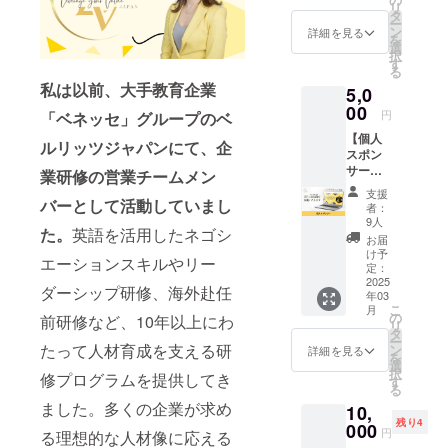
リ
朝見由
す。
タ
と同時に講
ー
実が開
ン
詳細を見る
座ビジネス
を
催する
選
択
で好きで
オンラ
す
る
イン講
キャリアを
私は以前、大手教育企業
5,0
座に参
作るマイン
加でき
00
円
「ベネッセ」グループのベ
る権利
ドフルネス
【個人
です。
ルリッツジャパンにて、企
を提唱。
スポン
セミ
サー】
ナータ
業研修の営業チームメン
Levera
イトル
支援
ge your
バーとして活動していまし
は「価
者：
Value
値観か
9人
た。
英語を活用したネゴシ
Japan
ら自己
お届
代表の
紹介を
け予
エーションスキルやリー
朝見由
とがら
定：
実のプ
2025
せるセ
ダーシップ研修、海外赴任
年03
ロジェ
ミ
こ
月
クトの
ナー」
の
前研修など、10年以上にわ
リ
個人ス
です。
タ
ー
ポン
たって人材育成を支える研
ロング
ン
詳細を見る
を
サーに
セラー
選
択
修プログラムを提供してき
なれる
講座を
す
る
権利で
作りた
ました。多くの企業が求め
10,
す。
い方へ
残り4
Levera
000
秘伝の
円
る理想的な人材像に応える
ge your
レシピ