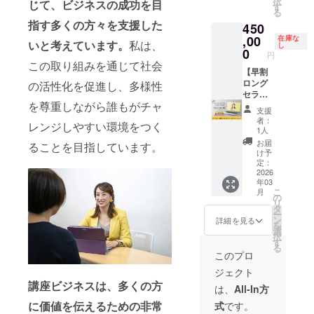
択
じて、ビジネスの成功を目
しま
や相互
構築 ③
実のロ
す
る
す。 自
支援を
セール
ングセ
指す多くの方々を支援した
450
走でマ
しなが
ス 大き
ラー講
イペー
ら6か月
く3つの
座を作
,00
在庫な
いと考えています。
私は、
し
スに進
目には
ノウハ
るコン
0
円
めたい
講座の
ウを3か
サルプ
この取り組みを通じて社会
方にお
収益化
月間で
レミア
【早割
すすめ
を目指
習得し
ムコー
ロング
の活性化を促進し、多様性
です。
しま
ていき
スを受
セラー
を尊重しながら誰もがチャ
6カ月間
す。 自
ます。
けるこ
講座を
支援
1カ月に
走でマ
体系的
とがで
作るコ
者：
レンジしやすい環境をつく
1回個別
イペー
に学ん
きる権
ンサル
1人
セッ
スに進
だノウ
利で
スタン
お届
ることを目指しています。
ション
めたい
ハウか
す。 ロ
ダード
け予
が付い
方にお
ら4か月
ングセ
コー
定：
ていま
すすめ
目から
ラー講
ス】 1
2026
年03
す。 ※
です。
はセー
座を作
名限定
こ
月
コース
6カ月間
ルス
る講座
で
の
リ
の開始
1カ月に
フェー
プレミ
Levera
タ
ー
日など
1回個別
ズに入
アム ①
ge your
ン
詳細を見る
を
はメー
セッ
り、メ
先生ポ
Value
選
択
ルにて
ション
ンバー
ジショ
Japan
す
る
調整さ
が付い
だけで
ンの土
代表の
このプロ
せてい
ていま
なく講
台 ②コ
朝見由
ジェクト
ただき
す。 ※
師と直
ンテン
実のロ
講座ビジネスは、多くの方
ます。
コース
接メー
ツ構築
ングセ
は、
All-In方
※こちら
の開始
ルやオ
③セー
ラー講
に価値を伝えるための非常
式
です。
のコー
日など
ンライ
ルス 大
座を作