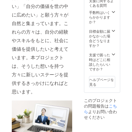
支援に関するよ
の開始
かりし
ルス 大
い」「自分の価値を世の中
くある質問
日など
ながら6
きく3つ
はメー
か月目
のノウ
手数料はいく
に広めたい」と願う方々が
ルにて
には講
ハウを3
らかかります
調整さ
座の収
か月間
か？
自然と集まっています。こ
せてい
益化を
で習得
ただき
目指し
してい
れらの方々は、自分の経験
目標金額に届
ます。
ます。
きま
かなかった場
やスキルをもとに、社会に
※こちら
講師の
す。 体
合どうなりま
のコー
フルサ
系的に
すか？
価値を提供したいと考えて
スの有
ポート
学んだ
効期限
で大き
ノウハ
支援で困った
います。本プロジェクト
は2025
なプロ
ウから4
時はどこに相
年3月か
ジェク
か月目
談したらいい
は、そうした想いを持つ
ら1年間
トを動
からは
ですか？
です。
かした
セール
方々に新しいステージを提
い方に
ス
ヘルプページを
おすす
フェー
供するきっかけになればと
見る
めで
ズに入
思います。
す。 6
り、メ
カ月間1
ンバー
このプロジェクト
カ月に1
だけで
の問題報告は
回個別
なく講
こち
セッ
師と直
ら
よりお問い合わ
ション
接メー
せください
が付い
ルやオ
ていま
ンライ
す。 ※
ン相談