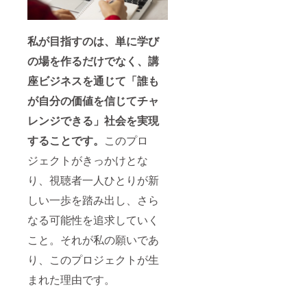
コース
をしな
の開始
がら6か
日など
月目に
はメー
は講座
私が目指すのは、単に学び
ルにて
の収益
の場を作るだけでなく、講
調整さ
化を目
せてい
指しま
座ビジネスを通じて「誰も
ただき
す。 伴
ます。
走で
が自分の価値を信じてチャ
※こちら
ペース
のコー
メイク
レンジできる」社会を実現
スの有
がある
効期限
方が進
することです。
このプロ
は2025
めやす
年3月か
い方に
ジェクトがきっかけとな
ら1年間
おすす
り、視聴者一人ひとりが新
です。
めで
す。 6
しい一歩を踏み出し、さら
カ月間1
カ月に1
なる可能性を追求していく
回個別
セッ
こと。それが私の願いであ
ション
が付い
り、このプロジェクトが生
ていま
まれた理由です。
す。 ※
コース
の開始