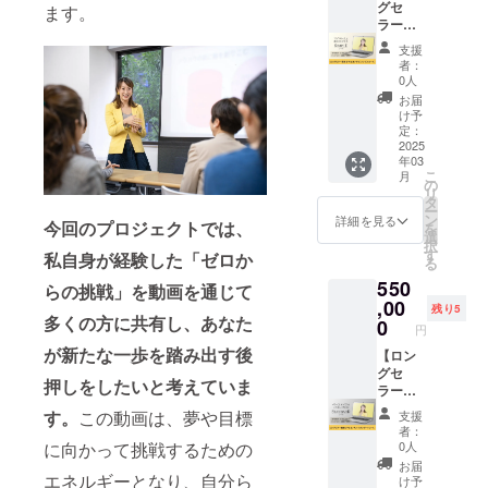
お断り
回の打
サルシ
グセ
す。
ます。
させて
合せで
ンプル
ラー講
いただ
オンラ
コース
座を作
支援
く場合
インで
を割引
るコン
者：
があり
の打合
価格で
サルシ
0人
ます。
せで売
受ける
ンプル
お届
お断り
れるた
ことが
コー
け予
させて
めのコ
できる
ス】
定：
いただ
ンセプ
権利で
Levera
2025
年03
いた場
トを一
す。 通
ge your
こ
月
合は料
緒に作
常のリ
Value
の
リ
金を返
りま
ターン
Japan
タ
ー
金させ
す。 ※1
330,000
代表の
ン
詳細を見る
今回のプロジェクトでは、
を
ていた
コンセ
円より
朝見由
選
択
だきま
プト設
60,000
実のロ
す
私自身が経験した「ゼロか
る
す。 ※
計の時
円お得
ングセ
550
掲載期
間は1カ
になっ
ラー講
らの挑戦」を動画を通じて
間は
月から2
ていま
座を作
,00
残り5
多くの方に共有し、あなた
2025年
カ月以
す。 ①
るコン
0
円
3月より
内で
先生ポ
サルシ
が新たな一歩を踏み出す後
1年間で
す。 ※
ジショ
ンプル
【ロン
す。
日程は
ンの土
コース
グセ
押しをしたいと考えていま
メール
台 ②コ
を受け
ラー講
にて調
ンテン
ること
座を作
す。
この動画は、夢や目標
支援
整させ
ツ構築
ができ
るコン
者：
ていた
③セー
る権利
サルス
に向かって挑戦するための
0人
だきま
ルス 大
です。
タン
お届
す。 ※
きく3つ
①先生
ダード
エネルギーとなり、自分ら
け予