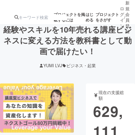
新
ロ
規
グ
会
プロジェクトを掲
はじ
プロジェクト
/
載するには
める
をさがす
イ
員
ン
登
経験やスキルを10年売れる講座ビジ
録
ネスに変える方法を教科書として動
画で届けたい！
人気のプロ
注目のリ
注目の新着プロ
募集終了が近いプ
もうすぐ公開
ジェクト
ターン
ジェクト
ロジェクト
されます
YUMI LVJ
ビジネス・起業
アート・写真
音楽
現在の支援総
テクノロジー・ガジェット
ゲーム・サ
額
629,
映像・映画
書籍・雑誌
111
ビジネス・起業
チャレンジ