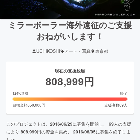
ミラーボーラー海外遠征のご支援
おねがいします！
UCHIKOSHI
アート・写真
東京都
現在の支援総額
808,999
円
終了
124
%達成
目標金額
650,000
円
支援者数
69
人
このプロジェクトは、
2016/06/29
に募集を開始し、
69
人の支援
により
808,999
円の資金を集め、
2016/08/05
に募集を終了しま
した