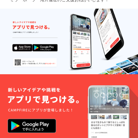
取った想い出深いもの
た。人種や年齢、宗教
される内容が違うらし
になると思いま
観、そして言葉を超え
く、アメリカは展示会
す！！ ミラーボー
て共に苦労と感動を共
などでの物品の一時輸
ラーからもう1人、ア
有し、心と心との繋が
入は認めて無く、ウソ
メリカで更に2人と合
りを確実に産んできま
とかごまかすと没収と
流して5人で制作に望
した。僕らなりの世界
いうこともありえるら
みます。そのメンバー
平和へのきっかけを形
しい。バーニングマン
はまた後日、紹介した
に出来たと信じてま
はフェス=展示会扱い
いと思います。ウチコ
す。 関わってくれた
になるようです。写真
シ
皆さま、ホントにあり
等を取るためであれば
がとうございました。
職業用具として認めら
大きなギアが動き出し
れたりするそうです。
たと思います。 そし
そもそもEMSで送って
て以下は共に砂漠の劣
しまうと、カルネは使
悪な環境を乗り越え、
用できないと郵便局で
素晴らしい作品を共に
言われました。。。
創り上げた灯台チーム
もう自分で持って行っ
へのメッセージです。