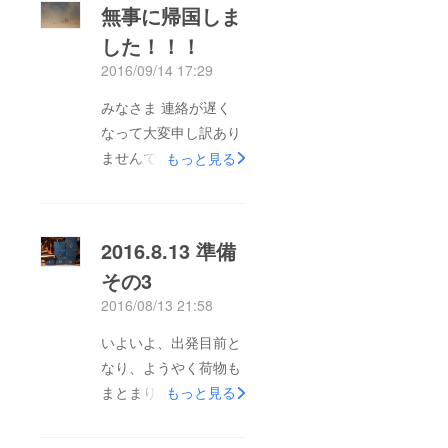
無事に帰国しま
した！！！
2016/09/14 17:29
みなさま 連絡が遅く
なって大変申し訳あり
ませんでした。WIFIが
もっと見る
うまく繋がらず、
CAMPFIREでお送りし
ていたメッセージや写
2016.8.13 準備
真が送られていなかっ
その3
たようなので、
2016/08/13 21:58
FACEBOOKにて出来
る限り近況を報告して
いよいよ、出発目前と
いましたが、どうなっ
なり、ようやく荷物も
てんだよ〜！？という
まとまり、なんとなく
もっと見る
思いをさせてしまって
クリアになって来まし
いたら本当にごめんな
た。 かなりテンテコ