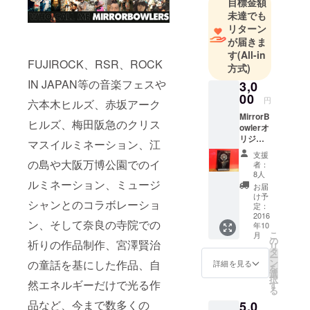
目標金額
に就職。音
未達でも
楽家のマ
リターン
ネージャー
が届きま
をしつつX
す
(All-in
FUJIROCK、RSR、ROCK
Japan等の海
方式)
外レコー
IN JAPAN等の音楽フェスや
3,0
ディングの
00
円
六本木ヒルズ、赤坂アーク
コーディ
MirrorB
ヒルズ、梅田阪急のクリス
ネートをす
owlerオ
リジナ
る。
マスイルミネーション、江
ル ス
23歳で結婚
支援
テッ
の島や大阪万博公園でのイ
者：
し、会社を
カー
8人
ルミネーション、ミュージ
辞めて妻に
お届
け予
養ってもら
シャンとのコラボレーショ
定：
いながら突
2016
ン、そして奈良の寺院での
年10
然フリーの
こ
月
の
祈りの作品制作、宮澤賢治
リ
グラフィッ
タ
ー
クデザイ
ン
の童話を基にした作品、自
詳細を見る
を
選
ナーとな
択
然エネルギーだけで光る作
す
る
る。忌野清
品など、今まで数多くの
5,0
志郎、