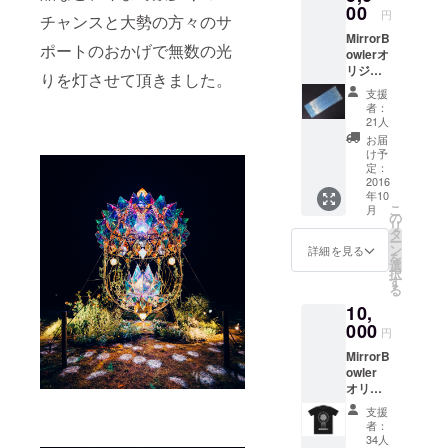
00
円
CHARA、
チャンスと大勢の方々のサ
MirrorB
UA、黒夢、
ポートのおかげで無数の光
owlerオ
井上陽水、
リジナ
りを灯させて頂きました。
Thee
ル手ぬ
支援
ぐい
Michelle Gun
者：
(PRINT)
21人
Elephant、
お届
チャットモ
け予
定：
ンチー、エ
2016
レファント
年10
こ
月
カシマシ他
の
リ
タ
多数のCD
ー
ン
詳細を見る
を
ジャケット
選
択
す
を手がけ、
る
一時は天狗
10,
となり失敗
000
円
を重ねる。
MirrorB
2000年、脳
owler
オリジ
天に劇的な
ナル
支援
メッセージ
TEE
者：
を受信し
シャツ
34人