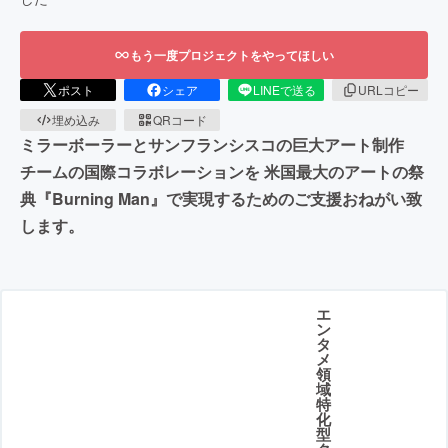
もう一度プロジェクトをやってほしい
ポスト
シェア
LINEで送る
URLコピー
埋め込み
QRコード
ミラーボーラーとサンフランシスコの巨大アート制作
チームの国際コラボレーションを 米国最大のアートの祭
典『Burning Man』で実現するためのご支援おねがい致
します。
エ
ン
タ
メ
領
域
特
化
型