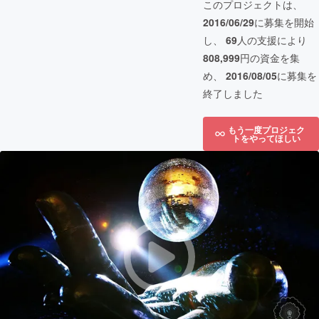
このプロジェクトは、
2016/06/29
に募集を開始
し、
69
人の支援により
808,999
円の資金を集
め、
2016/08/05
に募集を
終了しました
もう一度プロジェク
トをやってほしい