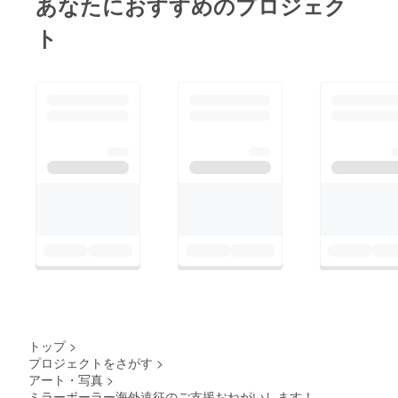
あなたにおすすめのプロジェク
真”という技法で透明
イクールを守り切って
な。。。と思ったの
なガラスが1枚のフィ
ト
大成功を収めたと思い
と、関税を免除しても
ルムとなる訳ですが、
ます。どうもありがと
らうため。 関税免除
気温や湿度で変化して
うございました。 心
は日本で一時輸出と言
しまう超アナログ感！
から感謝しています。
う形で、カルネという
その1枚にかける手間
面白すぎるので、細か
ものを申請して、持っ
は他にはかえられな
い旅日記は落ち着いて
て行ったもの全てを持
い、暖かみがありま
から書きますね。 吉
ち帰るという申請をす
す。 移動写真館なの
報なので先に報告して
れば、関税は免除され
で、全国を三菱JEEP
しまいますが、バーニ
る様です。ただカルネ
でまわっています。も
ングマンで発行されて
の申請には住民票やら
し興味と機会がありま
いるオフィシャルの新
収入証明やら申請に必
したら 是非取ってみ
聞から、今年最も美し
要な書類があります。
てもらってください
い作品に選ばれまし
担保金もしくは口座を
ね。スマホの携帯カメ
た。 そして、全てが
担保にする事もあるよ
ラがいくら進んでもこ
燃えた跡地に新しい始
トップ
>
うです。 しかーし、
の風合は一期一会、そ
プロジェクトをさがす
>
まりの『希望のタマ
これをやろうとしたも
アート・写真
>
の時間と空間を切り
ゴ』を設置して来まし
ミラーボーラー海外遠征のご支援おねがいします！
のの、国に寄って適応