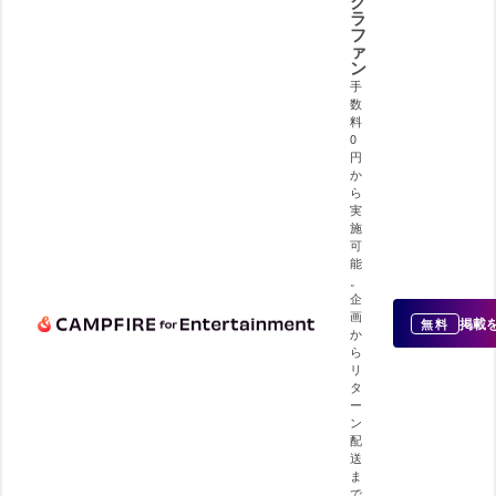
ク
ラ
フ
ァ
ン
手
数
料
0
円
か
ら
実
施
可
能
。
企
画
掲載
無料
か
ら
リ
タ
ー
ン
配
送
ま
で