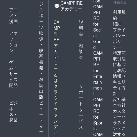
tion
金？？と言いたい所で
各種規定
CAMPFIRE
ジ
wonderful if you could
CAM
アカデミー
すがね。 そしてさ〜
アニ
ス
利用規
PFI
share our thought for
メ・
ポ
ら〜に〜！出国するだ
約
RE
"Egg of Hope". We
漫画
ー
CA
説
細則
for
けだから問題無いかと
ツ
MP
明
have installed the Egg
プライ
Soci
思っていたニッポンで
ファ
映
FI
会
バシー
al
at lighthouse after
ッ
像
も出国時に手続きがあ
RE
・
ポリ
Goo
beautiful burn.For us,
ショ
・
ア
相
シー
る様です。まぁ、これ
d
ン
映
カ
談
the Egg is the symbol
特定商
CAM
は帰国時に大量のボッ
画
デ
会
取引法
PFI
of love for new
ゲー
書
クスを持って素通りさ
ミ
に基づ
RE
beginning that we can
ム・
籍
ー
せないよ〜という事で
く表記
for
サー
・
と
grow for World peace,
情報セ
Ente
しょうね。羽田空港3
ビス
雑
は
キュリ
rtain
beyond race,
開発
誌
階に税関事務所で、C-
ク
サ
ティ方
men
language, age or any
出
ラ
ポ
5340なる書類をつく
針
t
版
religious beliefs.
ウ
ー
反社基
CAM
るそうな。これは物品
ビジ
ビ
ド
ト
本方針
Again, thank you so
PFI
の総額が60万円までは
ネ
ュ
フ
サ
カスタ
RE
much, we are very
ス・
ー
ァ
ー
旅具通関なるものが適
マーハ
for
起業
テ
grateful to you from
ン
ビ
ラスメ
Spor
応されるらしく、それ
ィ
デ
ス
the bottom of our
ントに
ts
以上になるとナンチャ
ー
ィ
対する
CAM
heart .