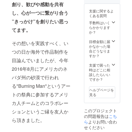
創り、歓びや感動を共有
支援に関するよ
し、心が一つに繋がり合う
くある質問
”きっかけ”を創りたい思っ
手数料はいく
らかかります
てます。
か？
目標金額に届
その想いを実践すべく、い
かなかった場
つの日か海外で作品制作を
合どうなりま
すか？
目論んでいましたが、今年
支援で困った
2016年8月にアメリカのネ
時はどこに相
談したらいい
バダ州の砂漠で行われ
ですか？
る"Burning Man"というアー
ヘルプページを
トの祭典に参加するアメリ
見る
カ人チームとのコラボレー
このプロジェクト
ションというご縁を友人か
の問題報告は
こち
ら頂きました。
ら
よりお問い合わ
せください