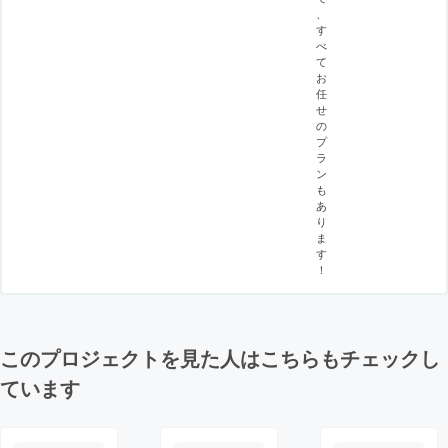
、
す
べ
て
お
任
せ
の
プ
ラ
ン
も
あ
り
ま
す
！
このプロジェクトを見た人はこちらもチェックし
ています