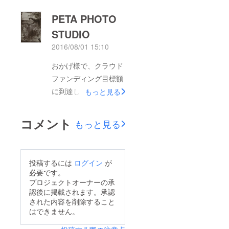
さい。 帰国前に
マイマイマ〜イで途方
PETA PHOTO
Facebookに投稿した
に暮れてました。まだ
ものと同じですが近況
STUDIO
まだ油断は出来ません
を報告させて頂きま
2016/08/01 15:10
が、 今日は経過報告
す。今はもろもろ片付
というより、今後こう
おかげ様で、クラウド
ける事が多く、少し落
いった事にチャレンジ
ファンディング目標額
ち着いたてから内容を
したいという方々に、
に到達しました！！
もっと見る
報告させて頂きます。
今回で 僕が知った事
みなさんのご支援、本
毎日が奇跡の連続
をお知らせしようかと
当にありがとうござい
で、3年分くらいの出
コメント
もっと見る
思います。 まず今1
ます。 この週末に松
来事がありました。シ
番の心配の種『関
本夫婦（ペータとカナ
ナリオがあるんじゃな
税』！これはね〜、ホ
ちゃん）と僕の3人で
いか？と思うくらい派
投稿するには
ログイン
が
ント世知辛い。 今回
5000本の結束バンド
手なミュージカルの様
必要です。
の荷物は縦・横・奥行
の仕込み、1000枚以
プロジェクトオーナーの承
な旅でしたが、見事に
きをあわせて150cm以
認後に掲載されます。承認
上のフィルムの清掃を
ロックスターを演じ
内で23kgが8箱。これ
された内容を削除すること
完了しました！流石に
きったと思います。黒
はできません。
は飛行機にのせられる
筋肉痛です。 計算間
人しかいないゴスペル
最大のサイズです。飛