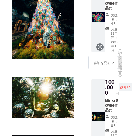
の仕事をし
owler作
ながら、家
品にも
実際使
元としてミ
支援
用する
者：
ラーボー
オリジ
4人
ラーズの仲
ナルラ
お届
イト 通
け予
間と作品を
称
定：
作り続け
『MINI
2016
年11
UEDA
る。
こ
月
』1点
の
リ
点灯す
タ
ー
る前は
ン
詳細を見る
を
薄い金
選
択
色のミ
す
る
ラーで
100
中のラ
イトを
,00
残り10
点灯す
0
円
ると 見
る角度
MirrorB
により
owler作
様々な
品にも
色を放
実際使
支援
出しマ
用する
者：
ジカル
オリジ
0人
な輝き
ナルラ
お届
を魅せ
イト 通
け予