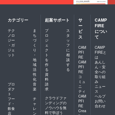
て、アメリカの税関職
Dearest Lighthouse
員に直談判するしかな
people!!Thank you so
いようです。 そのた
much for your
カテゴリー
起案サポート
サ
CAMP
めに全ての持ち物リス
kindness, hospitability
ー
FIRE
ト、消耗品リスト、工
and everything.My
テク
ま
プ
ス
ビ
につい
具、道具などをリスト
ノロ
ち
ロ
タ
team and I was
ス
て
アップしてます。もし
ジー
づ
ジ
ッ
honored to be one of
・ガ
く
ェ
フ
アウトだった際は持ち
CAM
CAMP
the lighthouse
ジェ
り
ク
に
物の総額20％が取られ
PFI
FIREと
ット
・
ト
相
crew.We have made
RE
は
るそうです。
地
を
談
CAM
あんし
beautiful international
域
作
す
DEPOSITとして、現
PFI
ん・安
collaboration such as
活
る
る
地出国時に戻ってくる
RE
全への
性
資
understanding and
コ
取り組
様ですが、そこでまた
化
料
respect each other
ミュ
み
消費税だのなんだのが
プロ
音
請
ニ
ニュー
through the art. I think
ダク
楽
求
引かれるとか。。。
ティ
ス
ト
this is most important
CAM
ヘルプ
持って来たもの全部持
クラウドファ
フー
チ
strategy for us to
PFI
お問い
ンディングの
ち帰るだけなんだか
ド・
ャ
RE
合わせ
make World Peace for
ノウハウを無
飲食
レ
ら、なんのための税
Crea
料で学ぼう
店
ン
future!! It would be so