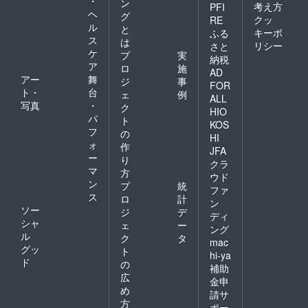
・
ン
ラ通関といって、さら
考え方
PFI
ヘ
MIRRORBOWLERS
グ
クッ
RE
に大変になるようで
ル
と
キーポ
ふる
す。物品の総額は、今
ス
は
リシー
さと
ケ
プ
実
回のケースは普段使用
納税
ア
ロ
施
AD
しているものなので、
アー
舞
ジ
事
FOR
減価償却された値段で
ト・
台
ェ
例
ALL
写真
・
よいそうで、完全に自
ク
HIO
パ
ト
分の言い値です。その
KOS
フ
の
HI
額では売らないけど、
ォ
作
JFA
ー
60万円以下にねじふせ
り
クラ
マ
方
ます。行って帰ってく
ウド
ン
プ
統
ファ
るだけで、こんなに大
ス
ロ
計
ン
ソー
変な思いをするとは知
ジ
デ
ディ
シャ
ェ
ー
りませんでした。なん
ング
ル
ク
タ
mac
か腑に落ちませんね。
グッ
ト
hi-ya
別に売る訳ではないの
ド
の
補助
広
に。。。ちなみに通関
金申
め
請サ
業者（佐川、クロネ
方
ポー