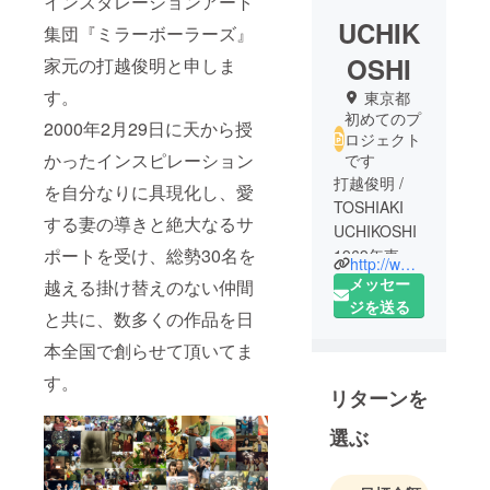
インスタレーションアート
UCHIK
集団『ミラーボーラーズ』
OSHI
家元の打越俊明と申しま
す。
東京都
初めてのプ
2000年2月29日に天から授
ロジェクト
かったインスピレーション
です
打越俊明 /
を自分なりに具現化し、愛
TOSHIAKI
する妻の導きと絶大なるサ
UCHIKOSHI
ポートを受け、総勢30名を
1969年東京
http://www.mirrorbowler.com
生まれ ハー
メッセー
越える掛け替えのない仲間
ドコアパン
ジを送る
と共に、数多くの作品を日
クバンド生
本全国で創らせて頂いてま
活に明け暮
れていた10
す。
リターンを
代の終わり
に渡英し、
選ぶ
帰国後音楽
制作事務所