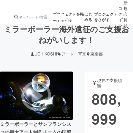
新
ロ
規
グ
会
プロジェクトを掲
はじ
プロジェクト
/
載するには
める
をさがす
イ
員
ン
登
ミラーボーラー海外遠征のご支援お
録
ねがいします！
人気のプロ
注目のリ
注目の新着プロ
募集終了が近いプ
もうすぐ公開
UCHIKOSHI
アート・写真
東京都
ジェクト
ターン
ジェクト
ロジェクト
されます
アート・写真
音楽
現在の支援総
額
808,
テクノロジー・ガジェット
ゲーム・サ
999
映像・映画
書籍・雑誌
ミラーボーラーとサンフランシス
ビジネス・起業
チャレンジ
コの巨大アート制作チームの国際