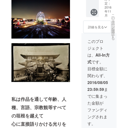
ます。
称
定：
size 約
『UED
2016
年11
20cm角
A』 1
こ
月
正二十
点 点
の
リ
面体
灯する
タ
ー
前は薄
ン
詳細を見る
を
い金色
選
択
のミ
す
る
ラーで
このプロ
中のラ
ジェクト
イトを
点灯す
は、
All-In方
ると見
式
です。
る角度
により
目標金額に
様々な
関わらず、
色を放
出しマ
2016/08/05
ジカル
23:59:59
ま
な輝き
を魅せ
でに集まっ
私は作品を通して年齢、人
ます。
た金額が
size 縦
種、言語、宗教観等すべて
約80cm
ファンディ
/ 横 約
の垣根を越えて
ングされま
45cm /
厚み 約
心に直接語りかける光りを
す。
35cm