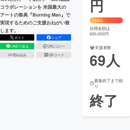
円
コラボレーションを 米国最大の
まちづくり・地域活性化
アートの祭典『Burning Man』で
124%
実現するためのご支援おねがい致
目標金額は
CAMPFIRE for Social Good
CAMPFIRE Creation
します。
650,000円
CAMPFIREふるさと納税
machi-ya
コミュニティ
ポスト
シェア
LINEで送る
URLコピー
支援者数
69
人
埋め込み
QRコード
募集終了まで残
り
終了