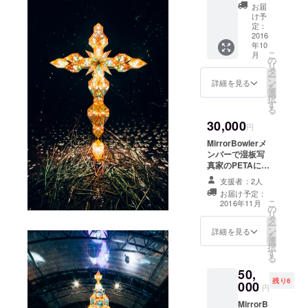
size / S,
て、ミラー
お届
M, L
け予
ボールを
定：
2016
使った作品
年10
を作り始る
こ
月
の
リ
も経済的に
タ
ー
ン
どん底にな
詳細を見る
を
選
り会社をた
択
す
る
たむ。細々
30,000
円
と生計を立
て直し、
MirrorBowlerメ
ンバーで湿板写
2011年、天
真家のPETAによ
下の回りも
る 今回の
支援者：2人
BurningManで
のを授か
お届け予定：
のミラーボー
こ
り、1年間家
2016年11月
の
ラー作品のプリ
リ
族4人でバッ
タ
ント
ー
ン
http://www.peta
詳細を見る
クパックを
を
選
photostudio.co
択
背負って世
す
m/
る
界1周の旅を
50,
する。現在
残り6
000
円
はデザイン
MirrorB