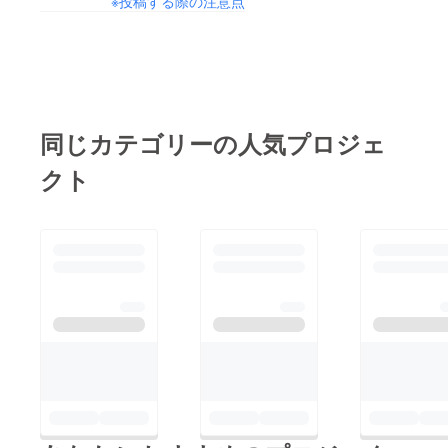
※投稿する際の注意点
違いしていて、フィル
教会で歓迎され、移動
行機会社によって違う
ムだけで50kgを越える
手段を絶たれ、自分達
ので、その気のある方
という事態に 途方に
だけで砂漠に向かい、
は事前に確認を。 個
暮れています。。。
初めて会う現地のク
数も時期にも寄ります
今回一緒にBuning
ルーに心から歓迎さ
が、10個20個になら
Manに行くミラーボー
同じカテゴリーの人気プロジェ
れ、幸運の女神・最愛
なければ大抵大丈夫だ
ラーで湿板写真家の
の妻ヒロミと合流する
そうです。 1名につき
クト
PETA。これまた写真
ことが出来、アメリカ
先ほどのサイズの荷物
家の奥さん・カナちゃ
人クルーと日に日に心
2つまでは無料。それ
んと共にPETA PHOTO
から繋がり、作品も無
以上になると1つにつ
STUDIOという移動写
事完成し、撤去して、
き超過料金は2万円だ
真館をやっています。
帰国前の最後は天使と
そうです。郵便局で
http://www.petaphotos
イルカに逢えました。
やっているEMSで送る
tudio.com/ デジタル
クラウドファンディン
のと同じくらいですか
主流の最近の写真事情
グや応援してくださっ
ね。 今回EMSで送ら
の流れと違って、なん
た皆さんのおかげで、
ないのは、自分と同じ
とも風合のある写真を
絶対に負ける気がしな
飛行機で行ってしまう
取ってます。”湿板写
くて、大胆だけどステ
のが一番確実か