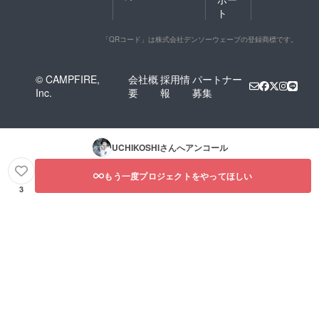
コ）等に頼んじゃうと
ト
いう手もありますがそ
れなりの値段がかかり
「QRコード」は株式会社デンソーウェーブの登録商標です。
ます。予算に余裕があ
るときは、そういうの
© CAMPFIRE,
会社概
採用情
パートナー
Inc.
要
報
募集
に頼むのもアリです
ね。 ではでは、そん
な感じで、着々と進行
してます！！ 本体の
UCHIKOSHI
さんへアンコール
Black Rock
もう一度プロジェクトをやってほしい
Lighthouse Serviceの
3
チームは今日から現地
入りしました！！ い
よいよ始まり
ま〜〜〜〜す！！！
Love &amp; Light