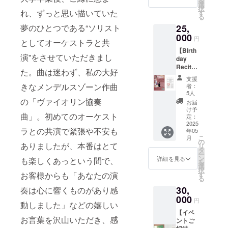
を
名前
滞在費
選
択
（ニッ
は各自
れ、ずっと思い描いていた
す
る
クネー
でご負
25,
夢のひとつである“ソリスト
ム）を
担くだ
掲載し
000
さい。
円
としてオーケストラと共
ます。
・クラ
【Birth
・支援
ウド
演”をさせていただきまし
day
時、必
ファン
Recital
ず備考
ディン
た。曲は迷わず、私の大好
の
欄に希
グ終了
支援
DVD・
望され
後、会
きなメンデルスゾーン作曲
者：
Blu-ray
るお名
場など
5人
のエン
前をご
の「ヴァイオリン協奏
詳細情
お届
ドロー
記入く
報を
け予
曲」。初めてのオーケスト
ルにお
ださ
定：
メール
名前掲
2025
い。 ・
にてご
ラとの共演で緊張や不安も
年05
載】＋
お名前
案内し
こ
月
DVDま
のご確
の
ます。
ありましたが、本番はとて
リ
たは
認を
タ
ー
Blu-ray
メール
ン
詳細を見る
も楽しくあっという間で、
を
付き♡
にてさ
選
択
2025年
せてい
す
お客様からも「あなたの演
る
1月25日
ただき
30,
(土)Birt
奏は心に響くものがあり感
ます。
hday
000
・協賛
円
動しました」などの嬉しい
Recital
いただ
【イベ
の
く企業
お言葉を沢山いただき、感
ントご
DVD・
様は、