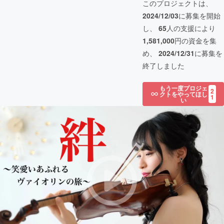
このプロジェクトは、
2024/12/03
に募集を開始
し、
65
人の支援により
1,581,000
円の資金を集
め、
2024/12/31
に募集を
終了しました
もう一度プロジェ
2
クトをやってほし
1
い