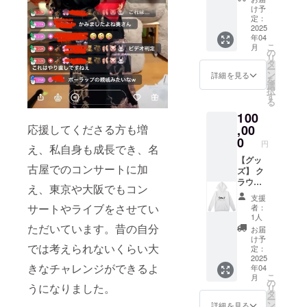
券また
会】 お
y
け予
まま掲
はチ
楽しみ
定：
Recital
載させ
ケット
BOX付
2025
のDVD
て頂き
ぴあ、
年04
き♡ 東
または
ます。
大賀
こ
月
京また
の
Blu-ray
※当日会
ホール
リ
は名古
タ
を郵送
場にお
チケッ
ー
屋のコ
ン
させて
詳細を見る
越しい
トセン
を
ンサー
選
いただ
ただけ
ターに
択
ト、ラ
す
きま
ない
てご購
る
イブの
す。 ・
方、プ
入くだ
100
前後で
支援
ログラ
さい。
お時間
,00
応援してくださる方も増
時、必
ム郵送
をお取
0
ず備考
希望の
円
え、私自身も成長でき、名
りし
欄に希
方は、
て、あ
【グッ
望され
プログ
古屋でのコンサートに加
なたの
ズ】 ク
るお名
ラムを
ためだ
ラウド
前をご
後日郵
え、東京や大阪でもコン
けに、
ファン
記入く
送させ
支援
あなた
ディン
ださ
サートやライブをさせてい
ていた
者：
のお好
グ限定
い。 ・
1人
だきま
きな
オリジ
ただいています。昔の自分
お名前
すの
お届
曲、思
ナル
のご確
け予
で、支
では考えられないくらい大
い出の
パー
定：
認を
援時、
曲を心
カー、
2025
メール
必ず備
きなチャレンジができるよ
年04
を込め
オリジ
にてさ
考欄に
こ
月
て演奏
ナルT
の
せてい
お名
うになりました。
リ
いたし
シャ
タ
ただき
前、ご
ー
ます。
ツ、オ
ン
ます。
詳細を見る
住所を