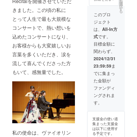
Recitalを開催させていただ
を
別途
30分程
など
選
択
（出発
度 ※ク
を、カ
す
きました。この頃の私に
る
地は名
ラウド
ルテッ
このプロ
古屋で
ファン
ト（弦
とって人生で最も大規模な
ジェクト
す） ※
ディン
楽四重
コンサートで、熱い想いを
本番は
グ終了
奏）で
は、
All-In方
お客様
後、詳
華やか
込めたコンサートになり、
式
です。
を呼ん
細をお
に盛り
でいた
打ち合
上げま
目標金額に
お客様からも大変嬉しいお
だいて
わせさ
す。 リ
関わらず、
も、無
せてい
クエス
言葉を多くいただき、涙を
観客で
ただき
トの曲
2024/12/31
も構い
ます ※
目があ
流して喜んでくださった方
23:59:59
ま
ません
楽譜の
れば、
（撮影
ご用意
可能な
もいて、感無量でした。
でに集まっ
もOKで
をお願
限りお
た金額が
す）
いいた
応えさ
します
せてい
ファンディ
※会場
ただき
ングされま
費・交
ます。
通費・
演奏日
す。
宿泊費
時：
別途
2025年
（出発
４月以
支援金の使い道
地は名
降日時
集まった支援金
古屋で
調整に
は以下に使用す
す） ※
て 演奏
私の使命は、ヴァイオリン
る予定です。
本番は
時間：1