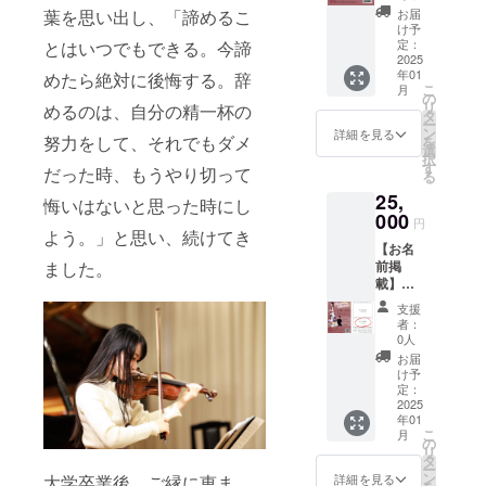
のゲネ
ノ：蒔
葉を思い出し、「諦めるこ
の交通費や滞在
前をお
お届
プロと
田裕也
け予
費は各自でご負
伝えく
本番に
定：
とはいつでもできる。今諦
※DVDま
担ください。 ※
ださ
ご招待
2025
たは
備考欄に必ずお
い。 ・
年01
めたら絶対に後悔する。辞
します
Blu-ray
名前をご記入く
支援者
こ
月
・日
の
のどち
ださい
様の交
リ
めるのは、自分の精一杯の
程：
タ
らがご
※Birthday
通費や
ー
2025年
ン
希望か
詳細を見る
Recitalのチケッ
滞在費
努力をして、それでもダメ
を
1月25日
選
を、備
トは含まれませ
は各自
択
(土)11
す
考欄に
んので、チケッ
でご負
だった時、もうやり切って
る
時〜13
ご記入
トをお持ちでな
担くだ
25,
時予定
悔いはないと思った時にし
くださ
い方は、ご支援
さい。
（ゲネ
000
い
のご招待券また
円
プ
よう。」と思い、続けてき
はチケットぴ
【お名
ロ）、
あ、大賀ホール
ました。
前掲
14時〜
チケットセン
載】
16時予
ターにてご購入
2025年
定（本
ください。
支援
1月25日
番） ・
者：
(土)Birt
場所：
0人
hday
軽井沢
お届
Recital
大賀
け予
で配布
ホール
定：
するプ
2025
（長野
年01
ログラ
県） ・
こ
月
ムに、
支援者
の
リ
支援者
様の交
タ
ー
様のお
通費や
ン
詳細を見る
大学卒業後、ご縁に恵ま