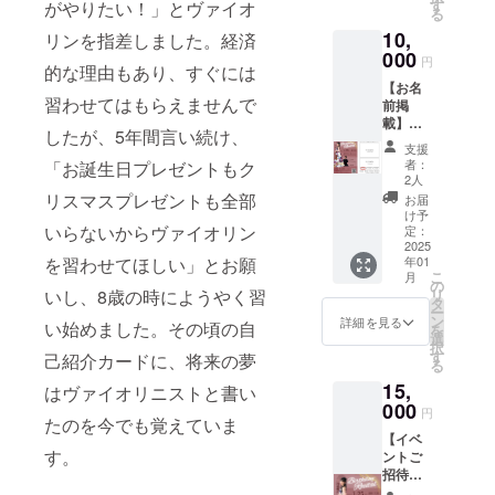
す
がやりたい！」とヴァイオ
必ず備
ラムを
る
考欄に
後日郵
10,
リンを指差しました。経済
お名前
送させ
000
をご記
ていた
円
的な理由もあり、すぐには
入くだ
だきま
【お名
さい。
すの
習わせてはもらえませんで
前掲
・日
で、支
載】
程：
援時、
したが、5年間言い続け、
2025年
2025年
必ず備
支援
1月25日
1月25日
者：
「お誕生日プレゼントもク
考欄に
(土)Birt
2人
(土) 14
お名
hday
リスマスプレゼントも全部
時開演
お届
前、ご
Recital
け予
（16時
住所を
で配布
いらないからヴァイオリン
定：
終演予
ご記入
するプ
2025
定） ・
くださ
を習わせてほしい」とお願
年01
ログラ
場所：
い。
こ
月
ムに、
の
軽井沢
いし、8歳の時にようやく習
リ
支援者
タ
大賀
ー
様のお
ン
詳細を見る
ホール
い始めました。その頃の自
を
名前
選
（長野
択
（ニッ
す
己紹介カードに、将来の夢
県） ・
る
クネー
当日受
15,
ム）を
はヴァイオリニストと書い
付に
掲載し
000
て、ス
円
たのを今でも覚えていま
ます。
タッフ
【イベ
・支援
にお名
す。
ントご
時、必
前をお
招待＋
ず備考
伝えく
お手
欄に希