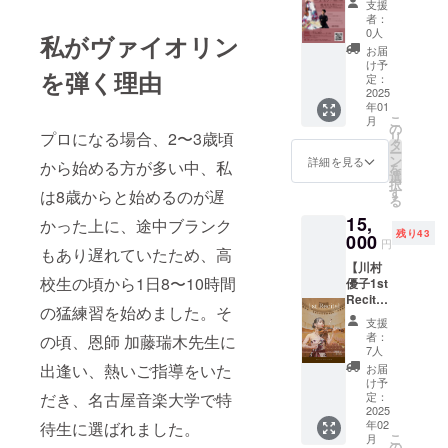
ださ
支援
紙】
望され
者：
い。 ・
2025年
るお名
0人
支援者
私がヴァイオリン
1月25日
前をご
お届
様の交
(土)川村
記入く
け予
通費や
を弾く理由
優子
ださ
定：
滞在費
Birthda
2025
い。 ・
は各自
年01
y
お名前
でご負
こ
月
Recital
のご確
の
担くだ
プロになる場合、2〜3歳頃
リ
にご招
認を
タ
さい。
ー
待しま
メール
ン
詳細を見る
から始める方が多い中、私
を
す。 チ
にてさ
選
択
ケット
せてい
す
は8歳からと始めるのが遅
る
の裏面
ただき
15,
にサイ
かった上に、途中ブランク
ます。
残り43
ンを書
000
・協賛
円
もあり遅れていたため、高
いたご
いただ
【川村
招待券
く企業
校生の頃から1日8〜10時間
優子1st
を、当
様は、
Recital
日受付
後日
の猛練習を始めました。そ
記念
にてお
メール
支援
DVDま
渡しい
にてロ
者：
の頃、恩師 加藤瑞木先生に
たは
たしま
ゴデー
7人
Blu-
す。 ま
タの確
出逢い、熱いご指導をいた
お届
ray】
た、
認をさ
け予
2024年
だき、名古屋音楽大学で特
2025年
定：
せて頂
4月27日
2025
2月に、
きま
年02
待生に選ばれました。
に開催
感謝の
す。 ※
こ
月
させて
気持ち
の
当日会