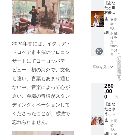
もOKで
交通
クエス
【あな
す）
費・宿
トの曲
たと川
泊費別
目があ
村優子
途
れば、
とピア
支援
（出発
可能な
ニスト
者：
地は名
限りお
との特
0人
古屋で
応えさ
別コラ
お届
す） ※
せてい
ボ企
け予
演奏会
ただき
画】 音
定：
2024年春には、イタリア・
はお友
ます。
楽をさ
2025
年04
達と一
演奏日
れてい
トロペア市主催のソロコン
こ
月
緒もOK
時：
る方！
の
リ
サートにてヨーロッパデ
です
2025年
ピアニ
タ
ー
４月以
ストと
ン
詳細を見る
を
ビュー。初の海外で、文化
降日時
共に伺
選
択
調整に
い、あ
す
も違い、言葉もあまり通じ
る
て 演奏
なたと
280
時間：1
ご一緒
ない中、音楽によって心が
時間程
に演奏
,00
度 ※会
させて
通い、会場の皆様がスタン
0
円
場費・
いただ
ディングオベーションして
交通
きま
【あな
費・宿
す。 演
たとゆ
くださったことが、感激で
泊費別
奏日
うこな
途
時：
つみと
支援
忘れられません。
（出発
2025年
の特別
者：
地は名
４月以
コラボ
1人
古屋で
降日時
企画】
お届