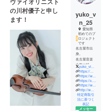
ヴァイオリニスト
の川村優子と申し
yuko_v
ます！
n_25
愛知県
初めてのプ
ロジェクト
です
名古屋市出
身。
名古屋音楽
大学に特待
yuko_violin_25
生として入
https://myevent0info.wixsite.com/yukokawamura
学。
https://www.instagram.com/yukokawamura25?igsh=cm42ZmJzN3U1bjB6&utm_source=qr
https://x.com/yuko_violin_25
Philharmonik
https://www.tiktok.com/@yukohime25violinist?_t=8b3KEf4szfl&_r=1
er Wien
http://www.youtube.com/@yukokawamura2706
Nagoyaとソ
特定商取引
リストとし
法に基づく
てメンデル
表記
スゾーンの
メッセー