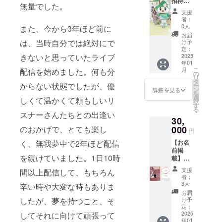
招待】
Blu-ray
後日
無量でした。
2025年
を作成
メール
支援
1月25日
予定で
にて広
者：
(土)Birt
す。 そ
告掲載
0人
また、今から3年ほど前に
hday
のエン
内容の
お届
Recital
ドロー
は、当時自分では絶対にで
データ
け予
終了後
ルに、
定：
を頂き
の懇親
2025
きないと思っていたライブ
支援者
ます。
年01
会と、
様のお
その
こ
月
配信を始めました。何も分
翌日の
名前
の
際、こ
リ
クラウ
（ニッ
タ
ちらの
からない状態でしたが、優
ー
ドファ
クネー
ン
掲載サ
詳細を見る
を
ンディ
ム）を
選
イズに
しくて温かくて頼もしいリ
択
ング支
掲載し
す
合わせ
る
援者様
ます。
たもの
スナーさんたちとの出逢い
30,
限定 特
また
をお送
別ラン
000
のおかげで、とても楽し
2025年
りくだ
円
チ会に
5月以降
さい。
【お名
く、無我夢中で2年ほど配信
ご招待
に、エ
頂いた
前掲
いたし
ンド
データ
を続けていました。1日10時
載】
ます。
ロール
を確認
2025年
・日
にお名
のうえ
支援
間以上配信して、もちろん
1月25日
程：
前入り
不備が
者：
(土)Birt
2025年
の、
3人
なけれ
辛い時や大変な時もありま
hday
1月25日
Birthda
ばその
お届
Recital
(土)17:0
y
け予
したが、夢を持つこと、そ
まま掲
で配布
0〜
定：
Recital
載させ
するプ
2025
してそれに向けて頑張って
19:00（
のDVD
て頂き
年01
ログラ