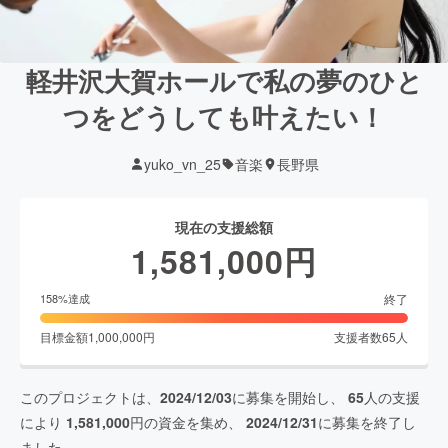
軽井沢大賀ホールで私の夢のひと
つをどうしても叶えたい！
yuko_vn_25
音楽
長野県
現在の支援総額
1,581,000
円
終了
158
%達成
目標金額
1,000,000
円
支援者数
65
人
このプロジェクトは、
2024/12/03
に募集を開始し、
65
人の支援
により
1,581,000
円の資金を集め、
2024/12/31
に募集を終了し
ました