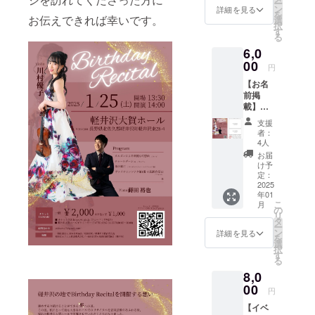
イタルを開
ー
ン
詳細を見る
を
催し、好評
お伝えできれば幸いです。
選
択
す
を博す。
る
これまで
6,0
に、ヴァイ
00
円
オリンを荒
【お名
川芳子、藤
前掲
載】
ノ井愛、加
2025年
支援
藤瑞木の各
1月25日
者：
(土)Birt
氏に師事。
4人
hday
お届
シャンドー
Recital
け予
ア・ガル
で配布
定：
するプ
2025
ゴッツィ、
年01
ログラ
ヤーノ
こ
月
ムに、
の
リ
シュ・シェ
支援者
タ
ー
様のお
ン
ルメツィ、
詳細を見る
を
名前
選
クシシュト
択
（ニッ
す
る
クネー
フ・シミェ
8,0
ム）を
タナ、ジェ
掲載し
00
円
ラール・
ます。
【イベ
・支援
プーレ各氏