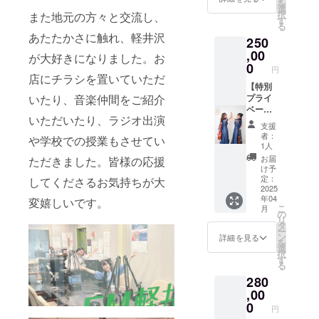
を
わせさ
てヴァ
選
択
また地元の方々と交流し、
せてい
イオリ
す
る
ただき
ンを演
あたたかさに触れ、軽井沢
250
ます ※
奏させ
楽譜の
ていた
,00
が大好きになりました。お
ご用意
だきま
0
円
をお願
す。 リ
店にチラシを置いていただ
いいた
クエス
【特別
いたり、音楽仲間をご紹介
します
トの曲
プライ
※会場
目があ
ベート
いただいたり、ラジオ出演
費・交
れば、
演奏会
支援
通費・
可能な
（姉妹
者：
や学校での授業もさせてい
宿泊費
限りお
DUO）
1人
別途
応えさ
】 あな
お届
ただきました。皆様の応援
（出発
せてい
たのた
け予
地は名
ただき
めだけ
定：
してくださるお気持ちが大
古屋で
ます。
に、川
2025
年04
す） ※
演奏日
村なつ
変嬉しいです。
こ
月
本番は
時：
み
の
リ
お客様
2025年
（チェ
タ
ー
を呼ん
４月以
ロ）と
ン
詳細を見る
を
でいた
降日時
共に心
選
択
だいて
調整に
を込め
す
る
も、無
て 演奏
て演奏
280
観客で
時間：1
させて
も構い
時間程
いただ
,00
ません
度 ※会
きま
0
円
（撮影
場費・
す。 リ