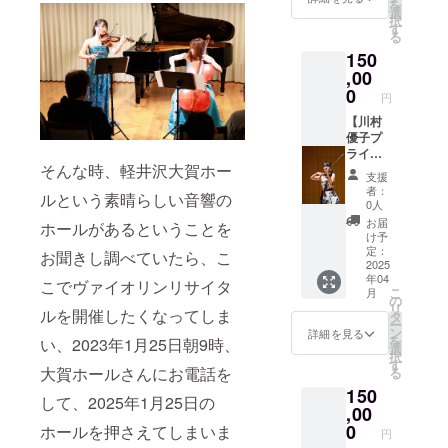
を
お楽し
リジナ
選
ご記入
択
み
ルアク
す
くださ
る
BOX（
リル
い。
150
オリジ
キーホ
ナルア
ル
,00
クリル
ダー、
0
円
キーホ
オリジ
ル
ナル缶
【川村
ダー、
バッチ
優子プ
オリジ
＋心か
ライ
そんな時、軽井沢大賀ホー
ナル缶
らのお
ベート
支援
バッ
礼の直
演奏
者：
ルという素晴らしい音響の
チ、直
筆お手
会】 あ
0人
筆メッ
紙を提
なたの
お届
ホールがあるということを
セージ
供させ
ためだ
け予
カー
ていた
けに、
定：
お聞きし調べていたら、こ
ド）も
だきま
心を込
2025
年04
当日ご
す。
めて
こでヴァイオリンリサイタ
こ
月
用意い
ヴァイ
の
リ
ルを開催したくなってしま
たしま
オリン
タ
ー
す。 商
を演奏
ン
詳細を見る
を
い、2023年1月25日朝9時、
品サイ
いたし
選
択
ズ ・ア
ます。
す
大賀ホールさんにお電話を
る
クリル
リクエ
150
キーホ
ストの
して、2025年1月25日の
ル
曲目が
,00
ダー：
あれ
0
ホールを押さえてしまいま
円
4〜5cm
ば、可