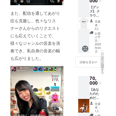
000
クラウ
円
Recital
いただ
ドファ
【グッ
の
く企業
ンディ
ズ】 ク
DVD・
様は、
また、配信を通してあがり
ング終
ラウド
Blu-ray
後日
了後、
ファン
を作成
症も克服し、色々なリス
メール
会場な
支援
ディン
予定で
にて広
ど詳細
者：
ナーさんからのリクエスト
グ限定
す。 そ
告掲載
2人
情報を
オリジ
のエン
内容の
メール
お届
にも応えていくことで、
ナルT
ドロー
データ
け予
にてご
シャツ
ルに、
定：
を頂き
案内し
様々なジャンルの音楽を演
＋優子
2025
支援者
ます。
ます。
年04
の心か
様のお
その
※Birthd
奏でき、私自身の音楽の幅
こ
月
らのお
名前
の
際、こ
ay
リ
礼の直
（ニッ
タ
も広がりました。
ちらの
Recital
ー
筆お手
クネー
ン
掲載サ
詳細を見る
のチ
を
紙を提
ム）を
選
イズに
ケット
択
供させ
掲載し
す
合わせ
は含ま
る
ていた
ます。
たもの
れませ
70,
だきま
また
をお送
んの
す。
000
2025年
りくだ
で、チ
円
5月以降
さい。
ケット
【あな
に、エ
頂いた
をお持
たのた
ンド
データ
ちでな
めだけ
ロール
を確認
い方
のプラ
にお名
のうえ
は、ご
支援
イベー
前入り
不備が
者：
支援の
トミニ
の、
1人
なけれ
ご招待
演奏
Birthda
ばその
お届