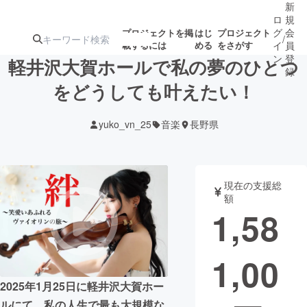
新
ロ
規
グ
会
プロジェクトを掲
はじ
プロジェクト
/
載するには
める
をさがす
イ
員
ン
登
軽井沢大賀ホールで私の夢のひとつ
録
をどうしても叶えたい！
人気のプロ
注目のリ
注目の新着プロ
募集終了が近いプ
もうすぐ公開
yuko_vn_25
音楽
長野県
ジェクト
ターン
ジェクト
ロジェクト
されます
アート・写真
音楽
現在の支援総
額
1,58
テクノロジー・ガジェット
ゲーム・サ
1,00
映像・映画
書籍・雑誌
2025年1月25日に軽井沢大賀ホー
ビジネス・起業
チャレンジ
ルにて、私の人生で最も大規模な