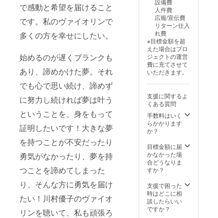
設備費
お客様
時間程
で感動と希望を届けること
人件費
を呼ん
度 ※会
広報/宣伝費
です。私のヴァイオリンで
でいた
場費・
リターン仕入
だいて
交通
れ費
多くの方を幸せにしたい。
も、無
費・宿
※目標金額を超
観客で
泊費別
えた場合はプロ
も構い
途 （出
始めるのが遅くブランクも
ジェクトの運営
ません
発地は
費に充てさせて
（撮影
名古屋
あり、諦めかけた夢。それ
いただきます。
もOKで
です）
す）
でも心で思い続け、諦めず
支援に関するよ
に努力し続ければ夢は叶う
くある質問
ということを、身をもって
手数料はいく
らかかります
証明したいです！大きな夢
か？
を持つことが不安だったり
目標金額に届
かなかった場
勇気がなかったり、夢を持
合どうなりま
つことを諦めてしまった
すか？
り、そんな方に勇気を届け
支援で困った
時はどこに相
たい！川村優子のヴァイオ
談したらいい
ですか？
リンを聴いて、私も頑張ろ