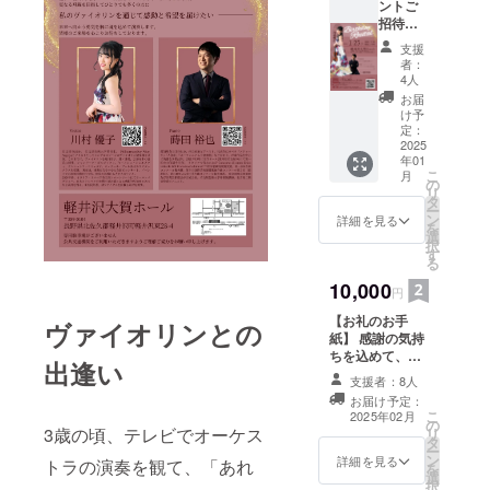
ントご
時、必
のマスター
招待】
ず備考
2025年
クラスを受
欄に希
支援
1月25日
望され
者：
講。
(土)川村
るお名
4人
現在は、東
優子
前をご
お届
Birthda
記入く
海地方を中
け予
y
ださ
定：
心に全国で
Recital
2025
い。 ・
年01
コンサー
にご招
お名前
こ
月
待しま
のご確
の
ト、イベン
リ
す。 チ
認を
タ
トでの演奏
ー
ケット
メール
ン
詳細を見る
を
の裏面
活動を行う
にてさ
選
択
に直筆
せてい
す
他、後進の
る
ひとこ
ただき
指導にも力
とメッ
10,000
ます。
円
セージ
※当日会
を入れてい
【お礼のお手
を書い
場にお
ヴァイオリンとの
る。
紙】 感謝の気持
たご招
越しい
ちを込めて、直
待券
ただけ
出逢い
筆でお礼のお手
を、当
ない
支援者：8人
紙を書きます。
日受付
方、プ
お届け予定：
にてお
ログラ
こ
2025年02月
の
渡しい
ム郵送
3歳の頃、テレビでオーケス
リ
タ
たしま
希望の
ー
ン
す。 支
詳細を見る
方は、
トラの演奏を観て、「あれ
を
選
援時、
プログ
択