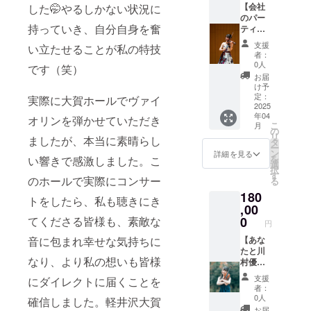
・缶
能な限
【会社
した🤭やるしかない状況に
バッ
りお応
のパー
持っていき、自分自身を奮
チ：
えさせ
ティー
32mm
ていた
などで
支援
い立たせることが私の特技
また当
だきま
演奏い
者：
日、
す。 演
たしま
0人
です（笑）
ツー
奏日
す】 会
お届
ショッ
時：
社の祝
け予
トもお
2025年
賀会、
定：
実際に大賀ホールでヴァイ
撮りい
４月以
パー
2025
年04
ただけ
降日時
ティー
オリンを弾かせていただき
こ
月
ます。
調整に
などを
の
リ
ましたが、本当に素晴らし
演奏日
て 演奏
華やか
タ
ー
時：
時間：1
に盛り
ン
詳細を見る
を
い響きで感激しました。こ
2025年
時間程
上げま
選
択
４月以
度 ※会
す。 リ
す
のホールで実際にコンサー
る
降のコ
場費・
クエス
180
ンサー
交通
トの曲
トをしたら、私も聴きにき
トまた
費・宿
目があ
,00
はライ
泊費別
れば、
てくださる皆様も、素敵な
0
円
ブの前
途
可能な
音に包まれ幸せな気持ちに
後
（出発
限りお
【あな
（10〜
地は名
応えさ
たと川
なり、より私の想いも皆様
15分程
古屋で
せてい
村優子
度） ・
す） ※
ただき
のコラ
支援
にダイレクトに届くことを
クラウ
演奏会
ます。
ボ企
者：
ドファ
はお友
演奏日
画】 音
0人
確信しました。軽井沢大賀
ンディ
達と一
時：
楽をさ
お届