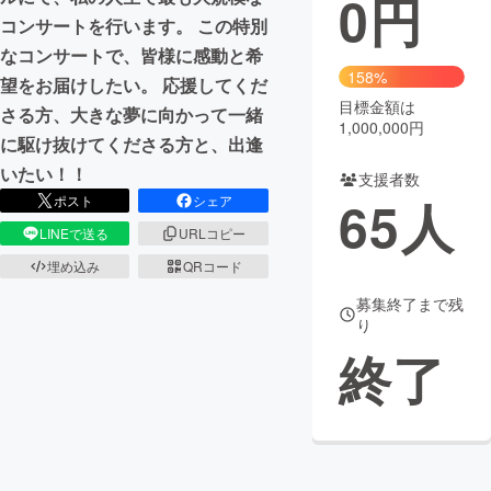
0
円
コンサートを行います。 この特別
まちづくり・地域活性化
なコンサートで、皆様に感動と希
158%
望をお届けしたい。 応援してくだ
目標金額は
CAMPFIRE for Social Good
CAMPFIRE Creation
さる方、大きな夢に向かって一緒
1,000,000円
CAMPFIREふるさと納税
machi-ya
コミュニティ
に駆け抜けてくださる方と、出逢
いたい！！
支援者数
65
人
ポスト
シェア
LINEで送る
URLコピー
埋め込み
QRコード
募集終了まで残
り
終了