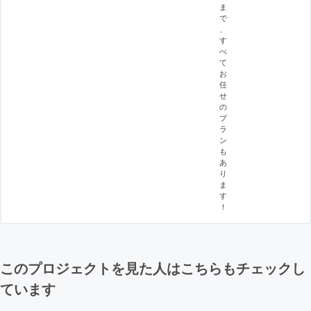
ま
で
、
す
べ
て
お
任
せ
の
プ
ラ
ン
も
あ
り
ま
す
！
このプロジェクトを見た人はこちらもチェックし
ています