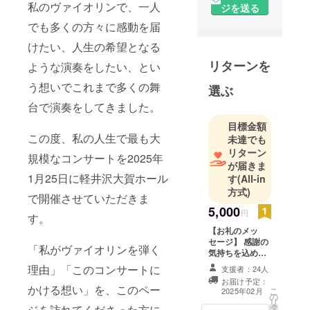
私のヴァイオリンで、一人
ヴァイオリ
ジを送る
ン協奏曲を
でも多くの方々に感動を届
共演。
けたい、人生の希望となる
2024年春、
リターンを
ような演奏をしたい、とい
イタリア・
トロペア市
う想いでこれまで多くの舞
選ぶ
主催ソロコ
台で演奏をしてきました。
ンサートに
目標金額
てヨーロッ
この度、私の人生で最も大
未達でも
パデ
リターン
規模なコンサートを2025年
ビュー。日
が届きま
本とトロペ
1月25日に軽井沢大賀ホール
す
(All-in
ア市を繋ぐ
方式)
で開催させていただきま
架け橋とな
5,000
円
す。
る感動的な
【お礼のメッ
演奏であっ
セージ】 感謝の
「私がヴァイオリンを弾く
たと高評を
気持ちを込め
て、お礼のメー
得る。
理由」「このコンサートに
支援者：24人
ルをお送りしま
また同年
お届け予定：
す。
かける想い」を、このペー
こ
2025年02月
春、初リサ
の
リ
タ
ジを訪れてくださった方に