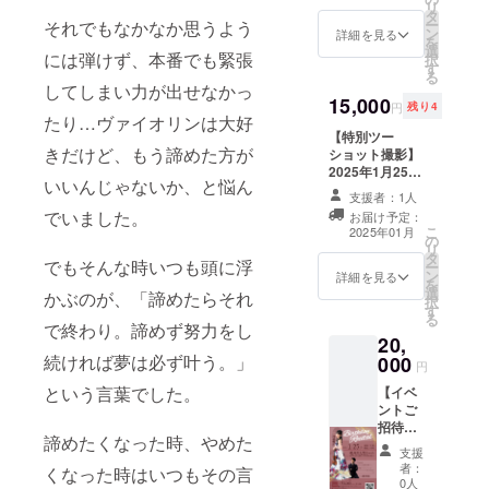
リ
いただ
を込め
タ
場にお
ー
それでもなかなか思うよう
き、熱
て、直
ン
越しい
詳細を見る
を
い想い
筆でお
選
ただけ
には弾けず、本番でも緊張
択
を込め
礼のお
す
ない
る
た1st
手紙を
方、プ
してしまい力が出せなかっ
Recital
15,000
お送り
ログラ
円
残り4
記念
いたし
たり…ヴァイオリンは大好
ム郵送
DVDま
【特別ツー
ます。
希望の
きだけど、もう諦めた方が
たは
ショット撮影】
・日
方は、
Blu-ray
2025年1月25日
程：
プログ
いいんじゃないか、と悩ん
を、サ
(土)川村優子
2025年
ラムを
支援者：1人
イン入
Birthday
1月25日
後日郵
でいました。
お届け予定：
りで提
Recital終演後、
(土) 14
送させ
こ
2025年01月
供いた
の
舞台上であなた
時開演
ていた
リ
しま
タ
と川村優子の
（16時
だきま
でもそんな時いつも頭に浮
ー
す。 ひ
ン
ツーショット撮
終演予
詳細を見る
すの
を
とこと
選
影をさせていた
定） ・
かぶのが、「諦めたらそれ
で、支
択
メッ
す
だきます。 ・撮
場所：
援時、
る
セージ
で終わり。諦めず努力をし
影は、お待ちの
軽井沢
必ず備
20,
入りの
カメラ、スマー
大賀
考欄に
続ければ夢は必ず叶う。」
000
お写真
トフォンなどで
ホール
お名
円
も付き
撮影できます ・
（長野
前、ご
という言葉でした。
【イベ
ます♡
日程：2025年1
県） ・
住所を
ントご
ヴァイ
月25日(土) 16
当日受
ご記入
招待】
オリ
時〜17時頃 ・場
付に
くださ
諦めたくなった時、やめた
Birthda
ン：川
所：軽井沢大賀
て、ス
い。
支援
y
村優子
ホール（長野
タッフ
者：
くなった時はいつもその言
Recital
ピア
0人
県） ・支援者様
にお名