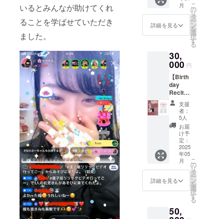
懇親
または
ます。
こ
月
いるとみんなが助けてくれ
ムに、
会）
の
Blu-ray
※当日会
リ
支援者
2025年
タ
を郵送
場にお
ー
ることを学ばせていただき
様のお
1月26日
ン
させて
詳細を見る
越しい
を
名前
(日)11:0
選
いただ
ただけ
ました。
択
（ニッ
0〜
す
きま
ない
る
クネー
13:00（
す。 ・
方、プ
30,
ム）を
ランチ
支援
ログラ
掲載し
000
会） ※
時、必
ム郵送
円
ます。
ランチ
ず備考
希望の
【Birth
・支援
会のご
欄に希
方は、
day
時、必
飲食代
望され
プログ
Recital
ず備考
は別途
るお名
ラムを
の
欄に希
・場
前をご
後日郵
支援
DVD・
望され
所：長
記入く
者：
送させ
Blu-ray
るお名
野県北
5人
ださ
ていた
のエン
前をご
佐久郡
い。 ・
お届
だきま
ドロー
記入く
軽井沢
け予
お名前
すの
ルにお
ださ
定：
町周辺
のご確
で、支
名前掲
2025
い。 ・
・支援
認を
援時、
年05
載】 ＋
お名前
者様の
メール
必ず備
こ
月
DVDま
のご確
の
交通費
にてさ
考欄に
リ
たは
認を
タ
や滞在
せてい
お名
ー
Blu-ray
メール
ン
費は各
詳細を見る
ただき
前、ご
を
付き♡
にてさ
選
自でご
ます。
住所を
択
2025年
せてい
す
負担く
ご記入
る
1月25日
ただき
ださ
くださ
50,
(土)Birt
ます。
い。 ・
い。
hday
・協賛