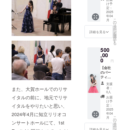
す） ※
調整に
音楽を
け予
演奏会
て リ
されて
定：
はお友
ハーサ
いる
2025
年04
達と一
ル：1時
方！ 妹
こ
月
緒もOK
間程度
の川村
の
リ
です
本番：
なつみ
タ
ー
30分程
（チェ
ン
詳細を見る
を
度 ※ク
ロ）と
選
択
ラウド
共に伺
す
る
ファン
い、あ
500
ディン
なたと
グ終了
ご一緒
,00
後、詳
に演奏
0
円
細をお
させて
打ち合
いただ
【会社
わせさ
きま
のパー
せてい
す。 演
ティー
ただき
奏日
などで
支援
ます ※
時：
カル
者：
また、大賀ホールでのリサ
楽譜の
2025年
テット
0人
ご用意
４月以
で演奏
イタルの前に、地元でリサ
お届
をお願
降日時
いたし
け予
いいた
調整に
ます】
イタルをやりたいと思い、
定：
します
て リ
会社の
2025
年04
2024年4月に知立リリオコ
※会場
ハーサ
祝賀
こ
月
費・交
ル：1時
会、
の
リ
ンサートホールにて、1st
通費・
間程度
パー
タ
ー
宿泊費
本番：
ティー
ン
詳細を見る