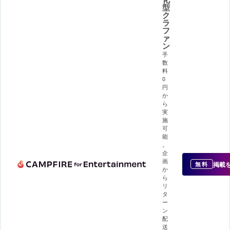
型
ク
ラ
フ
ァ
ン
手
数
料
0
円
か
ら
実
施
可
能
。
企
画
掲載
無料
か
ら
リ
タ
ー
ン
配
送