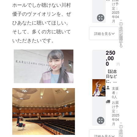
ング終
緒もOK
2025年
れてい
ホールでしか聴けない川村
け予
了後、
です
４月以
る方！
定：
メール
降日時
ご一緒
2025
優子のヴァイオリンを、ぜ
年04
にて詳
調整に
に演奏
こ
月
ひあなたに聴いてほしい。
細をお
て 演奏
させて
の
リ
打ち合
時間：1
いただ
タ
そして、多くの方に聴いて
ー
わせさ
時間程
きま
ン
詳細を見る
を
せてい
度 ※会
す。 演
選
いただきたいです。
択
ただき
場費・
奏日
す
る
ます。
交通
時：
250
費・宿
2025年
泊費別
４月以
,00
途 （出
降日時
0
円
発地は
調整に
名古屋
て リ
【記念
です）
ハーサ
日など
ル：1時
に、特
間程度
別プラ
支援
本番：
イベー
者：
30分程
ト演奏
0人
度 ※ク
会】 あ
お届
ラウド
なたの
け予
ファン
ためだ
定：
ディン
けに、
2025
年04
グ終了
ピアニ
こ
月
後、詳
ストと
の
リ
細をお
共に心
タ
ー
打ち合
を込め
ン
詳細を見る