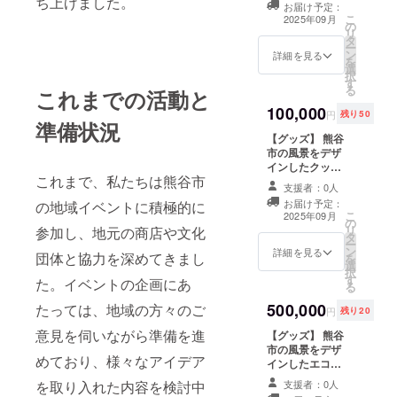
ち上げました。
お届け予定：
ます。 ・サイズ
こ
2025年09月
の
展開：S, M, L,2L
リ
タ
・カラー展開：
ー
ン
赤,水色,ピンク,
詳細を見る
を
選
紺色,白色 ※サイ
択
す
ズや色などに選
る
これまでの活動と
択肢がある場
100,000
合、オプション
円
残り50
準備状況
（プルダウン選
【グッズ】 熊谷
択）をご設定く
市の風景をデザ
ださい。
インしたクッ
これまで、私たちは熊谷市
ションを提供し
支援者：0人
ます。特別デザ
お届け予定：
の地域イベントに積極的に
インです。 ・数
こ
2025年09月
の
量：1点 ・サイ
リ
参加し、地元の商店や文化
タ
ズ：約30×30cm
ー
ン
詳細を見る
団体と協力を深めてきまし
を
選
択
す
た。イベントの企画にあ
る
500,000
たっては、地域の方々のご
円
残り20
意見を伺いながら準備を進
【グッズ】 熊谷
市の風景をデザ
めており、様々なアイデア
インしたエコ
バッグを提供し
を取り入れた内容を検討中
支援者：0人
ます。特別デザ