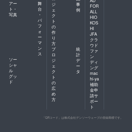
AD
アー
舞
ジ
事
FOR
ト・
台
ェ
例
ALL
写真
・
ク
HIO
パ
ト
KOS
フ
の
HI
ォ
作
JFA
ー
り
クラ
マ
方
ウド
ン
プ
統
ファ
ス
ロ
計
ン
ソー
ジ
デ
ディ
シャ
ェ
ー
ング
ル
ク
タ
mac
グッ
ト
hi-ya
ド
の
補助
広
金申
め
請サ
方
ポー
ト
「QRコード」は株式会社デンソーウェーブの登録商標です。