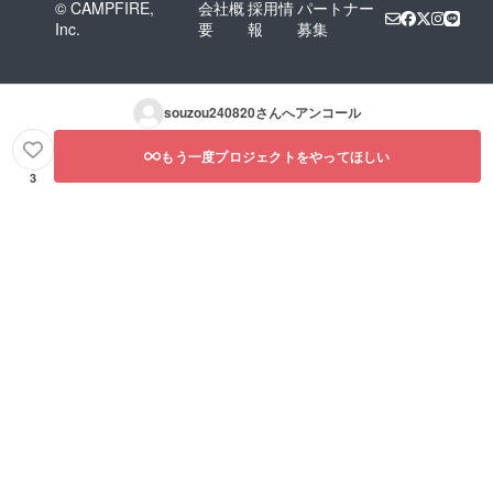
© CAMPFIRE,
会社概
採用情
パートナー
Inc.
要
報
募集
souzou240820
さんへアンコール
もう一度プロジェクトをやってほしい
3