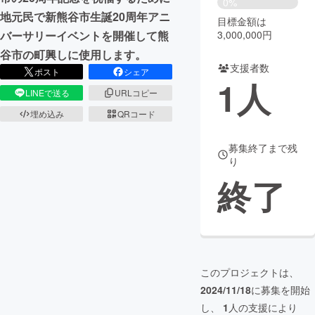
0%
地元民で新熊谷市生誕20周年アニ
目標金額は
まちづくり・地域活性化
3,000,000円
バーサリーイベントを開催して熊
谷市の町興しに使用します。
支援者数
CAMPFIRE for Social Good
CAMPFIRE Creation
ポスト
シェア
1
人
CAMPFIREふるさと納税
machi-ya
コミュニティ
LINEで送る
URLコピー
埋め込み
QRコード
募集終了まで残
り
終了
このプロジェクトは、
2024/11/18
に募集を開始
し、
1
人の支援により