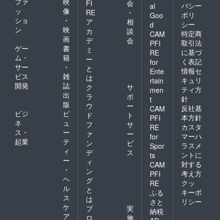
ファ
映
FI
会
バシー
al
ッ
像
RE
・
ポリ
Goo
ショ
・
ア
相
シー
d
ン
映
カ
談
特定商
CAM
画
デ
会
取引法
PFI
ゲー
書
ミ
に基づ
RE
ム・
籍
ー
く表記
for
サー
・
と
情報セ
Ente
ビス
雑
は
キュリ
rtain
開発
誌
ク
サ
ティ方
men
出
ラ
ポ
針
t
版
ウ
ー
反社基
CAM
ビジ
ビ
ド
ト
本方針
PFI
ネ
ュ
フ
サ
カスタ
RE
ス・
ー
ァ
ー
マーハ
for
起業
テ
ン
ビ
ラスメ
Spor
ィ
デ
ス
ントに
ts
ー
ィ
対する
CAM
・
ン
考え方
PFI
ヘ
グ
クッ
RE
ル
と
キーポ
ふる
ス
は
リシー
さと
ケ
プ
実
納税
ア
ロ
施