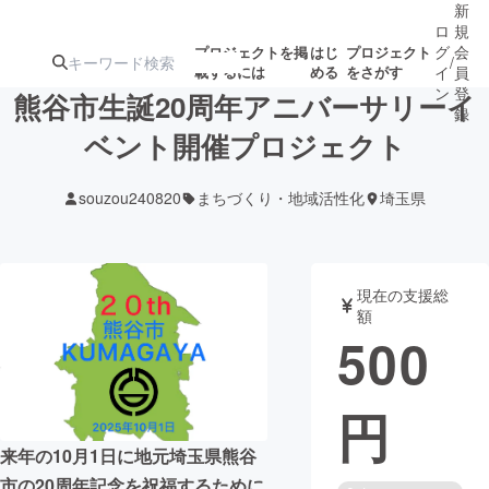
新
ロ
規
グ
会
プロジェクトを掲
はじ
プロジェクト
/
載するには
める
をさがす
イ
員
ン
登
熊谷市生誕20周年アニバーサリーイ
録
ベント開催プロジェクト
人気のプロ
注目のリ
注目の新着プロ
募集終了が近いプ
もうすぐ公開
souzou240820
まちづくり・地域活性化
埼玉県
ジェクト
ターン
ジェクト
ロジェクト
されます
アート・写真
音楽
現在の支援総
額
500
テクノロジー・ガジェット
ゲーム・サ
円
映像・映画
書籍・雑誌
来年の10月1日に地元埼玉県熊谷
ビジネス・起業
チャレンジ
市の20周年記念を祝福するために