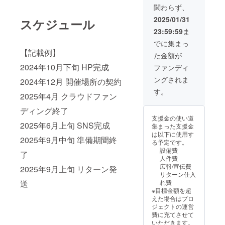
関わらず、
2025/01/31
スケジュール
23:59:59
ま
でに集まっ
【記載例】
た金額が
2024年10月下旬 HP完成
ファンディ
ングされま
2024年12月 開催場所の契約
す。
2025年4月 クラウドファン
ディング終了
支援金の使い道
2025年6月上旬 SNS完成
集まった支援金
は以下に使用す
2025年9月中旬 準備期間終
る予定です。
設備費
了
人件費
広報/宣伝費
2025年9月上旬 リターン発
リターン仕入
送
れ費
※目標金額を超
えた場合はプロ
ジェクトの運営
費に充てさせて
いただきます。