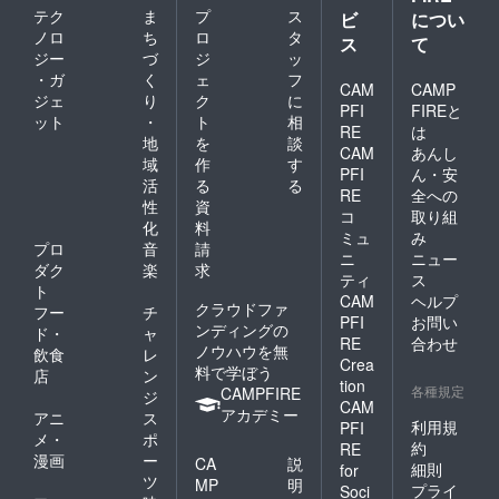
テク
ま
プ
ス
ビ
につい
ノロ
ち
ロ
タ
ス
て
ジー
づ
ジ
ッ
・ガ
く
ェ
フ
CAM
CAMP
ジェ
り
ク
に
PFI
FIREと
ット
・
ト
相
RE
は
地
を
談
CAM
あんし
域
作
す
PFI
ん・安
活
る
る
RE
全への
性
資
コ
取り組
化
料
ミュ
み
プロ
音
請
ニ
ニュー
ダク
楽
求
ティ
ス
ト
CAM
ヘルプ
クラウドファ
フー
チ
PFI
お問い
ンディングの
ド・
ャ
RE
合わせ
ノウハウを無
飲食
レ
Crea
料で学ぼう
店
ン
tion
各種規定
CAMPFIRE
ジ
CAM
アカデミー
アニ
ス
利用規
PFI
メ・
ポ
約
RE
漫画
ー
CA
説
細則
for
ツ
MP
明
プライ
Soci