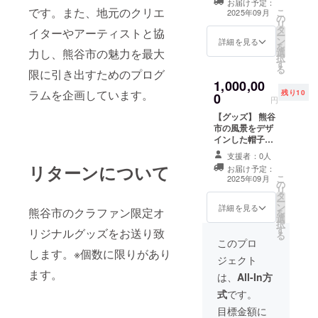
お届け予定：
インです。 ・数
です。また、地元のクリエ
こ
2025年09月
の
量：1点 ・サイ
リ
タ
ズ：約15×20cm
イターやアーティストと協
ー
ン
詳細を見る
を
力し、熊谷市の魅力を最大
選
択
す
る
限に引き出すためのプログ
1,000,00
ラムを企画しています。
残り10
0
円
【グッズ】 熊谷
市の風景をデザ
インした帽子を
提供します。 特
支援者：0人
別デザインで
リターンについて
お届け予定：
す。 ・数量：1
こ
2025年09月
の
点 ・サイズ：フ
リ
タ
リーサイズ
ー
ン
詳細を見る
熊谷市のクラファン限定オ
を
選
択
す
リジナルグッズをお送り致
る
このプロ
します。※個数に限りがあり
ジェクト
ます。
は、
All-In方
式
です。
目標金額に