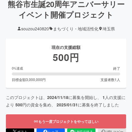
熊谷市生誕20周年アニバーサリー
イベント開催プロジェクト
souzou240820
まちづくり・地域活性化
埼玉県
現在の支援総額
500
円
終了
0
%達成
目標金額
3,000,000
円
支援者数
1
人
このプロジェクトは、
2024/11/18
に募集を開始し、
1
人の支援に
より
500
円の資金を集め、
2025/01/31
に募集を終了しました
もう一度プロジェクトをやってほしい
ポスト
シェア
LINEで送る
URLコピー