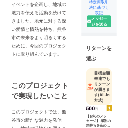
特定商取引
イベントを企画し、地域の
法に基づく
魅力を伝える活動を続けて
表記
メッセー
きました。地元に対する深
ジを送る
い愛情と情熱を持ち、熊谷
市の未来をより明るくする
ために、今回のプロジェク
リターンを
トに取り組んでいます。
選ぶ
目標金額
未達でも
このプロジェクト
リターン
が届きま
で実現したいこと
す
(All-in
方式)
500
円
このプロジェクトでは、熊
【お礼のメッ
谷市の新たな魅力を発信
セージ】 感謝の
気持ちを込め