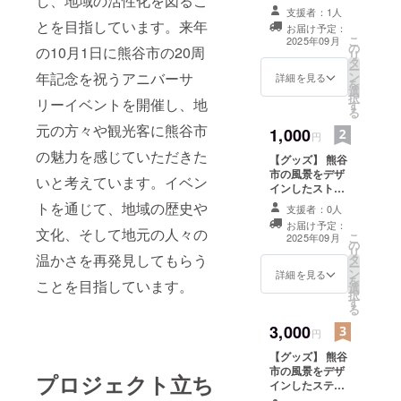
し、地域の活性化を図るこ
て、お礼のメッ
支援者：1人
セージをお送り
とを目指しています。来年
お届け予定：
します。
こ
2025年09月
の
の10月1日に熊谷市の20周
リ
タ
ー
年記念を祝うアニバーサ
ン
詳細を見る
を
選
択
リーイベントを開催し、地
す
る
元の方々や観光客に熊谷市
1,000
円
の魅力を感じていただきた
【グッズ】 熊谷
市の風景をデザ
いと考えています。イベン
インしたスト
ラップを提供し
トを通じて、地域の歴史や
支援者：0人
ます。特別デザ
お届け予定：
インです。 ・数
文化、そして地元の人々の
こ
2025年09月
の
量：1点 ・サイ
リ
温かさを再発見してもらう
タ
ズ：約3×5cm
ー
ン
詳細を見る
を
ことを目指しています。
選
択
す
る
3,000
円
【グッズ】 熊谷
市の風景をデザ
プロジェクト立ち
インしたステッ
カーを提供しま