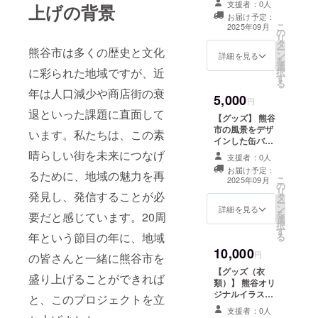
支援者：0人
上げの背景
す。特別デザイ
お届け予定：
ンです。 ・数
こ
2025年09月
の
量：1点 ・サイ
リ
タ
ズ：約3×3cm
ー
熊谷市は多くの歴史と文化
ン
詳細を見る
を
選
に彩られた地域ですが、近
択
す
る
年は人口減少や商店街の衰
5,000
円
退といった課題に直面して
【グッズ】 熊谷
市の風景をデザ
います。私たちは、この素
インした缶バッ
ジを提供しま
晴らしい街を未来につなげ
支援者：0人
す。特別デザイ
お届け予定：
るために、地域の魅力を再
ンです。 ・数
こ
2025年09月
の
量：1点 ・サイ
リ
発見し、発信することが必
タ
ズ：約4×4cm
ー
ン
詳細を見る
を
要だと感じています。20周
選
択
す
年という節目の年に、地域
る
10,000
円
の皆さんと一緒に熊谷市を
【グッズ（衣
盛り上げることができれば
類）】 熊谷オリ
ジナルイラスト
と、このプロジェクトを立
をデザインしたT
支援者：0人
シャツを提供し