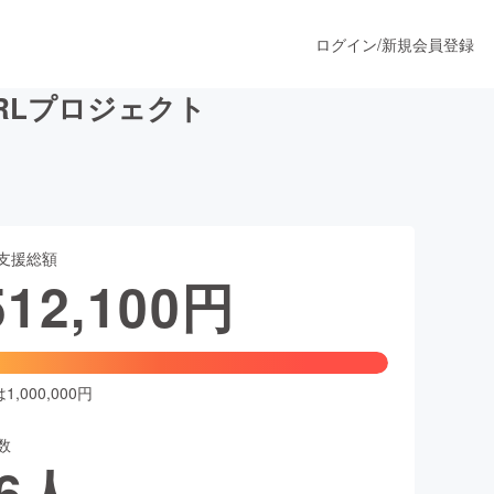
ログイン
/
新規会員登録
RL︎プロジェクト
うすぐ公開されます
支援総額
プロダクト
512,100
円
ファッション
スポーツ
,000,000円
数
ア
ソーシャルグッド
6
人