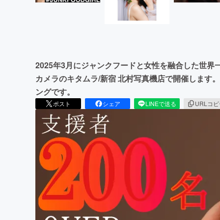
2025年3月にジャンクフードと女性を融合した世界一ジ
カメラのキタムラ/新宿 北村写真機店で開催します
ングです。
ポスト
シェア
LINEで送る
URLコ