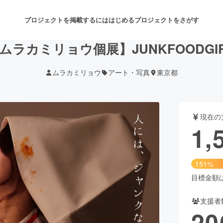
プロジェクトを掲載するには
はじめる
プロジェクトをさがす
ラカミリョウ個展】JUNKFOODGI
ムラカミリョウ
アート・写真
東京都
注目のリターン
注目の新着プロジェクト
募集終了が近いプロジェクト
も
現在の
音楽
舞台・パフォーマンス
1,
ゲーム・サービス開発
フード・飲食店
151%
書籍・雑誌出版
アニメ・漫画
目標金額は1
支援者
チャレンジ
ビューティー・ヘルスケ
20