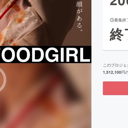
募集終
CAMPFIRE for Social Good
CAMPFIRE Creation
終
CAMPFIREふるさと納税
machi-ya
コミュニティ
このプロジェ
1,512,100
円