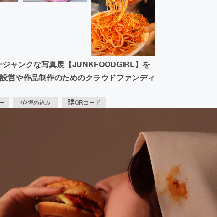
ャンクな写真展【JUNKFOODGIRL︎】を
。設営や作品制作のためのクラウドファンディ
ピー
埋め込み
QRコード