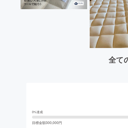
全て
0
%達成
目標金額
300,000
円