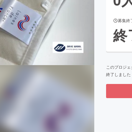
募集終
CAMPFIRE for Social Good
CAMPFIRE Creation
終
CAMPFIREふるさと納税
machi-ya
コミュニティ
このプロジェ
終了しました