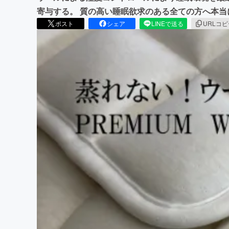
寄与する。 質の高い睡眠欲求のある全ての方へ本
ポスト
シェア
LINEで送る
URLコ