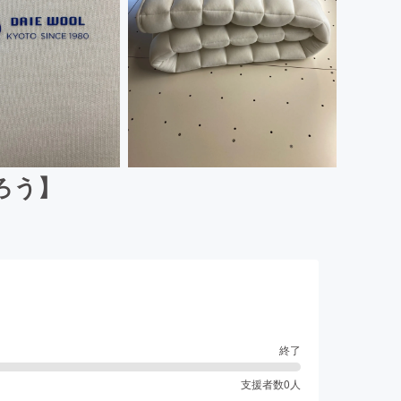
ろう】
終了
支援者数
0
人