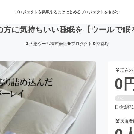
プロジェクトを掲載するには
はじめる
プロジェクトをさがす
の方に気持ちいい睡眠を【ウールで眠
大恵ウール株式会社
プロダクト
京都府
注目のリターン
注目の新着プロジェクト
募集終了が近いプロジェクト
も
現在の
音楽
舞台・パフォーマンス
0
ゲーム・サービス開発
フード・飲食店
0%
書籍・雑誌出版
アニメ・漫画
目標金額は3
支援者
チャレンジ
ビューティー・ヘルスケ
0