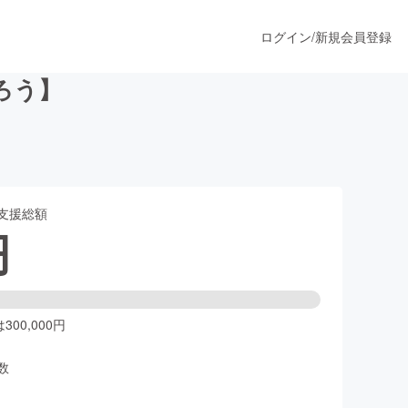
ログイン
/
新規会員登録
ろう】
うすぐ公開されます
支援総額
プロダクト
円
ファッション
スポーツ
00,000円
数
ア
ソーシャルグッド
人