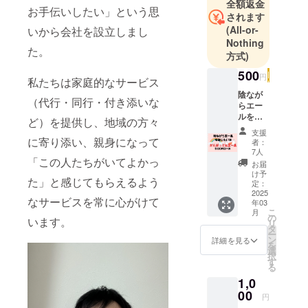
全額返金
お手伝いしたい」という思
して、個々
されます
(All-or-
いから会社を設立しまし
のスキル
Nothing
アップを目
た。
方式)
指していま
500
す。ご利用
円
私たちは家庭的なサービス
者様、ご家
陰なが
（代行・同行・付き添いな
族様に安
らエー
ルを送
ど）を提供し、地域の方々
心・信頼・
りたい
支援
質の良い
500円
に寄り添い、親身になって
者：
コース
サービスを
7人
「この人たちがいてよかっ
【お礼
お届
提供させて
のメッ
け予
た」と感じてもらえるよう
いただく事
セー
定：
ジ】 私
2025
をモットー
なサービスを常に心がけて
年03
たちの
に、頑張っ
こ
月
プロ
の
います。
リ
ています。
ジェク
タ
ー
トを応
ン
詳細を見る
【個々の経
を
援して
選
択
歴】
くれる
す
る
方にお
○高齢者福祉
1,0
礼の
施設経験 10
メッ
00
円
年以上
セージ