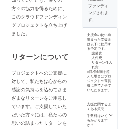
しま
支援者
ファンディ
方々の協力を得るために、
す。
様の交
ングされま
通費や
このクラウドファンディン
滞在費
す。
は各自
グプロジェクトを立ち上げ
でご負
担くだ
ました。
支援金の使い道
さい。
集まった支援金
支援者
は以下に使用す
様との
る予定です。
連絡方
設備費
リターンについて
法：詳
人件費
細は
リターン仕入
メール
れ費
で連絡
※目標金額を超
プロジェクトへのご支援に
しま
えた場合はプロ
す。
対して、私たちは心からの
ジェクトの運営
費に充てさせて
感謝の気持ちを込めてさま
いただきます。
ざまなリターンをご用意し
支援に関するよ
ています。ご支援していた
くある質問
だいた方々には、私たちの
手数料はいく
らかかります
思いの詰まったリターンを
か？