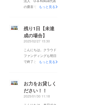
法人 U-a-Kokua代表
の齋喜です。本日でこ
もっと見る
のプロジェクトは終了
となります。私たちは
初めてクラウドファン
残り1日【未達
ディングに挑戦しまし
成の場合】
た。開始当初は支援し
2025/02/27 15:30
てくれる方や拡散して
くれる方が集まるのか
こんにちは。クラウド
不安がいっぱいでし
ファンディングも明日
た。ですが今回挑戦し
で終了となります。現
もっと見る
て支援してくださった
在、目標金額には達す
方は約20名、拡散して
ることは厳しい状況で
くれた方は数えきれな
す。ですが、私たちの
お力をお貸しく
いくらいいます。こう
ことを支援や拡散して
して私たちの活動を応
ださい！！
くださったサポーター
援してくださるサポー
2025/01/30 11:18
の方はたくさんいる事
タの方達に感謝しかあ
を実感しました！本当
こんにちは。本日でク