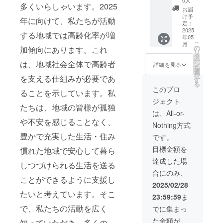
0人
多くいらしゃいます。2025
に表記
連絡さ
す。 ※
き）】
お届
されま
せてい
持ち帰
来てい
け予
年に向けて、私たちが活動
す 。商
ただき
りたい
ただけ
定：
品開封
ます。
方は要
る方の
2025
する地域では高齢化率が増
年05
前には
相談 場
み 真心
こ
月
必ずお
所：坂
込めた
の
加傾向にあります。これ
リ
届けの
戸市近
手づく
タ
ー
リター
郊を予
りおも
は、地域社会全体で高齢者
ン
詳細を見る
を
ンに貼
定 支援
てなし
選
択
を支える仕組みが必要であ
付され
者様の
ランチ
す
る
たラベ
交通費
をしな
このプロ
ることを示しています。私
ルや注
や滞在
がら、
ジェクト
意書き
費：支
楽しい
たちは、地域の皆様が孤独
をご確
援者様
お話な
は、All-or-
認くだ
の交通
ど。
や不安を感じることなく、
Nothing方式
さい。
費や滞
2025年
在費は
５月頃
豊かで充実した生活・住み
です。
各自で
の開催
目標金額を
慣れた地域で安心して暮ら
ご負担
予定、
くださ
場所は
達成した場
しつづけられる生活を送る
い。 支
埼玉県
合にのみ、
援者様
坂戸市
ことができるように支援し
との連
近郊を
2025/02/28
絡方
予定 支
たいと考えています。そこ
23:59:59
ま
法：詳
援者様
細は
の交通
で、私たちの活動を広く
でに集まっ
メール
費や滞
た金額が
知っていただき、多くの
で連絡
在費：