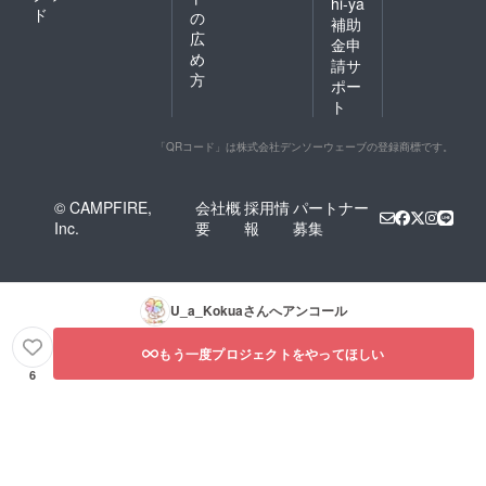
hi-ya
ド
の
補助
広
金申
め
請サ
方
ポー
ト
「QRコード」は株式会社デンソーウェーブの登録商標です。
© CAMPFIRE,
会社概
採用情
パートナー
Inc.
要
報
募集
U_a_Kokua
さんへアンコール
もう一度プロジェクトをやってほしい
6