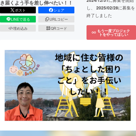
2024/12/31
に募集を開始
き届くよう手を差し伸べたい！！
し、
2025/02/28
に募集を
ポスト
シェア
終了しました
LINEで送る
URLコピー
埋め込み
QRコード
もう一度プロジェク
トをやってほしい