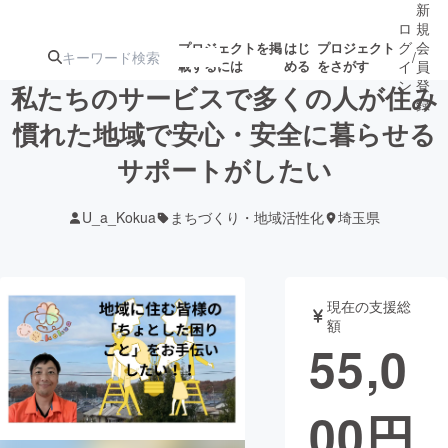
新
ロ
規
グ
会
プロジェクトを掲
はじ
プロジェクト
/
載するには
める
をさがす
イ
員
ン
登
私たちのサービスで多くの人が住み
録
慣れた地域で安心・安全に暮らせる
サポートがしたい
人気のプロ
注目のリ
注目の新着プロ
募集終了が近いプ
もうすぐ公開
ジェクト
ターン
ジェクト
ロジェクト
されます
U_a_Kokua
まちづくり・地域活性化
埼玉県
アート・写真
音楽
現在の支援総
テクノロジー・ガジェット
ゲーム・サ
額
55,0
映像・映画
書籍・雑誌
00
円
ビジネス・起業
チャレンジ