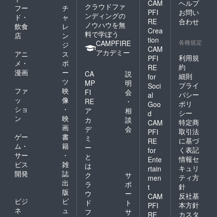
CAM
ヘルプ
クラウドファ
フー
チ
PFI
お問い
ンディングの
ド・
ャ
RE
合わせ
ノウハウを無
飲食
レ
Crea
料で学ぼう
店
ン
tion
各種規定
CAMPFIRE
ジ
CAM
アカデミー
アニ
ス
利用規
PFI
メ・
ポ
約
RE
漫画
ー
CA
説
細則
for
ツ
MP
明
プライ
Soci
ファ
映
FI
会
バシー
al
ッ
像
RE
・
ポリ
Goo
ショ
・
ア
相
シー
d
ン
映
カ
談
特定商
CAM
画
デ
会
取引法
PFI
ゲー
書
ミ
に基づ
RE
ム・
籍
ー
く表記
for
サー
・
と
情報セ
Ente
ビス
雑
は
キュリ
rtain
開発
誌
ク
サ
ティ方
men
出
ラ
ポ
針
t
版
ウ
ー
反社基
CAM
ビジ
ビ
ド
ト
本方針
PFI
ネ
ュ
フ
サ
カスタ
RE