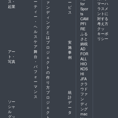
ス・
ー
ァ
ー
マーハ
for
起業
テ
ン
ビ
ラスメ
Spor
ィ
デ
ス
ントに
ts
ー
ィ
対する
CAM
・
ン
考え方
PFI
ヘ
グ
クッ
RE
ル
と
キーポ
ふる
ス
は
リシー
さと
ケ
プ
実
納税
ア
ロ
施
AD
アー
舞
ジ
事
FOR
ト・
台
ェ
例
ALL
写真
・
ク
HIO
パ
ト
KOS
フ
の
HI
ォ
作
JFA
ー
り
クラ
マ
方
ウド
ン
プ
統
ファ
ス
ロ
計
ン
ソー
ジ
デ
ディ
シャ
ェ
ー
ング
ル
ク
タ
mac
グッ
ト