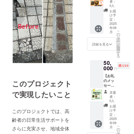
量：１
たラベ
者：
個】 感
個
ルや注
0人
謝の気
原材料
意書き
お届
持ちを
及び添
をご確
け予
込め
加物等
定：
認くだ
て、お
2025
の食品
さい。
年09
礼の
表示は
こ
月
メッ
お届け
の
リ
セージ
商品の
タ
ー
と米粉
ラベル
ン
詳細を見る
を
カヌレ
に表記
選
択
４個
されま
す
る
（冷
す。 商
50,
凍）＋
品開封
残り20
焼き菓
000
前には
円
子３個
必ずお
【お礼
をお送
届けの
のメッ
このプロジェクト
りしま
リター
セージ
す。
ンに貼
＋お菓
【お菓
付され
で実現したいこと
支援
子１０
子】 名
たラベ
者：
個】 感
称：米
ルや注
0人
謝の気
粉カヌ
意書き
お届
持ちを
レ 内容
このプロジェクトでは、高
をご確
け予
込め
量：１
定：
認くだ
て、お
2025
齢者の日常生活サポートを
個
さい。
年09
礼の
原材料
こ
月
さらに充実させ、地域全体
メッ
及び添
の
リ
セージ
加物等