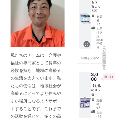
もう
を送り
○児童福祉施
ちょっ
ます。
設経験 6年
と応援
このリ
したい
以上
ターン
支援
1000円
は1,000
者：
○地域でのお
コース
円のリ
1人
助け業務 2
【お礼
ターン
お届
のメッ
と同じ
年以上
け予
セー
内容に
定：
○保育園補助
ジ】 感
2025
なりま
年03
経験あり
謝の気
す。
こ
月
持ちを
の
○就学時前の
リ
込め
タ
私たちのチームは、介護や
ー
幼児への勉
て、お
ン
詳細を見る
を
礼の
強支援経験
選
福祉の専門家として長年の
択
メッ
す
あり
る
セージ
経験を持ち、地域の高齢者
3,0
をお送
の生活を支えています。私
残り15
りしま
00
円
す。 こ
たちの使命は、地域社会が
【お礼
のリ
のメッ
ターン
高齢者にとってより住みや
セージ
は500円
＋エコ
のリ
すい場所になるようサポー
支援
バッ
ターン
者：
ク】 感
と同じ
トすることです。これまで
6人
謝の気
内容に
お届
持ちを
の活動を通じて、多くの高
なりま
け予