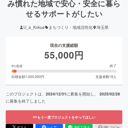
み慣れた地域で安心・安全に暮ら
せるサポートがしたい
U_a_Kokua
まちづくり・地域活性化
埼玉県
現在の支援総額
55,000
円
終了
5
%達成
目標金額
1,000,000
円
支援者数
19
人
このプロジェクトは、
2024/12/31
に募集を開始し、
2025/02/28
に募集を終了しました
もう一度プロジェクトをやってほしい
ポスト
シェア
LINEで送る
URLコピー