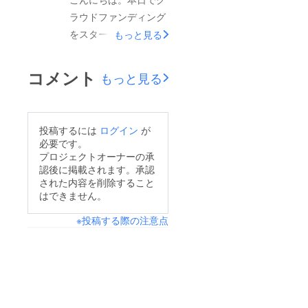
りません。本当にあり
に感謝しています。ど
ラウドファンディング
がとうございます。そ
うか最後まで皆様のお
をスタートしてから
もっと見る
して何より目標金額に
力をお貸しください。
１ヶ月が経ちました。
たっっすることができ
拡散やご支援よろしく
支援していただいてい
ず、サポーターの方達
コメント
もっと見る
お願いします。【目標
る皆さま本当にありが
に申し訳ない気持ちで
金額に達しない場合】
とうございます。初め
いっぱいです。ご支援
ご支援してくださった
てクラウッドファン
していただいた方には
投稿するには
ログイン
が
方に返金されます。
ディングに挑戦し、正
申し訳ありませんが返
必要です。
直「支援してくれる人
プロジェクトオーナーの承
金されますので、ご了
認後に掲載されます。承認
はいるのだろうか。」
承ください。私たちは
された内容を削除すること
と思っていましたが、
多くの方達のサポー
はできません。
15名の方達が私たちの
ターがいることを実感
※投稿する際の注意点
プロジェクトを応援
できたこと本当に嬉し
し、ご支援していただ
いです。クラウドファ
けていることに驚いて
ンディングは終了とな
おります。ですが、私
りますが、私たちの活
たちはまだまだ皆様の
動は進み続けていきま