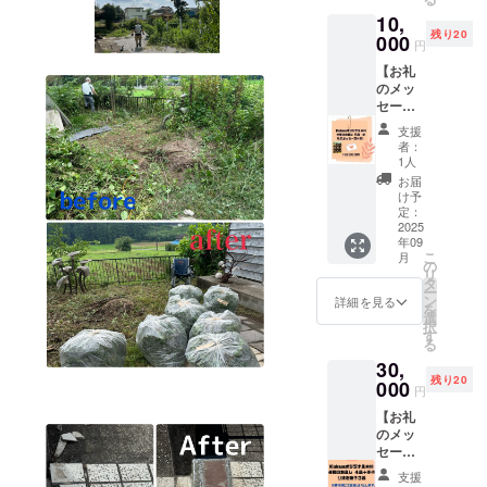
（冷
10,
凍）を
残り20
お送り
000
円
しま
【お礼
す。 名
のメッ
称：米
セージ
粉カヌ
＋お菓
レ 内容
支援
子５
量：１
者：
個】 感
個
1人
謝の気
原材料
お届
持ちを
及び添
け予
込め
加物等
定：
て、お
2025
の食品
年09
礼の
表示は
こ
月
メッ
お届け
の
リ
セージ
商品の
タ
ー
と米粉
ラベル
ン
詳細を見る
を
カヌレ
に表記
選
択
５個
されま
す
る
（冷
す。 商
30,
凍）を
品開封
残り20
お送り
000
前には
円
しま
必ずお
【お礼
す。 名
届けの
のメッ
称：米
リター
セージ
粉カヌ
ンに貼
＋お菓
レ 内容
付され
支援
子７