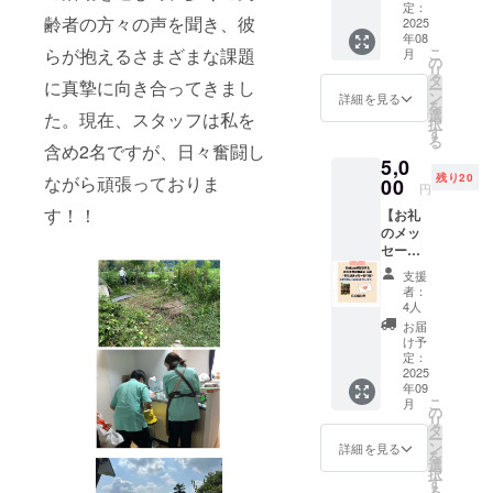
込め
す。
定：
齢者の方々の声を聞き、彼
て、お
2025
年08
礼の
らが抱えるさまざまな課題
こ
月
メッ
の
リ
セージ
タ
に真摯に向き合ってきまし
ー
とオリ
ン
詳細を見る
を
ジナル
選
た。現在、スタッフは私を
択
ロゴ入
す
る
りエコ
含め2名ですが、日々奮闘し
5,0
バック
残り20
ながら頑張っておりま
をお送
00
円
りしま
す！！
【お礼
す。 エ
のメッ
コバッ
セージ
グのサ
＋お菓
イズ
支援
子３
は、
者：
個】 感
355mm
4人
謝の気
×320m
お届
持ちを
m 縦型
け予
込め
のエコ
定：
て、お
2025
バック
年09
礼の
でA4
こ
月
メッ
ファイ
の
リ
セージ
ルが入
タ
ー
と米粉
る大き
ン
詳細を見る
を
カヌレ
さで
選
択
５個
す。
す
る