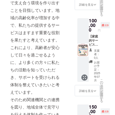
タ
で支え合う環境を作り出す
ー
と米粉
の食品
ン
詳細を見る
を
カヌレ
表示は
選
ことを目指しています。地
択
５個
お届け
す
る
（冷
商品の
域の高齢化率が増加する中
100
凍）＋
ラベル
焼き菓
,00
で、私たちの提供するサー
に表記
残り3
子５個
されま
0
円
ビスはますます重要な役割
をお送
す。 商
りしま
【家庭
品開封
を果たすと考えています。
す。
的サー
前には
【お菓
ビス提
必ずお
これにより、高齢者が安心
子】 名
供お試
届けの
支援
称：米
しチ
リター
して日々を過ごせるよう
者：
粉カヌ
ケット
ンに貼
0人
レ 内容
（5時
付され
に、より多くの方々に私た
お届
量：１
間）】
たラベ
け予
ちの活動を知っていただ
個
5時間で
ルや注
定：
原材料
できる
2025
意書き
き、サポートを受けられる
年07
及び添
範囲に
をご確
こ
月
加物等
なりま
認くだ
の
体制を整えていきたいと考
リ
の食品
すが、
さい。
タ
ー
表示は
草むし
名称：
ン
詳細を見る
えています。
を
お届け
りまた
クッ
選
択
商品の
は家庭
キー 内
す
そのため関連機関との連携
る
ラベル
的掃除
容量：
150
に表記
感謝の
を図り、地域全体で見守り
５個入
されま
気持ち
,00
り（1
残り5
を行える体制を作っていき
す。 商
を込め
袋）×３