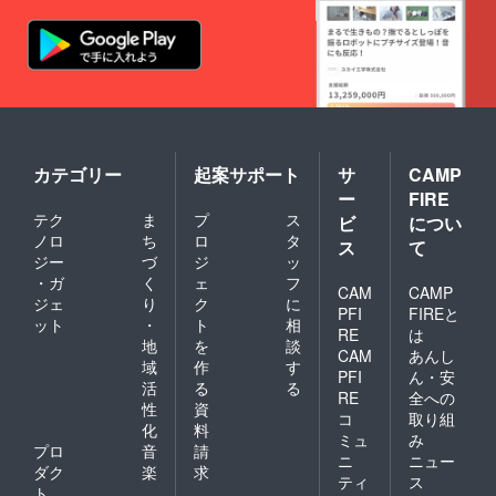
カテゴリー
起案サポート
サ
CAMP
ー
FIRE
テク
ま
プ
ス
ビ
につい
ノロ
ち
ロ
タ
ス
て
ジー
づ
ジ
ッ
・ガ
く
ェ
フ
CAM
CAMP
ジェ
り
ク
に
PFI
FIREと
ット
・
ト
相
RE
は
地
を
談
CAM
あんし
域
作
す
PFI
ん・安
活
る
る
RE
全への
性
資
コ
取り組
化
料
ミュ
み
プロ
音
請
ニ
ニュー
ダク
楽
求
ティ
ス
ト