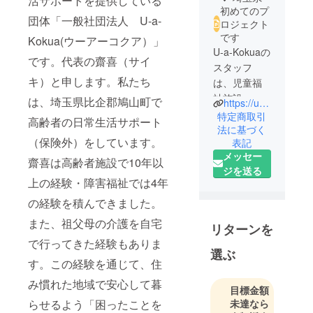
活サポートを提供している
初めてのプ
団体「一般社団法人 U-a-
ロジェクト
です
Kokua(ウーアーコクア）」
U-a-Kokuaの
です。代表の齋喜（サイ
スタッフ
キ）と申します。私たち
は、児童福
祉施設・高
は、埼玉県比企郡鳩山町で
https://uuakokua591.my.canva.site/
齢者福祉施
特定商取引
高齢者の日常生活サポート
設での就労
法に基づく
（保険外）をしています。
表記
過程の中
メッセー
で、多くの
齋喜は高齢者施設で10年以
ジを送る
経験やスキ
上の経験・障害福祉では4年
ルを学んで
の経験を積んできました。
きました。
日々技術や
また、祖父母の介護を自宅
リターンを
知識は変化
で行ってきた経験もありま
していくた
選ぶ
す。この経験を通じて、住
め、自ら学
習したり新
み慣れた地域で安心して暮
目標金額
たに必要な
らせるよう「困ったことを
未達なら
資格を取得