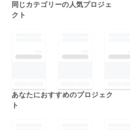
お力を借りなくては行
同じカテゴリーの人気プロジェ
す。活動している地域
けないのが現状です。
の方々が住み慣れた地
クト
皆様のお力を借りなが
域で安心して暮らせる
ら私たちは成長してい
よう私たちがお手伝い
けると思っています。
できたらと思っていま
ぜひ皆様のお力をお貸
すのでサポーターの皆
しください。よろしく
さまには引き続き応援
お願いします。
していただけると幸い
です。本当にほんとう
にありがとうございま
した。
あなたにおすすめのプロジェク
ト