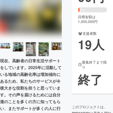
まちづくり・地域活性化
5%
目標金額は
1,000,000円
CAMPFIRE for Social Good
CAMPFIRE Creation
CAMPFIREふるさと納税
machi-ya
コミュニティ
支援者数
19
人
現在、高齢者の日常生活サポート
募集終了まで残
り
をしています。2025年に活動して
終了
いる地域の高齢化率は増加傾向に
あるため、私たちのサービスが今
後大きな役割を担うと思っていま
す。その声を届けるためには自分
達のことを多くの方に知ってもら
このプロジェクトは、
い、またサポートが多くの人に行