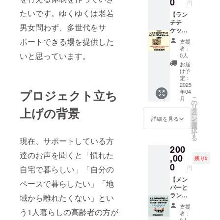
0
円
品開封
て、行
原材料
たいです。ゆくゆくは老若
前には
わせて
【ラン
及び添
必ずお
いただ
チチ
加物等
男女問わず、多世代をサ
届けの
きま
ケッ
の食品
リター
す。 有
ト ３
表示は
ポートできる場を提供した
支援
ンに貼
効期間
回券】
お届け
者：
付され
は発送
来てい
いと思っています。
商品の
0人
たラベ
してか
ただけ
ラベル
お届
ルや注
ら1年間
る方の
に表記
け予
意書き
となり
み 真心
されま
定：
をご確
ます。
込め
2025
す 。商
プロジェクト立ち
年04
認くだ
※申し訳
た、手
品開封
こ
月
さい。
ありま
作りの
前には
の
リ
名称：
せん
ランチ
上げの背景
必ずお
タ
ー
クッ
が、拠
を食べ
届けの
ン
詳細を見る
を
キー 内
点が鳩
ていた
リター
選
択
容量：
山町の
だきま
ンに貼
す
る
現在、サポートしている方
５個入
ため1時
す。 チ
付され
200
り（1
間で伺
ケット
たラベ
達のお声を聞くと「慣れた
袋）×５
える範
は郵送
,00
ルや注
残り5
原材料
囲のみ
いたし
意書き
0
自宅で暮らしい」「自分の
円
及び添
の方が
ます。
をご確
加物等
対象と
有効期
【メン
認くだ
ペースで暮らしたい」「地
の食品
なりま
間は発
バーと
さい。
表示は
す。日
送した
ランチ
域から離れたくない」とい
お届け
程調整
日から1
＋懇談
支援
う1人暮らしの高齢者の方が
商品の
などは
年間と
会（お
者：
ラベル
後日ご
なりま
菓子つ