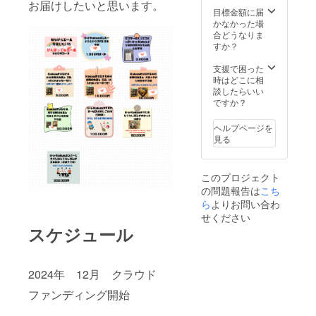
お届けしたいと思います。
目標金額に届
かなかった場
合どうなりま
すか？
支援で困った
時はどこに相
談したらいい
ですか？
ヘルプページを
見る
このプロジェクト
の問題報告は
こち
ら
よりお問い合わ
せください
スケジュール
2024年 12月 クラウド
ファンディング開始