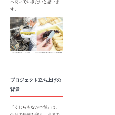
へ紡いでいきたいと思いま
：
ロゴや
す。
バナー
などの
画像の
受け渡
しにつ
いて
は、プ
ロジェ
クト終
了後に
お送り
する
メール
をご確
認くだ
さい。
原材料
プロジェクト立ち上げの
及び添
加物等
背景
の食品
表示は
お届け
商品の
『くじらもなか本舗』は、
ラベル
に表記
仙台の伝統を守り、地域の
されま