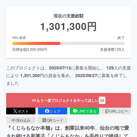
現在の支援総額
1,301,300
円
終了
43
%達成
目標金額
3,000,000
円
支援者数
129
人
このプロジェクトは、
2025/07/12
に募集を開始し、
129
人の支援
により
1,301,300
円の資金を集め、
2025/08/27
に募集を終了し
ました
もう一度プロジェクトをやってほしい
38
ポスト
シェア
LINEで送る
URLコピー
埋め込み
QRコード
『くじらもなか本舗』は、創業以来40年、仙台の地で愛
され続ける和菓子「くじらもなか」を手作りで提供して