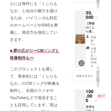
前には
選
→ お買
と、と
択
らには海外にも「くじらも
加券 プ
必ずお
す
い物に
ろける
る
ロ・ナ
届けの
も便利
レーズ
なか」と仙台の魅力を届け
30,
チュラ
リター
な丈夫
ンバ
リスト
000
ンに貼
なエコ
るため、バイリンガル対応
円
ターの
ささき
付され
バッグ
相性は
【季節
隊長が
たラベ
のホームページやSNSを整
をお届
抜群！
のくじ
ガイド
ルや注
けしま
ワイ
ら便】
備し、発信力を強化してい
する特
意書き
す。 ＊
ン、ウ
よりど
別な自
をご確
VIP優待
支援
イス
きます。
り5種の
然観察
認くだ
カード
者：
キー、
くじら
ツアー
さい。
7人
→ 本店
コー
もなか
です。
店頭の
お届
ヒーな
■
夢の広がり〜CMソングと
〈年4回
松島湾
け予
全商品
ど、お
お届
沿いや
定：
がいつ
映像制作も〜
好みの
け〉オ
2025
公園内
でも5%
ドリン
年09
リジナ
を散策
オフに
クとと
こ
月
ルバン
し、野
の
このプロジェクトを通じ
なる
もに ご
リ
ダナ
鳥観察
タ
カード
家族や
ー
（非売
や潮間
て、将来的には「くじらも
ン
詳細を見る
（1年間
ご友人
を
品）
帯での
選
有効）
と、**
択
なか」のCMソングや映像を
53cm×
生物観
す
【備考
ゆった
る
53cm
察など
欄への
りとし
制作し、全国のラジオや
100
1枚付
を楽し
ご記入
た“大人
「くじ
,00
めま
お願い
残り7
YouTubeなどで発信するこ
時間”を
らもな
す。 親
0
しま
円
お楽し
か本
子で学
す】 リ
とも目指しています。実は
みくだ
舗」自
未来を
べる
ターン
さい ＊
慢のよ
つなぐ
ワーク