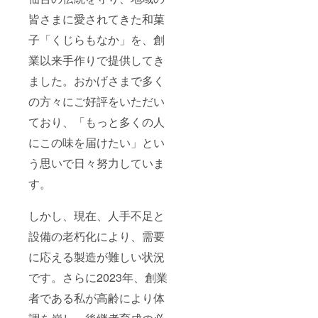
す。商
皆さまに愛されてきた和菓
品開封
前には
子「くじらもなか」を、創
必ずお
届けの
業以来手作りで提供してき
リター
ンに貼
ました。おかげさまで多く
付され
の方々にご好評をいただい
たラベ
ルや注
ており、「もっと多くの人
意書き
をご確
にこの味を届けたい」とい
認くだ
さい。
う思いで日々努力していま
す。
しかし、現在、人手不足と
設備の老朽化により、需要
に応える製造が難しい状況
です。さらに2023年、創業
者である私が高齢により体