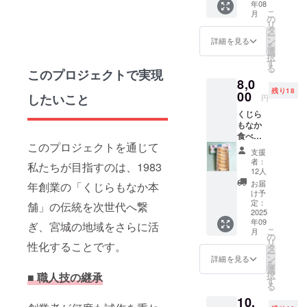
年08
コラボ
す。商
こ
月
セット
品開封
の
リ
どうか、温
仙台の
前には
タ
ー
人気カ
必ずお
ン
詳細を見る
かいご支援
を
フェ
届けの
選
をよろしく
択
バー
リター
す
る
「The1
お願い申し
このプロジェクトで実現
ンに貼
8,0
965」と
付され
上げます。
残り18
くじら
00
たラベ
したいこと
円
もなか
ルや注
くじら
のコラ
意書き
もなか
ボが実
をご確
食べく
現！ “大
認くだ
このプロジェクトを通じて
らべ
人のく
さい。
支援
セット
つろぎ
者：
私たちが目指すのは、1983
定番餡
時間”を
12人
全7種＋
テーマ
お届
年創業の「くじらもなか本
オリジ
にし
け予
ナルバ
た、
定：
舗」の伝統を次世代へ繋
ンダナ
2025
ちょっ
年09
(非売
と贅沢
ぎ、宮城の地域をさらに活
こ
月
品）
な特別
の
リ
性化することです。
53cm×
セット
タ
ー
53cm
をご用
ン
詳細を見る
を
＋お礼
意しま
選
択
■
職人技の継承
メッ
した。
す
る
セージ
＊セッ
10,
原材料
ト内容