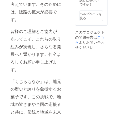
考えています。そのために
お願
ですか？
い】 ・
は、販路の拡大が必要で
掲載方
ヘルプページを
法：文
見る
す。
字の
み、ロ
ゴ・バ
皆様のご理解とご協力が
このプロジェクト
ナー掲
の問題報告は
こち
載、掲
あってこそ、これらの取り
載サイ
ら
よりお問い合わ
ズなど
組みが実現し、さらなる発
せください
ご希望
展へと繋がります。何卒よ
をご記
入くだ
ろしくお願い申し上げま
さい ・
注意事
す。
項：支
援時、
必ず備
「くじらもなか」は、地元
考欄に
掲載を
の歴史と誇りを象徴するお
希望さ
菓子です。この挑戦で、地
れるお
名前を
域の皆さまや全国の応援者
ご記入
くださ
と共に、伝統と地域を未来
い