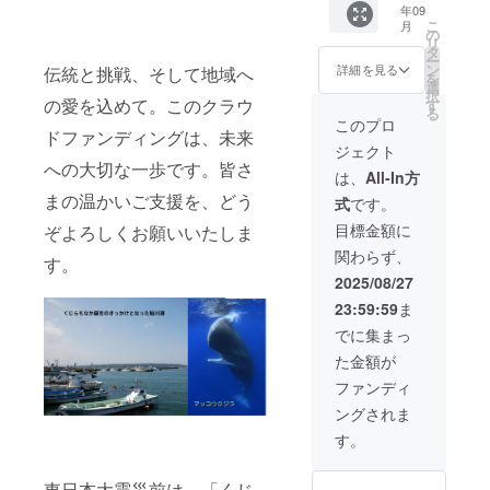
2026年
2025年
年09
ナ(非売
「次は
ミアム
効期
3月末ま
こ
9月から
月
品)53c
どんな
セッ
の
限：
で 原材
リ
2026年
m×53c
味か
ト」14
タ
2025年
料及び
ー
3月末ま
m ＋お
な？」
個入り
ン
10月の
詳細を見る
伝統と挑戦、そして地域へ
添加物
を
で
礼メッ
と楽し
× ３箱
選
週末に
等の食
択
セージ
みにお
（桃＆
の愛を込めて。このクラウ
す
開催予
品表示
る
カード
待ちい
ずんだ
定
このプロ
はお届
ドファンディングは、未来
＊お好
ただけ
餡含
け商品
ジェクト
きな餡
る贈り
む） *
のラベ
への大切な一歩です。皆さ
２種を
もので
オリジ
は、
All-In方
ルに表
選んで
す。 ご
ナル餡
記され
まの温かいご支援を、どう
式
です。
お知ら
自宅で
共同開
ます。
せくだ
のひと
発！ *
目標金額に
ぞよろしくお願いいたしま
商品開
さい 原
とき
公式
封前に
関わらず、
材料及
に、大
HP・
す。
は必ず
び添加
切な方
SNS・
2025/08/27
お届け
物等の
へのお
チラシ
のリ
23:59:59
ま
食品表
すそ分
に企業
ターン
示はお
けにも
ロゴを
でに集まっ
に貼付
届け商
どう
掲載 *
された
た金額が
品のラ
ぞ。
店舗・
ラベル
ベルに
【内
クラ
ファンディ
や注意
表記さ
容】 ・
ファン
書きを
ングされま
れま
よりど
ページ
ご確認
す。商
り5種の
に「協
す。
くださ
品開封
くじら
賛企業
い。
前には
もなか
一覧」
必ずお
東日本大震災前は、「くじ
× 年4回
掲載