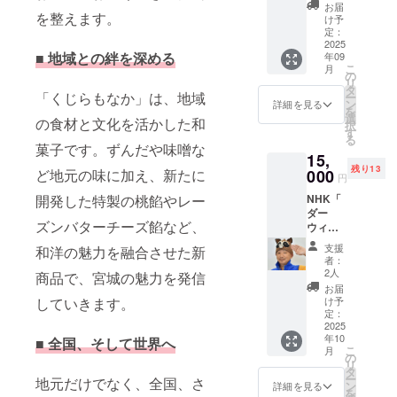
もも１
別応援
りのせ
お届
個・ず
を整えます。
コース
け予
てお召
んだ１
です。
定：
し上が
個・
2025
＊お好
りくだ
■
地域との絆を深める
年09
シーク
きなも
さい ・
こ
月
レット
なか 6
の
The196
リ
１個・
個分の
タ
5 ドリ
「くじらもなか」は、地域
ー
定番7
引換券
ン
詳細を見る
ンクチ
を
種 合
→ 小
選
ケット
の食材と文化を活かした和
択
計10個
豆、抹
す
（2枚）
る
＋オリ
茶、ご
菓子です。ずんだや味噌な
付き 対
15,
ジナル
ま、仙
象のド
残り13
バンダ
000
ど地元の味に加え、新たに
台み
リンク
円
ナ＋お
そ、季
メ
NHK「
開発した特製の桃餡やレー
礼メッ
節限定
ニュー
ダー
セージ
などの
よりお
ズンバターチーズ餡など、
ウィン
原材料
中か
好きな
が来
及び添
ら、お
ものを
支援
和洋の魅力を融合させた新
た！」
加物等
好みの
者：
お選び
でお馴
の食品
味を選
2人
商品で、宮城の魅力を発信
いただ
染みの
表示は
んでく
お届
けます
ささき
お届け
ださ
け予
していきます。
＊楽し
隊長と
商品の
定：
い！ ＊
み方の
行く、
2025
ラベル
新ロゴ
ご提案
年10
松島自
■
全国、そして世界へ
に表記
入りエ
サクッ
こ
月
然観察
されま
の
コバッ
と香ば
リ
ツ
す。商
タ
グ（ブ
しい最
ー
地元だけでなく、全国、さ
アー
品開封
ン
ルー）
詳細を見る
中の皮
を
ペア参