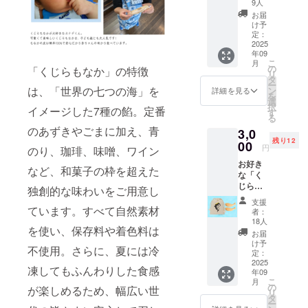
んなふ
9人
ジ）＋
うに、
もなかの皮
お届
お礼の
私たち
け予
は、香ばし
メッ
の挑戦
定：
さと口どけ
セージ
2025
を静か
年09
仙台放
に、で
の絶妙なバ
こ
月
送「か
も確か
の
「くじらもなか」の特徴
ランスを目
リ
のおが
に支え
タ
ー
便利
指し、一枚
てくだ
は、「世界の七つの海」を
ン
詳細を見る
を
軒」の
さる方
選
一枚、手作
択
イメージした7種の餡。定番
番組内
のため
す
る
業で仕上げ
で誕生
の特別
のあずきやごまに加え、青
3,0
した貴
な支援
ています。
残り12
重な”も
00
枠で
円
のり、珈琲、味噌、ワイン
も”餡 く
す。 リ
お好き
🍵 ただのお
じらも
ターン
など、和菓子の枠を超えた
な「く
なかの
はあり
菓子じゃな
じらも
新しい
ませ
独創的な味わいをご用意し
い。心を届
なか」2
個性を
ん。 で
支援
個引換
お楽し
ける“くじら”
ています。すべて自然素材
も、あ
者：
券＋特
みくだ
なたの
18人
私たちが届
を使い、保存料や着色料は
製「台
さい 原
応援
お届
けたいの
ちゃ
材料及
は、私
け予
不使用。さらに、夏には冷
ん」巾
び添加
定：
たち
は、ただの
着 ご来
2025
物等の
の“進む
凍してもふんわりした食感
和菓子では
年09
店時に
食品表
力”にな
こ
月
対面で
ありませ
示はお
の
りま
が楽しめるため、幅広い世
リ
感謝を
届け商
タ
す。 ご
ん。
ー
お伝え
品のラ