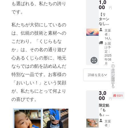
1,0
したくじら
も選ばれる、私たちの誇り
00
のかたち
円
です。
に、丁寧に
【リ
ターン
炊いた餡を
なし・
私たちが大切にしているの
詰めたもな
応援
支援
は、伝統の技術と素材への
枠】く
かは、
者：
じらの
14人
地域の皆さ
こだわり。「くじらもな
ひげサ
お届
まに親しま
ポー
け予
か」は、その名の通り遊び
ター
定：
れ、気づけ
コース
2025
心あるくじらの形に、地元
ば三世代に
年08
くじら
こ
月
わたって愛
のひげ
ならではの餡を詰め込んだ
の
リ
は、海
タ
されるお菓
ー
特別な一品です。お客様の
の中で
ン
詳細を見る
子となりま
を
繊細に
選
択
「おいしい！」という笑顔
餌を濾
した。
す
る
し取
が、私たちにとって何より
3,0
り、 命
餡はすべて
残り21
を支え
00
の喜びです。
円
る大切
店内で手練
限定餡
な器官
りし、素材
「も
です。
も」２
の風味とや
この枠
個（特
は、ま
さしい甘さ
支援
製パッ
さにそ
者：
を大切に。
ケー