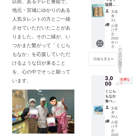
以前、あるテレビ番組で、
のお渡
引換方
りどり5
協賛企
ショッ
し方法
法 くじ
種を、
業さま
地元・宮城にゆかりのある
プや自
は店頭
支援
らもな
季節ご
コース
然解
か郵送
者：
かセッ
人気タレントの方とご一緒
とに年4
（個人
説、年
3人
かご希
トの引
回
さまで
配の方
望をお
お届
換券＋
させていただいたことがあ
（春・
も大歓
にも無
け予
知らせ
ドリン
夏・
迎！） *
理のな
定：
くださ
りました。そのご縁が、い
クチ
秋・
完成し
2025
いペー
い。 ＊
ケット
年11
冬）、
たCMソ
スで自
つかまた繋がって「くじら
ご来店
は、
こ
月
ご指定
ング
然観察
の
時に直
メール
リ
のご住
ミュー
もなか」を応援していただ
を満喫
タ
接お礼
にてお
ー
所へお
ジック
してい
ン
詳細を見る
→ お会
送りし
を
けるような日が来ること
届けい
ビデオ
ただけ
選
いでき
ます ご
択
たしま
のエン
るプロ
す
た方に
利用の
る
を、心の中でそっと願って
す。 そ
ドロー
グラム
は、ス
際は、
3,0
の時々
ルに企
構成で
タッフ
います。
在庫な
画面提
のおす
業名掲
00
す。ツ
し
から直
円
示また
すめ餡
載（実
アーは
接、心
はプリ
くじら
や限定
現時）
現地集
を込め
ントア
もなか
フレー
掲載
合・現
て感謝
ウトし
食べく
バーも
期間：
地解散
をお伝
て
らべ
加えな
CM配信
です。
えしま
支援
「The1
セット
がら、
時から2
「くじ
者：
す！ 有
965」へ
定番餡
毎回異
年間掲
らもな
30人
効期
お持ち
から2種
なる組
載 *
か」2個
お届
限：
くださ
＋オリ
み合わ
「くじ
入のお
け予
2025年
い 有効
ジナル
せでご
らもな
定：
土産付
9月から
期限：
バンダ
2025
用意。
かプレ
き。 有