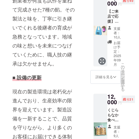
創業者が何度も試作を重ね
残り40
及び添
000
・
円
加物等
The196
て完成させた7種の餡。その
【ご来
の食品
5特製
店で応
表示は
レーズ
製法と味を、丁寧に引き継
援】
お届け
ンバ
「くじ
商品の
いでくれる後継者の育成が
ター
支援
らもな
ラベル
チーズ
者：
急務となっています。地域
か」7個
に表記
ラム酒
10人
引換券
されま
香る
お届
の味と想いを未来につなげ
＋限定
す。商
レーズ
け予
エコ
品開封
定：
ン × 濃
ていくために、職人技の継
バッグ
2025
前には
厚バ
年09
＋5%優
必ずお
ター ×
承は欠かせません。
こ
月
待カー
届けの
の
まろや
リ
ドつき
リター
タ
かチー
ー
地元・
ンに貼
ン
■
設備の更新
ズの絶
詳細を見る
を
仙台で
付され
選
妙な組
択
の“つな
たラベ
す
み合わ
る
がり”を
現在の製造環境は老朽化が
ルや注
せ ・く
12,
大切に
意書き
じらも
進んでおり、生産効率の限
残り21
した
000
をご確
なかの
円
い。 そ
認くだ
香ばし
界を迎えています。製造設
くじら
んな想
さい。
い皮 お
もなか
いから
好みで
備を一新することで、品質
食べく
生まれ
レーズ
らべ
た、ご
ンバ
を守りながら、より多くの
支援
セット
来店限
ターを
者：
限定餡
定の特
お客様にお届けできる体制
9人
たっぷ