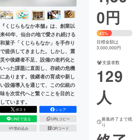
0
円
まちづくり・地域活性化
『くじらもなか本舗』は、創業以
CAMPFIRE for Social Good
CAMPFIRE Creation
43%
来40年、仙台の地で愛され続ける
CAMPFIREふるさと納税
machi-ya
コミュニティ
目標金額は
和菓子「くじらもなか」を手作り
3,000,000円
で提供してきました。しかし、震
災や後継者不足、設備の老朽化と
支援者数
いった課題に直面し、存続の危機
129
にあります。後継者の育成や新し
い設備導入を通じて、この伝統の
人
味を次世代へと繋ぐことを目的と
しています。
ポスト
シェア
募集終了まで残
LINEで送る
URLコピー
り
埋め込み
QRコード