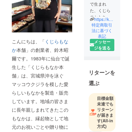
で生まれ
た、くじら
のかたちの
https://kujiramonaka.jp
小さなお菓
特定商取引
子
法に基づく
表記
創業40年以
こんにちは、「
くじらもな
メッセー
上。仙台・
ジを送る
春日町に根
か
本舗」の創業者、鈴木昭
ざす、家族
爾です。1983年に仙台で誕
で営む和菓
生した「くじらもなか本
子屋です。
リターンを
舗」は、宮城県沖を泳ぐ
「くじらも
選ぶ
マッコウクジラを模した愛
なか本舗」
らしいもなかを製造・販売
は、昭和の
目標金額
しています。地域の皆さま
終わりに宮
未達でも
城県仙台市
リターン
に長年親しまれてきたこの
で誕生しま
が届きま
もなかは、縁起物として地
す
(All-in
した。
方式)
元のお祝いごとや贈り物に
ふっくらと