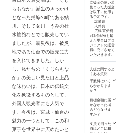
支援金の使い道
届けの
お届け
（希望
集まった支援金
らもなか」誕生のきっかけ
リター
（春夏
者の
は以下に使用す
ンに貼
秋冬）
み） *
る予定です。
となった捕鯨の町である鮎
付され
・季節
CM完成
設備費
たラベ
限定餡
時の限
川、そして女川、うみの杜
人件費
ルや注
や新作
定試写
広報/宣伝費
意書き
もお楽
会イベ
水族館などでも販売してい
※目標金額を超
をご確
しみい
ントご
えた場合はプロ
認くだ
ただけ
招待
ましたが、震災後は、被災
ジェクトの運営
さい。
ます ・
（もし
費に充てさせて
地である仙台での販売に力
お届け
くは特
いただきます。
のタイ
別動画
を入れてきました。しか
ミング
URL共
はお申
有） *
し、私たちの「くじらもな
支援に関するよ
込み
くじら
くある質問
後、別
もなか
か」の美しい見た目と上品
途ご案
店頭や
手数料はいく
内いた
イベン
な味わいは、日本の伝統文
らかかります
します
トでの
か？
化を象徴するものとして、
※お届け
「協賛
先のご
POP」
目標金額に届
外国人観光客にも人気で
指定も
掲示
かなかった場
可能で
（任
合どうなりま
す。今後は、宮城・仙台の
す（ギ
意） *
すか？
フト対
感謝状
魅力の一つとして、この和
応）
【備考
支援で困った
欄への
時はどこに相
菓子を世界中に広めたいと
入力の
談したらいい