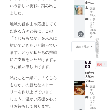
🐋 40年分の
食べく
選んで
け商品
いう新しい挑戦に踏み出し
物語を、こ
らべ
お知ら
のラベ
支援
セット
せくだ
ルに表
れからも
者：
ました。
定番餡
さい 原
記され
15人
長く続けて
から5種
材料及
ます。
お届
＋オリ
こられたの
び添加
商品開
け予
地域の皆さまや応援してく
ジナル
物等の
定：
封前に
は、地域の
バンダ
2025
ださる方々と共に、この
食品表
は必ず
皆さま、そ
年09
ナ(非売
示はお
お届け
こ
月
「くじらもなか」を未来に
品)53c
届け商
して応援し
の
のリ
リ
m×53c
品のラ
タ
ターン
てくださる
ー
紡いでいきたいと願ってい
m ＋お
ベルに
ン
に貼付
詳細を見る
を
お客様のお
礼メッ
表記さ
選
された
ます。どうか私たちの挑戦
択
セージ
れま
す
ラベル
かげです。
る
＊餡の
す。商
や注意
にご支援をいただけますよ
これからも
6,0
種類は
品開封
書きを
残り12
ランダ
くじらもな
00
前には
うお願い申し上げます。
ご確認
円
ムです
必ずお
くださ
か本舗は、
仙台の
原材料
届けの
い。
まごころを
人気カ
私たちと一緒に、「くじら
及び添
リター
フェ
加物等
ンに貼
こめたお菓
もなか」の新たなストー
バー
の食品
付され
支援
子作りで、
「The1
表示は
たラベ
者：
リーを作り上げていきま
965」×
皆さまに笑
お届け
ルや注
8人
くじら
商品の
意書き
お届
顔をお届け
しょう。温かい応援を心よ
もなか
ラベル
をご確
け予
してまいり
スペ
に表記
定：
認くだ
りお待ちしております。
シャル
2025
されま
ます。
さい。