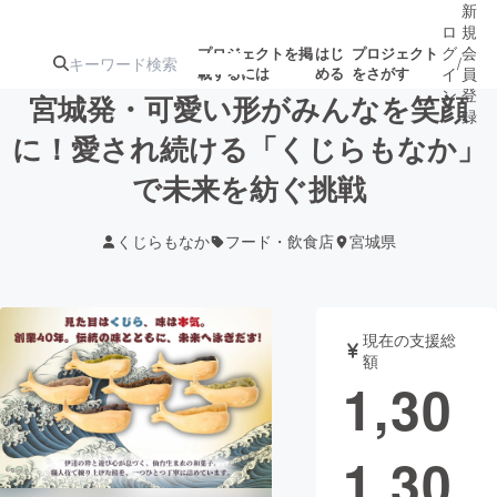
新
ロ
規
グ
会
プロジェクトを掲
はじ
プロジェクト
/
載するには
める
をさがす
イ
員
ン
登
宮城発・可愛い形がみんなを笑顔
録
に！愛され続ける「くじらもなか」
で未来を紡ぐ挑戦
人気のプロ
注目のリ
注目の新着プロ
募集終了が近いプ
もうすぐ公開
ジェクト
ターン
ジェクト
ロジェクト
されます
くじらもなか
フード・飲食店
宮城県
アート・写真
音楽
現在の支援総
テクノロジー・ガジェット
ゲーム・サ
額
1,30
映像・映画
書籍・雑誌
1,30
ビジネス・起業
チャレンジ