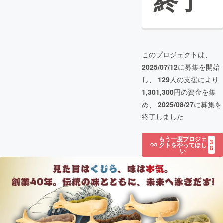
終了
このプロジェクトは、
2025/07/12
に募集を開始
し、
129
人の支援により
1,301,300
円の資金を集
め、
2025/08/27
に募集を
終了しました
もう一度プロジェ
3
クトをやってほし
8
い