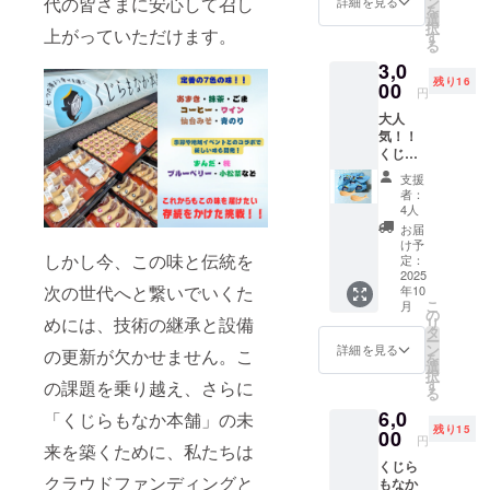
ン
代の皆さまに安心して召し
支援い
詳細を見る
を
それは、人
しま
ベルに
選
ただい
択
す！ 引
上がっていただけます。
表記さ
と人の想い
す
た方に
る
換券を
れま
は、 感
をつなぐ小
3,0
郵送で
す。商
謝の気
残り16
さな贈り
お届け
00
品開封
持ちを
円
しま
前には
込め
物。
大人
す。 ＊
必ずお
て、心
「ありがと
気！！
引換券
届けの
を込め
くじら
をお持
う」「おつ
リター
たお礼
もなか
ちに
ンに貼
のメッ
支援
かれさま」
食べく
なって
付され
セージ
者：
「元気でい
らべ
くじら
たラベ
4人
をお送
セット
もなか
ルや注
てね」――
りしま
お届
定番餡
本舗へ
意書き
け予
す。 ま
そんな気持
から2種
しかし今、この味と伝統を
ご来店
定：
をご確
た、ク
＋オリ
2025
ちを、そっ
くださ
認くだ
ラファ
次の世代へと繋いでいくた
年10
ジナル
い 有効
さい。
ン終了
と運んでく
こ
月
バンダ
期限：
の
後、進
めには、技術の継承と設備
リ
れる存在で
ナ(非売
2025年
タ
捗や再
ー
品)53c
9月から
あってほし
ン
詳細を見る
建の様
の更新が欠かせません。こ
を
m×53c
2026年
選
子をと
いと願い、
択
m ＋お
3月末ま
す
の課題を乗り越え、さらに
してご
る
今日まで作
礼メッ
で 原材
報告い
6,0
セージ
「くじらもなか本舗」の未
料及び
り続けてい
たしま
残り15
カード
00
添加物
す。
円
ます。
来を築くために、私たちは
＊お好
等の食
くじら
きな餡
品表示
クラウドファンディングと
もなか
２種を
はお届