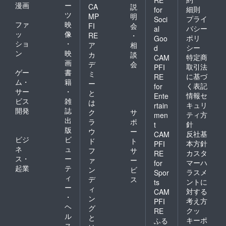
漫画
ー
CA
説
細則
for
ツ
MP
明
プライ
Soci
ファ
映
FI
会
バシー
al
ッ
像
RE
・
ポリ
Goo
ショ
・
ア
相
シー
d
ン
映
カ
談
特定商
CAM
画
デ
会
取引法
PFI
ゲー
書
ミ
に基づ
RE
ム・
籍
ー
く表記
for
サー
・
と
情報セ
Ente
ビス
雑
は
キュリ
rtain
開発
誌
ク
サ
ティ方
men
出
ラ
ポ
針
t
版
ウ
ー
反社基
CAM
ビジ
ビ
ド
ト
本方針
PFI
ネ
ュ
フ
サ
カスタ
RE
ス・
ー
ァ
ー
マーハ
for
起業
テ
ン
ビ
ラスメ
Spor
ィ
デ
ス
ントに
ts
ー
ィ
対する
CAM
・
ン
考え方
PFI
ヘ
グ
クッ
RE
ル
と
キーポ
ふる
ス