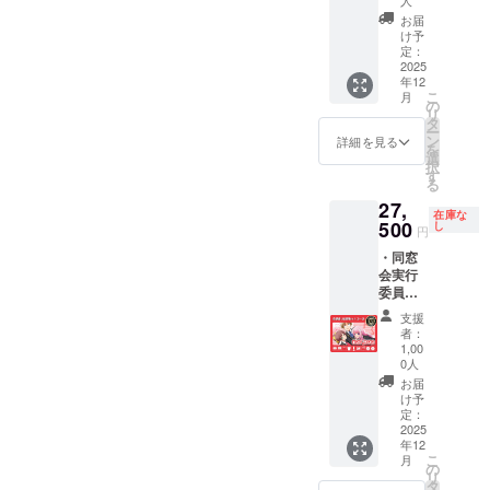
人
は
細説
ド（全
CAMPF
お届
明」を
８名・
け予
IRE手数
ご確認
吉井明
定：
料、シ
2025
くださ
久、姫
ステム
年12
い。 ※
路瑞
利用料
こ
月
コラボ
希、島
の
込みで
リ
書籍へ
田美
タ
12,002
ー
のクレ
波、木
ン
詳細を見る
円とな
を
ジット
下秀
選
りま
択
掲載
吉、坂
す
す。
る
【☆8】
本雄
27,
につい
二、土
在庫な
500
て、ご
屋康
し
円
希望の
太、霧
・同窓
お名前
島翔
会実行
を10文
子、久
委員よ
字以内
保利
りお礼
で備考
光 か
支援
のメッ
欄に記
ら１名
者：
セージ
載くだ
選択）
1,00
【☆1】
0人
さい。
【☆4】
・活動
本名、
※詳細は
お届
報告
け予
ハンド
プロ
「同窓
定：
ル名ど
ジェク
2025
会だよ
ちらで
トペー
年12
り」閲
も結構
ジ本文
こ
月
覧権
の
です。
「返礼
リ
【☆2】
タ
なお、
商品詳