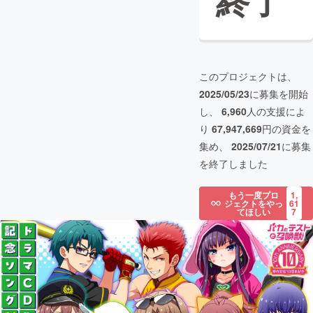
終了
このプロジェクトは、
2025/05/23
に募集を開始
し、
6,960
人の支援によ
り
67,947,669
円の資金を
集め、
2025/07/21
に募集
を終了しました
もう一度プロ
1,
ジェクトをやっ
61
てほしい
7