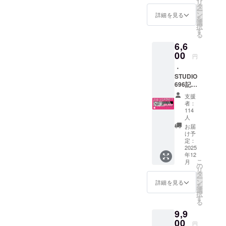
「返礼
リ
ジェク
タ
Tシャツ
商品詳
ー
トペー
ン
詳細を見る
（XS〜
細説
を
ジ本文
選
3XL：3
明」を
択
「返礼
す
種3カ
ご確認
る
商品詳
ラーか
くださ
6,6
細説
ら1種選
い。 ※
00
明」を
択）
円
お支払
ご確認
【☆5】
い金額
・
くださ
・描き
は
STUDIO
い。 ※
下ろし
CAMPF
696記念
お支払
新規イ
IRE手数
ビッグ
い金額
ラスト
支援
料、シ
サイズ
は
者：
使用ア
ステム
ロングT
CAMPF
114
クリル
利用料
シャツ
人
IRE手数
スタン
込みで
（S〜
料、シ
お届
ド（全
10,696
XL：2
け予
ステム
８キャ
円とな
種3カ
定：
利用料
ラ分）
りま
2025
ラーか
込みで
【☆6】
す。
年12
ら選
6,779円
・額縁
こ
月
択）
の
となり
入り複
リ
【☆9】
タ
ます。
製サイ
ー
※詳細は
ン
詳細を見る
ン＆イ
を
プロ
選
ラスト
択
ジェク
す
お礼
る
トペー
状
9,9
ジ本文
【☆7】
00
「返礼
円
・コラ