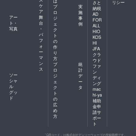
は
リシー
さと
ケ
プ
実
納税
ア
ロ
施
AD
アー
舞
ジ
事
FOR
ト・
台
ェ
例
ALL
写真
・
ク
HIO
パ
ト
KOS
フ
の
HI
ォ
作
JFA
ー
り
クラ
マ
方
ウド
ン
プ
統
ファ
ス
ロ
計
ン
ソー
ジ
デ
ディ
シャ
ェ
ー
ング
ル
ク
タ
mac
グッ
ト
hi-ya
ド
の
補助
広
金申
め
請サ
方
ポー
ト
「QRコード」は株式会社デンソーウェーブの登録商標です。