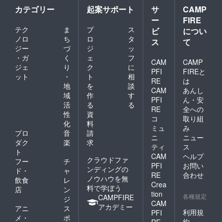
IRE手数
カテゴリー
起案サポート
サ
CAMP
料、シ
ー
FIRE
ステム
テク
ま
プ
ス
利用料
ビ
につい
込みで
ノロ
ち
ロ
タ
ス
て
33,328
ジー
づ
ジ
ッ
円とな
・ガ
く
ェ
フ
りま
CAM
CAMP
ジェ
り
ク
に
す。 ※
PFI
FIREと
ット
・
ト
相
ご要望
RE
は
が多い
地
を
談
CAM
あんし
場合に
域
作
す
PFI
ん・安
は限定
活
る
る
RE
全への
数を追
性
資
加調整
コ
取り組
化
料
する可
ミュ
み
プロ
音
請
能性が
ニ
ニュー
ござい
ダク
楽
求
ティ
ス
ます。
ト
CAM
ヘルプ
クラウドファ
フー
チ
PFI
お問い
ンディングの
ド・
ャ
RE
合わせ
ノウハウを無
飲食
レ
Crea
料で学ぼう
店
ン
tion
各種規定
CAMPFIRE
ジ
CAM
アカデミー
アニ
ス
利用規
PFI
メ・
ポ
約
RE