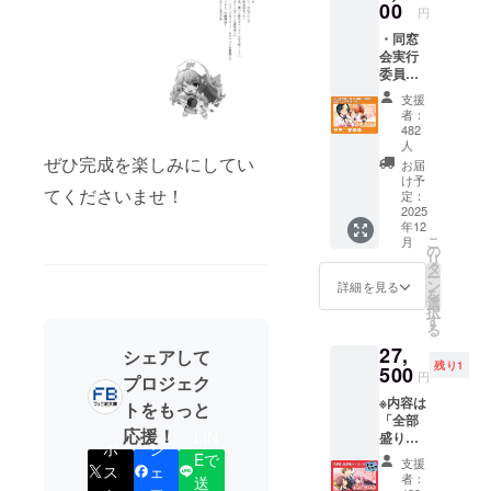
00
しコラ
ジェク
円
ボ書籍
トペー
・同窓
【☆3】
ジ本文
会実行
・描き
「返礼
委員よ
下ろし
商品詳
りお礼
新規イ
細説
支援
のメッ
ラスト
者：
明」を
セージ
使用ア
482
ご確認
【☆1】
人
クリル
くださ
・活動
ぜひ完成を楽しみにしてい
スタン
お届
い。 ※
報告
け予
ド（好
お支払
てくださいませ！
「同窓
定：
きな
い金額
2025
会だよ
キャラ
は
年12
り」閲
を1名選
CAMPF
こ
月
覧権
の
択）
IRE手数
リ
【☆2】
タ
【☆4】
料、シ
ー
・原
ン
詳細を見る
・
ステム
を
作・井
選
「milkt
利用料
択
上堅二
す
ub×麻生
込みで
る
先生書
夏子」
3,811円
27,
き下ろ
シェアして
アニ
となり
残り1
500
しコラ
バーサ
円
ます。
プロジェク
ボ書籍
リー記
※内容は
【☆3】
トをもっと
念ソン
「全部
・
グ
応援！
LIN
盛りお
STUDIO
【☆11
ポ
シ
得セッ
Eで
696記念
】 ・コ
支援
ス
ェ
トコー
Tシャツ
者：
送
ラボ書
ス」と