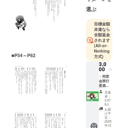
選ぶ
目標金額
未達なら
全額返金
されます
(All-or-
Nothing
■P54～P62
方式)
3,0
00
円
・同窓
会実行
委員よ
りお礼
支援
のメッ
者：
セージ
3,37
【☆1】
8人
・活動
お届
報告
け予
「同窓
定：
2025
会だよ
年12
り」閲