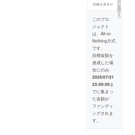
ー
・原
ン
詳細を見る
クレ
細説
を
作・井
選
ジット
明」を
択
上堅二
す
掲載を
ご確認
る
先生書
このプロ
希望さ
くださ
き下ろ
れない
い。 ※
ジェクト
しコラ
場合は
お支払
ボ書籍
は、All-or-
備考欄
い金額
【☆3】
に「記
は
Nothing方式
・
載不
CAMPF
STUDIO
です。
要」と
IRE手数
696記念
ご記載
料、シ
目標金額を
Tシャツ
くださ
ステム
（XS〜
達成した場
い。 ※
利用料
3XL：3
お支払
込みで
合にのみ、
種3カ
い金額
3,515円
ラーか
2025/07/21
は
となり
ら1種選
CAMPF
ます。
23:59:59
ま
択）
IRE手数
【☆5】
でに集まっ
料、シ
・描き
ステム
た金額が
下ろし
利用料
新規イ
ファンディ
込みで
ラスト
33,328
ングされま
使用ア
円とな
クリル
す。
りま
スタン
す。 ※
ド（全
ご要望
８キャ
が多い