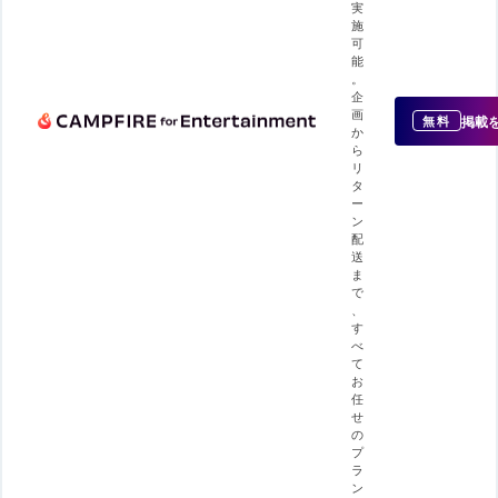
実
施
可
能
。
企
画
掲載
無料
か
ら
リ
タ
ー
ン
配
送
ま
で
、
す
べ
て
お
任
せ
の
プ
ラ
ン