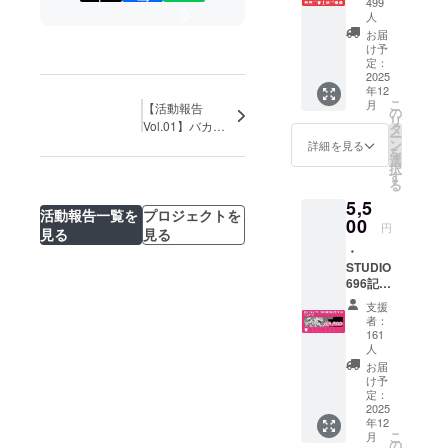
ト
ア
（XS〜
499
籍ドラ
る
同一と
人
3XL：3
マ
なりま
種3カ
お届
CD【☆
す。 ・
け予
ラーか
12】 ※
同窓会
定：
ら1種選
詳細は
2025
実行委
択）
プロ
年12
員より
【☆5】
ジェク
こ
月
【活動報告
お礼の
の
・
トペー
リ
Vol.01】バカテ
メッ
タ
「milkt
ジ本文
ー
セージ
ン
スとスタッフA
詳細を見る
ub×麻生
「返礼
を
【☆1】
選
夏子」
商品詳
択
・活動
す
アニ
細説
る
報告
バーサ
明」を
5,5
「同窓
リー記
活動報告一覧を
プロジェクトを
ご確認
00
会だよ
念ソン
円
くださ
見る
見る
り」閲
グ
い。 ※
・
覧権
【☆11
お支払
STUDIO
【☆2】
】 ・コ
い金額
696記念
・原
ラボ書
は
Tシャツ
作・井
籍ドラ
支援
CAMPF
（XS〜
上堅二
者：
マ
IRE手数
3XL：3
先生書
161
CD【☆
料、シ
種3カ
人
き下ろ
12】 ※
ステム
ラーか
しコラ
お届
詳細は
利用料
ら選
け予
ボ書籍
プロ
込みで
択）
定：
【☆3】
ジェク
6,779円
2025
【☆5】
・
トペー
となり
年12
※詳細は
STUDIO
ジ本文
こ
月
ます。
プロ
の
696記念