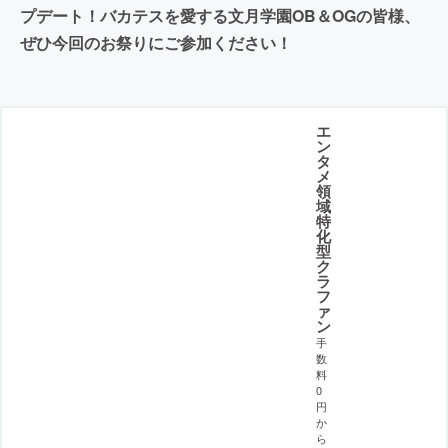
プデート！バカテスを愛する文月学園OB＆OGの皆様、
ぜひ今回のお祭りにご参加ください！
エ
ン
タ
メ
領
域
特
化
型
ク
ラ
フ
ァ
ン
手
数
料
0
円
か
ら