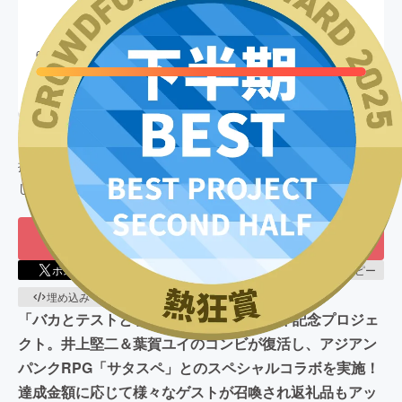
67,947,669
円
終了
679
%達成
目標金額
10,000,000
円
支援者数
6,960
人
このプロジェクトは、
2025/05/23
に募集を開始し、
6,960
人の支
援により
67,947,669
円の資金を集め、
2025/07/21
に募集を終了
しました
もう一度プロジェクトをやってほしい
1,617
ポスト
シェア
LINEで送る
URLコピー
埋め込み
QRコード
「バカとテストと召喚獣」原作完結10周年記念プロジェ
クト。井上堅二＆葉賀ユイのコンビが復活し、アジアン
パンクRPG「サタスペ」とのスペシャルコラボを実施！
達成金額に応じて様々なゲストが召喚され返礼品もアッ