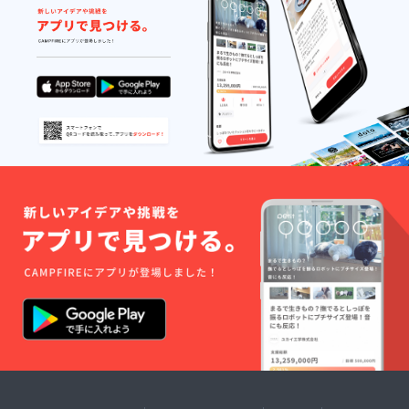
で備考
欄に記
載くだ
さい。
本名、
ハンド
ル名ど
ちらで
も結構
です。
なお、
クレ
ジット
掲載を
希望さ
れない
場合は
備考欄
に「記
載不
要」と
ご記載
くださ
い。 ※
お支払
い金額
は
CAMPF