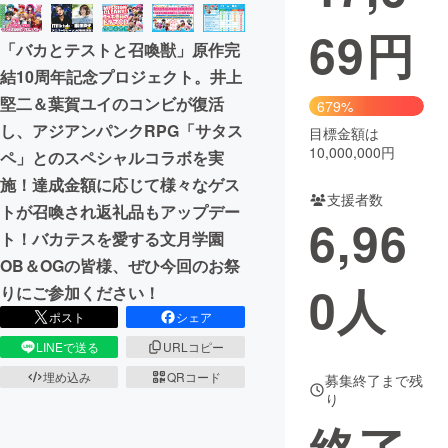
69
円
まちづくり・地域活性化
「バカとテストと召喚獣」原作完
結10周年記念プロジェクト。井上
CAMPFIRE for Social Good
CAMPFIRE Creation
堅二＆葉賀ユイのコンビが復活
679%
CAMPFIREふるさと納税
machi-ya
コミュニティ
し、アジアンパンクRPG「サタス
目標金額は
10,000,000円
ペ」とのスペシャルコラボを実
施！達成金額に応じて様々なゲス
支援者数
トが召喚され返礼品もアップデー
6,96
ト！バカテスを愛する文月学園
OB＆OGの皆様、ぜひ今回のお祭
0
人
りにご参加ください！
ポスト
シェア
LINEで送る
URLコピー
埋め込み
QRコード
募集終了まで残
り