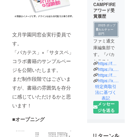
CAMPFIRE
アワード受
賞履歴
2025 ポップ
カルチャー
文月学園同窓会実行委員で
部門
ファミ通文
す。
庫編集部で
「バカテス」×「サタスペ」
す。『バカ
コラボ書籍のサンプルペー
とテストと
https://famitsubunko.jp/special/bakatest/bakates_anniversary.html
召喚獣』原
https://x.com/BT_anniversary
ジを公開いたします。
作完結10周
https://famitsubunko.jp/
まだ制作段階ではございま
https://x.com/FB_twi
年＆アニメ
特定商取引
すが、書籍の雰囲気を存分
化15周年を
法に基づく
記念してク
に感じていただけるかと思
表記
ラウドファ
メッセー
います！
ンディング
ジを送る
を実施いた
■オープニング
します。
リターンを