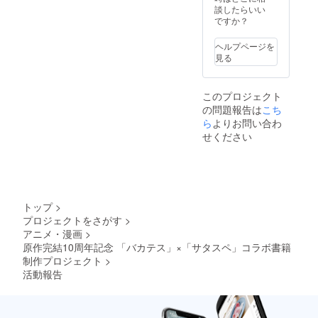
籍ドラ
談したらいい
マ
ですか？
CD【☆
12】 ※
ヘルプページを
詳細は
見る
プロ
ジェク
トペー
このプロジェクト
ジ本文
の問題報告は
こち
「返礼
商品詳
ら
よりお問い合わ
細説
せください
明」を
ご確認
くださ
い。 ※
コラボ
書籍へ
トップ
>
のクレ
プロジェクトをさがす
>
ジット
アニメ・漫画
>
掲載
原作完結10周年記念 「バカテス」×「サタスペ」コラボ書籍
【☆8】
につい
制作プロジェクト
>
て、ご
活動報告
希望の
お名前
を10文
字以内