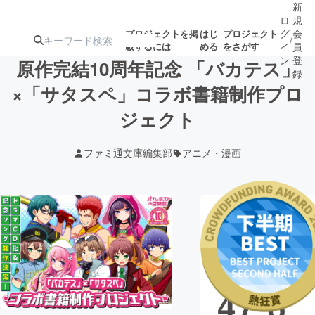
新
ロ
規
グ
会
プロジェクトを掲
はじ
プロジェクト
/
載するには
める
をさがす
イ
員
ン
登
原作完結10周年記念 「バカテス」
録
×「サタスペ」コラボ書籍制作プロ
ジェクト
人気のプロ
注目のリ
注目の新着プロ
募集終了が近いプ
もうすぐ公開
ジェクト
ターン
ジェクト
ロジェクト
されます
ファミ通文庫編集部
アニメ・漫画
アート・写真
音楽
現在の支援総
テクノロジー・ガジェット
ゲーム・サ
額
67,9
映像・映画
書籍・雑誌
47,6
ビジネス・起業
チャレンジ