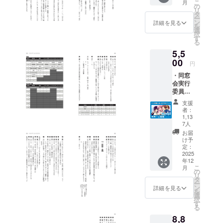
こ
月
覧権
の
リ
【☆2】
タ
ー
・原
ン
詳細を見る
を
作・井
選
択
上堅二
す
る
先生書
5,5
き下ろ
00
しコラ
円
ボ書籍
・同窓
【☆3】
会実行
・
委員よ
「milkt
りお礼
ub×麻生
支援
のメッ
夏子」
者：
セージ
アニ
1,13
【☆1】
7人
バーサ
・活動
リー記
お届
報告
け予
念ソン
「同窓
定：
グ
2025
会だよ
【☆11
年12
り」閲
】 ・コ
こ
月
覧権
の
ラボ書
リ
【☆2】
タ
籍ドラ
ー
・原
ン
詳細を見る
マ
を
作・井
選
CD【☆
択
上堅二
す
12】 ※
る
先生書
詳細は
8,8
き下ろ
プロ