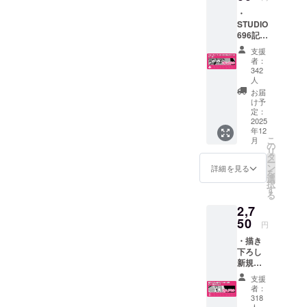
商品詳
ボ書籍
・
細説
へのク
STUDIO
明」を
レジッ
696記念
ご確認
ト掲載
パー
くださ
支援
【☆8】
カー
い。 ※
者：
・
（S〜
お支払
342
「milkt
2XL：2
人
い金額
ub×麻生
種3カ
は
お届
夏子」
ラーか
け予
CAMPF
アニ
ら選
定：
IRE手数
バーサ
2025
択）
料、シ
リー記
年12
【☆10
ステム
こ
月
念ソン
】 ※詳
の
利用料
リ
グ
細はプ
タ
込みで
ー
【☆11
ロジェ
ン
詳細を見る
8,085円
を
】 ・コ
クト
選
となり
択
ラボ書
ページ
す
ます。
る
籍ドラ
本文
マ
2,7
「返礼
CD【☆
50
商品詳
円
12】 ※
細説
詳細は
・描き
明」を
プロ
下ろし
ご確認
ジェク
新規イ
くださ
トペー
ラスト
い。 ※
支援
ジ本文
使用ア
お支払
者：
「返礼
クリル
い金額
318
商品詳
スタン