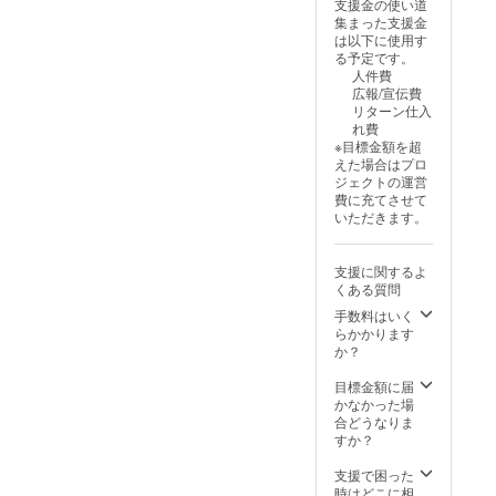
支援金の使い道
ラ分）
場合に
集まった支援金
【☆6】
は限定
は以下に使用す
・額縁
数を追
る予定です。
入り複
加調整
人件費
製サイ
する可
広報/宣伝費
ン＆イ
能性が
リターン仕入
ラスト
ござい
れ費
お礼
ます。
※目標金額を超
状
えた場合はプロ
【☆7】
ジェクトの運営
・コラ
費に充てさせて
ボ書籍
いただきます。
へのク
レジッ
ト掲載
支援に関するよ
【☆8】
くある質問
・
「milkt
手数料はいく
ub×麻生
らかかります
夏子」
か？
アニ
バーサ
目標金額に届
リー記
かなかった場
念ソン
合どうなりま
グ
すか？
【☆11
】 ・コ
支援で困った
ラボ書
時はどこに相