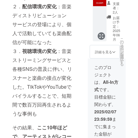
セプト
提供 ・
子にて
してお
支援
２．
配信環境の変化
：音楽
メイキ
ナレッ
配布
りま
者：
ング、
ジ集と
（10
す。
2人
ディストリビューション
活動ア
B-Side
冊） ・
※starR
お届
ドバイ
Incubat
2024年
oによる
け予
サービスの登場により、個
ス） ※
or WEB
に開催
メンタ
定：
支援
サイト
したB-
2025
リング
人で活動していても楽曲配
年06
時、必
にスポ
Side
セッ
こ
月
ず備考
ンサー
School
ション
信が可能になった
の
リ
欄に掲
企業と
のアー
はZoom
タ
ー
３．
視聴環境の変化
：音楽
載を希
して掲
カイブ
を使用
ン
詳細を見る
を
望され
載 掲載
動画視
した60
選
択
ストリーミングサービスと
るお名
期間：
聴権 ・
分×1
す
る
前をご
25年6
ナレッ
回、25
このプロ
各種SNSの普及に伴い、リ
記入く
月〜26
ジ集の
年6月～
ジェクト
ださい
年5月 ※
リリー
26年5月
スナーと楽曲の接点が変化
※イベン
支援
スイベ
の期間
は、
All-In方
ト会場
時、必
ント
内の実
した。TikTokやYouTubeで
式
です。
への交
ず備考
（都内
施とな
通費や
欄に掲
実施）
バイラルすることで、短期
りま
目標金額に
滞在費
載を希
参加チ
す。
関わらず、
間で数百万回再生されるよ
は各自
望され
ケット
でご負
る企業
提供 ・
2025/02/07
うな事例も
担くだ
名をご
ナレッ
23:59:59
ま
さい。
記入く
ジ集と
※アーカ
ださい
B-Side
でに集まっ
その結果、
ここ10年ほど
イブ動
※イベン
Incubat
た金額が
画の概
ト会場
or WEB
で、アーティストがレコー