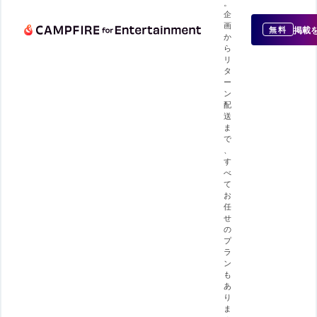
。
企
画
掲載
無料
か
ら
リ
タ
ー
ン
配
送
ま
で
、
す
べ
て
お
任
せ
の
プ
ラ
ン
も
あ
り
ま