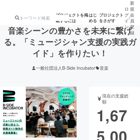
新
ロ
規
グ
会
プロジェクトを掲
はじ
プロジェクト
/
載するには
める
をさがす
イ
員
ン
登
音楽シーンの豊かさを未来に繋げ
録
る。「ミュージシャン支援の実践ガ
イド」を作りたい！
人気のプロ
注目のリ
注目の新着プロ
募集終了が近いプ
もうすぐ公開
ジェクト
ターン
ジェクト
ロジェクト
されます
一般社団法人B-Side Incubator
音楽
アート・写真
音楽
現在の支援総
テクノロジー・ガジェット
ゲーム・サ
額
1,67
映像・映画
書籍・雑誌
5,00
ビジネス・起業
チャレンジ