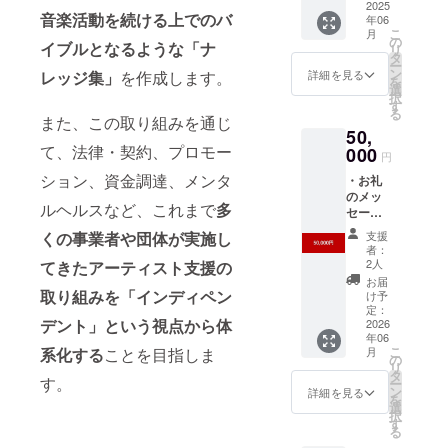
集を冊
2025
聴権 ・
音楽活動を続ける上でのバ
年06
子にて
2025年
こ
月
配布 ・
に開催
の
イブルとなるような「ナ
リ
ナレッ
するB-
タ
ー
ジ集の
Side
ン
詳細を見る
レッジ集」
を作成します。
を
リリー
Incubat
選
択
スイベ
or主催
す
る
ント
イベン
また、この取り組みを通じ
50,
（都内
ト（都
て、法律・契約、プロモー
実施）
000
内にて
円
参加チ
複数回
ション、資金調達、メンタ
・お礼
ケット
実施）
のメッ
提供 ・
への参
ルヘルスなど、これまで
多
セージ
2024年
加チ
・ナ
に開催
ケット
支援
くの事業者や団体が実施し
レッジ
したB-
提供 ※
者：
集にお
Side
支援
2人
てきたアーティスト支援の
名前掲
School
時、必
お届
載 ・ナ
のアー
取り組みを「インディペン
ず備考
け予
レッジ
カイブ
定：
欄に掲
デント」という視点から体
集を冊
2026
動画視
載を希
年06
子にて
聴権 ・
望され
こ
月
系化する
ことを目指しま
配布 ・
starRo
の
るお名
リ
ナレッ
による
タ
前をご
す。
ー
ジ集の
1on1メ
ン
記入く
詳細を見る
を
リリー
ンタリ
選
ださ
択
スイベ
ング
す
い。 ※
る
ント
セッ
アーカ