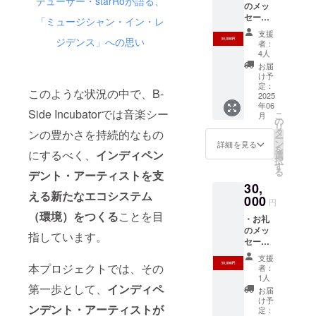
デューサー・starRoが語る、
欄に掲
のメッ
載を希
セージ
「ミュージシャン・イン・レ
望され
・ナ
支援
るお名
レッジ
ジデンス」への思い
者：
前をご
集にお
4人
記入く
名前掲
お届
ださい
載 ・ナ
け予
※イベン
レッジ
定：
ト会場
このような状況の中で、B-
集を冊
2025
への交
年06
子にて
Side Incubatorでは音楽シー
通費や
こ
月
配布 ・
の
滞在費
リ
ナレッ
タ
ンの豊かさを持続的なもの
は各自
ー
ジ集の
ン
詳細を見る
でご負
を
リリー
にするべく、
インディペン
選
担くだ
択
スイベ
す
さい。
る
デント・アーティストを支
ント
※アーカ
30,
（都内
イブ動
える新たなエコシステム
実施）
000
円
画の概
にご招
（環境）をつくる
ことを目
要は
・お礼
待 ・
ページ
のメッ
2024年
指しています。
本文最
セージ
に開催
下部に
・ナ
したB-
支援
記載を
レッジ
Side
本プロジェクトでは、その
者：
してお
集にお
School
1人
りま
名前掲
第一歩として、
インディペ
のアー
お届
す。
載 ・ナ
カイブ
け予
ンデント・アーティストが
レッジ
動画視
定：