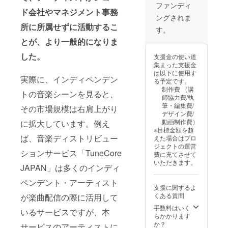
要は
への交
サイト
ファンディ
ページ
通費や
にスポ
ド会社やマネジメント事務
ングされま
本文最
滞在費
ンサー
所に所属せずに活動するこ
下部に
は各自
企業
す。
記載を
でご負
（大
とが、より一般的になりま
してお
担くだ
枠）と
りま
さい。
して掲
した。
支援金の使い道
す。 ※
※アーカ
載 掲
集まった支援金
つや
イブ動
載期
は以下に使用す
ちゃん
画の概
間：25
実際に、インディペンデン
る予定です。
による
要は
年6月〜
制作費 （講
コンサ
ページ
26年5月
トの音楽シーンを見ると、
師協力費/執
ルは
本文最
※支援
筆・編集費/
その市場規模は右肩上がり
Zoomを
下部に
時、必
デザイン費/
使用し
記載を
ず備考
動画制作費）
に拡大しています。例え
た30分
してお
欄に掲
※目標金額を超
×2回の
りま
載を希
ば、音楽ディストリビュー
えた場合はプロ
ヒアリ
す。
望され
ジェクトの運営
ング＆
る企業
ションサービス「TuneCore
費に充てさせて
アドバ
名をご
いただきます。
イス、
記入く
JAPAN」は多くのインディ
25年6月
ださい
～26年5
※イベン
ペンデント・アーティスト
支援に関するよ
月の期
ト会場
くある質問
が楽曲配信の際に活用して
間内の
への交
実施と
通費や
手数料はいく
いるサービスですが、本
なりま
滞在費
らかかります
す。
は各自
か？
サービスのアーティストに