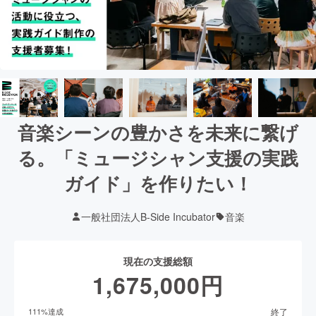
音楽シーンの豊かさを未来に繋げ
る。「ミュージシャン支援の実践
ガイド」を作りたい！
一般社団法人B-Side Incubator
音楽
現在の支援総額
1,675,000
円
終了
111
%達成