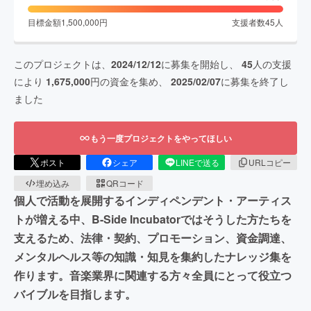
目標金額
1,500,000
円
支援者数
45
人
このプロジェクトは、
2024/12/12
に募集を開始し、
45
人の支援
により
1,675,000
円の資金を集め、
2025/02/07
に募集を終了し
ました
もう一度プロジェクトをやってほしい
ポスト
シェア
LINEで送る
URLコピー
埋め込み
QRコード
個人で活動を展開するインディペンデント・アーティス
トが増える中、B-Side Incubatorではそうした方たちを
支えるため、法律・契約、プロモーション、資金調達、
メンタルヘルス等の知識・知見を集約したナレッジ集を
作ります。音楽業界に関連する方々全員にとって役立つ
バイブルを目指します。