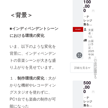
100
（都内
ション
イブ動
実施）
,00
※支援
画の概
参加チ
時、必
0
要は
円
ケット
＜背景＞
ず備考
ページ
提供 ・
・ナ
欄に掲
本文最
2024年
レッジ
載を希
下部に
に開催
集を冊
望され
記載を
■インディペンデントシーン
したB-
子にて
るお名
してお
支援
Side
配布（3
前をご
りま
者：
における環境の変化
School
冊） ・
記入く
す。 ※
1人
のアー
2024年
ださい
イベン
お届
カイブ
に開催
※イベン
ト会場
け予
いま、以下のような変化を
動画視
したB-
ト会場
定：
への交
聴権 ・
Side
2025
への交
通費や
背景に、インディペンデン
年06
つや
School
通費や
滞在費
こ
月
ちゃん
のアー
滞在費
の
トの音楽シーンが大きな盛
は各自
リ
による
カイブ
は各自
タ
でご負
ー
アー
動画視
り上がりを見せています。
でご負
ン
担くだ
詳細を見る
を
ティス
聴権 ・
担くだ
選
さい。
択
トコン
ナレッ
さい。
す
る
１．
制作環境の変化
：大が
サル
ジ集の
※アーカ
500
（アー
リリー
イブ動
かりな機材やレコーディン
ティス
スイベ
,00
画の概
トコア
ント
要は
0
グスタジオを使わずに、
円
バ
（都内
ページ
リュー
実施）
・ナ
本文最
PC1台でも楽曲の制作が可
の発掘
参加チ
レッジ
下部に
とコン
ケット
集を冊
能になった
記載を