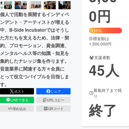
0
円
まちづくり・地域活性化
個人で活動を展開するインディペ
ンデント・アーティストが増える
CAMPFIRE for Social Good
CAMPFIRE Creation
中、B-Side Incubatorではそうし
111%
CAMPFIREふるさと納税
machi-ya
コミュニティ
た方たちを支えるため、法律・契
目標金額は
1,500,000円
約、プロモーション、資金調達、
メンタルヘルス等の知識・知見を
支援者数
集約したナレッジ集を作ります。
45
人
音楽業界に関連する方々全員に
とって役立つバイブルを目指しま
す。
募集終了まで残
ポスト
シェア
り
LINEで送る
URLコピー
終了
埋め込み
QRコード