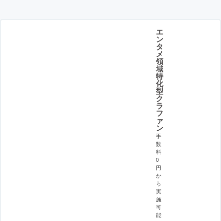
エ
ン
タ
メ
領
域
特
化
型
ク
ラ
フ
ァ
ン
手
数
料
0
円
か
ら
実
施
可
能