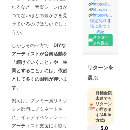
https://bside-incubator.com/
れるなど、音楽シーンはか
https://x.com/bside_incubator
https://www.instagram.com/bside_incubator/
つてないほどの豊かさを見
特定商取引
せているのではないでしょ
法に基づく
表記
うか。
メッセー
ジを送る
しかしその一方で、
DIYな
アーティストが音楽活動を
「続けていくこと」や「生
リターンを
業とすること」には、依然
選ぶ
として多くの困難が伴いま
す
。
目標金額
未達でも
例えば、グラミー賞リミッ
リターン
クス部門にノミネートさ
が届きま
す
(All-in
れ、インディペンデント・
方式)
アーティスト支援にも取り
5,0