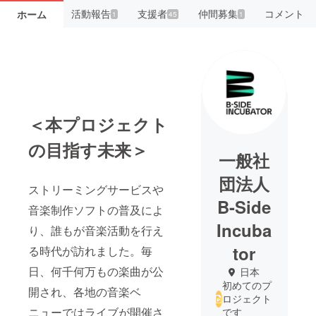
活動報告
支援者
仲間募集
コメント
ホーム
1
45
1
＜本プロジェクト
の目指す未来＞
一般社
団法人
ストリーミングサービスや
B-Side
音楽制作ソフトの普及によ
Incuba
り、誰もが音楽活動を行え
tor
る時代が訪れました。毎
日、何千何万もの楽曲が公
日本
初めてのプ
開され、各地の音楽ベ
ロジェクト
ニューではライブが開催さ
です