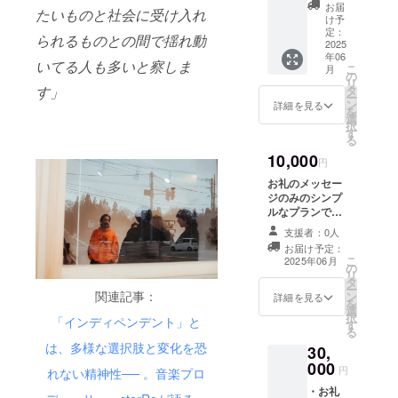
名前掲
記入く
お届
たいものと社会に受け入れ
載 ・ナ
ださい
け予
レッジ
※イベン
定：
られるものとの間で揺れ動
集を冊
2025
ト会場
年06
子にて
への交
いてる人も多いと察しま
こ
月
配布 ・
通費や
の
リ
ナレッ
滞在費
タ
す」
ー
ジ集の
は各自
ン
詳細を見る
を
リリー
でご負
選
択
スイベ
担くだ
す
る
ント
さい。
10,000
（都内
円
実施）
お礼のメッセー
参加チ
ジのみのシンプ
ケット
ルなプランで
提供 ・
す。
2024年
支援者：0人
に開催
お届け予定：
したB-
こ
2025年06月
の
Side
リ
タ
School
ー
関連記事：
ン
詳細を見る
のアー
を
選
カイブ
択
「インディペンデント」と
す
動画視
る
聴権 ※
は、多様な選択肢と変化を恐
30,
支援
000
円
時、必
れない精神性── 。音楽プロ
ず備考
・お礼