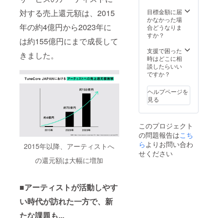
でご負
担くだ
目標金額に届
対する売上還元額は、2015
さい。
かなかった場
※アーカ
年の約4億円から2023年に
合どうなりま
イブ動
すか？
は約155億円にまで成長して
画の概
要は
支援で困った
きました。
ページ
時はどこに相
本文最
談したらいい
下部に
ですか？
記載を
してお
ヘルプページを
りま
見る
す。
このプロジェクト
の問題報告は
こち
ら
よりお問い合わ
2015年以降、アーティストへ
せください
の還元額は大幅に増加
■アーティストが活動しやす
い時代が訪れた一方で、新
たな課題も...