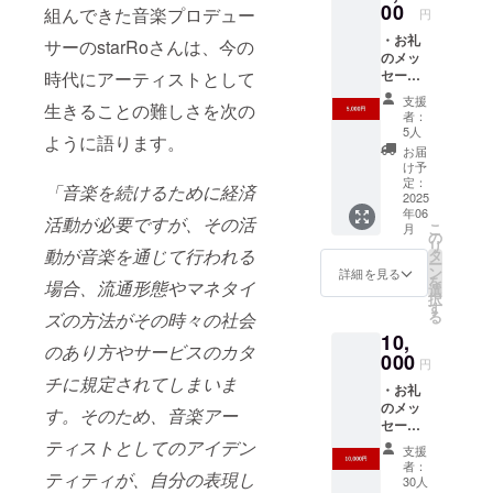
00
組んできた音楽プロデュー
円
・お礼
サーのstarRoさんは、今の
のメッ
セージ
時代にアーティストとして
・ナ
支援
生きることの難しさを次の
レッジ
者：
集にお
5人
ように語ります。
名前掲
お届
載 ・ナ
け予
レッジ
定：
「音楽を続けるために経済
集のリ
2025
年06
リース
活動が必要ですが、その活
こ
月
イベン
の
リ
ト（都
動が音楽を通じて行われる
タ
ー
内実
ン
詳細を見る
を
場合、流通形態やマネタイ
施）参
選
択
加チ
す
る
ズの方法がその時々の社会
ケット
10,
提供 ※
のあり方やサービスのカタ
支援
000
円
時、必
チに規定されてしまいま
・お礼
ず備考
のメッ
欄に掲
す。そのため、音楽アー
セージ
載を希
・ナ
望され
ティストとしてのアイデン
支援
レッジ
るお名
者：
ティティが、自分の表現し
集にお
前をご
30人