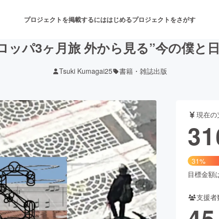
プロジェクトを掲載するには
はじめる
プロジェクトをさがす
ロッパ3ヶ月旅 外から見る”今の僕と
Tsuki Kumagai25
書籍・雑誌出版
注目のリターン
注目の新着プロジェクト
募集終了が近いプロジェクト
も
現在の
音楽
舞台・パフォーマンス
31
ゲーム・サービス開発
フード・飲食店
31%
書籍・雑誌出版
アニメ・漫画
目標金額は1
支援者
チャレンジ
ビューティー・ヘルスケ
45