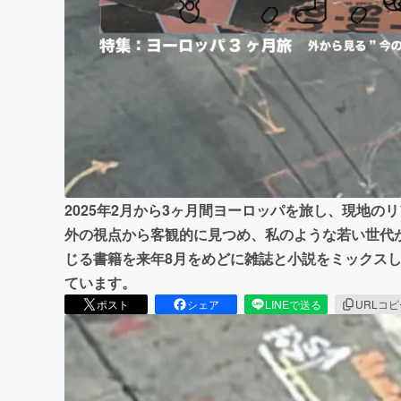
まちづくり・地域活性化
2025年2月から3ヶ月間ヨーロッパを旅し、現地
外の視点から客観的に見つめ、私のような若い世代
じる書籍を来年8月をめどに雑誌と小説をミックスし
ています。
ポスト
シェア
LINEで送る
URLコ