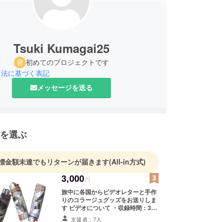
Tsuki Kumagai25
初めてのプロジェクトです
引法に基づく表記
メッセージを送る
を選ぶ
標金額未達でもリターンが届きます
(All-in方式)
3,000
円
旅中に各国からビデオレターと手作
りのコラージュグッズをお送りしま
す ビデオについて ・収録時間：30
秒〜1分ほど ・お送り形態：URLを
支援者：7人