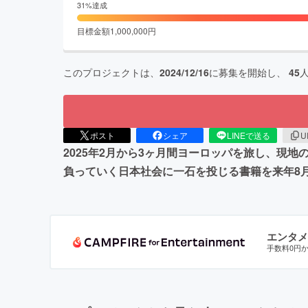
31
%達成
目標金額
1,000,000
円
このプロジェクトは、
2024/12/16
に募集を開始し、
45
ポスト
シェア
LINEで送る
U
2025年2月から3ヶ月間ヨーロッパを旅し、現
負っていく日本社会に一石を投じる書籍を来年8
エンタメ
手数料0円