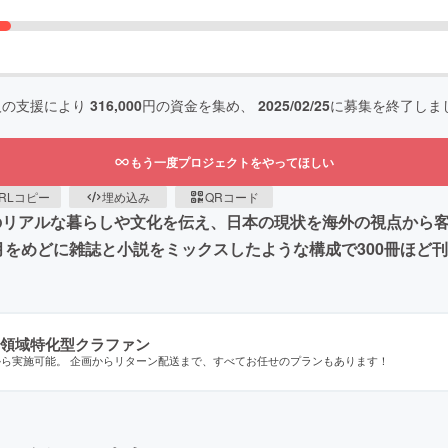
人の支援により
316,000
円の資金を集め、
2025/02/25
に募集を終了しま
もう一度プロジェクトをやってほしい
RLコピー
埋め込み
QRコード
地のリアルな暮らしや文化を伝え、日本の現状を海外の視点から
月をめどに雑誌と小説をミックスしたような構成で300冊ほど
領域特化型クラファン
から実施可能。 企画からリターン配送まで、すべてお任せのプランもあります！