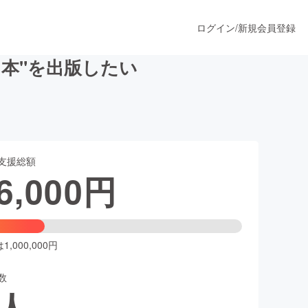
ログイン
/
新規会員登録
日本"を出版したい
うすぐ公開されます
支援総額
プロダクト
6,000
円
ファッション
スポーツ
,000,000円
数
ア
ソーシャルグッド
人