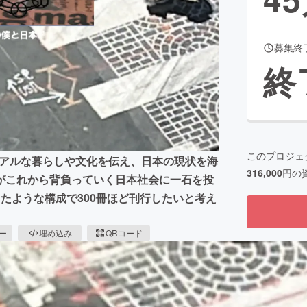
募集終
CAMPFIRE for Social Good
CAMPFIRE Creation
終
CAMPFIREふるさと納税
machi-ya
コミュニティ
このプロジェ
のリアルな暮らしや文化を伝え、日本の現状を海
316,000
円の
がこれから背負っていく日本社会に一石を投
たような構成で300冊ほど刊行したいと考え
ピー
埋め込み
QRコード