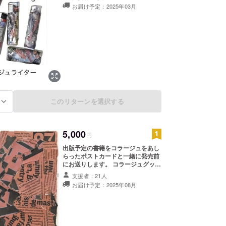
お送りさせていただきます。 ・収録
お届け予定：2025年03月
内容：各国の町並み、私個人の感
想、実体験エピソードなど コラー
ジュグッズについて 各国で私、フォ
トグラファーが撮影した写真を組み
合わせて国々の魅力を表現したもの
をお送りいたします。 品目はポスト
カード、その他日用品グッズの2種
類からお選びいただけますので、希
望セットを備考欄にご記載くださ
い。 ※日用品グッズは何が届くかは
お楽しみとさせてください。 ※ライ
ター発送対応しているヤマト運輸経
このリターンを選択する
る
由で発送いたします。
5,000
円
出版予定の書籍をコラージュをあし
らったポストカードと一緒に発売前
にお送りします。 コラージュグッズ
について 各国で私、フォトグラ
支援者：21人
ファーが撮影した写真を組み合わせ
お届け予定：2025年08月
て国々の魅力を表現したものをポス
トカードに落とし込み、お送りいた
します。