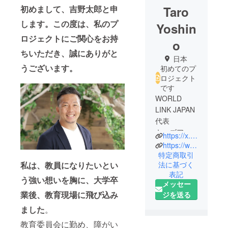
Taro
初めまして、吉野太郎と申
します。この度は、私のプ
Yoshin
ロジェクトにご関心をお持
o
ちいただき、誠にありがと
日本
うございます。
初めてのプ
ロジェクト
です
WORLD
LINK JAPAN
代表
キッズアス
https://x.com/taro27_com
リートメー
https://www.instagram.com/taro.y_2788/
カー
特定商取引
私は、教員になりたいとい
法に基づく
表記
過去には、
う強い想いを胸に、大学卒
メッセー
教育委員
業後、教育現場に飛び込み
ジを送る
会・民間・
ました
。
NPO法人と
渡り歩き、
教育委員会に勤め、障がい