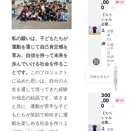
せてい
容は
です。
,00
残り8
ただき
メール
HPにあ
0
円
ます。
にて打
なたの
※こちら
合せさ
企業名
【スペ
は現地
せてい
とリン
シャル
集合現
ただき
クを掲
企業ス
地解散
ます。
載させ
ポン
支援
のリ
※ネット
ていた
サー背
者：
私の願いは、子どもたちが
ターン
ワーク
だきま
中】 吉
0人
となり
販売ま
す。
野太郎
お届
運動を通じて自己肯定感を
ます。
たは企
WORLD
が代表
け予
業イ
LINK
を務め
定：
育み、自信を持って未来を
メージ
JAPAN
る
2025
年03
が相違
ののHP
WORLD
歩んでいける社会を作るこ
こ
月
する場
であな
LINK
の
リ
合等、
たの会
JAPAN
とです。
このプロジェクト
タ
ー
お断り
社をPR
のスぺ
ン
詳細を見る
を
に込めた思いは、自分の人
させて
できま
シャル
選
択
いただ
す。 さ
企業ス
す
る
生を通じて培ってきた経験
く場合
らに、
ポン
300
があり
活動時
サーに
や信念の結晶です。皆さま
ます。
に練習
なれる
,00
残り2
お断り
場にあ
権利で
0
と共に、運動が苦手な子ど
円
させて
なたの
す。 8
いただ
会社の
社限定
【スペ
もたちが笑顔で前向きに運
いた場
お名前
で
シャル
動を楽しめる社会を作り上
合は料
を掲載
WORLD
企業ス
金を返
させて
LINK
ポン
支援