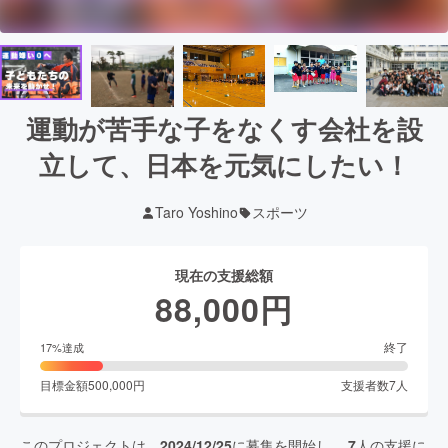
運動が苦手な子をなくす会社を設
立して、日本を元気にしたい！
Taro Yoshino
スポーツ
現在の支援総額
88,000
円
終了
17
%達成
目標金額
500,000
円
支援者数
7
人
このプロジェクトは、
2024/12/25
に募集を開始し、
7
人の支援に