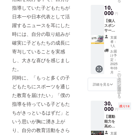
る
よりあ
日程予
10,
なたへ
指導していた子どもたちが
定 ※実
のお礼
000
施場所
円
日本一や日本代表として活
の直筆
までの
【個人
お手紙
交通費
躍するニュースを耳にした
スポン
をお送
は別途
サー】
りさせ
必要で
時には、自分の取り組みが
吉野太
ていた
す。 ※
支援
郎が代
だきま
詳細は
者：
確実に子どもたちの成長に
表を務
す。 上
1人
メール
める
乗せ支
寄与していることを実感
にてお
お届
WORLD
援大歓
け予
伝えさ
LINK
し、大きな喜びを感じまし
迎で
定：
せてい
JAPAN
2025
す。 ※
ただき
年03
た。
の個人
送料込
ます。
こ
月
スポン
みのお
の
リ
同時に、「もっと多くの子
サーに
値段で
タ
ー
なれる
す。
ン
詳細を見る
どもたちにスポーツを通じ
を
権利で
選
択
す。
す
た教育を届けたい」「僕の
る
WORLD
30,
LINK
指導を待っている子どもた
残り18
JAPAN
000
円
ちがきっといるはずだ」と
のHPに
【運動
支援者
いう思いが胸に湧き上が
能力を
として
高める
お名前
り、自分の教育活動をさら
合宿参
を掲載
支援