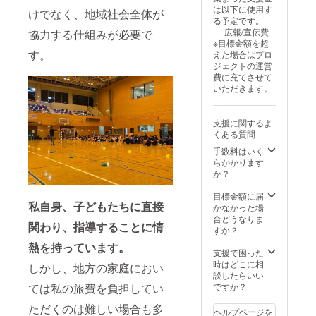
2025年
が相違
JAPAN
ののユ
は以下に使用す
けでなく、地域社会全体が
3月から
する場
ののHP
ニ
る予定です。
1年間で
合等、
であな
フォー
広報/宣伝費
協力する仕組みが必要で
す。
お断り
たの会
ムであ
※目標金額を超
させて
社をPR
なたの
す。
えた場合はプロ
いただ
できま
会社を
ジェクトの運営
く場合
す。 ※
PRでき
費に充てさせて
があり
掲載内
ます。
いただきます。
ます。
容は
さら
お断り
メール
に、HP
させて
にて打
にあな
支援に関するよ
いただ
合せさ
たの企
くある質問
いた場
せてい
業名と
合は料
ただき
リンク
手数料はいく
金を返
ます。
を掲載
らかかります
金させ
※ネット
させて
か？
ていた
ワーク
いただ
だきま
販売ま
きま
目標金額に届
す。 ※
たは企
す。
私自身、子どもたちに直接
かなかった場
公序良
業イ
WORLD
合どうなりま
関わり、指導することに情
俗に反
メージ
LINK
すか？
する文
が相違
JAPAN
熱を持っています。
言は掲
する場
ののHP
支援で困った
載でき
合等、
であな
時はどこに相
しかし、地方の家庭におい
ませ
お断り
たの会
談したらいい
ん。 ※
させて
社をPR
ですか？
ては私の旅費を負担してい
掲載期
いただ
できま
間は
く場合
す。 ※
ただくのは難しい場合も多
ヘルプページを