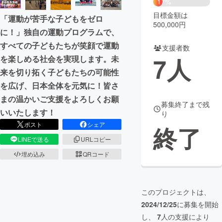
17%
目標金額は
「運動が苦手な子どもをゼロ
まちづくり・地域活性化
500,000円
に！」独自の運動プログラムで、
すべての子どもたちが笑顔で運動
支援者数
CAMPFIRE for Social Good
CAMPFIRE Creation
7
人
を楽しめる社会を実現します。未
CAMPFIREふるさと納税
machi-ya
コミュニティ
来を切り拓く子どもたちの可能性
を広げ、日本全体を元気に！皆さ
まの温かいご支援をよろしくお願
募集終了まで残
いいたします！
り
ポスト
シェア
終了
LINEで送る
URLコピー
埋め込み
QRコード
このプロジェクトは、
2024/12/25
に募集を開始
し、
7
人の支援により