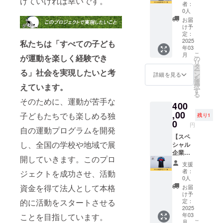
げていければ幸いです。
金させ
いただ
JAPAN
サー
者：
ていた
きま
のユニ
肩】 吉
0人
だきま
す。 ※
フォー
野太郎
お届
す。 ※
布に会
ムの背
が代表
け予
公序良
社名を
中部分
を務め
定：
俗に反
記載し
に企業
る
2025
私たちは「すべての子ども
年03
する文
て練習
名を掲
WORLD
こ
月
言は掲
場に設
載させ
LINK
が運動を楽しく経験でき
の
リ
載でき
置しま
ていた
JAPAN
タ
ー
る」社会を実現したいと考
ませ
す。
だきま
のスぺ
ン
詳細を見る
を
ん。 ※
（縦1m
す。
シャル
選
えています。
択
掲載期
横2m以
WORLD
企業ス
す
る
間は
上予
LINK
ポン
そのために、運動が苦手な
400
2025年
定） ※
JAPAN
サーに
3月から
掲載内
ののユ
なれる
,00
子どもたちでも楽しめる独
残り1
1年間で
容は
ニ
権利で
0
円
す。
メール
フォー
す。 2
自の運動プログラムを開発
にて打
ムであ
社限定
【スペ
し、全国の学校や地域で展
合せさ
なたの
で
シャル
せてい
会社を
WORLD
企業ス
開していきます。このプロ
ただき
PRでき
LINK
ポン
支援
ます。
ます。
JAPAN
サー
者：
ジェクトを成功させ、活動
※ネット
さら
のユニ
胸】 吉
0人
ワーク
に、HP
フォー
野太郎
資金を得て法人として本格
お届
販売ま
にあな
ムの肩
が代表
け予
たは企
たの企
部分に
を務め
定：
的に活動をスタートさせる
業イ
業名と
企業名
る
2025
年03
ことを目指しています。
メージ
リンク
を掲載
WORLD
こ
月