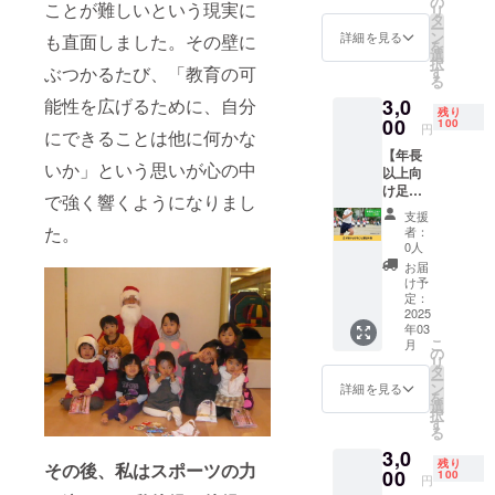
開始。
の
ことが難しいという現実に
リ
です。
タ
ー
吉野太
ン
詳細を見る
も直面しました。その壁に
を
郎より
選
択
お礼の
ぶつかるたび、「教育の可
す
る
メール
能性を広げるために、自分
3,0
をお送
残り
りさせ
00
100
円
にできることは他に何かな
ていた
【年長
だきま
いか」という思いが心の中
以上向
す。 上
け足が
乗せ支
で強く響くようになりまし
速くな
援大歓
支援
る子ど
迎で
た。
者：
も運動
す。
0人
体験】
お届
吉野太
け予
郎の足
定：
が速く
2025
年03
なる子
こ
月
ども向
の
リ
けの運
タ
ー
動メ
ン
詳細を見る
を
ソッド
選
択
を体験
す
る
できる
3,0
権利で
残り
その後、私はスポーツの力
す。 実
00
100
円
施時間