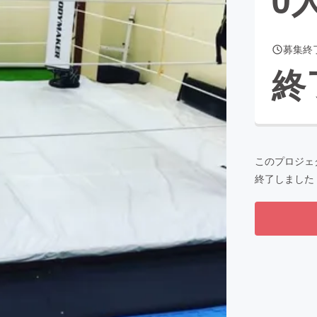
募集終
CAMPFIRE for Social Good
CAMPFIRE Creation
終
CAMPFIREふるさと納税
machi-ya
コミュニティ
このプロジェ
終了しました