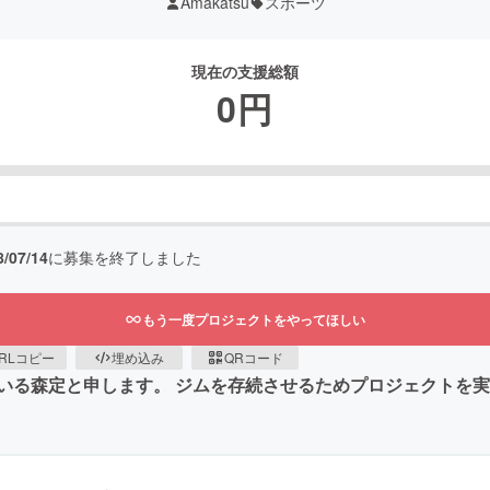
Amakatsu
スポーツ
現在の支援総額
0
円
8/07/14
に募集を終了しました
もう一度プロジェクトをやってほしい
RLコピー
埋め込み
QRコード
いる森定と申します。 ジムを存続させるためプロジェクトを