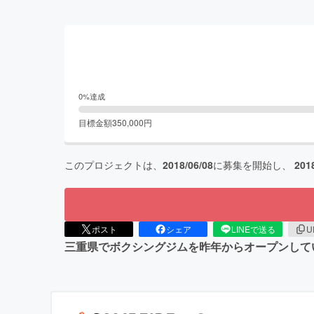
0
%達成
目標金額
350,000
円
このプロジェクトは、
2018/06/08
に募集を開始し、
201
ポスト
シェア
LINEで送る
U
三重県でボクシングジムを昨年からオープンして