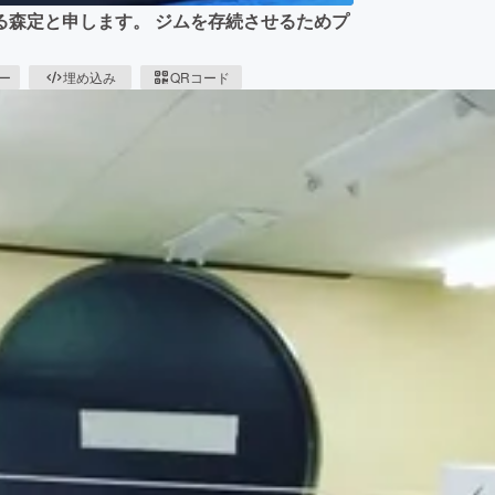
る森定と申します。 ジムを存続させるためプ
ピー
埋め込み
QRコード