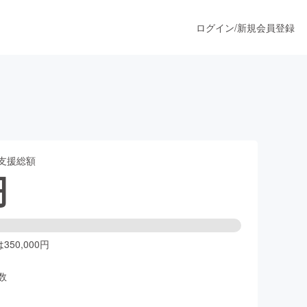
ログイン
/
新規会員登録
うすぐ公開されます
支援総額
プロダクト
円
ファッション
スポーツ
50,000円
数
ア
ソーシャルグッド
人