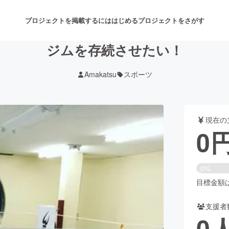
プロジェクトを掲載するには
はじめる
プロジェクトをさがす
ジムを存続させたい！
Amakatsu
スポーツ
注目のリターン
注目の新着プロジェクト
募集終了が近いプロジェクト
も
現在の
音楽
舞台・パフォーマンス
0
ゲーム・サービス開発
フード・飲食店
0%
書籍・雑誌出版
アニメ・漫画
目標金額は3
支援者
チャレンジ
ビューティー・ヘルスケ
0