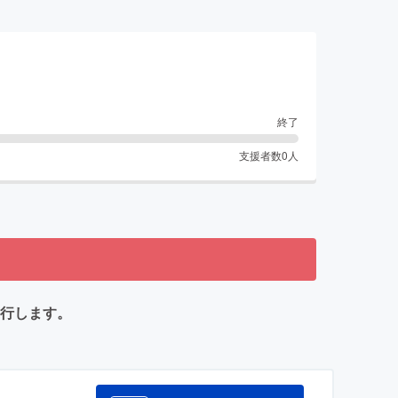
終了
支援者数
0
人
実行します。