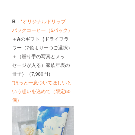
B
：
*オリジナルドリップ
バックコーヒー（5パック）
＋
A
のギフト｛ドライフラ
ワー（7色より一つご選択）
＋（贈り手の写真とメッ
セージが入る）家族年表の
冊子｝（7,980円）
*ほっと一息ついてほしいと
いう想いを込めて（限定50
個）