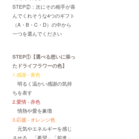
所、発
STEP②：次にその相手が喜
送のタ
イミン
んでくれそうな4つのギフト
グ等に
（A・B・C・D）の中から
ついて
もメー
一つを選んでください
ルにて
ご確認
させて
いただ
きます
STEP①【選べる想いに添っ
たドライフラワーの色】
1.感謝 - 黄色
明るく温かい感謝の気持
ちを表す
2.愛情 - 赤色
情熱や愛を象徴
3.応援 - オレンジ色
元気やエネルギーを感じ
させる。「希望」「前進」