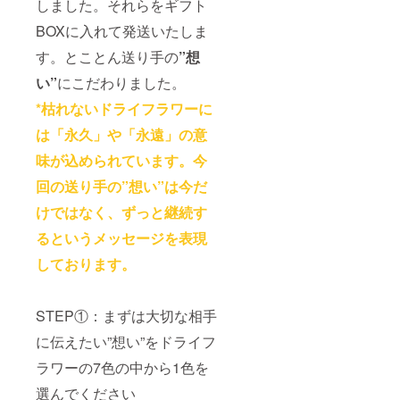
イミン
しました。それらをギフト
ジナル
グ等に
「家族
BOXに入れて発送いたしま
ついて
年表」
もメー
す。とことん送り手の
”想
に必要
ルにて
な、
ご確認
い”
にこだわりました。
「写真
させて
データ
いただ
*枯れないドライフラワーに
（6～12
きます
枚）」
は
「永久」や「永遠」の意
と、年
代毎の
味が込められています。今
「一言
回の送り手の”想い”は今だ
メッ
セー
けではなく、ずっと継続す
ジ」を
別途ご
るというメッセージを表現
準備い
ただき
しております。
ます。
こちら
もギフ
STEP①：まずは大切な相手
トBOX
に同梱
に伝えたい”想い”をドライフ
いたし
ます ③
ラワーの7色の中から1色を
ギフト
送付先
選んでください
のご住