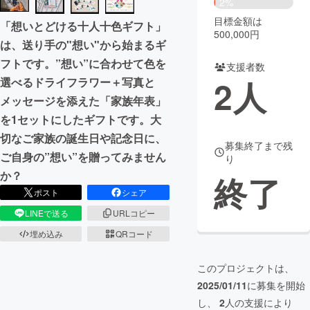
2%
目標金額は
「想いとどける十人十色ギフト」
まちづくり・地域活性化
500,000円
は、送り手の"想い"から始まるギ
フトです。”想い”に合わせて色を
支援者数
CAMPFIRE for Social Good
CAMPFIRE Creation
2
人
選べるドライフラワー＋写真と
CAMPFIREふるさと納税
machi-ya
コミュニティ
メッセージを添えた「家族年表」
を1セットにしたギフトです。大
切なご家族の誕生日や記念日に、
募集終了まで残
ご自身の”想い”を贈ってみません
り
か？
終了
ポスト
シェア
LINEで送る
URLコピー
埋め込み
QRコード
このプロジェクトは、
2025/01/11
に募集を開始
し、
2
人の支援により