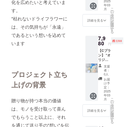
ト｛ド
2025
化を広めたいと考えていま
感謝 -
年03
ライフ
黄色
こ
月
す。
ラワー
明るく
の
リ
（7色よ
温かい
タ
ー
*枯れないドライフラワーに
りご選
感謝の
ン
詳細を見る
を
択）＋
気持ち
選
は、その気持ちが「永遠」
択
（贈り
を表す
す
る
手の写
2.愛情 -
であるという想いを込めて
7,9
真と
赤色
残り50
メッ
80
情熱や
います
円
セージ
愛を象
【Cプラ
が入
徴 3.応
ン】 *オ
る）家
援 - オ
リジナ
族年表
レンジ
ルバス
の冊
色 元
支援
ソルト
子｝
気やエ
者：
プロジェクト立ち
（2個）
（7,980
ネル
0人
＋Aのギ
円） *
ギーを
お届
フト
上げの背景
ほっと
感じさ
け予
｛ドラ
一息つ
定：
せる。
イフラ
2025
いてほ
「希
年03
ワー（7
しいと
望」
こ
月
贈り物が持つ本当の価値
色より
いう想
の
「前
リ
ご選
いを込
タ
進」を
ー
は、モノを受け取って喜ん
択）＋
めて
ン
象徴 4.
詳細を見る
を
（贈り
（限定
選
尊敬 -
でもらうこと以上に、それ
択
手の写
50個）
す
紫色
る
真と
【ドラ
高貴で
を通じて送り手の"想い"を伝