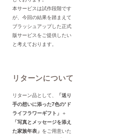
年表」
ます ③
イフラ
に必要
ギフト
本サービスは試作段階です
ワーを
な、
送付先
ギフト
「写真
のご住
が、今回の結果を踏まえて
BOXに
データ
所、発
梱包
（6～12
ブラッシュアップした正式
送のタ
し、送
枚）」
イミン
版サービスをご提供したい
付いた
と、年
グ等に
します
代毎の
ついて
と考えております。
ので、
「一言
もメー
10色よ
メッ
ルにて
り一つ
セー
ご確認
ご選択
ジ」を
させて
くださ
別途ご
いただ
い（ド
準備い
きます
ライフ
ただき
リターンについて
ラワー
ます。
の種類
こちら
につい
もギフ
てはこ
トBOX
リターン品として、
「送り
ちらで
に同梱
手の想いに添った7色の*ド
選定い
いたし
たしま
ます ③
ライフラワーギフト」
＋
すの
ギフト
で、ご
送付先
「写真とメッセージを添え
指定は
のご住
できま
所、発
た家族年表」
をご用意いた
せん）
送のタ
②オリ