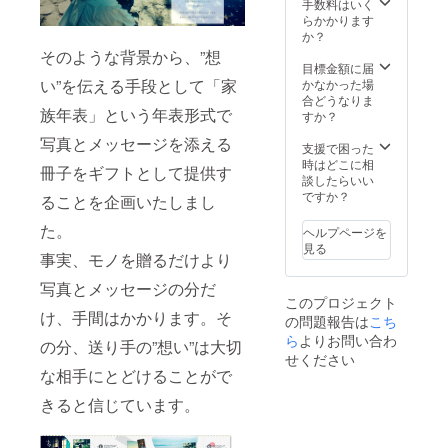
敬う気
手数料はいく
手の幸
のドラ
黄色
持ちを
らかかります
せを祈
イフラ
明るく
表現 5.
か？
る純粋
ワーを
温かい
お祝い -
な気持
ギフト
そのような背景から、”想
感謝の
ピンク
目標金額に届
ちを表
BOXに
気持ち
色 祝
い”を伝える手段として「家
かなかった場
現 7.共
梱包
を表す
福や幸
合どうなりま
感 - 緑
し、送
2.愛情 -
族年表」という年表形式で
福を感
すか？
色 安
付いた
赤色
じさせ
心感や
します
写真とメッセージを添える
情熱や
る。華
支援で困った
調和を
ので、7
愛を象
やかな
時はどこに相
もたら
色より
冊子をギフトとして提供す
徴 3.応
気持ち
談したらいい
す、共
一つご
援 - オ
にさせ
ですか？
感や穏
選択く
ることを企画いたしまし
レンジ
ること
やかな
ださい
色 元
を願う
気持ち
た。
（ドラ
ヘルプページを
気やエ
6.幸せ
を表現
イフラ
見る
ネル
事実、モノを贈るだけより
の願い -
【ご支
ワーの
ギーを
白色
援者の
種類に
写真とメッセージの分だ
感じさ
純粋で
方と
ついて
このプロジェクト
せる。
神聖な
メール
はこち
け、手間はかかります。そ
の問題報告は
「希
こち
イメー
にてご
らで選
望」
ジ。相
ら
よりお問い合わ
確認さ
定いた
の分、送り手の”想い”は大切
「前
手の幸
せてい
せください
します
進」を
せを祈
ただく
な相手にとどけることがで
ので、
象徴 4.
る純粋
こと】
ご指定
尊敬 -
な気持
きると信じています。
①「永
はでき
紫色
ちを表
遠」の
ませ
高貴で
現 7.共
想いを
ん） ②
優雅な