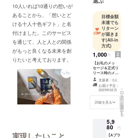
選ぶ
10人いれば10通りの想いが
あることから、「想いとど
目標金額
未達でも
ける十人十色ギフト」と名
リターン
付けました。このサービス
が届きま
す
(All-in
を通じて、人と人との関係
方式)
がもっと良くなる未来を創
1,000
円
りたいと考えております。
【お礼のメッ
セージ＆正式リ
リース時のメー
ル連絡】 感謝の
支援者：0人
気持ちを込め
お届け予定：
て、お礼のメッ
こ
2025年02月
の
セージをお送り
リ
タ
します。 また本
ー
ン
サービスが正式
詳細を見る
を
選
リリースのタイ
択
す
ミングでご指定
る
いただいたメー
5,9
ルアドレスへリ
80
リースのご連絡
円
を差し上げま
実現したいこと
【Aプラ
す。