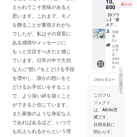
10,
メッ
イフラ
優雅な
残り10
セージ
800
ワーの
えられてこそ意味があると
色で、
円
が入
色】 1.
相手を
【Dプラ
思います。これまで、モノ
る）家
感謝 -
敬う気
ン】 *焚
族年表
黄色
持ちを
を贈ることが重視されがち
火アロ
の冊
明るく
表現 5.
マキャ
子｝
温かい
お祝い -
支援
でしたが、私はその背景に
ンドル
（7,980
感謝の
ピンク
者：
（ラベ
円） *
気持ち
0人
色 祝
ある感情やメッセージに
ンダー1
ゆっく
を表す
福や幸
お届
個）＋A
り入浴
2.愛情 -
け予
もっと注目すべきだと感じ
福を感
のギフ
して
定：
赤色
じさせ
ト｛ド
2025
ずっと
ています。日常の中で大切
情熱や
る。華
年03
ライフ
健康で
愛を象
やかな
こ
月
な人に"想い"をとどける手段
ラワー
いてほ
の
徴 3.応
気持ち
リ
（7色よ
しいと
タ
援 - オ
にさせ
ー
を増やし、誰かの想いをと
りご選
いう想
ン
レンジ
詳細を見る
ること
を
択）＋
いを込
選
色 元
を願う
どけるお手伝いをすること
択
（贈り
めて
す
気やエ
6.幸せ
る
手の写
（限定
ネル
このプロ
の願い -
で、より深い絆を築くこと
真と
50個）
ギーを
白色
ジェクト
メッ
【ドラ
ができると信じています。
感じさ
純粋で
セージ
イフラ
せる。
は、
All-In方
神聖な
が入
また家族のような身近な人
ワーの
「希
イメー
式
です。
る）家
色】 1.
望」
ジ。相
であればあるほど、いつで
族年表
感謝 -
「前
目標金額に
手の幸
の冊
黄色
進」を
せを祈
も伝えられるからという理
関わらず、
子｝
明るく
象徴 4.
る純粋
（10,80