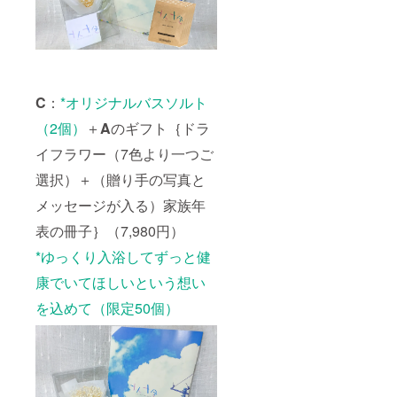
C
：
*オリジナルバスソルト
（2個）
＋
A
のギフト｛ドラ
イフラワー（7色より一つご
選択）＋（贈り手の写真と
メッセージが入る）家族年
表の冊子｝（7,980円）
*ゆっくり入浴してずっと健
康でいてほしいという想い
を込めて（
限定50個）