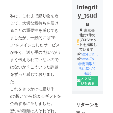
Integrit
y_tsud
私は、これまで贈り物を通
a
じて、大切な気持ちを届け
ることの重要性を感じてき
東京都
他に1件の
ましたが、一般的には”モ
プロジェク
ノ”をメインにしたサービス
トを掲載し
ています
が多く、送り手の”想い”がう
https://integrity-sbp.com/company#purpose
https://jyunin-toiro.online/
まく伝えられていないので
特定商取引
はないか？こういった課題
法に基づく
表記
をずっと感じておりまし
メッセー
た。
ジを送る
これをきっかけに贈り手
の”想い”から始まるギフトを
企画するに至りました。
リターンを
想いの種類は人それぞれ、