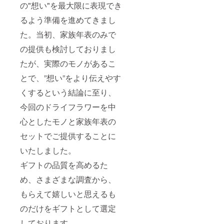
ギフト
はでき
のご住
の"想い"を最大限に表現でき
ちを表
BOXに
ませ
所、発
現 7.共
梱包
ん） ②
るよう準備を進めてきまし
送のタ
感 - 緑
し、送
オリジ
イミン
色 安
付いた
た。当初、家族年表のみで
ナル
グ等に
心感や
します
「家族
ついて
の提供も検討しておりまし
調和を
ので、
年表」
もメー
もたら
10色よ
に必要
ルにて
たが、実際のモノがあるこ
す、共
り一つ
な、
ご確認
感や穏
ご選択
「写真
させて
とで、”想い”をより伝えやす
やかな
くださ
データ
いただ
気持ち
い（ド
（6～12
きます
くするという結論に至り、
を表現
ライフ
枚）」
【ご支
ラワー
今回のドライフラワーを中
と、年
援者の
の種類
代毎の
方と
心としたモノと家族年表の
につい
「一言
メール
てはこ
メッ
セットでご提供することに
にてご
ちらで
セー
確認さ
選定い
ジ」を
いたしました。
せてい
たしま
別途ご
ただく
すの
準備い
ギフトの品質を高めるた
こと】
で、ご
ただき
①「永
指定は
ます。
め、さまざまな調査から、
遠」の
できま
こちら
想いを
もらえて嬉しいと思えるも
せん）
もギフ
込めた
②オリ
トBOX
のだけをギフトとして選定
テーマ
ジナル
に同梱
カラー
「家族
いたし
しております。
のドラ