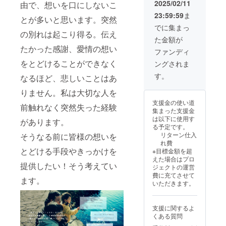
温かい
尊敬 -
2025/02/11
な気持
由で、想いを口にしないこ
0円） *
感謝の
紫色
ちを表
23:59:59
ま
自宅で
気持ち
高貴で
とが多いと思います。突然
現 7.共
リラッ
を表す
優雅な
でに集まっ
感 - 緑
クスす
の別れは起こり得る。伝え
2.愛情 -
色で、
色 安
た金額が
る時間
赤色
相手を
心感や
たかった感謝、愛情の想い
を作っ
情熱や
敬う気
ファンディ
調和を
てほし
愛を象
持ちを
もたら
をとどけることができなく
ングされま
いとい
徴 3.応
表現 5.
す、共
う想い
援 - オ
お祝い -
す。
感や穏
なるほど、悲しいことはあ
を込め
レンジ
ピンク
やかな
て（限
色 元
色 祝
りません。私は大切な人を
気持ち
定10
気やエ
福や幸
を表現
支援金の使い道
個）
ネル
前触れなく突然失った経験
福を感
【ご支
集まった支援金
（炎の
ギーを
じさせ
援者の
は以下に使用す
があります。
揺らぎ
感じさ
る。華
方と
る予定です。
ととも
せる。
やかな
メール
リターン仕入
そうなる前に皆様の想いを
にキャ
「希
気持ち
にてご
れ費
ンドル
望」
にさせ
確認さ
とどける手段やきっかけを
※目標金額を超
が小さ
「前
ること
せてい
えた場合はプロ
く奏で
進」を
を願う
ただく
提供したい！そう考えてい
ジェクトの運営
る音色
象徴 4.
6.幸せ
こと】
費に充てさせて
が特長
尊敬 -
ます。
の願い -
①「永
いただきます。
です）
紫色
白色
遠」の
【ドラ
高貴で
純粋で
想いを
イフラ
優雅な
神聖な
込めた
支援に関するよ
ワーの
色で、
イメー
テーマ
くある質問
色】 1.
相手を
ジ。相
カラー
感謝 -