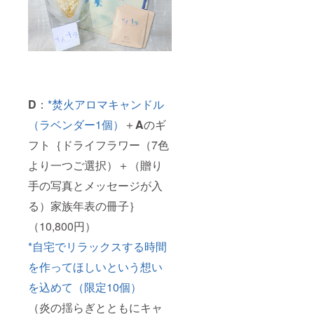
D
：
*焚火アロマキャンドル
（ラベンダー1個）
＋
A
のギ
フト｛ドライフラワー（7色
より一つご選択）＋（贈り
手の写真とメッセージが入
る）家族年表の冊子｝
（10,800円）
*自宅でリラックスする時間
を作ってほしいという想い
を込めて（限定10個）
（炎の揺らぎとともにキャ