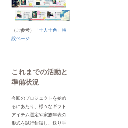
感 - 緑
込めた
オリジ
色で、
色 安
テーマ
ナル
相手を
心感や
カラー
「家族
敬う気
調和を
のドラ
年表」
持ちを
もたら
イフラ
に必要
表現 5.
す、共
ワーを
な、
お祝い -
感や穏
ギフト
「写真
（ご参考）
「十人十色」特
ピンク
やかな
BOXに
データ
色 祝
気持ち
設ページ
梱包
（6～12
福や幸
を表現
し、送
枚）」
福を感
【ご支
付いた
と、年
じさせ
援者の
します
代毎の
る。華
方と
ので、7
「一言
やかな
メール
色より
メッ
気持ち
にてご
一つご
セー
にさせ
確認さ
これまでの活動と
選択く
ジ」を
ること
せてい
ださい
別途ご
を願う
ただく
（ドラ
準備い
準備状況
6.幸せ
こと】
イフラ
ただき
の願い -
①「永
ワーの
ます。
白色
遠」の
種類に
こちら
純粋で
想いを
ついて
今回のプロジェクトを始め
もギフ
神聖な
込めた
はこち
トBOX
イメー
るにあたり、様々なギフト
テーマ
らで選
に同梱
ジ。相
カラー
定いた
いたし
アイテム選定や家族年表の
手の幸
のドラ
します
ます ③
せを祈
イフラ
ので、
ギフト
形式を試行錯誤し、送り手
る純粋
ワーを
ご指定
送付先
な気持