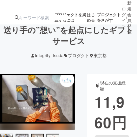
新
ロ
規
グ
会
プロジェクトを掲
はじ
プロジェクト
/
載するには
める
をさがす
イ
員
ン
登
送り手の”想い”を起点にしたギフト
録
サービス
人気のプロ
注目のリ
注目の新着プロ
募集終了が近いプ
もうすぐ公開
Integrity_tsuda
プロダクト
東京都
ジェクト
ターン
ジェクト
ロジェクト
されます
アート・写真
音楽
現在の支援総
額
11,9
テクノロジー・ガジェット
ゲーム・サ
60
円
映像・映画
書籍・雑誌
ビジネス・起業
チャレンジ