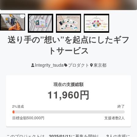
送り手の”想い”を起点にしたギフ
トサービス
Integrity_tsuda
プロダクト
東京都
現在の支援総額
11,960
円
終了
2
%達成
目標金額
500,000
円
支援者数
2
人
このプロジェクトは、
2025/01/11
に募集を開始し、
2
人の支援に