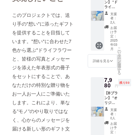
ン】 *ド
ライフ
ラワー
支援
このプロジェクトでは、送
（7色よ
者：
り一つ
2人
り手の"想い"に添ったギフト
ご選
お届
択）＋
を提供することを目指して
け予
（贈り
定：
手の写
2025
います。"想い"に合わせた7
年03
真と
こ
月
色から選ぶ*ドライフラワー
メッ
の
リ
セージ
タ
と、皆様の写真とメッセー
ー
が入
ン
詳細を見る
を
る）家
選
ジを添えた年表形式の冊子
択
族年表
す
る
の冊子
をセットにすることで、あ
7,9
（5,980
残り50
円） *気
80
なただけの特別な贈り物を
円
持ちが
【Bプラ
お一人お一人にご準備いた
永遠で
ン】 *オ
あると
します。これにより、単な
リジナ
いう想
ルド
いを込
支援
る”モノ”のやり取りではな
リップ
めて
者：
コー
【ドラ
0人
く、心からのメッセージを
ヒー（5
イフラ
お届
個）＋A
ワーの
け予
届ける新しい形のギフト文
のギフ
色】 1.
定：