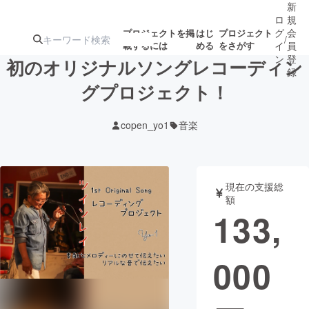
新
ロ
規
グ
会
プロジェクトを掲
はじ
プロジェクト
/
載するには
める
をさがす
イ
員
ン
登
初のオリジナルソングレコーディン
録
グプロジェクト！
人気のプロ
注目のリ
注目の新着プロ
募集終了が近いプ
もうすぐ公開
copen_yo1
音楽
ジェクト
ターン
ジェクト
ロジェクト
されます
アート・写真
音楽
現在の支援総
額
133,
テクノロジー・ガジェット
ゲーム・サ
000
映像・映画
書籍・雑誌
ビジネス・起業
チャレンジ