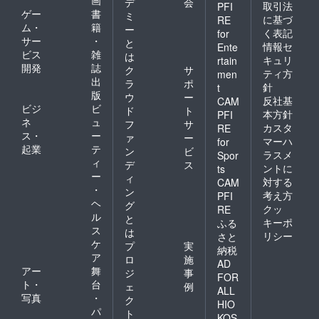
画
デ
会
取引法
PFI
ゲー
書
ミ
に基づ
RE
ム・
籍
ー
く表記
for
サー
・
と
情報セ
Ente
ビス
雑
は
キュリ
rtain
開発
誌
ク
サ
ティ方
men
出
ラ
ポ
針
t
版
ウ
ー
反社基
CAM
ビジ
ビ
ド
ト
本方針
PFI
ネ
ュ
フ
サ
カスタ
RE
ス・
ー
ァ
ー
マーハ
for
起業
テ
ン
ビ
ラスメ
Spor
ィ
デ
ス
ントに
ts
ー
ィ
対する
CAM
・
ン
考え方
PFI
ヘ
グ
クッ
RE
ル
と
キーポ
ふる
ス
は
リシー
さと
ケ
プ
実
納税
ア
ロ
施
AD
アー
舞
ジ
事
FOR
ト・
台
ェ
例
ALL
写真
・
ク
HIO
パ
ト
KOS