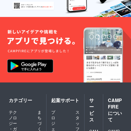
カテゴリー
起案サポート
サ
CAMP
ー
FIRE
テク
ま
プ
ス
ビ
につい
ノロ
ち
ロ
タ
ス
て
ジー
づ
ジ
ッ
・ガ
く
ェ
フ