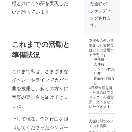
で…お出かけ先
様と共にこの夢を実現した
た金額が
で…Yo-1配信ラ
イブをお楽しみ
ファンディ
いと願っています。
にいただけま
ングされま
す。また配信ラ
イブへのアクセ
す。
スや開催日時は
ご登録のメール
アドレスより後
支援金の使い道
これまでの活動と
日お知らせ致し
集まった支援金
ます。 開催予定
は以下に使用す
準備状況
は、2025年3月
る予定です。
頃を予定してお
設備費
ります。
人件費
リターン仕入
これまで私は、さまざまな
れ費
作品制作費な
イベントやライブでカバー
ど
曲を披露し、多くの方々に
※目標金額を超
えた場合はプロ
音楽の楽しさを届けてきま
ジェクトの運営
費に充てさせて
した。
いただきます。
そして現在、作詞作曲を担
支援に関するよ
くある質問
当してくださったシンガー