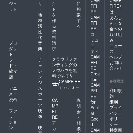
CAM
CAMP
ジェ
り
ク
に
PFI
FIREと
ット
・
ト
相
RE
は
地
を
談
CAM
あんし
域
作
す
PFI
ん・安
活
る
る
RE
全への
性
資
コ
取り組
化
料
ミュ
み
プロ
音
請
ニ
ニュー
ダク
楽
求
ティ
ス
ト
CAM
ヘルプ
クラウドファ
フー
チ
PFI
お問い
ンディングの
ド・
ャ
RE
合わせ
ノウハウを無
飲食
レ
Crea
料で学ぼう
店
ン
tion
各種規定
CAMPFIRE
ジ
CAM
アカデミー
アニ
ス
利用規
PFI
メ・
ポ
約
RE
漫画
ー
CA
説
細則
for
ツ
MP
明
プライ
Soci
ファ
映
FI
会
バシー
al
ッ
像
RE
・
ポリ
Goo
ショ
・
ア
相
シー
d
ン
映
カ
談
特定商
CAM