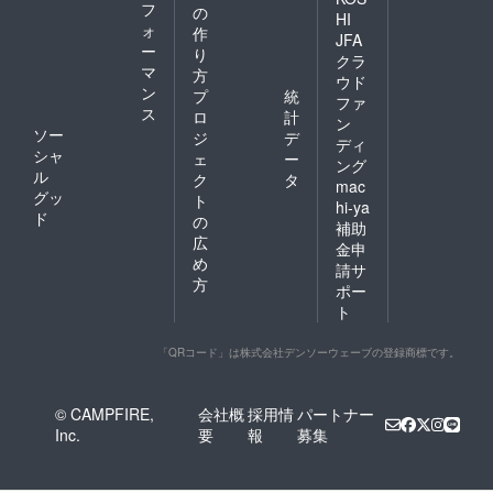
フ
の
HI
ォ
作
JFA
ー
り
クラ
マ
方
ウド
ン
プ
統
ファ
ス
ロ
計
ン
ソー
ジ
デ
ディ
シャ
ェ
ー
ング
ル
ク
タ
mac
グッ
ト
hi-ya
ド
の
補助
広
金申
め
請サ
方
ポー
ト
「QRコード」は株式会社デンソーウェーブの登録商標です。
© CAMPFIRE,
会社概
採用情
パートナー
Inc.
要
報
募集