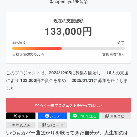
copen_yo1
音楽
現在の支援総額
133,000
円
終了
44
%達成
目標金額
300,000
円
支援者数
16
人
このプロジェクトは、
2024/12/05
に募集を開始し、
16
人の支援
により
133,000
円の資金を集め、
2025/01/31
に募集を終了しま
した
もう一度プロジェクトをやってほしい
ポスト
シェア
LINEで送る
URLコピー
埋め込み
QRコード
いつもカバー曲ばかりを歌ってきた自分が、人生初のオ