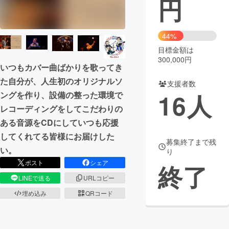
円
まちづくり・地域活性化
44%
目標金額は
CAMPFIRE for Social Good
CAMPFIRE Creation
300,000円
CAMPFIREふるさと納税
machi-ya
コミュニティ
いつもカバー曲ばかりを歌ってき
た自分が、人生初のオリジナルソ
支援者数
16
人
ングを作り、設備の整った環境で
レコーディングをしてこだわりの
ある音源をCDにしていつも応援
してくれてる皆様にお届けした
募集終了まで残
い。
り
ポスト
シェア
終了
LINEで送る
URLコピー
埋め込み
QRコード