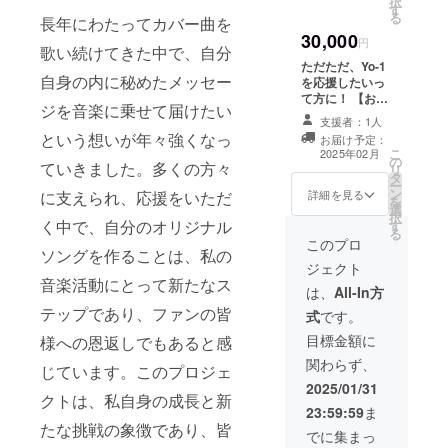
択
す
ンを添えてお届
信ライブへのア
る
長年にわたってカバー曲を
け致します。
クセスや開催日
30,000
【支援者限定ラ
円
時はご登録の
歌い続けてきた中で、自分
イブ配信へご招
メールアドレス
ただただ、Yo-1
待】 ご支援いた
より後日お知ら
自身の内に秘めたメッセー
を応援したいっ
だいた方々限定
せ致します。 開
て方に！ 【お礼
で、生ライブ配
ジを音楽に乗せて届けたい
催予定は、2025
のメッセージ】
信へご招待致し
支援者：1人
年3月頃を予定し
感謝の気持ちを
という想いが年々強くなっ
ます。 普段ライ
お届け予定：
ております。
込めて、お礼の
こ
ブに参加しにく
2025年02月
の
メッセージをお
ていきました。多くの方々
リ
い方でも、ご自
タ
送りします。
ー
宅で…お出かけ
ン
【オリジナルソ
詳細を見る
に支えられ、応援をいただ
を
先で…Yo-1ライ
選
ングCD】 完成
択
ブをお楽しみに
く中で、自分のオリジナル
す
したCD10枚
る
いただけます。
と、さらに初回
このプロ
また配信ライブ
ソングを作ることは、私の
限定版にサイン
へのアクセスや
ジェクト
を添えてお届け
音楽活動にとって新たなス
開催日時はご登
致します。 【支
は、
All-In方
録のメールアド
援者限定ライブ
テップであり、ファンの皆
レスより後日お
式
です。
配信へご招待】
知らせ致しま
ご支援いただい
目標金額に
様への恩返しでもあると感
す。 開催予定
た方々限定で、
は、2025年3月
関わらず、
じています。このプロジェ
生ライブ配信へ
頃を予定してお
ご招待致しま
2025/01/31
ります。
クトは、私自身の成長と新
す。 普段ライブ
23:59:59
ま
に参加しにくい
たな挑戦の象徴であり、皆
方でも、ご自宅
でに集まっ