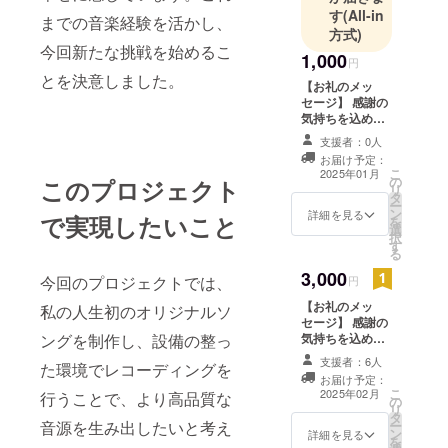
す
(All-in
なぁ？と、
までの音楽経験を活かし、
方式)
自身で感動
今回新たな挑戦を始めるこ
1,000
しておりま
円
とを決意しました。
す。よろし
【お礼のメッ
セージ】 感謝の
くお願い申
気持ちを込め
し上げます
て、お礼のメッ
支援者：0人
🙇
セージをお送り
お届け予定：
します。
こ
2025年01月
の
このプロジェクト
リ
タ
ー
ン
詳細を見る
で実現したいこと
を
選
択
す
る
3,000
今回のプロジェクトでは、
円
【お礼のメッ
私の人生初のオリジナルソ
セージ】 感謝の
ングを制作し、設備の整っ
気持ちを込め
て、お礼のメッ
支援者：6人
た環境でレコーディングを
セージをお送り
お届け予定：
します。 【オリ
こ
2025年02月
行うことで、より高品質な
の
ジナルソング
リ
タ
CD】 完成した
音源を生み出したいと考え
ー
ン
CDにサインを添
詳細を見る
を