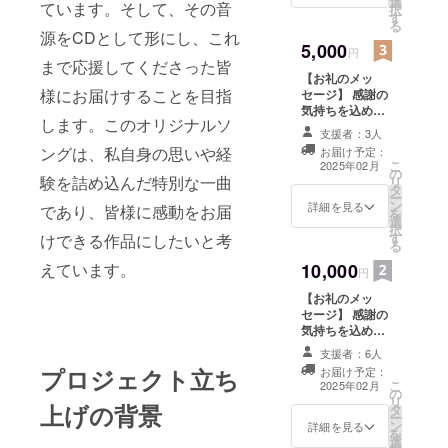
選
えてお届け致し
ています。そして、その音
択
す
ます。
る
源をCDとして形にし、これ
5,000
円
まで応援してくださった皆
【お礼のメッ
様にお届けすることを目指
セージ】 感謝の
気持ちを込め
します。このオリジナルソ
て、お礼のメッ
支援者：3人
セージをお送り
ングは、私自身の思いや経
お届け予定：
します。 【オリ
こ
2025年02月
の
ジナルソング
験を詰め込んだ特別な一曲
リ
タ
CD】 完成した
ー
ン
CDにサインを添
詳細を見る
であり、皆様に感動をお届
を
選
えてお届け致し
択
す
けできる作品にしたいと考
ます。 【支援者
る
限定ライブ配信
えています。
10,000
へご招待】 ご支
円
援いただいた
【お礼のメッ
方々限定で、生
セージ】 感謝の
ライブ配信へご
気持ちを込め
招待致します。
て、お礼のメッ
普段ライブに参
支援者：6人
セージをお送り
加しにくい方で
プロジェクト立ち
お届け予定：
します。 【オリ
も、ご自宅で…
こ
2025年02月
の
ジナルソング
お出かけ先で…
リ
上げの背景
タ
CD】 完成した
Yo-1ライブをお
ー
ン
CDと、さらに初
詳細を見る
楽しみにいただ
を
選
回限定版にサイ
けます。また配