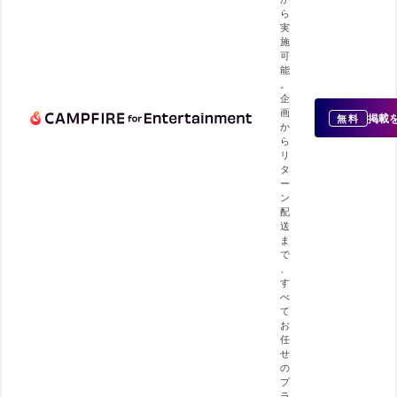
ら
実
施
可
能
。
企
画
掲載
無料
か
ら
リ
タ
ー
ン
配
送
ま
で
、
す
べ
て
お
任
せ
の
プ
ラ