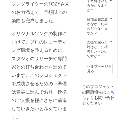
手数料はいく
ソングライターのTOZYさん
らかかります
か？
のお力添えで、予想以上の
目標金額に届
楽曲も完成しました。
かなかった場
合どうなりま
オリジナルソングの制作に
すか？
むけて、プロのレコーディ
支援で困った
時はどこに相
ング環境を整えるために、
談したらいい
ですか？
スタジオのリサーチや専門
家との打ち合わせを進めて
ヘルプページを
見る
います。このプロジェクト
を成功させるための下準備
このプロジェクト
は着実に進んでおり、皆様
の問題報告は
こち
ら
よりお問い合わ
のご支援を糧にさらに前進
せください
していきたいと考えていま
す。