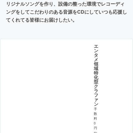
リジナルソングを作り、設備の整った環境でレコーディ
ングをしてこだわりのある音源をCDにしていつも応援し
てくれてる皆様にお届けしたい。
エ
ン
タ
メ
領
域
特
化
型
ク
ラ
フ
ァ
ン
手
数
料
0
円
か