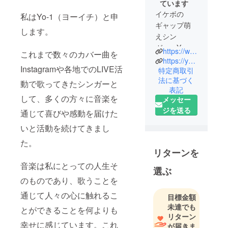
ています
イケボの
私はYo-1（ヨーイチ）と申
ギャップ萌
します。
えシン
ガー Yo-
https://www.instagram.com/copen_yo1?igsh=MW9qOG10bmI3NHEzcQ%3D%3D&utm_source=qr
これまで数々のカバー曲を
1（ヨーイ
https://youtube.com/@copen_yo1?si=ctHQojCFECpgmJYJ
Instagramや各地でのLIVE活
チ）です。
特定商取引
法に基づく
ひょんなこ
動で歌ってきたシンガーと
表記
とから歌唱
して、多くの方々に音楽を
メッセー
動画が大バ
ジを送る
通じて喜びや感動を届けた
ズりし、現
在Instagram
いと活動を続けてきまし
フォロワー
た。
17,000人か
リターンを
らご支援い
音楽は私にとっての人生そ
選ぶ
ただいてお
のものであり、歌うことを
ります。
現在53歳！
通じて人々の心に触れるこ
目標金額
人生何が起
未達でも
とができることを何よりも
こるかわか
リターン
幸せに感じています。これ
が届きま
らない