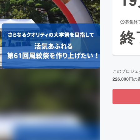
募集終
CAMPFIRE for Social Good
CAMPFIRE Creation
終
CAMPFIREふるさと納税
machi-ya
コミュニティ
このプロジェ
226,000
円の