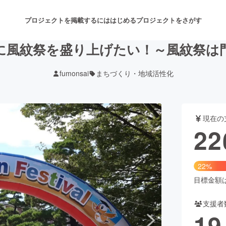
プロジェクトを掲載するには
はじめる
プロジェクトをさがす
に風紋祭を盛り上げたい！～風紋祭は
fumonsai
まちづくり・地域活性化
注目のリターン
注目の新着プロジェクト
募集終了が近いプロジェクト
も
現在の
音楽
舞台・パフォーマンス
22
ゲーム・サービス開発
フード・飲食店
22%
書籍・雑誌出版
アニメ・漫画
目標金額は1
支援者
チャレンジ
ビューティー・ヘルスケ
19