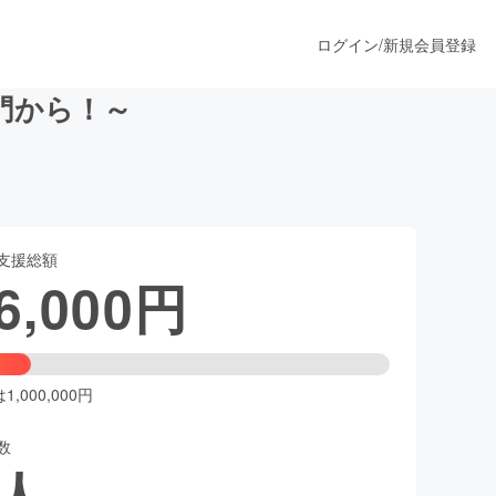
ログイン
/
新規会員登録
門から！～
うすぐ公開されます
支援総額
プロダクト
6,000
円
ファッション
スポーツ
,000,000円
数
ア
ソーシャルグッド
人