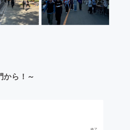
門から！～
終了