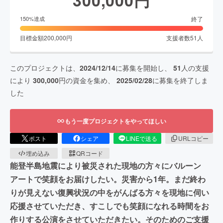
終了
150
%達成
目標金額
200,000
円
支援者数
51
人
このプロジェクトは、
2024/12/14
に募集を開始し、
51
人の支援
により
300,000
円の資金を集め、
2025/02/28
に募集を終了しま
した
もう一度プロジェクトをやってほしい
ポスト
シェア
LINEで送る
URLコピー
埋め込み
QRコード
能登半島地震により被災された現地の方々にバルーン
アートで笑顔をお届けしたい。災害から1年。まだ終わ
りが見えない復興状況の中をがんばる方々を現地に伺い
応援させていただき、すこしでも笑顔になれる時間をお
作りする公演をさせていただきたい。そのためのご支援