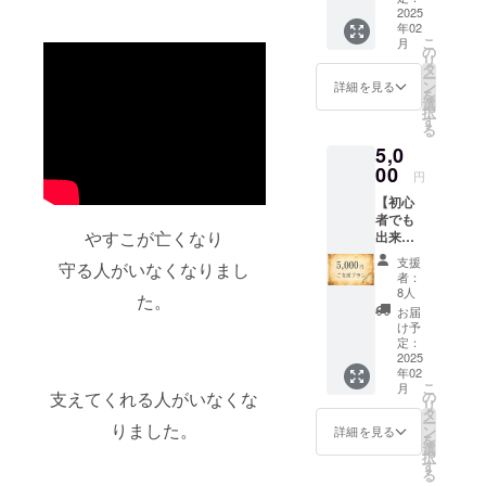
た皆様
2025
年02
に、海
こ
月
賊たろ
の
リ
うが想
タ
ー
いを込
ン
詳細を見る
を
めたビ
選
択
デオレ
す
る
ター
5,0
を、お
一人お
00
円
一人に
【初心
配信さ
者でも
せてい
やすこが亡くなり
出来る
ただき
バルー
ます。
支援
守る人がいなくなりまし
ンアー
プロ
者：
ト教室
ジェク
8人
た。
にご招
トペー
お届
待（オ
ジ「活
け予
ンライ
動報
定：
ン）】
2025
告」欄
年02
・お礼
にて、
こ
月
のお手
活動状
支えてくれる人がいなくな
の
リ
紙 オン
況も
タ
ー
りました。
ライン
アップ
ン
詳細を見る
を
教室を
させて
選
択
開催さ
いただ
す
る
せてい
きま