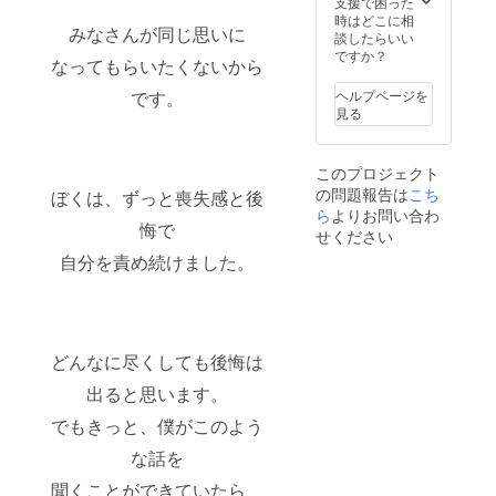
支援で困った
※LINE
風船を
お送り
時はどこに相
のオー
みなさんが同じ思いに
配送さ
させて
談したらいい
プン
せてい
いただ
ですか？
チャッ
なってもらいたくないから
ただく
きま
ト：
ので、
す。ギ
「海賊
です。
ヘルプページを
ご住所
フトの
タロウ
見る
などの
ご注文
の隠れ
ご入力
日は、
港」
をお願
ご希望
zoomの
このプロジェクト
いいた
の日程
URLを
の問題報告は
しま
こち
ぼくは、ずっと喪失感と後
をお伺
にて配
す。 ま
いしま
ら
よりお問い合わ
信いた
悔で
た、海
すの
します
せください
賊タロ
で、
自分を責め続けました。
ウが制
2025年
作した
中であ
バルー
れば、
ンギフ
少し先
ト「似
になっ
顔絵」
てし
どんなに尽くしても後悔は
をお送
まって
りさせ
も大丈
出ると思います。
ていた
夫で
でもきっと、僕がこのよう
だきま
す。 ・
す。ギ
バルー
な話を
フトの
ンギフ
ご注文
ト「花
聞くことができていたら、
日は、
束」