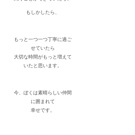
ご希望
は、一
の日程
度zoom
もしかしたら、
をお伺
で打ち
いしま
合わせ
すの
をさせ
で、
ていた
2025年
だき、
中であ
もっと一つ一つ丁寧に過ご
後日郵
れば、
送させ
せていたら
少し先
ていた
になっ
だきま
大切な時間がもっと増えて
てし
す。
まって
「バ
いたと思います。
も大丈
ルーン
夫で
アート
す。 ・
教室：
バルー
ご招
ンギフ
待」 ・
ト「似
今、ぼくは素晴らしい仲間
実施概
顔絵」
要：60
に囲まれて
は、一
分〜90
度zoom
分×３回
幸せです。
で打ち
（3ヶ月
合わせ
間） ・
をさせ
有効期
ていた
限：
だき、
2025年
後日郵
以内 ・