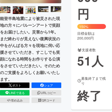
円
まちづくり・地域活性化
能登半島地震により被災された現
地の方々にバルーンアートで笑顔
CAMPFIRE for Social Good
CAMPFIRE Creation
150%
をお届けしたい。災害から1年。
CAMPFIREふるさと納税
machi-ya
コミュニティ
目標金額は
200,000円
まだ終わりが見えない復興状況の
中をがんばる方々を現地に伺い応
支援者数
援させていただき、すこしでも笑
51
人
顔になれる時間をお作りする公演
をさせていただきたい。そのため
のご支援をよろしくお願いいたし
募集終了まで残
ます。
り
ポスト
シェア
終了
LINEで送る
URLコピー
埋め込み
QRコード