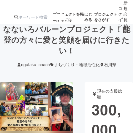
新
ロ
規
グ
会
プロジェクトを掲
はじ
プロジェクト
/
載するには
める
をさがす
イ
員
ン
登
なないろバルーンプロジェクト！能
録
登の方々に愛と笑顔を届けに行きた
い！
人気のプロ
注目のリ
注目の新着プロ
募集終了が近いプ
もうすぐ公開
ジェクト
ターン
ジェクト
ロジェクト
されます
ogutaku_coach
まちづくり・地域活性化
石川県
アート・写真
音楽
現在の支援総
テクノロジー・ガジェット
ゲーム・サ
額
300,
映像・映画
書籍・雑誌
000
ビジネス・起業
チャレンジ