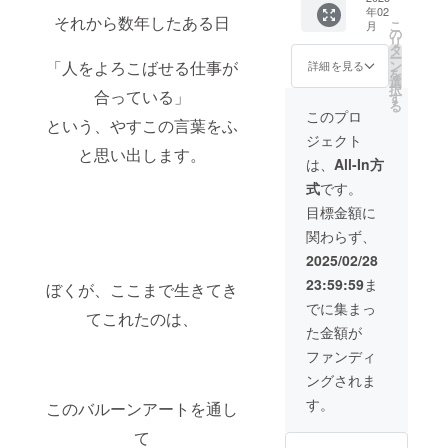
ます。
待」 ・
ト：
年02
インバ
演アー
※バルー
それから数年したある日
実施概
zoomの
こ
月
ルーン
カイブ
の
ンアー
要：60
URLを
リ
アート
動画を
タ
トで使
分〜90
「海賊
ー
教室に3
シーク
「人をよろこばせる仕事が
ン
用する
詳細を見る
分×３回
タロウ
を
カ月ご
レット
選
風船を
（3ヶ月
の隠れ
択
合っている」
招待 ご
配信 ・
す
配送さ
間） ・
港」に
る
注文く
「初心
せてい
このプロ
有効期
て配信
という、やすこの言葉をふ
ださっ
者でも
ただく
限：
いたし
ジェクト
た方の
出来る
ので、
2025年
ます
と思い出します。
お名前
バルー
ご住所
は、
All-In方
以内 ・
を当日
ンアー
などの
受講方
式
です。
ご紹介
ト教室
ご入力
法：オ
━━━
にご招
をお願
目標金額に
ンライ
━━━
待（オ
いいた
ン
関わらず、
━━━
ンライ
しま
※LINE
━━━
ン）」
す。 さ
2025/02/28
のオー
・お礼
を計3回
らに、
プン
23:59:59
ま
のお手
ぼくが、ここまで生きてき
参加権
講演会
チャッ
紙 ・当
利 ご希
当日に
でに集まっ
ト：
てこれたのは、
日の講
望があ
こちら
zoomの
た金額が
演アー
れば少
のリ
URLを
カイブ
し難易
ターン
ファンディ
「海賊
動画を
度が高
にお申
タロウ
ングされま
シーク
いバ
し込み
の隠れ
レット
ルーン
くだ
す。
港」に
このバルーンアートを通し
配信 ・
アート
さった
て配信
「初心
にチャ
方のお
て
いたし
者でも
レンジ