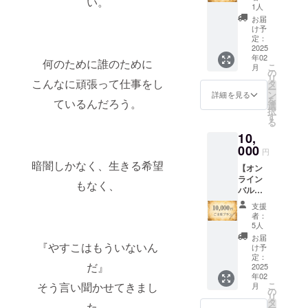
い。
ト教室
他の方
の場で
1人
に2回ご
への
バルー
お届
招待
シェア
ンアー
け予
（オン
はご遠
定：
トを体
ライ
2025
慮いた
験いた
年02
ン）】
だきま
何のために誰のために
だきま
こ
月
・お礼
すが、
の
す。 ※
リ
のお手
こんなに頑張って仕事をし
ぜひご
タ
バルー
ー
紙 ・当
感想な
ン
ンアー
詳細を見る
を
ているんだろう。
日の講
どSNS
選
トで使
択
演アー
で発信
す
用する
る
カイブ
いただ
風船を
10,
動画を
けまし
配送さ
シーク
000
たら幸
せてい
円
レット
いで
ただく
暗闇しかなく、生きる希望
【オン
配信
す。
ので、
ライン
「初心
ご住所
もなく、
バルー
者でも
などの
ンアー
出来る
ご入力
支援
ト教室
バルー
をお願
者：
に3カ月
ンアー
5人
いいた
ご招
ト教室
しま
お届
待】 ・
『やすこはもういないん
にご招
け予
す。
お礼の
待（オ
定：
「バ
だ』
お手紙
2025
ンライ
ルーン
年02
・当日
ン）」
アート
そう言い聞かせてきまし
こ
月
の講演
を、計2
の
教室：
リ
アーカ
回開催
タ
ご招
た。
ー