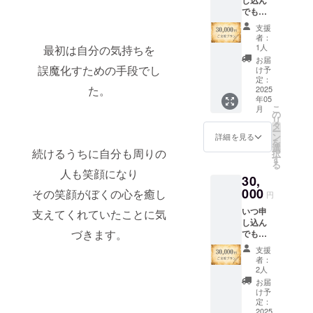
シーク
トに
などの
でも
レット
チャレ
ご入力
OK！バ
配信 ・
ンジい
をお願
支援
ルーン
「初心
ただく
いいた
者：
ギフト
者でも
ことが
1人
最初は自分の気持ちを
しま
「花
出来る
できま
す。
お届
束」を
誤魔化すための手段でし
バルー
す。 ※
け予
「バ
ご提供
ンアー
定：
バルー
ルーン
た。
オンラ
2025
ト教室
ンアー
アート
年05
インバ
にご招
トで使
教室：
こ
月
ルーン
待（オ
の
用する
ご招
リ
アート
ンライ
タ
風船を
待」 ・
ー
教室に3
ン）」
ン
配送さ
詳細を見る
実施概
を
カ月ご
を、計3
選
せてい
要：60
続けるうちに自分も周りの
択
招待 ご
回参加
す
ただく
分〜90
る
注文く
権利 ご
ので、
人も笑顔になり
分×２回
30,
ださっ
希望が
ご住所
・有効
た方の
000
あれば
その笑顔がぼくの心を癒し
などの
期限：
円
お名前
少し難
ご入力
2025年
いつ申
支えてくれていたことに気
を当日
易度が
をお願
以内 ・
し込ん
ご紹介
高いバ
いいた
受講方
づきます。
でも
━━━
ルーン
しま
法：オ
OK！バ
━━━
アート
す。
ンライ
支援
ルーン
━━━
にチャ
「バ
者：
ン
ギフト
━━━
レンジ
2人
ルーン
※LINE
「似顔
・お礼
いただ
アート
お届
のオー
絵」を
のお手
くこと
け予
教室：
プン
ご提供
紙 ・当
定：
ができ
ご招
チャッ
オンラ
2025
日の講