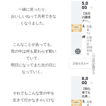
5,0
ただく
す。 ビ
にあた
00
デオ
円
一緒に笑ったり、
り、お
メッ
【当日
一人お
セージ
おいしいねって共有できな
の講演
一人に
は、お
アーカ
ぼくが
礼のお
くなりました。
イブ動
使って
手紙と
支援
画を
いるバ
一緒に
者：
シーク
ルーン
配信さ
7人
レット
アート
せてい
お届
配信】
用風船
ただき
け予
こんなことがあっても、
まだ開
をご住
定：
ます。
催場所
2025
所に送
世の中は何も変わらず動い
年05
は確定
付させ
こ
月
してい
たいた
の
ていて、
リ
ません
だきま
タ
ー
が、当
す。そ
ン
詳細を見る
明日になってまた次の日に
を
日の講
のバ
選
択
演動画
ルーン
す
なっていく。
る
のアー
アート
8,0
カイブ
用風船
をメー
00
を使っ
円
ルにて
てオン
【初心
お送り
ライン
それでもこんな世の中を
者でも
させて
教室に
出来る
いただ
ご参加
生きて行かなきゃいけな
バルー
きま
いただ
支援
ンアー
す。 ※
き、そ
者：