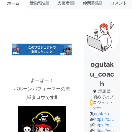
活動報告
支援者
仲間募集
コメント
ホーム
5
51
1
ogutak
u_coac
よーほー！
h
バルーンパフォーマーの海
群馬県
賊タロウです‼️
初めてのプ
ロジェクト
です
ogutaku_coach
https://x.com/ogutaku_coach
https://ogumarke.com/
https://www.facebook.com/ogutaku.1214