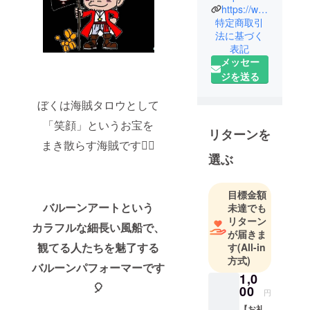
https://www.instagram.com/ogu.copywriter/
特定商取引
法に基づく
表記
メッセー
ジを送る
ぼくは海賊タロウとして
「笑顔」というお宝を
リターンを
まき散らす海賊です🏴‍☠️
選ぶ
目標金額
バルーンアートという
未達でも
リターン
カラフルな細長い風船で、
が届きま
観てる人たちを魅了する
す
(All-in
方式)
バルーンパフォーマーです
1,0
🎈
00
円
【お礼