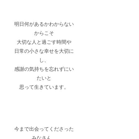
ト：
「海賊
タロウ
の隠れ
明日何があるかわからない
港」
zoomの
からこそ
URLを
にて配
大切な人と過ごす時間や
信いた
します
日常の小さな幸せを大切に
し、
感謝の気持ちを忘れずにい
たいと
思って生きています。
今まで出会ってくださった
みなさん、