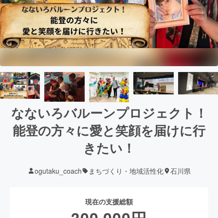
なないろバルーンプロジェクト！
能登の方々に愛と笑顔を届けに行
きたい！
ogutaku_coach
まちづくり・地域活性化
石川県
現在の支援総額
300,000
円