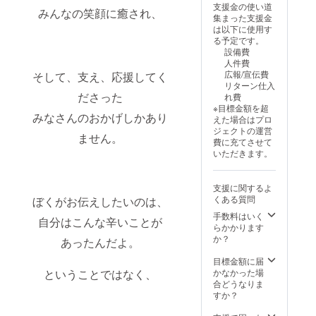
名前
ます
支援金の使い道
出来る
みんなの笑顔に癒され、
いただ
を、心
集まった支援金
バルー
くこと
を込め
は以下に使用す
ンアー
ができ
て読み
る予定です。
ト教室
ます。
上げさ
設備費
にご招
※バルー
せてい
人件費
待（オ
ンアー
ただき
広報/宣伝費
そして、支え、応援してく
ンライ
トで使
ます。
リターン仕入
ン）」
用する
「バ
ださった
れ費
を計3回
風船を
ルーン
※目標金額を超
参加権
配送さ
アート
みなさんのおかげしかあり
えた場合はプロ
利 ご希
せてい
教室：
ジェクトの運営
望があ
ただく
ません。
ご招
費に充てさせて
れば少
ので、
待」 ・
いただきます。
し難易
ご住所
実施概
度が高
などの
要：60
いバ
ご入力
分〜90
支援に関するよ
ルーン
をお願
分×３回
くある質問
ぼくがお伝えしたいのは、
アート
いいた
（3ヶ月
にチャ
しま
手数料はいく
間） ・
自分はこんな辛いことが
レンジ
す。 ま
らかかります
有効期
いただ
た、海
か？
限：
あったんだよ。
くこと
賊タロ
2025年
ができ
ウが制
目標金額に届
以内 ・
ます。
作した
ということではなく、
かなかった場
受講方
※バルー
バルー
合どうなりま
法：オ
ンアー
ンギフ
すか？
ンライ
トで使
ト「花
ン
用する
束」を