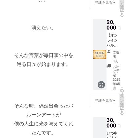
イブ動
させて
ン
詳細を見る
待」 ・
を
画を
いただ
選
実施概
択
シーク
きます
す
要：60
る
レット
ので、
分〜90
20,
配信
ご希望
分×２回
「初心
000
消えたい。
があれ
・有効
円
者でも
ば少し
期限：
【オン
出来る
難易度
2025年
ライン
バルー
が高い
以内 ・
バルー
ンアー
バルー
受講方
ンアー
ト教室
ンアー
法：オ
支援
そんな言葉が毎日頭の中を
ト教室
にご招
トに
者：
ンライ
に3カ月
待（オ
チャレ
0人
ン
巡る日々が始まります。
ご招待
ンライ
ンジい
お届
※LINE
＆ご支
ン）」
ただく
け予
のオー
援くだ
を、計3
定：
ことが
プン
さった
2025
回開催
できま
チャッ
年05
方のお
させて
す。 ※
ト：
こ
月
名前を
いただ
の
バルー
zoomの
リ
当日ご
きます
タ
ンアー
URLを
ー
紹介】
ので、
ン
トで使
詳細を見る
「海賊
を
・お礼
そんな時、偶然出会ったバ
ご希望
選
用する
タロウ
択
のお手
があれ
す
風船を
の隠れ
る
ルーンアートが
紙 ・当
ば少し
配送さ
港」に
30,
日の講
難易度
せてい
て配信
僕の人生に光を与えてくれ
演アー
000
が高い
ただく
円
いたし
カイブ
バルー
ので、
ます
たんです。
いつ申
動画を
ンアー
ご住所
し込ん