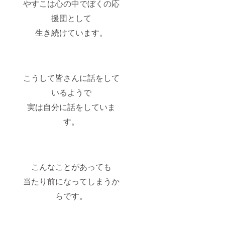
やすこは心の中でぼくの応
送させ
受講方
ていた
法：オ
援団として
だきま
ンライ
生き続けています。
す。
ン
「バ
※LINE
ルーン
のオー
アート
プン
教室：
チャッ
ご招
ト：
こうして皆さんに話をして
待」 ・
「海賊
実施概
タロウ
いるようで
要：60
の隠れ
分〜90
港」
実は自分に話をしていま
分×３回
zoomの
（3ヶ月
す。
URLを
間） ・
にて配
有効期
信いた
限：
します
2025年
以内 ・
こんなことがあっても
受講方
法：オ
当たり前になってしまうか
ンライ
ン
らです。
※LINE
のオー
プン
チャッ