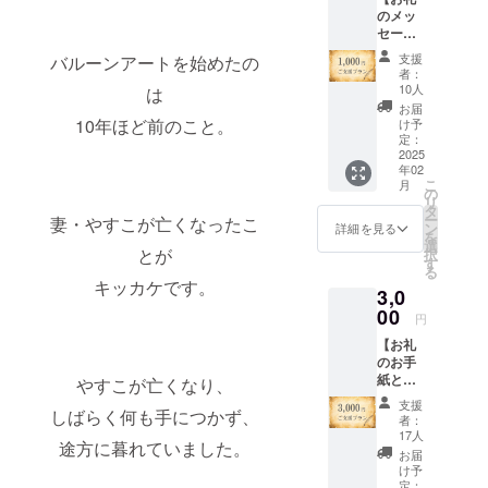
のメッ
セー
ジ】 感
支援
バルーンアートを始めたの
謝の気
者：
持ちを
10人
は
込め
お届
て、お
10年ほど前のこと。
け予
礼の
定：
メッ
2025
年02
セージ
こ
月
をお送
の
リ
りしま
タ
ー
妻・やすこが亡くなったこ
す。
ン
詳細を見る
を
選
とが
択
す
る
キッカケです。
3,0
00
円
【お礼
のお手
紙とビ
やすこが亡くなり、
デオ
支援
しばらく何も手につかず、
メッ
者：
セー
17人
途方に暮れていました。
ジ】 ご
お届
支援い
け予
ただい
定：