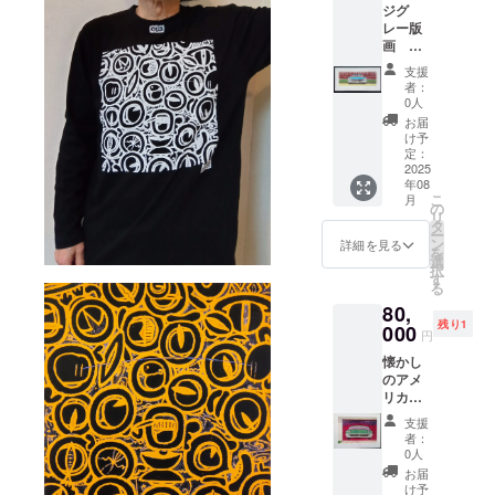
ジグ
ご了承
レー版
くださ
画
い。 エ
「ホッ
ディ
支援
トロッ
ション
者：
ド」
はAPで
0人
49×17,5
す AP
お届
㎝ エ
とは
け予
ディ
アー
定：
ション
2025
ティス
年08
はAPで
トプー
こ
月
す。 フ
ルの略
の
リ
レーム
称で、
タ
ー
サイ
限定枚
ン
詳細を見る
を
ズ 約
数の他
選
択
63×30
にアー
す
る
㎝ 多少
ティス
80,
のサイ
トのた
残り1
ズ変更
000
めに数
円
はござ
枚 版
懐かし
います
元が
のアメ
ので、
アー
リカ
ご了承
ティス
アメ車
くださ
トのた
支援
シリー
い。
めに
者：
ズ ジ
作った
0人
グレー
か版画
お届
版画
シート
け予