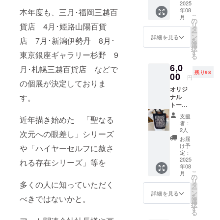
プ オ
2025
年08
本年度も、三月･福岡三越百
リジナ
こ
月
ルスト
の
リ
貨店 4月･姫路山陽百貨
ラッ
タ
ー
プ 4㌢
ン
詳細を見る
店 7月･新潟伊勢丹 8月･
を
×2.5㌢
選
択
す
東京銀座ギャラリー杉野 9
る
6,0
月･札幌三越百貨店 などで
残り98
00
円
の個展が決定しておりま
オリジ
す。
ナル
トート
バッ
支援
近年描き始めた 「聖なる
グ 黒
者：
[ハイ
2人
次元への眼差し」シリーズ
ヤーセ
お届
ルフに
け予
や「ハイヤーセルフに赦さ
赦され
定：
る存在
2025
れる存在シリーズ」等を
年08
たち] サ
こ
月
イズ
の
リ
Ｍ
多くの人に知っていただく
タ
ー
37×24×
ン
詳細を見る
を
べきではないかと。
12cm
選
択
自筆サ
す
る
イン入