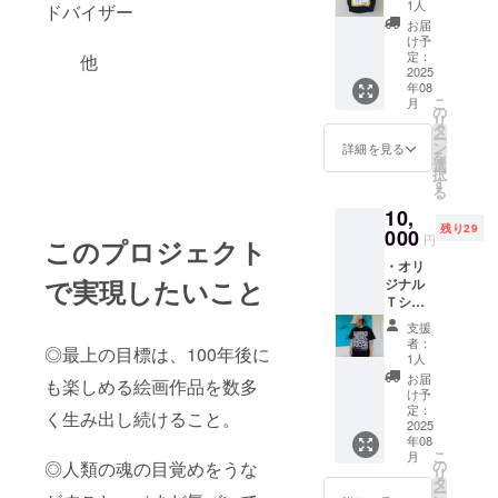
(トミー
1人
ドバイザー
バー
お届
ド) Ｍ
け予
ネー
定：
他
ビー サ
2025
年08
イズ
こ
月
37×24×
の
リ
12cm
タ
ー
自筆サ
ン
詳細を見る
を
イン入
選
択
り！ オ
す
る
リジナ
10,
ルスト
残り29
ラップ
000
円
このプロジェクト
のおま
・オリ
け付き
で実現したいこと
ジナル
４
Ｔシャ
cmx2.5
ツ半
cm
支援
袖 刺
者：
◎最上の目標は、100年後に
繍なし
1人
・黒 L
お届
も楽しめる絵画作品を数多
サイズ
け予
・自筆
定：
く生み出し続けること。
サイン
2025
年08
入り
こ
月
の
◎人類の魂の目覚めをうな
リ
タ
ー