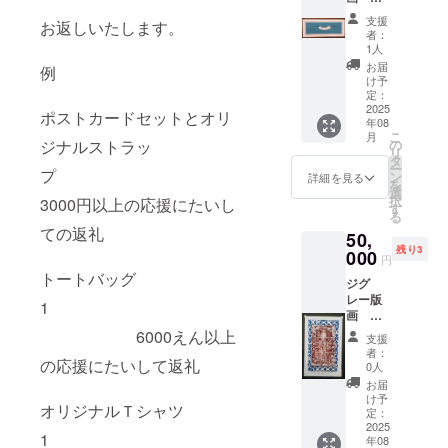
「次元
支援
お返しいたします。
への
者：
ポータ
1人
ル」 サ
お届
例
イズ約
け予
20×35
定：
㎝ フ
2025
ポストカードセットとオリ
年08
レーム
こ
月
サイ
の
ジナルストラッ
リ
ズ 約
タ
ー
32×46
プ
ン
詳細を見る
を
㎝ 多少
選
択
3000円以上の応援にたいし
のサイ
す
る
ズ変更
ての返礼
50,
はござ
残り3
います
000
円
ので、
トートバッグ
ジグ
ご了承
レー版
くださ
1
画
い。
「地蔵
6000えん以上
支援
菩薩
者：
様」
の応援にたいして返礼
0人
画面サ
お届
イズ
け予
オリジナルＴシャツ
21×36
定：
㎝ フ
2025
1
年08
レーム