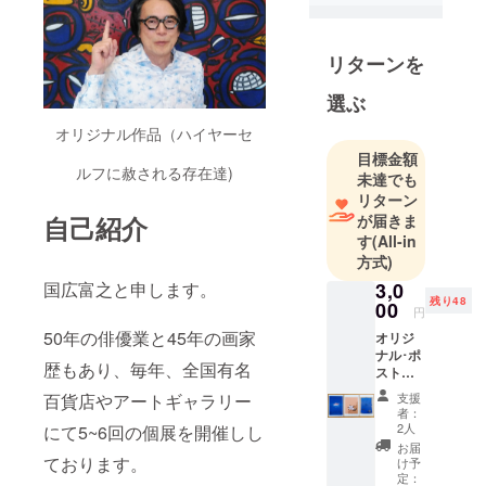
リターンを
選ぶ
オリジナル作品（ハイヤーセ
目標金額
ルフに赦される存在達)
未達でも
リターン
が届きま
自己紹介
す
(All-in
方式)
3,0
国広富之と申します。
残り48
00
円
50年の俳優業と45年の画家
オリジ
ナル･ポ
歴もあり、毎年、全国有名
スト
カード
支援
百貨店やアートギャラリー
セット
者：
とオリ
2人
にて5~6回の個展を開催しし
ジナル
お届
スト
ております。
け予
ラッ
定：