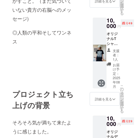
がすこと。（まだ気づいて
ン
詳細を見る
を
選
択
いない貴方の右脳へのメッ
す
る
セージ)
10,
残り49
000
円
◎人類の平和そしてワンネ
オリジ
ナルT
ス
シャ
ツ 半
支援
袖 セ
者：
ンスオ
1人
ブワン
お届
ダー
け予
黒 M
定：
サイ
2025
年08
ズ
こ
月
ロゴ
の
リ
プロジェクト立ち
マーク
タ
ー
刺繍無
ン
詳細を見る
を
し 自筆
上げの背景
選
択
サイン
す
る
入り！
10,
残り29
そろそろ気が満ちて来たよ
000
円
うに感じました。
オリジ
ナルデ