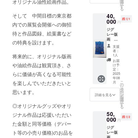
ち」
オリジナル油性絵画作品。
選
択
ロゴ
す
る
マー
40,
そして 中間目標の東京都
ク
残り1
[KUNI]
000
円
内での展覧会開催への御招
刺繍入
ジグ
り 自筆
待と作品図録、絵葉書など
レー版
サイン
画
入り！
の特典を設けます。
「クジ
オリジ
支援
ラの
ナルポ
者：
旅」
スト
1人
将来的に、オリジナル版画
画面サ
カー
お届
イズ
ド
や油絵作品は観賞頂き、さ
け予
15×20
セット
定：
らに価値が高くなる可能性
㎝ フ
2025
のおま
年08
レーム
け付き
こ
月
を楽しんでいただきたいと
サイ
の
リ
ズ 約
タ
思います。
ー
32×26
ン
詳細を見る
を
㎝ 多少
選
択
のサイ
す
◎オリジナルグッズやオリ
る
ズ変更
50,
はござ
ジナル作品は応援いただい
残り2
います
000
円
ので、
た金額と同等価格（デパー
ジグ
ご了承
ト等の小売り価格)のお品を
レー版
くださ
画
い。