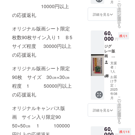
こ
月
サイ
の
10000円以上
リ
ズ 約
タ
ー
32×47
ン
の応援返礼
詳細を見る
を
㎝ 多
選
択
少のサ
す
る
イズ変
オリジナル版画シート限定
60,
更はご
残り1
枚数90枚サイン入り 1 Ｂ5
ざいま
000
円
すの
サイズ程度 30000円以上
ジグ
で、ご
レー版
了承く
の応援返礼
画
ださ
「本棚
い。
支援
のサボ
者：
オリジナル版画シート限定
テ
1人
ン」
90枚 サイズ 30㎝×30㎝
お届
画面サ
け予
イズ
程度 1 50000円以上
定：
約
2025
年08
の応援返礼
23×33
こ
月
㎝ フ
の
リ
レーム
タ
ー
オリジナルキャンパス版
サイ
ン
詳細を見る
を
ズ 約
選
画 サイン入り限定90
択
34×45
す
る
㎝ 多
50×50㎝ 1 100000
60,
少のサ
残り15
イズ変
000
円以上の応援返礼
円