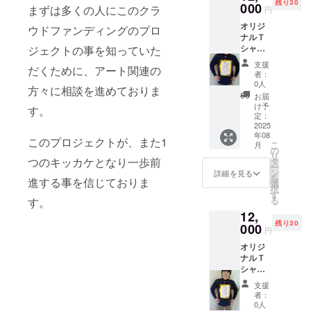
残り30
カード
000
まずは多くの人にこのクラ
円
セット
オリジ
のおま
ウドファンディングのプロ
ナルＴ
け付き
シャ
ジェクトの事を知っていた
ツ 長
支援
だくために、アート関連の
袖 Ｍ
者：
サイズ
0人
方々に相談を進めておりま
トミー
お届
バー
け予
す。
ド 黒
定：
ロゴ
2025
年08
マーク
このプロジェクトが、また1
こ
月
刺繍有
の
リ
り フ
つのキッカケとなり一歩前
タ
ー
リーク
ン
詳細を見る
を
進する事を信じておりま
エン
選
択
シー・
す
る
す。
ギザギ
12,
ザ 自筆
残り30
サイン
000
円
入り！
オリジ
オリジ
ナルＴ
ナルポ
シャ
スト
ツ 長
カー
支援
袖
ド
者：
黒 Ｌ
セット
0人