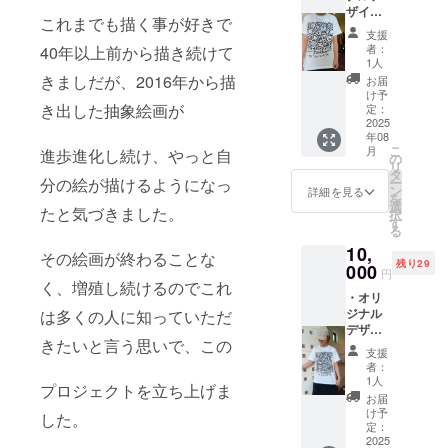
ザインT
これまでも描く事が好きで
シャ
支援
ツ 半
者：
40年以上前から描き続けて
袖 M
1人
サイズ
きましだが、2016年から描
お届
自筆サ
け予
イン入
き出した抽象絵画が
定：
り（サ
2025
年08
インの
こ
月
進歩進化し続け、やっと自
大きさ
の
リ
は一点
タ
ー
分の絵が描けるようになっ
一点変
ン
詳細を見る
を
わりま
選
たと気づきました。
択
すので
す
る
ご了承
10,
くださ
その絵画が終わることな
残り29
い)
000
円
く、増殖し続けるのでこれ
・オリ
ジナル
は多くの人に知っていただ
デザイ
きたいと言う思いで、この
ンTシャ
支援
ツ Lサ
者：
イズ 白
1人
プロジェクトを立ち上げま
・自筆
お届
サイン
け予
した。
入り
定：
（サイ
2025