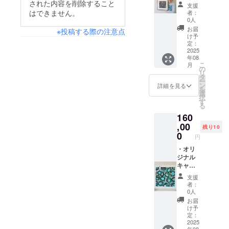
限定枚
「ハイ
された内容を削除すること
ズ変更
支援
数の他
ヤーセ
はござ
はできません。
者：
にアー
ルフに
います
0人
ティス
赦され
ので、
お届
※投稿する際の注意点
トの保
る存在
ご了承
け予
存用に
たち」
くださ
定：
に数枚
版画３
2025
い。
年08
版元か
点セッ
こ
月
ら貰う
ト。
の
リ
版画
45㌢
タ
ー
シート
×45㌢の
ン
詳細を見る
を
で
フレー
選
択
す。
ムに、
す
る
フレー
30㌢
160
ムサイ
×30㌢の
ズ 約
ジグ
,00
残り10
63×46
レー版
0
円
㎝ 多
画の３
少のサ
点セッ
・オリ
イズ変
トに
ジナル
更はご
なって
キャン
ざいま
おりま
パス版
支援
すの
す。 ３
画 ハ
者：
で、ご
点の並
イヤー
0人
了承く
べ方に
セルフ
お届
ださ
より見
に赦さ
け予
い。
栄えの
れる存
定：
変化を
在シ
2025