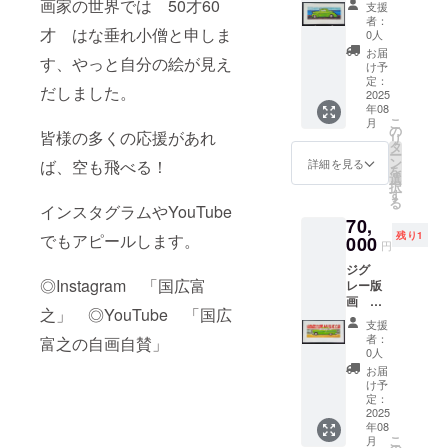
ナン
画家の世界では 50才60
支援
「オン
バーは
者：
ザロー
才 はな垂れ小僧と申しま
選べま
0人
ド」
せん 白
お届
す、やっと自分の絵が見え
49×17,5
ベース
け予
㎝
に黒の
定：
だしました。
エディ
2025
ツウト
年08
ション
ンです
こ
月
はAPで
の
皆様の多くの応援があれ
リ
す フ
タ
ー
レーム
ン
詳細を見る
ば、空も飛べる！
を
サイ
選
択
ズ 約
す
る
63×30
インスタグラムやYouTube
70,
㎝ 多
残り1
でもアピールします。
少のサ
000
円
イズ変
ジグ
更はご
◎Instagram 「国広富
レー版
ざいま
画
すの
之」 ◎YouTube 「国広
「スタ
で、ご
支援
ジアム
了承く
者：
富之の自画自賛」
の駐車
ださ
0人
場」
い。
お届
49×17,5
け予
㎝ エ
定：
ディ
2025
年08
ション
こ
月
はAPで