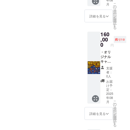
年08
楽しん
リー
こ
月
で頂け
ズ 大
の
リ
ます。
型サイ
タ
ー
作家も
ズ
ン
詳細を見る
を
お勧め
53×53
選
択
で、お
㎝ 白
す
る
得感も
基調の
160
ありま
爽やか
す。
なフ
,00
残り10
レーム
0
円
でお届
けしま
・オリ
す。
ジナル
フレー
キャン
ムサイ
パス版
支援
ズ約
画 ハ
者：
63×63
イヤー
0人
㎝
セルフ
お届
に赦さ
け予
れる存
定：
在シ
2025
年08
リー
こ
月
ズ
の
リ
53×53
タ
ー
㎝ 白基
ン
詳細を見る
を
調のフ
選
択
レーム
す
る
でお届