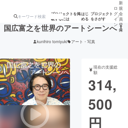
新
ロ
規
グ
会
プロジェクトを掲
はじ
プロジェクト
/
載するには
める
をさがす
イ
員
ン
登
国広富之を世界のアートシーンへ！
録
kunihiro tomiyuki
アート・写真
人気のプロ
注目のリ
注目の新着プロ
募集終了が近いプ
もうすぐ公開
ジェクト
ターン
ジェクト
ロジェクト
されます
現在の支援総
額
アート・写真
音楽
314,
テクノロジー・ガジェット
ゲーム・サ
500
映像・映画
書籍・雑誌
円
ビジネス・起業
チャレンジ