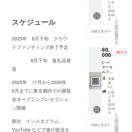
に入っ
選べま
け予
たジグ
せん
定：
レー版
2025
年08
画 画
こ
月
スケジュール
面サイ
の
リ
ズ
タ
ー
30×30
ン
詳細を見る
を
㌢ フ
選
択
2025年 8月下旬 クラウ
レーム
す
る
サイズ
ドファンディング終了予定
60,
45×45
残り15
㌢ エ
000
円
ディ
8月下旬 返礼品発
[ハイ
ション
ヤーセ
９０
送
ルフに
枚 エ
赦され
ディ
支援
る存在
2025年 11月から2026年
ション
者：
たち] フ
ナン
0人
6月までに東京都内での展覧
レーム
バーは
お届
に入っ
選べま
け予
会オープニングレセプショ
たジグ
せん
定：
レー版
2025
ン開催
年08
画 画
こ
月
面サイ
の
リ
ズ
タ
順次 インスタグラム
ー
30×30
ン
詳細を見る
を
㌢ フ
YouTube などで進行状況を
選
択