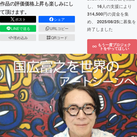
作品の評価価格上昇も楽しみにし
し、
16
人の支援により
て頂けます。
314,500
円の資金を集
ポスト
シェア
め、
2025/08/25
に募集を
LINEで送る
URLコピー
終了しました
埋め込み
QRコード
もう一度プロジェク
トをやってほしい