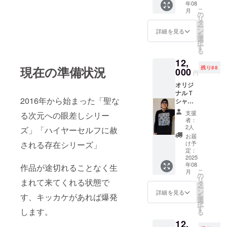
年08
ンの大
こ
月
きさは
の
リ
一点一
タ
ー
点変わ
ン
詳細を見る
を
ります
選
択
ご了承
す
る
くださ
12,
い)
現在の準備状況
残り88
000
円
オリジ
ナルＴ
2016年から始まった「聖な
シャツ
長袖
支援
る次元への眼差しシリー
トレー
者：
ドマー
2人
ズ」「ハイヤーセルフに赦
ク刺繍
お届
入り
け予
される存在シリーズ」
ロゴ
定：
マーク
2025
年08
刺繍
作品が途切れることなく生
こ
月
KUNI
の
リ
まれて来てくれる状態で
黒
タ
ー
Ｍサイ
ン
詳細を見る
を
す、キッカケがあれば爆発
ズ 自筆
選
択
サイン
す
します。
る
入り！
12,
ポスト