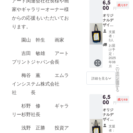
アート関連会社社長様や画
6,5
り！ オ
残り57
リジナ
00
円
家やギャラリーオーナー様
ル・ス
オリジ
トラッ
からの応援もいただいてお
ナルデ
プのお
ザイン
まけ付
ります。
トート
き
支援
バック
4cmx2.
者：
(トミー
園山 幹生 画家
5cm
3人
バード)
お届
黒
け予
吉田 敏雄 アート
Ｍサイ
定：
ズ
2025
プリントジャパン会長
年08
37×24×
こ
月
12cm
の
リ
オリジ
タ
梅谷 薫 エムラ
ー
ナルス
ン
詳細を見る
を
トラッ
選
インシステム株式会社
択
プのお
す
る
まけ付
社 長
6,5
き
残り49
4cmx2.
00
円
杉野 修 ギャラ
5cm
オリジ
リー杉野社長
ナルデ
ザイン
トート
支援
浅野 正勝 投資ア
バック
者：