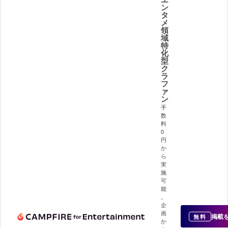
ン
タ
メ
領
域
特
化
型
ク
ラ
フ
ァ
ン
手
数
料
0
円
か
ら
実
施
可
能
。
企
画
掲載
無料
か