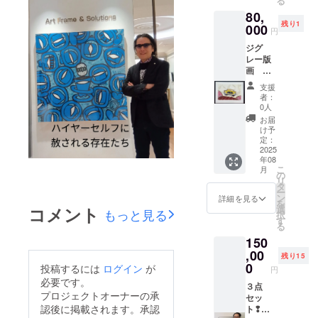
る
は
80,
AP・
残り1
アー
000
円
ティス
ジグ
トプー
レー版
ルです
画
アー
「サー
ティス
支援
キット
トプー
者：
をぶっ
ルとは
0人
飛ば
限定枚
お届
せ！」
数と
け予
画面
アー
定：
サイ
2025
ティス
年08
ズ
トの保
こ
月
49×33
存用に
の
リ
㎝ エ
数枚版
タ
ー
ディ
元から
ン
詳細を見る
を
ション
貰う版
コメント
選
もっと見る
択
はAP
画シー
す
る
アー
トで
150
ティス
す。
トプー
,00
フレー
残り15
ルです
ムサイ
0
投稿するには
ログイン
が
円
アー
ズ 約
必要です。
ティス
３点
63×46
プロジェクトオーナーの承
トプー
セッ
㎝ 多少
認後に掲載されます。承認
ルとは
ト❢
のサイ