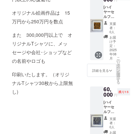
更がご
[ハイ
ざいま
ヤーセ
オリジナル絵画作品は 15
すの
ルフに
で、ご
万円から250万円を数点
赦され
了承く
支援
る存在
ださ
者：
たち] フ
い。
0人
また 300,000円以上で オ
レーム
お届
に入っ
け予
リジナルTシャツに、メッ
たジグ
定：
レー版
2025
セージや会社･ショップなど
年08
画 画
こ
月
面サイ
の名前やロゴも
の
リ
ズ
タ
ー
30×30
ン
詳細を見る
を
印刷いたします。（オリジ
㌢ フ
選
択
レーム
す
る
ナルTシャツ30枚から上限無
サイズ
60,
45×45
し)
残り15
㌢ エ
000
円
ディ
[ハイ
ション
ヤーセ
９０
ルフに
枚 エ
赦され
ディ
支援
る存在
ション
者：
たち] フ
ナン
0人
レーム
バーは
お届