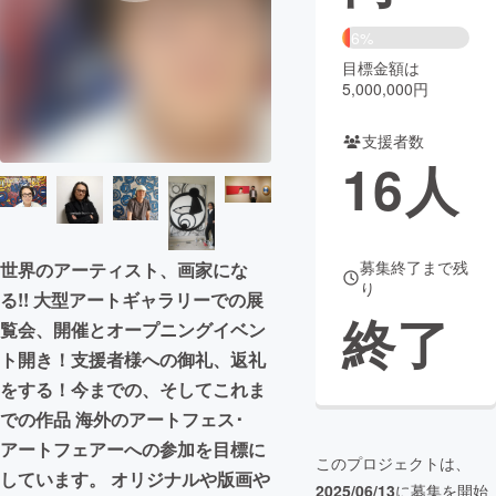
6%
まちづくり・地域活性化
目標金額は
5,000,000円
CAMPFIRE for Social Good
CAMPFIRE Creation
支援者数
CAMPFIREふるさと納税
machi-ya
コミュニティ
16
人
募集終了まで残
世界のアーティスト、画家にな
り
る!! 大型アートギャラリーでの展
終了
覧会、開催とオープニングイベン
ト開き！支援者様への御礼、返礼
をする！今までの、そしてこれま
での作品 海外のアートフェス･
アートフェアーへの参加を目標に
このプロジェクトは、
しています。 オリジナルや版画や
2025/06/13
に募集を開始