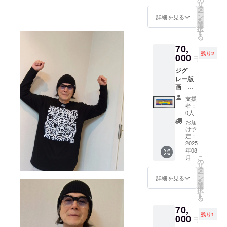
の
リ
す フ
タ
ー
レーム
ン
詳細を見る
を
サイ
選
択
ズ 約
す
る
63×30
70,
㎝ 多
残り2
少のサ
000
円
イズ変
ジグ
更はご
レー版
ざいま
画
すの
「ロー
で、ご
支援
ライ
了承く
者：
ダー」
ださ
0人
画面
い。
お届
サイズ･
け予
49×17,5
定：
㎝ フ
2025
年08
レーム
こ
月
サイ
の
リ
ズ 約
タ
ー
63×30
ン
詳細を見る
を
㎝ 多少
選
択
のサイ
す
る
ズ変更
70,
はござ
残り1
います
000
円
ので、