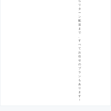
ら
リ
タ
ー
ン
配
送
ま
で
、
す
べ
て
お
任
せ
の
プ
ラ
ン
も
あ
り
ま
す
！