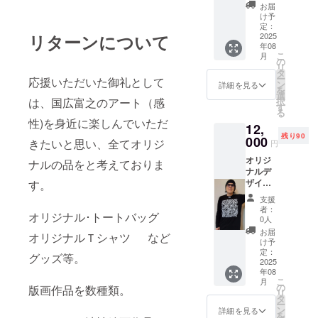
サイズ
のおま
お届
トミー
け付き
け予
バー
定：
ド ロ
2025
リターンについて
年08
ゴマー
こ
月
ク刺繍
の
リ
有り
タ
ー
応援いただいた御礼として
フリー
ン
詳細を見る
を
クエン
選
択
は、国広富之のアート（感
シー・
す
る
ギザギ
性)を身近に楽しんでいただ
12,
ザ 自筆
残り90
サイン
000
きたいと思い、全てオリジ
円
入り！
オリジ
オリジ
ナルの品をと考えておりま
ナルデ
ナルポ
ザインT
す。
スト
シャ
カー
支援
ツ 長
ド
者：
オリジナル･トートバッグ
袖
セット
0人
黒 Lサ
のおま
お届
オリジナルＴシャツ など
イズ
け付き
け予
「ハイ
定：
グッズ等。
ヤーセ
2025
年08
ルフに
こ
月
赦され
の
版画作品を数種類。
リ
る存在
タ
ー
た
ン
詳細を見る
を