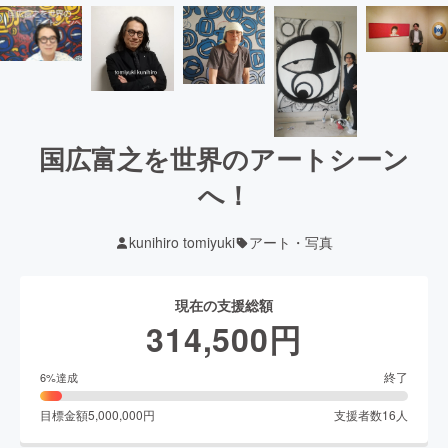
国広富之を世界のアートシーン
へ！
kunihiro tomiyuki
アート・写真
現在の支援総額
314,500
円
終了
6
%達成
目標金額
5,000,000
円
支援者数
16
人