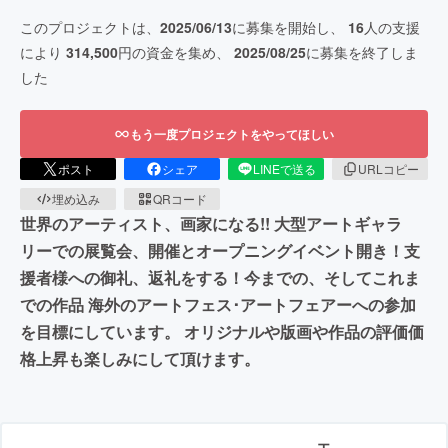
このプロジェクトは、
2025/06/13
に募集を開始し、
16
人の支援
により
314,500
円の資金を集め、
2025/08/25
に募集を終了しま
した
もう一度プロジェクトをやってほしい
ポスト
シェア
LINEで送る
URLコピー
埋め込み
QRコード
世界のアーティスト、画家になる!! 大型アートギャラ
リーでの展覧会、開催とオープニングイベント開き！支
援者様への御礼、返礼をする！今までの、そしてこれま
での作品 海外のアートフェス･アートフェアーへの参加
を目標にしています。 オリジナルや版画や作品の評価価
格上昇も楽しみにして頂けます。
エ