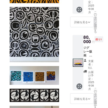
「ガ
定：
です。
レー
2025
年08
ジ」
こ
月
画面
の
リ
サイズ
タ
ー
49×33
ン
詳細を見る
を
㎝ フ
選
択
レーム
す
る
サイ
80,
ズ 約
残り1
63×46
000
円
多少の
ジグ
サイズ
レー版
変更は
画 ・
ござい
「懐か
ますの
支援
しのア
で、ご
者：
メリ
了承く
0人
カ」
ださ
お届
黄色い
い。
け予
シボ
定：
レーベ
2025
年08
ルエ
こ
月
ア
の
リ
49×33
タ
ー
㎝ ・エ
ン
詳細を見る
を
ディ
選
択
ション
す