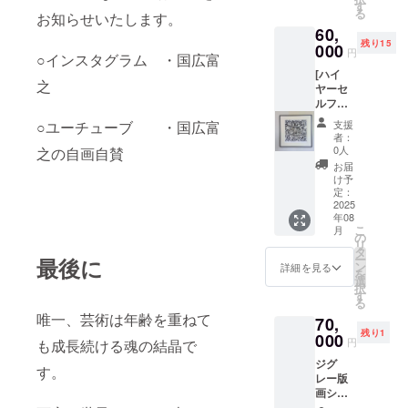
レーム
す
る
お知らせいたします。
サイズ
60,
45㌢
残り15
×45㌢
000
円
○インスタグラム ・国広富
エディ
[ハイ
ション
之
ヤーセ
９０
ルフに
枚 エ
赦され
ディ
支援
○ユーチューブ ・国広富
る存在
ション
者：
たち]
ナン
0人
之の自画自賛
フレー
バーは
お届
ムに
選べま
け予
入った
せん 淡
定：
ジグ
2025
いブ
年08
レー版
ルーグ
こ
月
画で
レーと
の
リ
す 画
黒のツ
タ
ー
最後に
面サイ
ウトン
ン
詳細を見る
を
ズ30㌢
です
選
択
×30
す
る
㌢
唯一、芸術は年齢を重ねて
70,
エディ
残り1
ション
000
円
も成長続ける魂の結晶で
９０
ジグ
枚 エ
す。
レー版
ディ
画シー
ション
ト