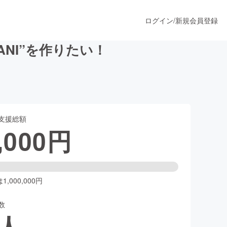
ログイン
/
新規会員登録
ANI”を作りたい！
うすぐ公開されます
支援総額
プロダクト
,000
円
ファッション
スポーツ
,000,000円
数
ア
ソーシャルグッド
人