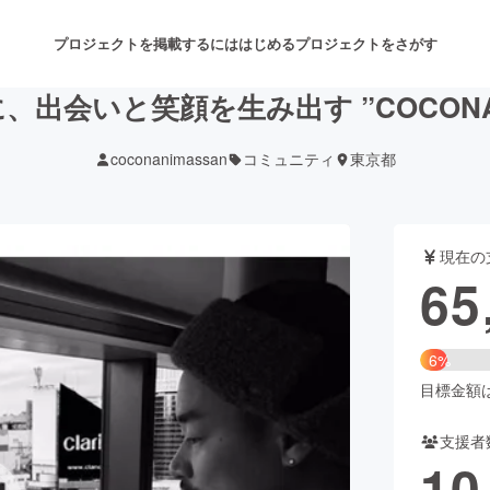
プロジェクトを掲載するには
はじめる
プロジェクトをさがす
、出会いと笑顔を生み出す ”COCON
coconanimassan
コミュニティ
東京都
注目のリターン
注目の新着プロジェクト
募集終了が近いプロジェクト
も
現在の
音楽
舞台・パフォーマンス
65
ゲーム・サービス開発
フード・飲食店
6%
書籍・雑誌出版
アニメ・漫画
目標金額は1
支援者
チャレンジ
ビューティー・ヘルスケ
10