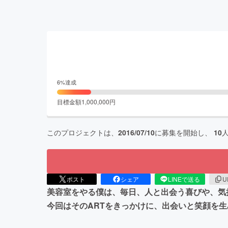
6
%達成
目標金額
1,000,000
円
このプロジェクトは、
2016/07/10
に募集を開始し、
10
ポスト
シェア
LINEで送る
U
美容室をやる僕は、毎日、人と出会う喜びや、気
今回はそのARTをきっかけに、出会いと笑顔を生み出す