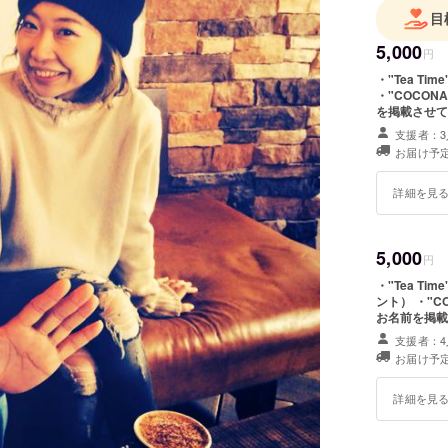
2016年
目
「人」が
5,000
し、「CO
円
・"Tea T
・"COCON
を掲載させて
支援者：3
お届け予定
詳細を見
5,000
円
・"Tea 
ント） ・"CO
お名前を掲載
支援者：4
お届け予定
詳細を見