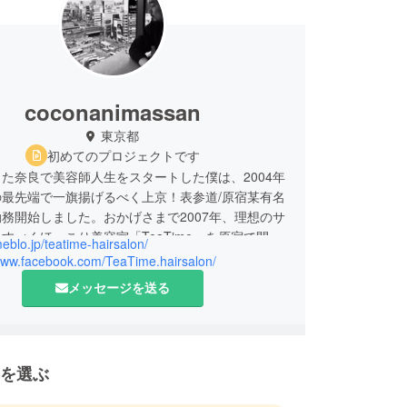
coconanimassan
東京都
初めてのプロジェクトです
た奈良で美容師人生をスタートした僕は、2004年
の最先端で一旗揚げるべく上京！表参道/原宿某有名
務開始しました。おかげさまで2007年、理想のサ
すべくほっこり美容室「TeaTime」を原宿で開業
meblo.jp/teatime-hairsalon/
できて、現在9年目！夫婦仲睦まじく2人で営業進
/www.facebook.com/TeaTime.hairsalon/
メッセージを送る
イルにこだわるのはもちろん、お客様本人から自然
湧き出てくる店をつくりたい！と、大都会の中では
island感、そしてどこか懐かしく和みを体感出来
を選ぶ
のよいスペースづくりにこだわっています。