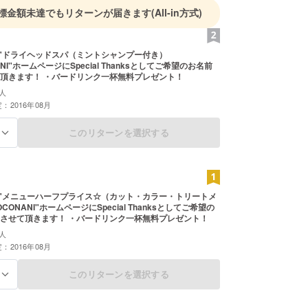
現在、「TeaTime」と同じ建物の１Fで「人」と
標金額未達でもリターンが届きます
(All-in方式)
リアルな場で出会い、つながるスペース作りを目指
CONANI」を構想中♪
ime"ドライヘッドスパ（ミントシャンプー付き）
ANI"ホームページにSpecial Thanksとしてご希望のお名前
頂きます！ ・バードリンク一杯無料プレゼント！
人
：2016年08月
このリターンを選択する
る
Time"メニューハーフプライス☆（カット・カラー・トリートメ
CONANI"ホームページにSpecial Thanksとしてご希望の
させて頂きます！ ・バードリンク一杯無料プレゼント！
人
：2016年08月
このリターンを選択する
る