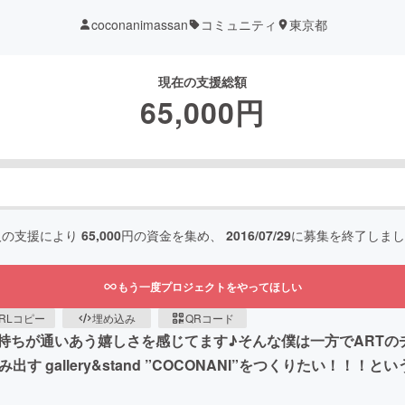
coconanimassan
コミュニティ
東京都
現在の支援総額
65,000
円
人の支援により
65,000
円の資金を集め、
2016/07/29
に募集を終了しまし
もう一度プロジェクトをやってほしい
RLコピー
埋め込み
QRコード
持ちが通いあう嬉しさを感じてます♪そんな僕は一方でARTの
 gallery&stand ”COCONANI”をつくりたい！！