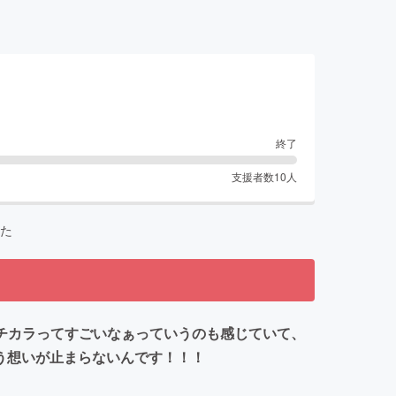
終了
支援者数
10
人
た
チカラってすごいなぁっていうのも感じていて、
！という想いが止まらないんです！！！