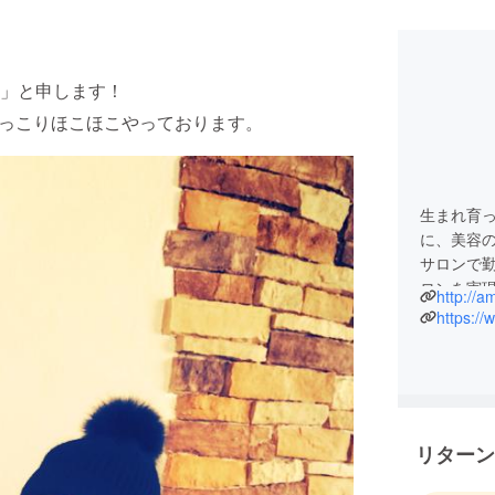
」と申します！
人ほっこりほこほこやっております。
生まれ育っ
に、美容
サロンで勤
ロンを実現
http://a
することが
https:/
行中です♪
ヘアスタ
と元氣が
ありえない
リターン
る居心地