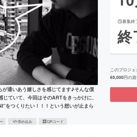
募集終
CAMPFIRE for Social Good
CAMPFIRE Creation
終
CAMPFIREふるさと納税
machi-ya
コミュニティ
このプロジェ
65,000
円の資
ちが通いあう嬉しさを感じてます♪そんな僕
感じていて、今回はそのARTをきっかけに、
CONANI”をつくりたい！！！という想いが止まら
ピー
埋め込み
QRコード