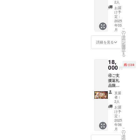
ト・
種あ
行ご招
2人
カード
り、こ
待者様
お届
裏面柄
ちらは
のみ、
け予
猫ちゃ
猫ちゃ
定：
25日
んたち
2025
んたち
(金)〜
年03
が薄暗
の柄に
28日
こ
月
い部屋
なりま
の
(月)を一
リ
で計画
す。
タ
般公開
ー
を話し
ン
といた
詳細を見る
を
合って
選
しま
択
いるよ
す
す。こ
る
うなイ
ちらの
18,
ラスト
⑩は24
残り28
で、
000
日のご
円
カード
招待券
④ご支
裏面の
になり
援返礼
デザイ
ます。
品限定
ンにも
のプレ
なる予
支援
イマッ
定で
者：
ト(猫
す。
2人
ちゃん
お届
柄)・作
け予
家直筆
定：
サイン
2025
年06
入り か
こ
月
わいい
の
リ
猫ちゃ
タ
ー