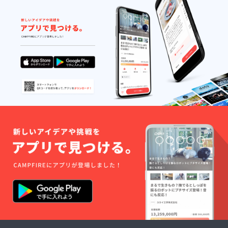
めご了承くださ
い。 ◆本商品は
限定生産のた
め、キズや汚
れ、擦れなどに
よる交換はでき
ません。