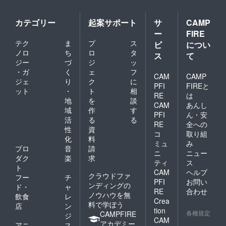
カテゴリー
起案サポート
サ
CAMP
ー
FIRE
テク
ま
プ
ス
ビ
につい
ノロ
ち
ロ
タ
ス
て
ジー
づ
ジ
ッ
・ガ
く
ェ
フ
CAM
CAMP
ジェ
り
ク
に
PFI
FIREと
ット
・
ト
相
RE
は
地
を
談
CAM
あんし
域
作
す
PFI
ん・安
活
る
る
RE
全への
性
資
コ
取り組
化
料
ミュ
み
プロ
音
請
ニ
ニュー
ダク
楽
求
ティ
ス
ト
CAM
ヘルプ
クラウドファ
フー
チ
PFI
お問い
ンディングの
ド・
ャ
RE
合わせ
ノウハウを無
飲食
レ
Crea
料で学ぼう
店
ン
tion
各種規定
CAMPFIRE
ジ
CAM
アカデミー
アニ
ス