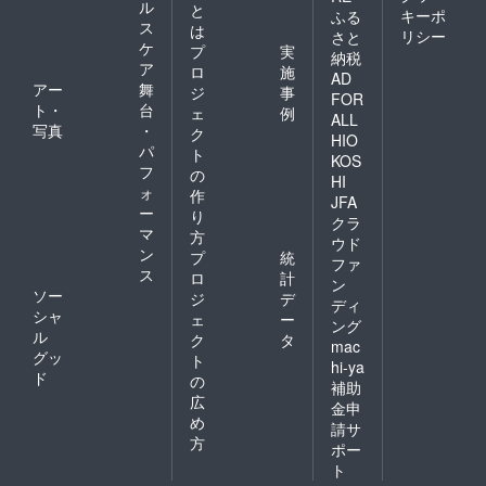
ル
と
キーポ
ふる
ス
は
リシー
さと
ケ
プ
実
納税
ア
ロ
施
AD
アー
舞
ジ
事
FOR
ト・
台
ェ
例
ALL
写真
・
ク
HIO
パ
ト
KOS
フ
の
HI
ォ
作
JFA
ー
り
クラ
マ
方
ウド
ン
プ
統
ファ
ス
ロ
計
ン
ソー
ジ
デ
ディ
シャ
ェ
ー
ング
ル
ク
タ
mac
グッ
ト
hi-ya
ド
の
補助
広
金申
め
請サ
方
ポー
ト