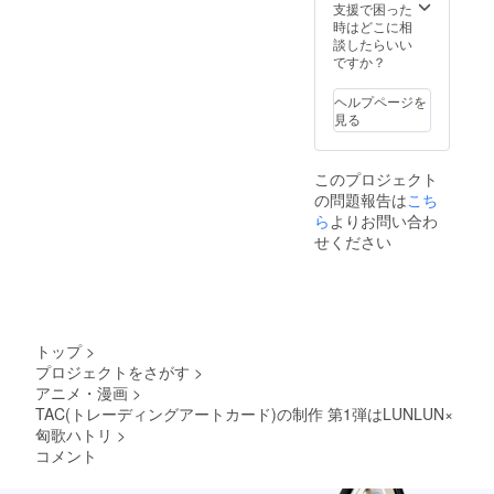
支援で困った
出現する予定で
スの中に必ずそ
時はどこに相
す。 ◆1パック
の比率で平均し
談したらいい
にはカードがラ
て出現すること
ですか？
ンダムに5枚入っ
を保証するもの
ています。 ◆1
ではありませ
パック、1ボック
ヘルプページを
ん。 ◆商品制作
スでカード全種
見る
中につき、カー
類はそろいませ
ドデザインや
ん。 ◆スペシャ
パッケージ、
ルインサート
カード構成が予
このプロジェクト
カード等の封入
告なく変更とな
の問題報告は
こち
率は総生産数に
る場合がござい
ら
よりお問い合わ
対する割合であ
ます。あらかじ
せください
り、それぞれの
めご了承くださ
パック、ボック
い。 ◆本商品は
スの中に必ずそ
限定生産のた
の比率で平均し
め、キズや汚
て出現すること
れ、擦れなどに
を保証するもの
よる交換はでき
ではありませ
トップ
>
ません。
ん。 ◆商品制作
プロジェクトをさがす
>
中につき、カー
アニメ・漫画
>
ドデザインや
TAC(トレーディングアートカード)の制作 第1弾はLUNLUN×
パッケージ、
匈歌ハトリ
>
カード構成が予
告なく変更とな
コメント
る場合がござい
ます。あらかじ