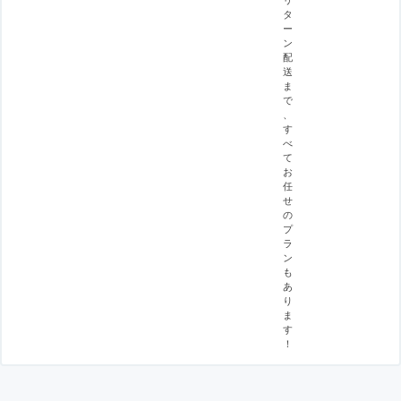
タ
ー
ン
配
送
ま
で
、
す
べ
て
お
任
せ
の
プ
ラ
ン
も
あ
り
ま
す
！