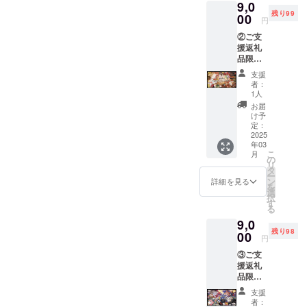
9,0
を7月23
ており
造版と
残り99
日(木)〜
00
ます。
なる場
円
7月28日
（軽食
合がご
②ご支
(火)の予
をご用
ざいま
援返礼
定でヒ
意いた
す。大
品限定
ルトン
します)
会景品
のプレ
東京(東
この2日
とは若
支援
イマッ
京都新
間は先
干の仕
者：
ト(猫
宿区)内
行ご招
1人
様変更
ちゃん
で行い
待者様
がござ
お届
柄) かわ
ます。
のみ、
け予
います
いい猫
23日と
定：
25日
のでご
ちゃん
2025
24日の
(金)〜
了承く
年03
たちが
16時〜
28日
ださ
こ
月
寛いで
19時の
の
(月)を一
い。
リ
いるイ
時間帯
タ
般公開
ー
ラスト
に
ン
といた
詳細を見る
を
で、商
Launch
選
しま
択
品の
Patyを
す
す。こ
る
パック
予定し
ちらの
9,0
のデザ
ており
⑨は23
残り98
インに
00
ます。
日のご
円
もなる
（軽食
招待券
③ご支
予定で
をご用
になり
援返礼
す。
意いた
ます。
品限定
パック
します)
のプレ
のデザ
この2日
支援
イマッ
インは3
間は先
者：