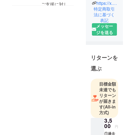
す。
ターさんの
ますでしょうか？
https://x.com/notonarilun2
ご支援に対して
描き下ろし
特定商取引
返礼品をお届け
法に基づく
イラストを
いたします！ご
表記
用いたオリ
支援のご検討あ
メッセー
ジナルグッ
ジを送る
りがとうござい
ズを企画製
ます！
造しており
ます。特に
トレーディ
リターンを
ングカード
選ぶ
ゲーム用の
プレイマッ
トやスリー
目標金額
ブ、デッキ
未達でも
ケースなど
リターン
が届きま
をメインと
す
(All-in
しておりま
方式)
すが、素晴
3,5
らしいアー
00
円
ト原画や作
①過去
家それぞれ