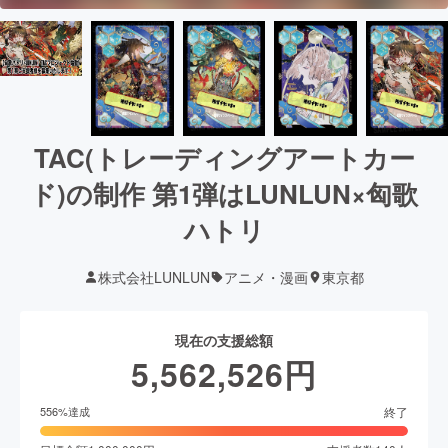
TAC(トレーディングアートカー
ド)の制作 第1弾はLUNLUN×匈歌
ハトリ
株式会社LUNLUN
アニメ・漫画
東京都
現在の支援総額
5,562,526
円
終了
556
%達成