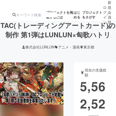
新
ロ
規
グ
会
プロジェクトを掲
はじ
プロジェクト
/
載するには
める
をさがす
イ
員
ン
登
TAC(トレーディングアートカード)の
録
制作 第1弾はLUNLUN×匈歌ハトリ
人気のプロ
注目のリ
注目の新着プロ
募集終了が近いプ
もうすぐ公開
株式会社LUNLUN
アニメ・漫画
東京都
ジェクト
ターン
ジェクト
ロジェクト
されます
アート・写真
音楽
現在の支援総
額
5,56
テクノロジー・ガジェット
ゲーム・サ
2,52
映像・映画
書籍・雑誌
ビジネス・起業
チャレンジ