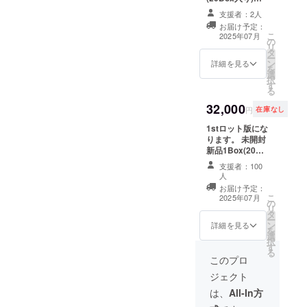
ワンプルーフ
【カード構成】
200種(全て匈歌
支援者：2人
[レギュラーカー
ハトリさん手描
お届け予定：
ド] ︎●レギュラー
きの直書きス
こ
2025年07月
の
カード 90種 ●ク
ケッチ入り/全て
リ
タ
ロムカード 90種
1of1の手書きシ
ー
ン
（パラレル版)
詳細を見る
リアル入り) ※オ
を
選
[インサートカー
ンリーワンプ
択
す
ド] ●エクスト
ルーフには3段階
る
リームカード 55
のレアリティが
32,000
種 [スペシャルイ
ございます。(モ
円
在庫なし
ンサートカード]
ノクロ/アクリル
1stロット版にな
●直筆サインカー
カラー/水彩カ
ります。 未開封
ド 45種（10枚限
ラー) ◆1ボック
新品1Box(20
定版・30枚限定
スあたり平均で1
パック入り)
版はノンシリア
枚以上の直筆サ
支援者：100
【カード構成】
ル/オンリーワン
インカードもし
人
[レギュラーカー
Autoのみ手書き
くはプルーフが
お届け予定：
ド] ︎●レギュラー
シリアル入り) ●
こ
出現する予定で
2025年07月
の
カード 90種 ●ク
プルーフ 55種
リ
す。 ◆1パック
タ
ロムカード 90種
（ブランク/直筆
ー
にはカードがラ
ン
詳細を見る
（パラレル版)
サイン入り版共
を
ンダムに5枚入っ
選
[インサートカー
に手書きシリア
択
ています。 ◆1
す
ド] ●エクスト
ルNo.入り) ●オ
る
パック、1ボック
このプロ
リームカード 55
ンリーワンプ
スでカード全種
種 [スペシャルイ
ルーフ 200種(全
類はそろいませ
ジェクト
ンサートカード]
て匈歌ハトリさ
ん。 ◆スペシャ
は、
All-In方
●直筆サインカー
ん手描きの直書
ルインサート
ド 45種（10枚限
きスケッチ入り/