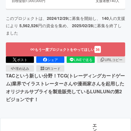
目標金額
1,000,000
円
支援者数
140
人
このプロジェクトは、
2024/12/29
に募集を開始し、
140
人の支援
により
5,562,526
円の資金を集め、
2025/02/28
に募集を終了し
ました
もう一度プロジェクトをやってほしい
36
ポスト
シェア
LINEで送る
URLコピー
埋め込み
QRコード
TACという新しい分野！TCG(トレーディングカードゲー
ム)業界でイラストレーターさんや漫画家さんを起用した
オリジナルサプライを製造販売しているLUNLUNの第2
ビジョンです！
エ
ン