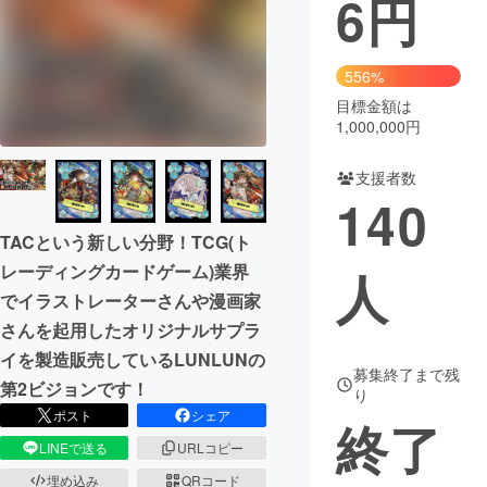
6
円
まちづくり・地域活性化
556%
目標金額は
CAMPFIRE for Social Good
CAMPFIRE Creation
1,000,000円
CAMPFIREふるさと納税
machi-ya
コミュニティ
支援者数
140
TACという新しい分野！TCG(ト
レーディングカードゲーム)業界
人
でイラストレーターさんや漫画家
さんを起用したオリジナルサプラ
イを製造販売しているLUNLUNの
募集終了まで残
第2ビジョンです！
り
ポスト
シェア
終了
LINEで送る
URLコピー
埋め込み
QRコード