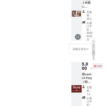
２年間
の手描きの
に
イラスト等
LUNLU
支援
Nのイベ
も展示また
者：
ントや
25人
は販売もし
他社協
お届
ておりま
賛イベ
け予
ント等
定：
す。
で配布
2025
2025年から
年03
した
こ
月
LUNLU
弊社の起源
の
リ
Nのトー
タ
となる飲食
ー
クン
ン
詳細を見る
を
事業の展開
カード
選
択
5枚セッ
す
もしており
る
ト 年4
ます。よろ
5,0
回開催
残り39
しくお願い
の人気
00
円
イベン
いたしま
⑨Laun
トタイ
す。
ch Paty
トルや
ご招待
年間を
券(23
通して
支援
日)＋
配布し
者：
TAC第1
ていた
1人
弾
もの、
お届
Hatori
四谷店
け予
Kyoka
のみで
定：