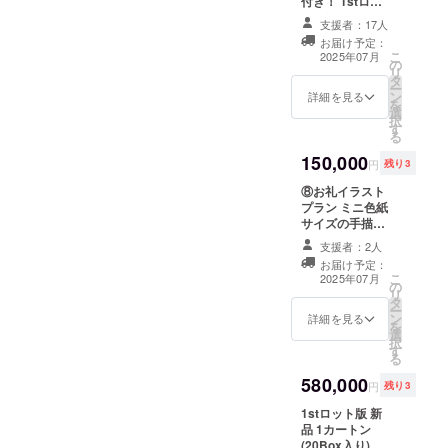
付き！︎︎ 1stロッ
り版と
ンにも
ト版になりま
なりま
支援者：17人
なる予
す。 未開封新品
す。(追
お届け予定：
定で
1Box(20パック
加生産
こ
2025年07月
す。 ※
の
入り) 【カード構
はござ
リ
作家：
タ
成】 [レギュラー
いませ
ー
匈歌ハ
ン
カード] ︎ ●レギュ
ん)
詳細を見る
を
トリ先
選
ラーカード 90種
択
生の直
す
●クロムカード
る
筆サイ
90種（パラレル
150,000
ン入り
版) [インサート
円
残り3
です。
カード] ●エクス
⑧お礼イラスト
トリームカード
プラン ミニ色紙
55種 [スペシャ
サイズの手描き
ルインサート
スケッチをお届
カード] ●直筆サ
支援者：2人
けいたします。
インカード 45種
お届け予定：
スケッチの内容
（10枚限定版・
こ
2025年07月
の
は届いてからの
30枚限定版はノ
リ
タ
お楽しみ！匈歌
ンシリアル/オン
ー
ン
先生の今回のた
詳細を見る
リーワンサイン
を
選
めの特別な水彩
のみ手書きシリ
択
す
スケッチです。
アル入り) ●プ
る
額に入れて大切
ルーフ 55種（ブ
580,000
にお届けいたし
ランク/直筆サイ
円
残り3
ます。
ン入り版共に手
1stロット版 新
書きシリアルNo.
品 1カートン
入り) ●オンリー
(20Box入り)