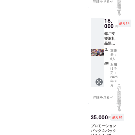
んたち
ン
詳細を見る
を
が寛い
選
択
でいる
す
る
イラス
18,
トで、
残り24
商品の
000
円
パック
⑤ご支
のデザ
援返礼
インに
品限定
もなる
のプレ
予定で
支援
イマッ
す。
者：
ト・
パック
6人
カード
のデザ
お届
裏面柄
インは3
け予
猫ちゃ
種あ
定：
んたち
2025
り、こ
年06
が薄暗
ちらは
こ
月
い部屋
猫ちゃ
の
リ
で計画
んたち
タ
ー
を話し
の柄に
ン
詳細を見る
を
合って
なりま
選
択
いるよ
す。作
す
る
うなイ
家匈歌
ラスト
35,000
ハトリ
円
残り83
で、
先生の
カード
プロモーション
直筆サ
裏面の
パック２パック
イン入
デザイ