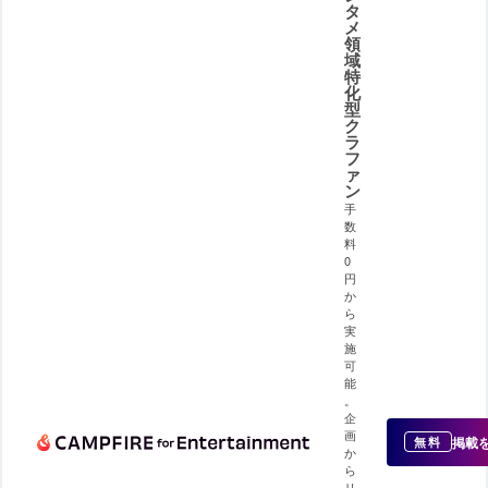
タ
メ
領
域
特
化
型
ク
ラ
フ
ァ
ン
手
数
料
0
円
か
ら
実
施
可
能
。
企
画
掲載
無料
か
ら
リ