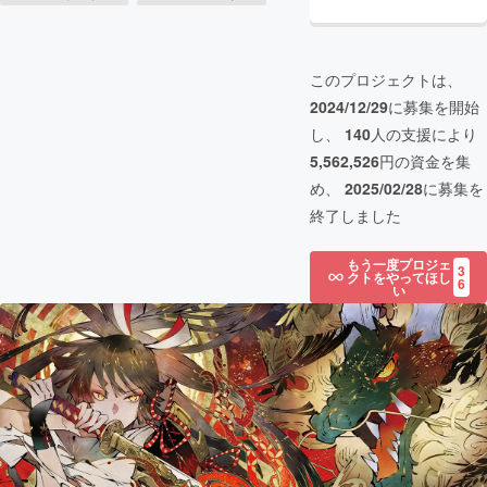
このプロジェクトは、
2024/12/29
に募集を開始
し、
140
人の支援により
5,562,526
円の資金を集
め、
2025/02/28
に募集を
終了しました
もう一度プロジェ
3
クトをやってほし
6
い