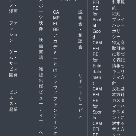
利用規
PFI
メ・
ポ
約
RE
漫画
ー
CA
説
細則
for
ツ
MP
明
プライ
Soci
ファ
映
FI
会
バシー
al
ッ
像
RE
・
ポリ
Goo
ショ
・
ア
相
シー
d
ン
映
カ
談
特定商
CAM
画
デ
会
取引法
PFI
ゲー
書
ミ
に基づ
RE
ム・
籍
ー
く表記
for
サー
・
と
情報セ
Ente
ビス
雑
は
キュリ
rtain
開発
誌
ク
サ
ティ方
men
出
ラ
ポ
針
t
版
ウ
ー
反社基
CAM
ビジ
ビ
ド
ト
本方針
PFI
ネ
ュ
フ
サ
カスタ
RE
ス・
ー
ァ
ー
マーハ
for
起業
テ
ン
ビ
ラスメ
Spor
ィ
デ
ス
ントに
ts
ー
ィ
対する
CAM
・
ン
考え方
PFI
ヘ
グ
クッ
RE