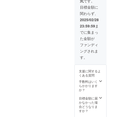
カード等の封入
式
です。
定版・30枚限定
全て1of1の手書
率は総生産数に
目標金額に
版はノンシリア
きシリアル入り)
対する割合であ
ル/オンリーワン
※オンリーワンプ
り、それぞれの
関わらず、
Autoのみ手書き
ルーフには3段階
パック、ボック
2025/02/28
シリアル入り) ●
のレアリティが
スの中に必ずそ
プルーフ 55種
ございます。(モ
の比率で平均し
23:59:59
ま
（ブランク/直筆
ノクロ/アクリル
て出現すること
でに集まっ
サイン入り版共
カラー/水彩カ
を保証するもの
に手書きシリア
ラー) ◆1ボック
ではありませ
た金額が
ルNo.入り) ●オ
スあたり平均で1
ん。 ◆商品制作
ファンディ
ンリーワンプ
枚以上の直筆サ
中につき、カー
ルーフ 200種(全
インカードもし
ドデザインや
ングされま
て匈歌ハトリさ
くはプルーフが
パッケージ、
す。
ん手描きの直書
出現する予定で
カード構成が予
きスケッチ入り/
す。 ◆1パック
告なく変更とな
全て1of1の手書
にはカードがラ
る場合がござい
きシリアル入り)
ンダムに5枚入っ
支援に関するよ
ます。あらかじ
※オンリーワンプ
ています。 ◆1
くある質問
めご了承くださ
ルーフには3段階
パック、1ボック
い。 ◆本商品は
手数料はいく
のレアリティが
スでカード全種
限定生産のた
らかかります
ございます。(モ
類はそろいませ
め、キズや汚
か？
ノクロ/アクリル
ん。 ◆スペシャ
れ、擦れなどに
カラー/水彩カ
ルインサート
よる交換はでき
目標金額に届
ラー) ◆1ボック
カード等の封入
ません。
かなかった場
スあたり平均で1
率は総生産数に
合どうなりま
枚以上の直筆サ
対する割合であ
すか？
インカードもし
り、それぞれの
くはプルーフが
パック、ボック