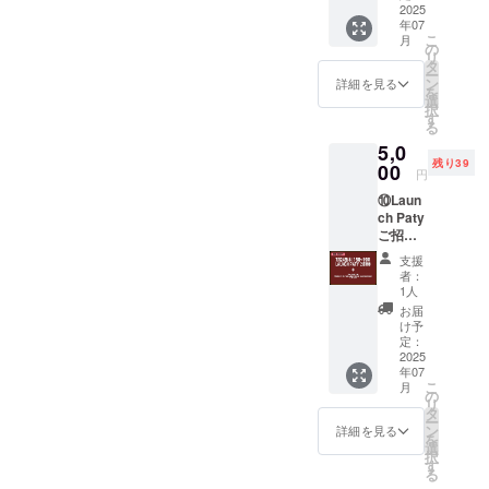
Limited
2025
配布し
年07
Collecti
ていた
こ
月
on 1
ものに
の
リ
パック
加え、
タ
ー
イベン
作家の
ン
詳細を見る
を
トを記
直筆サ
選
択
念した
イン入
す
る
展示会
りの特
5,0
を7月23
別仕様
残り39
日(木)〜
00
など全
円
7月28日
40種か
⑩Laun
(火)の予
らラン
ch Paty
定でヒ
ダムで5
ご招待
ルトン
枚封入
券(23
東京(東
してお
支援
日)＋
京都新
りま
者：
TAC第1
宿区)内
す。※
1人
弾
で行い
パック
お届
Hatori
ます。
の形状
け予
Kyoka
23日と
定：
や形式
Limited
2025
24日の
は製品
年07
Collecti
16時〜
のもの
こ
月
on 1
19時の
の
とは異
リ
パック
時間帯
タ
なりま
ー
イベン
に
ン
す。※一
詳細を見る
を
トを記
Launch
選
部の
択
念した
Patyを
す
カード
る
展示会
予定し
は再製