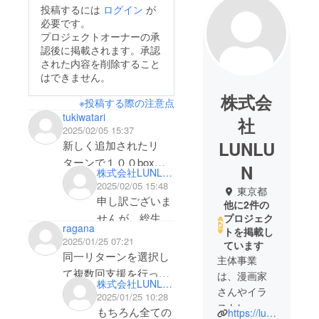
投稿するには
ログイン
が
必要です。
プロジェクトオーナーの承
認後に掲載されます。承認
された内容を削除すること
はできません。
株式会
※投稿する際の注意点
tukiwatari
社
2025/02/05 15:37
LUNLU
新しく追加されたリ
ターンで１００box追
N
株式会社LUNLUN
加されているのですが
2025/02/05 15:48
東京都
1stロット分は200box
申し訳ございま
他に2件の
では無いのですか？
せんが、総生産
プロジェク
ragana
トを掲載し
数及び1stロッ
2025/01/25 07:21
ています
トの数量に関し
同一リターンを選択し
主体事業
ては公表予定は
て複数回支援を行った
は、漫画家
株式会社LUNLUN
なく申し上げる
場合は、支援回数に応
さんやイラ
2025/01/25 10:28
事ができかねま
じたリターンを得られ
ストレー
もちろん全ての
https://lunlunmtg.base.ec