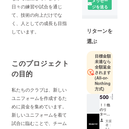
メッセー
日々の練習や試合を通じ
ジを送る
て、技術の向上だけでな
く、人としての成長も目指
リターンを
しています。
選ぶ
目標金額
このプロジェクト
未達なら
全額返金
の目的
されます
(All-or-
Nothing
方式)
私たちのクラブは、新しい
500
ユニフォームを作成するた
円
！！他
めに資金を集めています。
のリ
ターン
新しいユニフォームを着て
と内容
支援
試合に臨むことで、チーム
が同じ
者：
で
0人