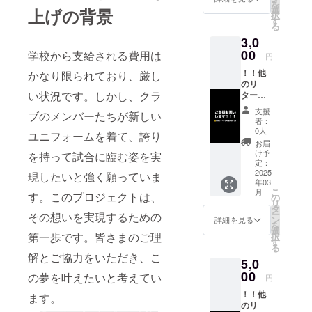
を
て、お
選
上げの背景
択
礼の
す
る
メッ
3,0
セージ
をお送
00
学校から支給される費用は
円
りしま
！！他
かなり限られており、厳し
す。
のリ
い状況です。しかし、クラ
ターン
と内容
支援
ブのメンバーたちが新しい
が同じ
者：
で
0人
ユニフォームを着て、誇り
す！！
お届
【お礼
け予
を持って試合に臨む姿を実
のメッ
定：
セー
2025
現したいと強く願っていま
年03
ジ】 感
こ
月
す。このプロジェクトは、
謝の気
の
リ
持ちを
タ
ー
その想いを実現するための
込め
ン
詳細を見る
を
て、お
選
第一歩です。皆さまのご理
択
礼の
す
る
メッ
解とご協力をいただき、こ
5,0
セージ
をお送
00
の夢を叶えたいと考えてい
円
りしま
！！他
す。
ます。
のリ