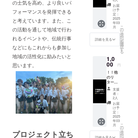
の士気を高め、より良いパ
す！！
お届
！！学
け予
フォーマンスを発揮できる
生向
定：
け！！
2025
と考えています。また、こ
年03
【お礼
こ
月
のメッ
の活動を通して地域で行わ
の
リ
セー
タ
ー
れるイベントや、伝統行事
ジ】 感
ン
詳細を見る
を
謝の気
選
択
などにもこれからも参加し
持ちを
す
る
込め
地域の活性化に励みたいと
1,0
て、お
礼の
00
思います。
円
メッ
！！他
セージ
のリ
をお送
ターン
りしま
と内容
す。
支援
が同じ
者：
で
2人
す！！
お届
【お礼
け予
のメッ
定：
セー
2025
年03
ジ】 感
こ
月
謝の気
の
リ
持ちを
プロジェクト立ち
タ
ー
込め
ン
詳細を見る