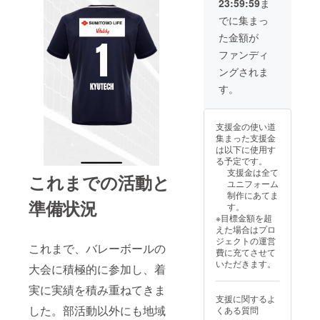
23:59:59
ま
でに集まっ
た金額が
ファンディ
ングされま
す。
支援金の使い道
集まった支援金
は以下に使用す
る予定です。
支援金は全て
これまでの活動と
ユニフォーム
制作にあてま
準備状況
す。
※目標金額を超
えた場合はプロ
ジェクトの運営
これまで、バレーボールの
費に充てさせて
いただきます。
大会に積極的に参加し、着
実に実績を積み重ねてきま
支援に関するよ
した。部活動以外にも地域
くある質問