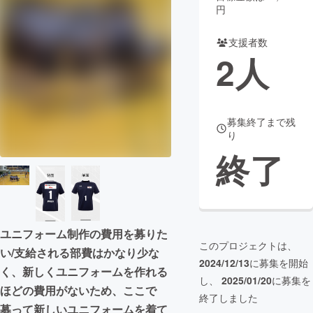
円
まちづくり・地域活性化
支援者数
2
人
CAMPFIRE for Social Good
CAMPFIRE Creation
CAMPFIREふるさと納税
machi-ya
コミュニティ
募集終了まで残
り
終了
ユニフォーム制作の費用を募りた
このプロジェクトは、
い/支給される部費はかなり少な
2024/12/13
に募集を開始
く、新しくユニフォームを作れる
し、
2025/01/20
に募集を
ほどの費用がないため、ここで
終了しました
募って新しいユニフォームを着て