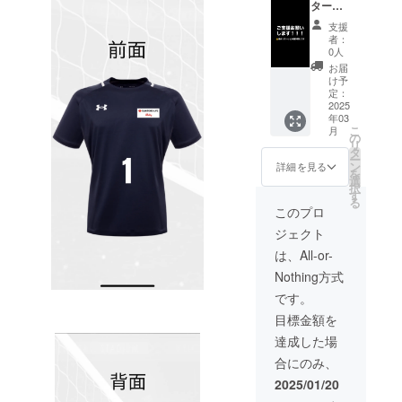
ターン
と内容
支援
が同じ
者：
で
0人
す！！
お届
【お礼
け予
のメッ
定：
セー
2025
年03
ジ】 感
こ
月
謝の気
の
リ
持ちを
タ
ー
込め
ン
詳細を見る
を
て、お
選
択
礼の
す
る
メッ
このプロ
セージ
ジェクト
をお送
りしま
は、All-or-
す。
Nothing方式
です。
目標金額を
達成した場
合にのみ、
2025/01/20