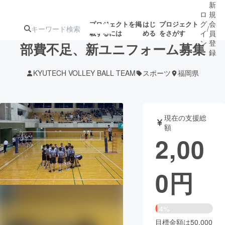
新
ロ
規
グ
会
プロジェクトを掲
はじ
プロジェクト
/
載するには
める
をさがす
イ
員
ン
登
部費不足、新ユニフォーム募集
録
KYUTECH VOLLEY BALL TEAM
スポーツ
福岡県
人気のプロ
注目のリ
注目の新着プロ
募集終了が近いプ
もうすぐ公開
ジェクト
ターン
ジェクト
ロジェクト
されます
現在の支援総
額
アート・写真
音楽
2,00
テクノロジー・ガジェット
ゲーム・サ
0
円
映像・映画
書籍・雑誌
4%
ビジネス・起業
チャレンジ
目標金額は50,000