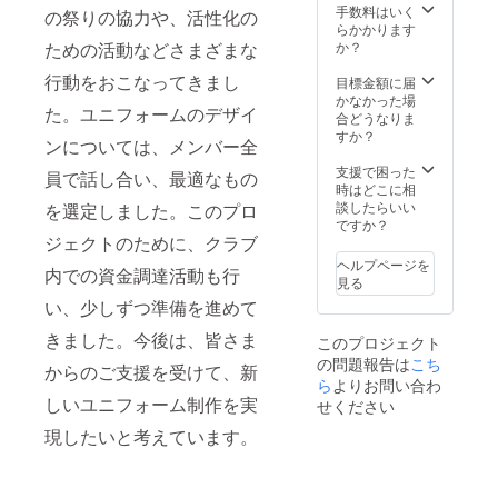
手数料はいく
の祭りの協力や、活性化の
らかかります
か？
ための活動などさまざまな
行動をおこなってきまし
目標金額に届
かなかった場
た。ユニフォームのデザイ
合どうなりま
すか？
ンについては、メンバー全
支援で困った
員で話し合い、最適なもの
時はどこに相
談したらいい
を選定しました。このプロ
ですか？
ジェクトのために、クラブ
ヘルプページを
内での資金調達活動も行
見る
い、少しずつ準備を進めて
きました。今後は、皆さま
このプロジェクト
の問題報告は
こち
からのご支援を受けて、新
ら
よりお問い合わ
しいユニフォーム制作を実
せください
現したいと考えています。