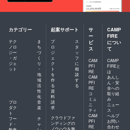
カテゴリー
起案サポート
サ
CAMP
ー
FIRE
テク
ま
プ
ス
ビ
につい
ノロ
ち
ロ
タ
ス
て
ジー
づ
ジ
ッ
・ガ
く
ェ
フ
CAM
CAMP
ジェ
り
ク
に
PFI
FIREと
ット
・
ト
相
RE
は
地
を
談
CAM
あんし
域
作
す
PFI
ん・安
活
る
る
RE
全への
性
資
コ
取り組
化
料
ミュ
み
プロ
音
請
ニ
ニュー
ダク
楽
求
ティ
ス
ト
CAM
ヘルプ
クラウドファ
フー
チ
PFI
お問い
ンディングの
ド・
ャ
RE
合わせ
ノウハウを無
飲食
レ