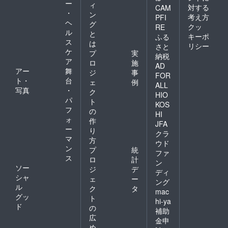
ー
ィ
対する
CAM
・
ン
考え方
PFI
ヘ
グ
クッ
RE
ル
と
キーポ
ふる
ス
は
リシー
さと
ケ
プ
実
納税
ア
ロ
施
AD
アー
舞
ジ
事
FOR
ト・
台
ェ
例
ALL
写真
・
ク
HIO
パ
ト
KOS
フ
の
HI
ォ
作
JFA
ー
り
クラ
マ
方
ウド
ン
プ
統
ファ
ス
ロ
計
ン
ソー
ジ
デ
ディ
シャ
ェ
ー
ング
ル
ク
タ
mac
グッ
ト
hi-ya
ド
の
補助
広
金申
め