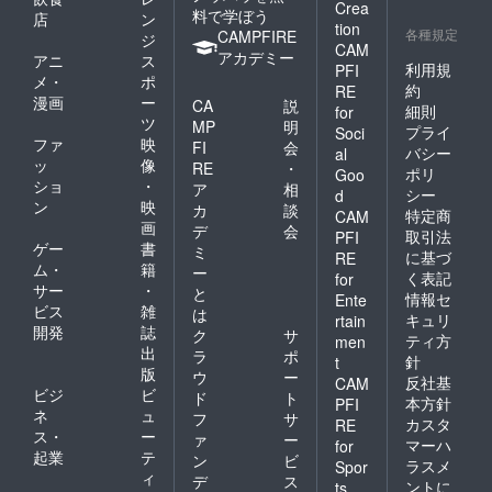
Crea
料で学ぼう
店
ン
tion
各種規定
CAMPFIRE
ジ
CAM
アカデミー
アニ
ス
利用規
PFI
メ・
ポ
約
RE
漫画
ー
CA
説
細則
for
ツ
MP
明
プライ
Soci
ファ
映
FI
会
バシー
al
ッ
像
RE
・
ポリ
Goo
ショ
・
ア
相
シー
d
ン
映
カ
談
特定商
CAM
画
デ
会
取引法
PFI
ゲー
書
ミ
に基づ
RE
ム・
籍
ー
く表記
for
サー
・
と
情報セ
Ente
ビス
雑
は
キュリ
rtain
開発
誌
ク
サ
ティ方
men
出
ラ
ポ
針
t
版
ウ
ー
反社基
CAM
ビジ
ビ
ド
ト
本方針
PFI
ネ
ュ
フ
サ
カスタ
RE
ス・
ー
ァ
ー
マーハ
for
起業
テ
ン
ビ
ラスメ
Spor
ィ
デ
ス
ントに
ts