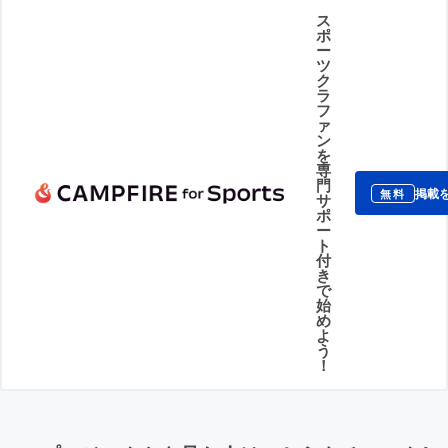
ス
ポ
ー
ツ
ク
ラ
フ
ァ
ン
を
専
門
掲載
無料
サ
ポ
ー
ト
付
き
で
始
め
よ
う
！