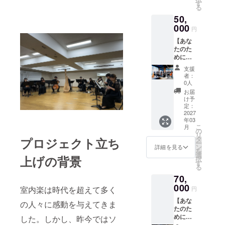
アチ
す
る
ケット
50,
になり
ます。
000
円
一般チ
【あな
ケット
たのた
を2枚お
めに演
付けし
奏会を
ます。
支援
企画し
者：
ま
0人
す！】
お届
支援者
け予
様のた
定：
めに演
2027
年03
奏会を
こ
月
企画い
の
リ
たしま
タ
プロジェクト立ち
ー
す。 ・
ン
詳細を見る
を
条件：
選
上げの背景
択
演奏す
す
る
る場所
70,
が決定
してい
000
室内楽は時代を超えて多く
円
る。 (場
【あな
所取り
の人々に感動を与えてきま
たのた
が必要
めに演
な場合
した。しかし、昨今ではソ
奏会を