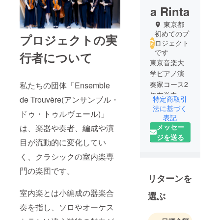
a Rinta
東京都
初めてのプ
プロジェクトの実
ロジェクト
です
行者について
東京音楽大
学ピアノ演
奏家コース2
私たちの団体「Ensemble
年在学中。
de Trouvère(アンサンブル・
特定商取引
法に基づく
ドゥ・トゥルヴェール)」
表記
メッセー
は、楽器や奏者、編成や演
ジを送る
目が流動的に変化してい
く、クラシックの室内楽専
門の楽団です。
リターンを
室内楽とは小編成の器楽合
選ぶ
奏を指し、ソロやオーケス