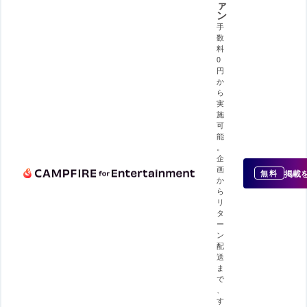
ァ
ン
手
数
料
0
円
か
ら
実
施
可
能
。
企
画
掲載
無料
か
ら
リ
タ
ー
ン
配
送
ま
で
、
す