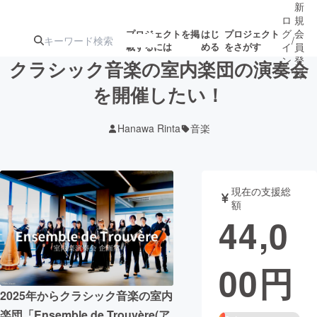
新
ロ
規
グ
会
プロジェクトを掲
はじ
プロジェクト
/
載するには
める
をさがす
イ
員
ン
登
クラシック音楽の室内楽団の演奏会
録
を開催したい！
人気のプロ
注目のリ
注目の新着プロ
募集終了が近いプ
もうすぐ公開
Hanawa Rinta
音楽
ジェクト
ターン
ジェクト
ロジェクト
されます
アート・写真
音楽
現在の支援総
額
44,0
テクノロジー・ガジェット
ゲーム・サ
00
円
映像・映画
書籍・雑誌
2025年からクラシック音楽の室内
ビジネス・起業
チャレンジ
楽団「Ensemble de Trouvère(ア