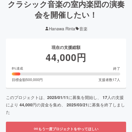
クラシック音楽の室内楽団の演奏
会を開催したい！
Hanawa Rinta
音楽
現在の支援総額
44,000
円
終了
8
%達成
目標金額
500,000
円
支援者数
17
人
このプロジェクトは、
2025/01/11
に募集を開始し、
17
人の支援
により
44,000
円の資金を集め、
2025/03/21
に募集を終了しまし
た
もう一度プロジェクトをやってほしい