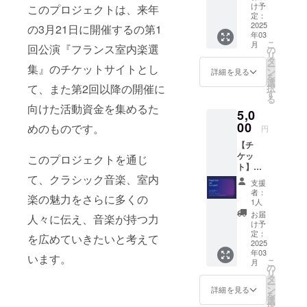
般チ
け予
このプロジェクトは、来年
ケット
定：
・『フ
2025
の3月21日に開催するの第1
年03
ランス
こ
月
回公演『フランス室内楽選
室内楽
の
リ
選集』
タ
ー
集』のチケットサイトとし
の一般
ン
詳細を見る
を
チケッ
選
て、また第2回以降の開催に
択
トにな
す
る
りま
向けた活動資金を集めるた
5,0
す。
00
めのものです。
円
【チ
ケッ
このプロジェクトを通じ
ト】
て、クラシック音楽、室内
『フラ
支援
ンス室
者：
楽の魅力をさらに多くの
内楽選
1人
集』 一
お届
人々に伝え、音楽が持つ力
般ペア
け予
チケッ
定：
を広めていきたいと考えて
ト ・
2025
年03
『フラ
います。
こ
月
ンス室
の
リ
内楽選
タ
ー
集』の
ン
詳細を見る
を
一般ペ
選
択