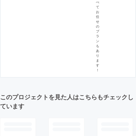
べ
て
お
任
せ
の
プ
ラ
ン
も
あ
り
ま
す
！
このプロジェクトを見た人はこちらもチェックし
ています