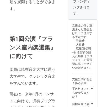
回の
ファンディ
動を展開することができま
と打ち
『フラ
ングされま
合わせ
ンス室
す。
をしな
内楽選
す。
がら、
集』の
演奏会
演奏者
企画を
とは異
支援金の使い道
いたし
なる場
集まった支援金
ます。
合がご
は以下に使用す
・実施
ざいま
第1回公演『フラ
る予定です。
概要：
す。
設備費
90分×１
人件費
ンス室内楽選集』
回 ・有
広報/宣伝費
効期
※目標金額を超
限：
に向けて
えた場合はプロ
2027年
ジェクトの運営
3月末ま
費に充てさせて
で ・注
いただきます。
意事
団員は現在音楽大学に通う
項：今
大学生で、クラシック音楽
回の
支援に関するよ
『フラ
を学んでいます。
くある質問
ンス室
内楽選
手数料はいく
集』の
らかかります
現在は、来年3月のコンサー
演奏者
か？
とは異
トに向けて、演奏プログラ
なる場
目標金額に届
合がご