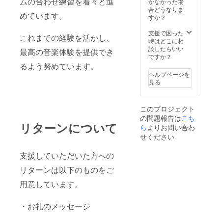
ムの合わせ練習を着々と進
かなかった場
ざいま
合どうなりま
めています。
す。
すか？
支援で困った
これまでの経験を活かし、
時はどこに相
談したらいい
最高の音楽体験を提供でき
ですか？
るよう努めています。
ヘルプページを
見る
このプロジェクト
の問題報告は
こち
リターンについて
ら
よりお問い合わ
せください
支援していただいた方への
リターンは以下のものをご
用意しています。
・お礼のメッセージ