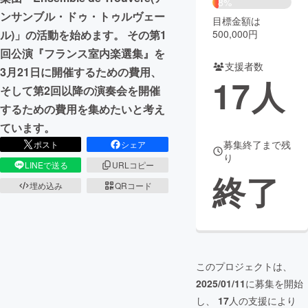
8%
ンサンブル・ドゥ・トゥルヴェー
目標金額は
まちづくり・地域活性化
500,000円
ル)」の活動を始めます。 その第1
回公演『フランス室内楽選集』を
支援者数
CAMPFIRE for Social Good
CAMPFIRE Creation
3月21日に開催するための費用、
17
人
CAMPFIREふるさと納税
machi-ya
コミュニティ
そして第2回以降の演奏会を開催
するための費用を集めたいと考え
ています。
募集終了まで残
ポスト
シェア
り
LINEで送る
URLコピー
終了
埋め込み
QRコード
このプロジェクトは、
2025/01/11
に募集を開始
し、
17
人の支援により