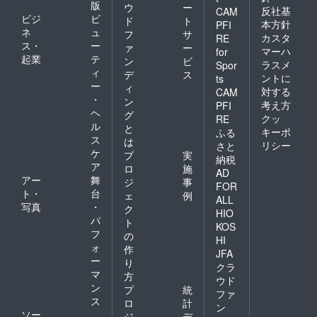
版
ウ
ー
反社基
CAM
ビジ
ビ
ド
ト
本方針
PFI
ネ
ュ
フ
サ
カスタ
RE
ス・
ー
ァ
ー
マーハ
for
起業
テ
ン
ビ
ラスメ
Spor
ィ
デ
ス
ントに
ts
ー
ィ
対する
CAM
・
ン
考え方
PFI
ヘ
グ
クッ
RE
ル
と
キーポ
ふる
ス
は
リシー
さと
ケ
プ
実
納税
ア
ロ
施
AD
アー
舞
ジ
事
FOR
ト・
台
ェ
例
ALL
写真
・
ク
HIO
パ
ト
KOS
フ
の
HI
ォ
作
JFA
ー
り
クラ
マ
方
ウド
ン
プ
統
ファ
ス
ロ
計
ン
ソー
ジ
デ