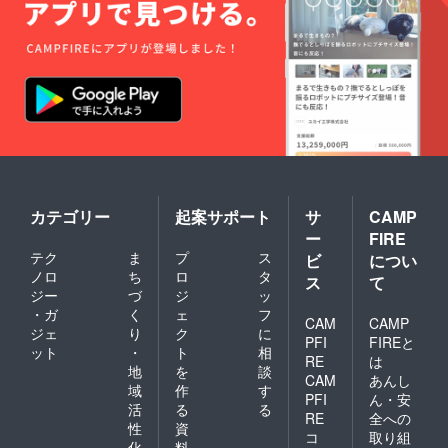
カテゴリー
起案サポート
サ
CAMP
ー
FIRE
テク
ま
プ
ス
ビ
につい
ノロ
ち
ロ
タ
ス
て
ジー
づ
ジ
ッ
・ガ
く
ェ
フ
CAM
CAMP
ジェ
り
ク
に
PFI
FIREと
ット
・
ト
相
RE
は
地
を
談
CAM
あんし
域
作
す
PFI
ん・安
活
る
る
RE
全への
性
資
コ
取り組
化
料