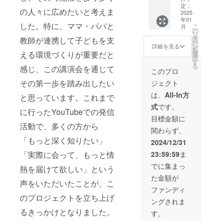
ん。お
きま
定：
の人々に広めたいと考えま
つりは
2025
す。 ・
年01
でませ
支援
した。特に、ママ・パパと
こ
月
ん。 ・
時、必
の
リ
来場時
ず備考
タ
教師が連携して子どもを支
ー
にス
欄に希
ン
詳細を見る
を
タッフ
望され
える環境づくりが重要だと
選
択
にクラ
るお名
す
る
感じ、この講演会を通じて
ウド
前をご
このプロ
ファン
記入く
その第一歩を踏み出したい
ジェクト
ディン
ださ
グで支
い。
は、
All-In方
と思っています。これまで
援をし
式
です。
た旨を
に行ったYouTubeでの発信
お声掛
目標金額に
けくだ
活動で、多くの方から
関わらず、
さい。
・大人
「もっと深く知りたい」
2024/12/31
一人あ
23:59:59
ま
「実際に会って、もっと情
たりの
チケッ
でに集まっ
熱を届けて欲しい」という
トで
た金額が
す。お
声をいただいたことが、こ
子さん
ファンディ
は完全
のプロジェクトを立ち上げ
ングされま
無料で
す。
るきっかけとなりました。
す。