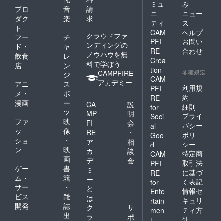
ミュ
み
プロ
音
請
ニ
ニュー
ダク
楽
求
ティ
ス
ト
CAM
ヘルプ
クラウドファ
フー
チ
PFI
お問い
ンディングの
ド・
ャ
RE
合わせ
ノウハウを無
飲食
レ
Crea
料で学ぼう
店
ン
tion
各種規定
CAMPFIRE
ジ
CAM
アカデミー
アニ
ス
利用規
PFI
メ・
ポ
約
RE
漫画
ー
CA
説
細則
for
ツ
MP
明
プライ
Soci
ファ
映
FI
会
バシー
al
ッ
像
RE
・
ポリ
Goo
ショ
・
ア
相
シー
d
ン
映
カ
談
特定商
CAM
画
デ
会
取引法
PFI
ゲー
書
ミ
に基づ
RE
ム・
籍
ー
く表記
for
サー
・
と
情報セ
Ente
ビス
雑
は
キュリ
rtain
開発
誌
ク
サ
ティ方
men
出
ラ
ポ
針
t