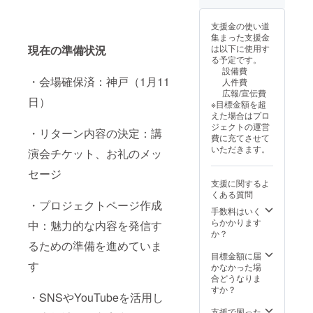
支援金の使い道
集まった支援金
は以下に使用す
現在の準備状況
る予定です。
設備費
・会場確保済：神戸（1月11
人件費
広報/宣伝費
日）
※目標金額を超
えた場合はプロ
ジェクトの運営
・リターン内容の決定：講
費に充てさせて
いただきます。
演会チケット、お礼のメッ
セージ
支援に関するよ
くある質問
・プロジェクトページ作成
手数料はいく
らかかります
中：魅力的な内容を発信す
か？
るための準備を進めていま
目標金額に届
す
かなかった場
合どうなりま
すか？
・SNSやYouTubeを活用し
支援で困った