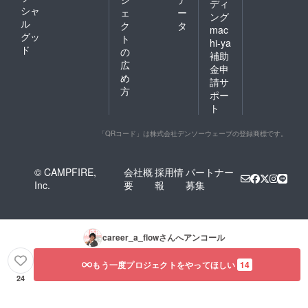
ディ
シャ
ェ
ー
ング
ル
ク
タ
mac
グッ
ト
hi-ya
ド
の
補助
広
金申
め
請サ
方
ポー
ト
「QRコード」は株式会社デンソーウェーブの登録商標です。
© CAMPFIRE,
会社概
採用情
パートナー
Inc.
要
報
募集
career_a_flow
さんへアンコール
もう一度プロジェクトをやってほしい
14
24