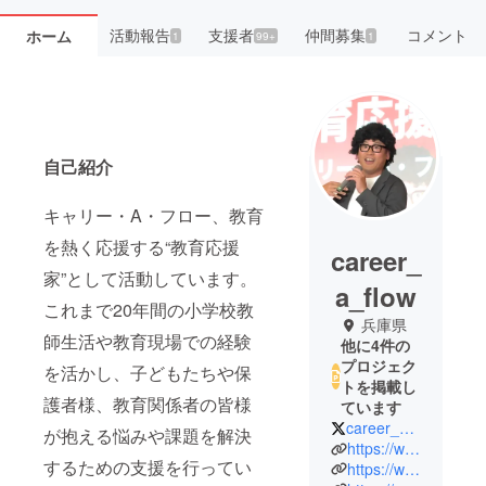
活動報告
支援者
仲間募集
コメント
ホーム
1
99+
1
自己紹介
キャリー・A・フロー、教育
を熱く応援する“教育応援
career_
家”として活動しています。
a_flow
これまで20年間の小学校教
兵庫県
師生活や教育現場での経験
他に4件の
プロジェク
を活かし、子どもたちや保
トを掲載し
護者様、教育関係者の皆様
ています
career_flow_x
が抱える悩みや課題を解決
https://www.youtube.com/channel/UCAgD4SiDIyxsFPRCXKVIBjw
するための支援を行ってい
https://www.instagram.com/career.a.flow/