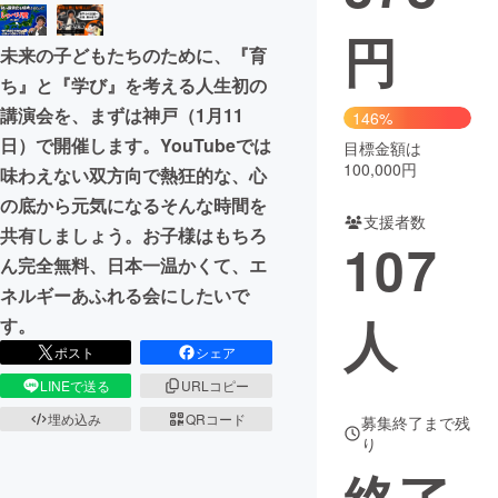
円
まちづくり・地域活性化
未来の子どもたちのために、『育
ち』と『学び』を考える人生初の
CAMPFIRE for Social Good
CAMPFIRE Creation
講演会を、まずは神戸（1月11
146%
CAMPFIREふるさと納税
machi-ya
コミュニティ
日）で開催します。YouTubeでは
目標金額は
100,000円
味わえない双方向で熱狂的な、心
の底から元気になるそんな時間を
支援者数
共有しましょう。お子様はもちろ
107
ん完全無料、日本一温かくて、エ
ネルギーあふれる会にしたいで
人
す。
ポスト
シェア
LINEで送る
URLコピー
埋め込み
QRコード
募集終了まで残
り