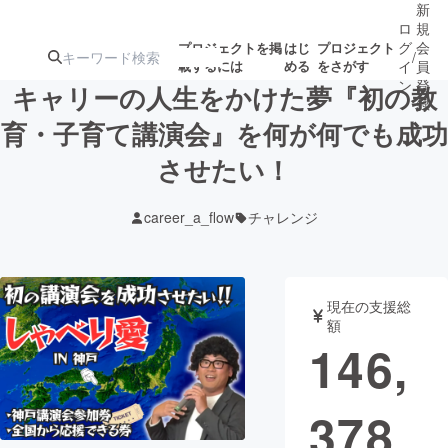
新
ロ
規
グ
会
プロジェクトを掲
はじ
プロジェクト
/
載するには
める
をさがす
イ
員
ン
登
キャリーの人生をかけた夢『初の教
録
育・子育て講演会』を何が何でも成功
させたい！
人気のプロ
注目のリ
注目の新着プロ
募集終了が近いプ
もうすぐ公開
ジェクト
ターン
ジェクト
ロジェクト
されます
career_a_flow
チャレンジ
アート・写真
音楽
現在の支援総
テクノロジー・ガジェット
ゲーム・サ
額
146,
映像・映画
書籍・雑誌
378
ビジネス・起業
チャレンジ