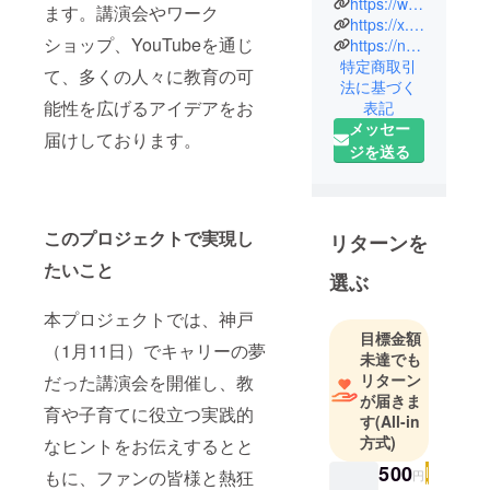
https://www.tiktok.com/@career.a.flow
ます。講演会やワーク
https://x.com/career_flow_x
ショップ、YouTubeを通じ
https://note.com/career_a_flow/
特定商取引
て、多くの人々に教育の可
法に基づく
能性を広げるアイデアをお
表記
メッセー
届けしております。
ジを送る
このプロジェクトで実現し
リターンを
たいこと
選ぶ
本プロジェクトでは、神戸
目標金額
（1月11日）でキャリーの夢
未達でも
リターン
だった講演会を開催し、教
が届きま
育や子育てに役立つ実践的
す
(All-in
方式)
なヒントをお伝えするとと
500
もに、ファンの皆様と熱狂
円