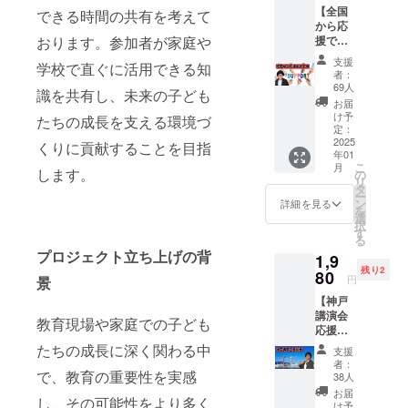
【全国
できる時間の共有を考えて
から応
援でき
おります。参加者が家庭や
る券】
支援
学校で直ぐに活用できる知
・日本
者：
中から
69人
識を共有し、未来の子ども
キャ
お届
リーの
け予
たちの成長を支える環境づ
背中を
定：
推すこ
2025
くりに貢献することを目指
年01
とがで
こ
月
きま
します。
の
リ
す。 ・
タ
ー
支援者
ン
詳細を見る
を
限定動
選
択
画にて
す
る
感謝の
プロジェクト立ち上げの背
1,9
心を伝
残り2
えさせ
80
円
景
ていた
【神戸
だきま
講演会
す。 ・
教育現場や家庭での子ども
応援
voicy等
券】 ・
にて感
たちの成長に深く関わる中
支援
現金へ
謝の心
者：
の交換
で、教育の重要性を実感
を伝え
38人
はでき
させて
お届
し、その可能性をより多く
ませ
いただ
け予