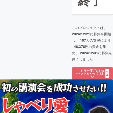
終了
このプロジェクトは、
2024/12/21
に募集を開始
し、
107
人の支援により
146,378
円の資金を集
め、
2024/12/31
に募集を
終了しました
もう一度プロジェ
1
クトをやってほし
4
い