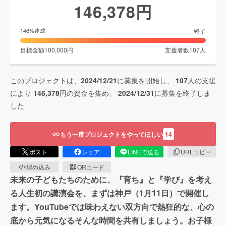
146,378
円
終了
146
%達成
目標金額
100,000
円
支援者数
107
人
このプロジェクトは、
2024/12/21
に募集を開始し、
107
人の支援
により
146,378
円の資金を集め、
2024/12/31
に募集を終了しま
した
もう一度プロジェクトをやってほしい
14
ポスト
シェア
LINEで送る
URLコピー
埋め込み
QRコード
未来の子どもたちのために、『育ち』と『学び』を考え
る人生初の講演会を、まずは神戸（1月11日）で開催し
ます。YouTubeでは味わえない双方向で熱狂的な、心の
底から元気になるそんな時間を共有しましょう。お子様