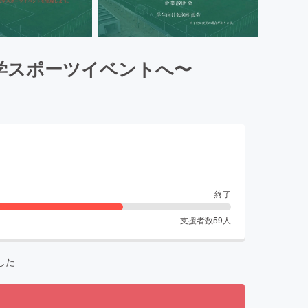
学スポーツイベントへ〜
終了
支援者数
59
人
した