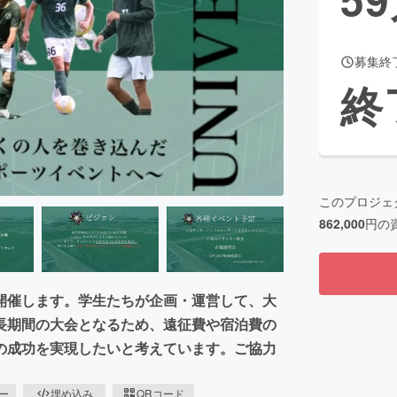
募集終
CAMPFIRE for Social Good
CAMPFIRE Creation
終
CAMPFIREふるさと納税
machi-ya
コミュニティ
このプロジェ
862,000
円の
開催します。学生たちが企画・運営して、大
長期間の大会となるため、遠征費や宿泊費の
の成功を実現したいと考えています。ご協力
ピー
埋め込み
QRコード