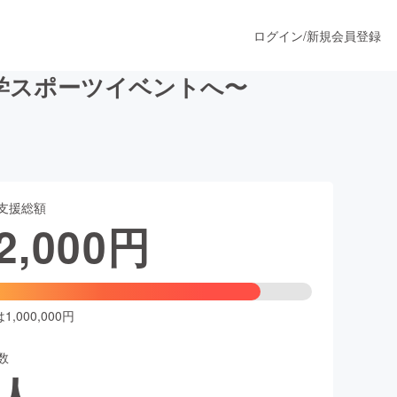
ログイン
/
新規会員登録
学スポーツイベントへ〜
うすぐ公開されます
支援総額
プロダクト
2,000
円
ファッション
スポーツ
,000,000円
数
ア
ソーシャルグッド
人