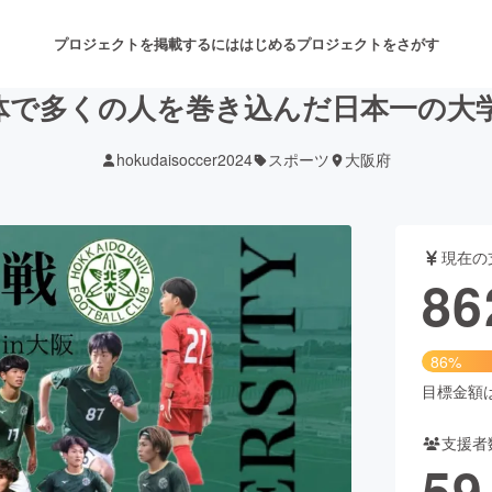
プロジェクトを掲載するには
はじめる
プロジェクトをさがす
体で多くの人を巻き込んだ日本一の大
hokudaisoccer2024
スポーツ
大阪府
注目のリターン
注目の新着プロジェクト
募集終了が近いプロジェクト
も
現在の
音楽
舞台・パフォーマンス
86
ゲーム・サービス開発
フード・飲食店
86%
書籍・雑誌出版
アニメ・漫画
目標金額は1
支援者
チャレンジ
ビューティー・ヘルスケ
59