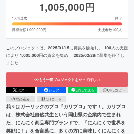
1,005,000
円
終了
100
%達成
目標金額
1,000,000
円
支援者数
100
人
このプロジェクトは、
2025/01/15
に募集を開始し、
100
人の支援
により
1,005,000
円の資金を集め、
2025/02/28
に募集を終了し
ました
もう一度プロジェクトをやってほしい
ポスト
シェア
LINEで送る
URLコピー
埋め込み
QRコード
我々はガーリックのプロ『ガリプロ』です！。ガリプロ
は、株式会社自然共生という岡山県の企業内で生まれ
た、にんにく商品専門ブランドで、『にんにくで世界を
笑顔に！』を合言葉に、多くの方に美味しくにんにくを