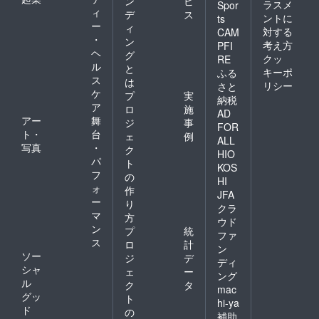
ン
ビ
ラスメ
Spor
ィ
デ
ス
ントに
ts
ー
ィ
対する
CAM
・
ン
考え方
PFI
ヘ
グ
クッ
RE
ル
と
キーポ
ふる
ス
は
リシー
さと
ケ
プ
実
納税
ア
ロ
施
AD
アー
舞
ジ
事
FOR
ト・
台
ェ
例
ALL
写真
・
ク
HIO
パ
ト
KOS
フ
の
HI
ォ
作
JFA
ー
り
クラ
マ
方
ウド
ン
プ
統
ファ
ス
ロ
計
ン
ソー
ジ
デ
ディ
シャ
ェ
ー
ング
ル
ク
タ
mac
グッ
ト
hi-ya
ド
の
補助