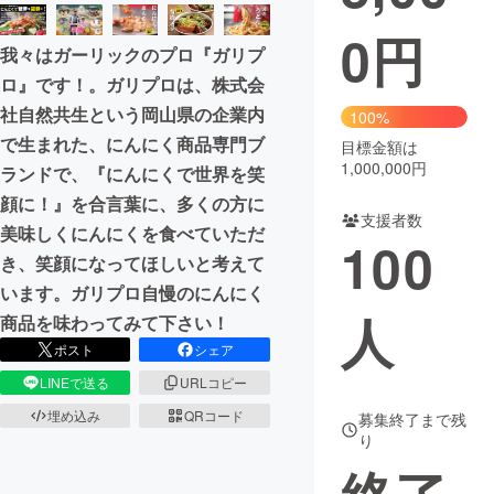
0
円
まちづくり・地域活性化
我々はガーリックのプロ『ガリプ
ロ』です！。ガリプロは、株式会
CAMPFIRE for Social Good
CAMPFIRE Creation
社自然共生という岡山県の企業内
100%
CAMPFIREふるさと納税
machi-ya
コミュニティ
で生まれた、にんにく商品専門ブ
目標金額は
1,000,000円
ランドで、『にんにくで世界を笑
顔に！』を合言葉に、多くの方に
支援者数
美味しくにんにくを食べていただ
100
き、笑顔になってほしいと考えて
います。ガリプロ自慢のにんにく
人
商品を味わってみて下さい！
ポスト
シェア
LINEで送る
URLコピー
埋め込み
QRコード
募集終了まで残
り