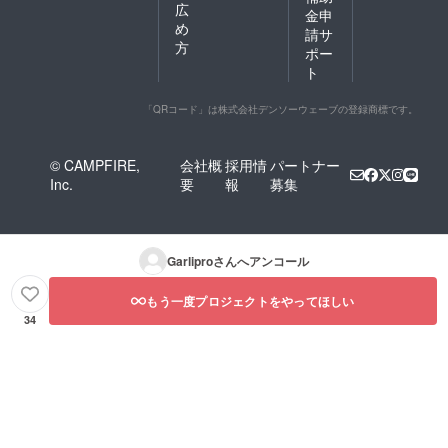
広
金申
め
請サ
方
ポー
ト
「QRコード」は株式会社デンソーウェーブの登録商標です。
© CAMPFIRE,
会社概
採用情
パートナー
Inc.
要
報
募集
Garlipro
さんへアンコール
もう一度プロジェクトをやってほしい
34