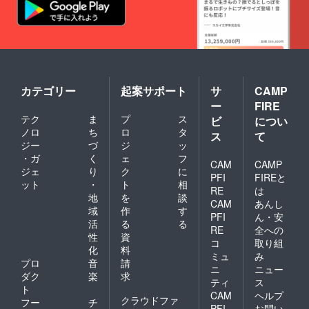
カテゴリー
起案サポート
サ
CAMP
ー
FIRE
テク
ま
プ
ス
ビ
につい
ノロ
ち
ロ
タ
ス
て
ジー
づ
ジ
ッ
・ガ
く
ェ
フ
CAM
CAMP
ジェ
り
ク
に
PFI
FIREと
ット
・
ト
相
RE
は
地
を
談
CAM
あんし
域
作
す
PFI
ん・安
活
る
る
RE
全への
性
資
コ
取り組
化
料
ミュ
み
プロ
音
請
ニ
ニュー
ダク
楽
求
ティ
ス
ト
CAM
ヘルプ
クラウドファ
フー
チ
PFI
お問い