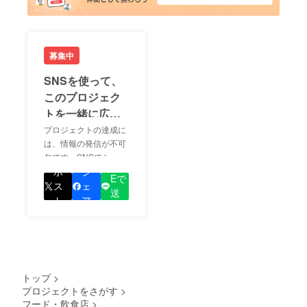
募集中
SNSを使って、
このプロジェク
トを一緒に広め
ましょう！
プロジェクトの達成に
は、情報の発信が不可
欠です。SNSでシェア
LIN
をして、あなたが応援
ポ
シ
Eで
しているプロジェクト
ス
ェ
送
の良さを知ってもらい
ト
ア
る
ましょう！
トップ
>
プロジェクトをさがす
>
フード・飲食店
>