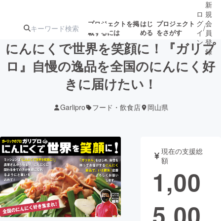
新
ロ
規
グ
会
プロジェクトを掲
はじ
プロジェクト
/
載するには
める
をさがす
イ
員
ン
登
にんにくで世界を笑顔に！『ガリプ
録
ロ』自慢の逸品を全国のにんにく好
きに届けたい！
人気のプロ
注目のリ
注目の新着プロ
募集終了が近いプ
もうすぐ公開
ジェクト
ターン
ジェクト
ロジェクト
されます
Garlipro
フード・飲食店
岡山県
アート・写真
音楽
現在の支援総
テクノロジー・ガジェット
ゲーム・サ
額
1,00
映像・映画
書籍・雑誌
5,00
ビジネス・起業
チャレンジ