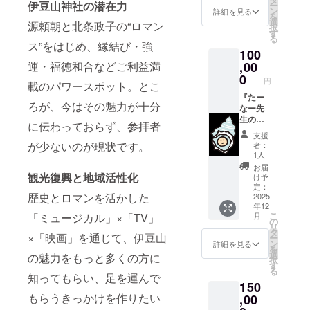
きま
伊豆山神社の潜在力
ー
ンプロ
のお名
ン
す。ご
詳細を見る
を
デュー
前を掲
選
支援心
源頼朝と北条政子の“ロマン
択
スしま
載しま
す
から感
る
す。 ・
す。
ス”をはじめ、縁結び・強
謝致し
100
ZOOM
「サン
ます。
にてあ
運・福徳和合などご利益満
,00
クスレ
なたの
ター」
0
円
載のパワースポット。とこ
夢を一
◆お礼
緒に考
『たー
のメー
ろが、今はその魅力が十分
えま
なー先
ルをさ
す。 ・
生のボ
せて頂
に伝わっておらず、参拝者
あなた
イトレ
きま
支援
に最適
25分
す。ご
が少ないのが現状です。
者：
なクラ
×10回』
支援心
1人
ファン
◆30年
から感
お届
のプロ
間5万人
観光復興と地域活性化
謝致し
け予
デュー
以上の
ます。
定：
歴史とロマンを活かした
スを行
夢をか
2025
年12
いま
なえた
こ
「ミュージカル」×「TV」
月
す。 ・
たー
の
リ
有効期
なー先
タ
×「映画」を通じて、伊豆山
ー
限2026
生のオ
ン
詳細を見る
を
年12月
ンライ
選
の魅力をもっと多くの方に
択
末。
ンボイ
す
る
「お名
トレを
知ってもらい、足を運んで
150
前クレ
特別価
もらうきっかけを作りたい
ジッ
格で受
,00
ト」 ◆
講でき