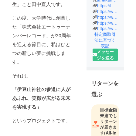
生」こと田中直人です。
ンボイトレ
https://twitter.com/tanakanaoto
のパイオニ
https://www.atono.co.jp/
https://www.atono.co.jp/blog/
この度、大学時代に創業し
ア｜３０年
https://www.facebook.com/tanakanaoto1/
間５万人以
た「株式会社エートゥーナ
https://www.instagram.com/atono_records/
上指導｜ア
特定商取引
ンバーレコード」が30周年
プリ「毎日
法に基づく
を迎える節目に、私はひと
ボイトレ」
表記
開発｜
メッセー
つの新しい夢に挑戦しま
(株)AtoNO
ジを送る
す。
Records代表
｜日大芸術
それは、
学部非常勤
リターンを
講師｜全国
「伊豆山神社の参道に人が
放送ラジオ
選ぶ
あふれ、笑顔が広がる未来
MC｜日テレ
「ZIP！」テ
を実現する」
目標金額
レ東「おは
未達でも
スタ！」出
というプロジェクトです。
リターン
演｜カラオ
が届きま
ケバトルに
す
(All-in