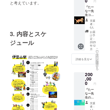
0
円
と考えています。
プロ
ます。
ジェク
◆25分
『たー
トの成
間の個
なー先
果物に
人レッ
生コン
あなた
スン10
サル
支援
のお名
回を受
ティン
者：
前を掲
講でき
グ』 ◆
0人
載しま
ます。
たー
3. 内容とスケ
お届
す。
◆有効
なー先
け予
「サン
期限
生があ
定：
ジュール
クスレ
2026年
なたの
2025
年12
ター」
12月
目的を
こ
月
◆お礼
末。
コンサ
の
リ
のメー
「お名
ルしま
タ
ー
ルをさ
前クレ
す。 ・
ン
詳細を見る
を
せて頂
ジッ
ZOOM
選
択
きま
ト」 ◆
にて50
す
る
す。ご
プロ
分間
200
支援心
ジェク
×6ヶ月
から感
トの成
コンサ
,00
謝致し
果物に
ルしま
0
円
ます。
あなた
す。 ・
のお名
あなた
『たー
前を掲
のゴー
なー先
載しま
ル達成
生のボ
す。
を一緒
イトレ
支援
「サン
に目指
企業研
者：
クスレ
しま
修』 内
1人