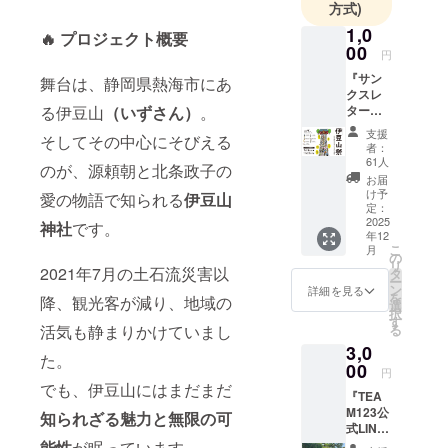
多数のレッ
方式)
スン生輩出
1,0
🔥 プロジェクト概要
中！
00
円
『サン
舞台は、静岡県熱海市にあ
クスレ
る伊豆山
（いずさん）
。
ター』
◆お礼
支援
そしてその中心にそびえる
のメー
者：
ルをさ
61人
のが、源頼朝と北条政子の
せて頂
お届
きま
け予
愛の物語で知られる
伊豆山
す。ご
定：
支援心
2025
神社
です。
年12
から感
こ
月
謝致し
の
リ
ます。
2021年7月の土石流災害以
タ
ー
ン
詳細を見る
を
降、観光客が減り、地域の
選
択
す
活気も静まりかけていまし
る
3,0
た。
00
円
でも、伊豆山にはまだまだ
『TEA
M123公
知られざる魅力と無限の可
式LINE
ご招
能性
が眠っています。