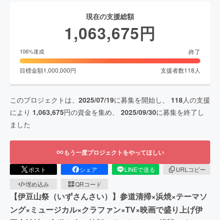
現在の支援総額
1,063,675
円
終了
106
%達成
目標金額
1,000,000
円
支援者数
118
人
このプロジェクトは、
2025/07/19
に募集を開始し、
118
人の支援
により
1,063,675
円の資金を集め、
2025/09/30
に募集を終了し
ました
もう一度プロジェクトをやってほしい
ポスト
シェア
LINEで送る
URLコピー
埋め込み
QRコード
【伊豆山祭（いずさんさい）】参道清掃×浜焼×テーマソ
ング×ミュージカル×クラファン×TV×映画で盛り上げ伊