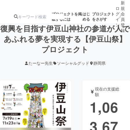
新
ロ
規
グ
会
プロジェクトを掲
はじ
プロジェクト
/
載するには
める
をさがす
イ
員
ン
登
復興を目指す伊豆山神社の参道が人で
録
あふれる夢を実現する【伊豆山祭】
プロジェクト
人気のプロ
注目のリ
注目の新着プロ
募集終了が近いプ
もうすぐ公開
ジェクト
ターン
ジェクト
ロジェクト
されます
たーなー先生
ソーシャルグッド
静岡県
アート・写真
音楽
現在の支援総
テクノロジー・ガジェット
ゲーム・サ
額
1,06
映像・映画
書籍・雑誌
3,67
ビジネス・起業
チャレンジ