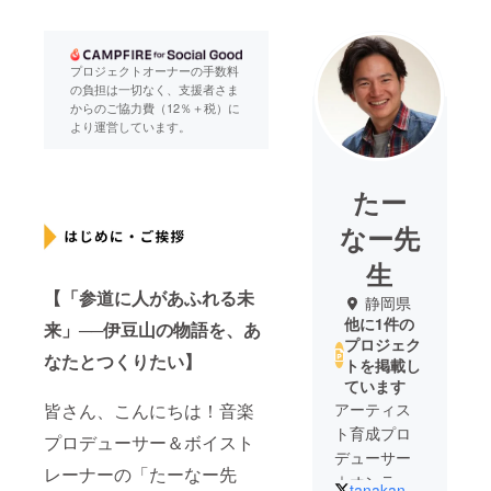
プロジェクトオーナーの手数料
の負担は一切なく、支援者さま
からのご協力費（12％＋税）に
より運営しています。
たー
なー先
生
【「参道に人があふれる未
静岡県
他に1件の
来」──伊豆山の物語を、あ
プロジェク
なたとつくりたい】
トを掲載し
ています
皆さん、こんにちは！音楽
アーティス
ト育成プロ
プロデューサー＆ボイスト
デューサー
レーナーの「たーなー先
｜オンライ
tanakanaoto