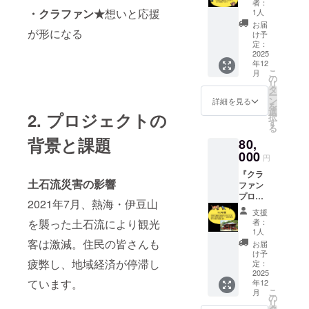
スン5回
す。ご
者：
イベン
を受講
・クラファン★
想いと応援
支援心
1人
トを開
できま
から感
お届
が形になる
催でき
す。 ◆
謝致し
け予
ます。
有効期
定：
ます。
・
2025
限2026
年12
123MU
年12月
こ
月
SIC屋
末。
の
リ
外・屋
「お名
タ
ー
内でお
前クレ
ン
詳細を見る
を
好きな
ジッ
選
2. プロジェクトの
択
イベン
ト」 ◆
す
る
トを開
プロ
背景と課題
80,
催でき
ジェク
ます。
000
トの成
円
・有効
果物に
『クラ
期限
あなた
土石流災害の影響
ファン
2026年
のお名
プロ
12月
前を掲
2021年7月、熱海・伊豆山
デュー
末。
載しま
支援
ス』 ◆
「お名
す。
を襲った土石流により観光
者：
たー
前クレ
「サン
1人
なー先
ジッ
客は激減。住民の皆さんも
クスレ
お届
生があ
ト」 ◆
ター」
け予
疲弊し、地域経済が停滞し
なたの
プロ
定：
◆お礼
夢を一
2025
ジェク
のメー
ています。
年12
緒に考
トの成
ルをさ
こ
月
えてク
果物に
の
せて頂
リ
ラファ
あなた
タ