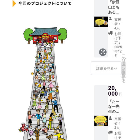
『伊豆
◆25分
致しか
山まち
間の個
ねま
ある
人レッ
す。
き』 ◆
スン1回
「サン
支援
たー
を受講
クスレ
者：
なー先
できま
ター」
4人
生が伊
す。 ◆
◆お礼
お届
豆山を
有効期
のメー
け予
まちあ
限2026
定：
ルをさ
るき案
2025
年12月
せて頂
年12
内しま
末。
きま
こ
月
す。 ・
「お名
の
す。ご
リ
約2時間
前クレ
タ
支援心
ー
伊豆山
ジッ
ン
から感
詳細を見る
を
の魅力
ト」 ◆
選
謝致し
択
をお伝
プロ
す
ます。
る
えしま
ジェク
20,
す。 ・
トの成
有効期
000
果物に
円
限2026
あなた
『たー
年12月
のお名
なー先
末。
前を掲
生のボ
「お名
載しま
イトレ
前クレ
す。
支援
25分×2
ジッ
「サン
者：
回』
ト」 ◆
クスレ
2人
◆30年
プロ
ター」
お届
間5万人
ジェク
◆お礼
け予