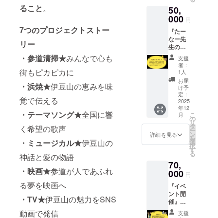
して過
プロ
ること
。
50,
ごせま
ジェク
す。 ◆
000
トの成
円
有効期
果物に
7つのプロジェクトストー
『たー
限2025
あなた
なー先
年12月
のお名
リー
生のボ
末。
前を掲
イトレ
「お名
載しま
・参道清掃★
みんなで心も
支援
25分×5
前クレ
す。
者：
回』
街もピカピカに
ジッ
「サン
1人
◆30年
ト」 ◆
クスレ
お届
・浜焼★
伊豆山の恵みを味
間5万人
プロ
ター」
け予
以上の
ジェク
定：
◆お礼
覚で伝える
夢をか
2025
トの成
のメー
年12
なえた
果物に
ルをさ
・テーマソング★
全国に響
こ
月
たー
あなた
の
せて頂
リ
なー先
のお名
タ
きま
く希望の歌声
ー
生のオ
前を掲
ン
す。ご
詳細を見る
を
ンライ
載しま
・ミュージカル★
伊豆山の
選
支援心
択
ンボイ
す。
す
から感
る
神話と愛の物語
トレを
「サン
謝致し
70,
特別価
クスレ
ます。
・映画★
参道が人であふれ
格で受
000
ター」
円
講でき
◆お礼
る夢を映画へ
『イベ
ます。
のメー
ント開
◆25分
ルをさ
・TV★
伊豆山の魅力をSNS
催』
間の個
せて頂
◆123M
人レッ
きま
動画で発信
支援
USICで