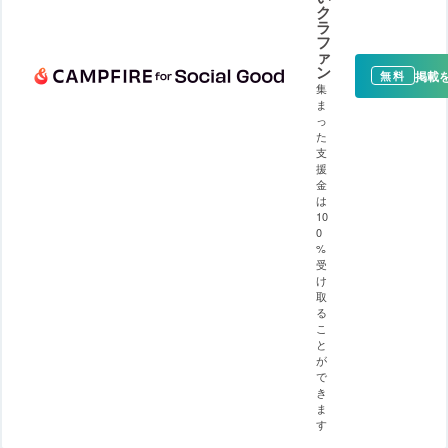
ク
ラ
フ
ァ
ン
掲載
無料
集
ま
っ
た
支
援
金
は
10
0
%
受
け
取
る
こ
と
が
で
き
ま
す