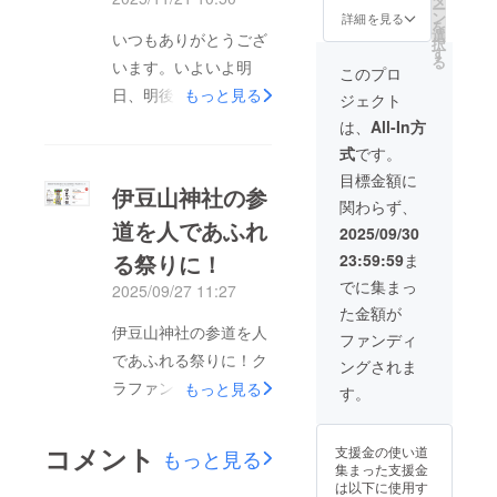
ー
ニング
ポー
ン
詳細を見る
を
用の専
ト。オ
選
いつもありがとうござ
択
用音声
リジナ
す
る
います。いよいよ明
教材を
ル曲の
このプロ
提供。
制作か
日、明後日熱海市伊豆
もっと見る
ジェクト
◆リ
ら、リ
ターン
リース
山にてミュージカルを
は、
All-In方
の有効
戦略ま
開催します。明日
式
です。
期限は
での全
2026年
プロセ
11/22は15時より
目標金額に
伊豆山神社の参
12月末
スをカ
123MUSIC野外ステー
関わらず、
までと
バーし
道を人であふれ
なりま
ます。
ジ、11/23は13時半よ
2025/09/30
す。
◆ボー
る祭りに！
23:59:59
ま
り伊豆山神社にて開催
カルト
レーニ
でに集まっ
します。ミュージカル
2025/09/27 11:27
ング: デ
た金額が
の内容は伊豆山と伊豆
ビュー
伊豆山神社の参道を人
に向け
ファンディ
山神社の歴史と魅力で
ての
であふれる祭りに！ク
ングされま
ボーカ
す。とても素敵な内容
ラファン「伊豆山祭」
ルト
もっと見る
す。
となっておりますので
レーニ
いよいよラスト3日現
ング ◆
皆さまにも是非ともご
プロ
在83％まで到達しまし
コメント
支援金の使い道
覧頂きたいです。
もっと見る
フェッ
た！ここまで皆さんと
集まった支援金
ショナ
11/22は生配信も致し
は以下に使用す
ルなレ