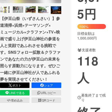
5
円
まちづくり・地域活性化
【伊豆山祭（いずさんさい）】参
道清掃×浜焼×テーマソング×
CAMPFIRE for Social Good
CAMPFIRE Creation
106%
ミュージカル×クラファン×TV×映
CAMPFIREふるさと納税
machi-ya
コミュニティ
目標金額は
1,000,000円
画で盛り上げ伊豆山神社の参道を
人と笑顔であふれさせる挑戦で
支援者数
す。SNSフォロー拡散＆クラファ
118
ンであなたの力が伊豆山の未来を
照らす原動力になります。ぜひご
人
一緒に伊豆山神社が人であふれる
夢を実現させてください！
ポスト
シェア
LINEで送る
URLコピー
募集終了まで残
り
埋め込み
QRコード