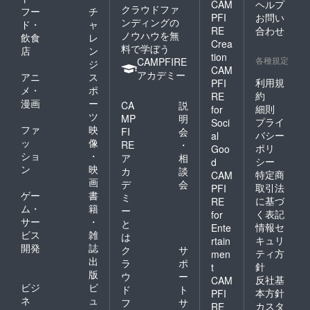
CAM
ヘルプ
クラウドファ
フー
チ
PFI
お問い
ンディングの
ド・
ャ
RE
合わせ
ノウハウを無
飲食
レ
Crea
料で学ぼう
店
ン
tion
各種規定
CAMPFIRE
ジ
CAM
アカデミー
アニ
ス
利用規
PFI
メ・
ポ
約
RE
漫画
ー
CA
説
細則
for
ツ
MP
明
プライ
Soci
ファ
映
FI
会
バシー
al
ッ
像
RE
・
ポリ
Goo
ショ
・
ア
相
シー
d
ン
映
カ
談
特定商
CAM
画
デ
会
取引法
PFI
ゲー
書
ミ
に基づ
RE
ム・
籍
ー
く表記
for
サー
・
と
情報セ
Ente
ビス
雑
は
キュリ
rtain
開発
誌
ク
サ
ティ方
men
出
ラ
ポ
針
t
版
ウ
ー
反社基
CAM
ビジ
ビ
ド
ト
本方針
PFI
ネ
ュ
フ
サ
カスタ
RE