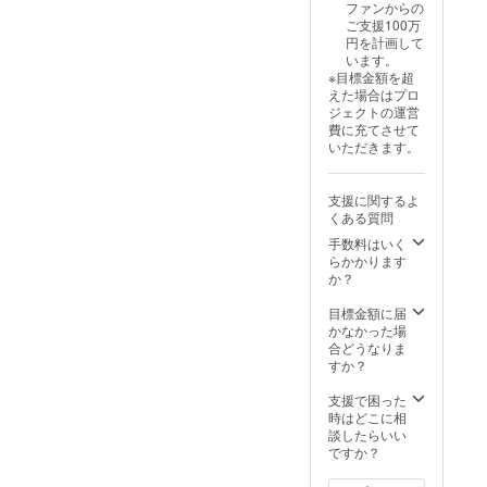
いっぱいになる景色を
ファンからの
モー
om/live/qpL0s7LJgoY
ご支援100万
目指して稽古中！
ション
11月23日 13時半
円を計画して
サポー
★123TV伊豆山の魅力
います。
ト: SNS
伊豆山神社
※目標金額を超
や音楽
を詰め込んだ動画123
えた場合はプロ
https://maps.app.goo.
配信
本をAIで制作。再生数
ジェクトの運営
サービ
gl/4tCdYkyD9TDxZwu
費に充てさせて
スを中
15,000回以上突破！
いただきます。
d7【テーマソング
心とし
★123映画参道を人で
たデ
「123のきれいな
ビュー
あふれさせる挑戦を記
支援に関するよ
海」】
プロ
くある質問
録した映画クラファン
モー
https://www.youtube.c
ショ
手数料はいく
残り3日！伊豆山祭を
ン。 ◆
om/watch?
らかかります
必ず成功させたいで
デ
か？
v=WsCMaAXsbzQ
ビュー
す。▶ご支援はこちら
ライブ
目標金額に届
イベン
から https://camp-
かなかった場
ト: デ
合どうなりま
fire.jp/projects/817753
ビュー
すか？
を記念
/view/皆さまの応援が
しての
支援で困った
力になりますよろしく
ライブ
時はどこに相
イベン
談したらいい
お願い致します。
トの開
ですか？
催。 ◆
サポー