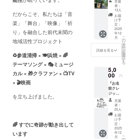
支援
待』◆
者：
伊豆山
13人
だからこそ、私たちは「音
神社の
お届
参道が
け予
楽」「舞台」「映像」「祈
人であ
定：
ふれる
2025
り」を融合した前代未聞の
年12
夢を実
こ
月
現する
の
地域活性プロジェクト
リ
ために
タ
ー
集まっ
ン
詳細を見る
を
た現在
♻参道清掃 × 🍽浜焼 × 🌈
選
択
139名の
す
る
テーマソング × 🎭ミュージ
TEAM1
5,0
23の公
カル × 🎁クラファン × 📺TV
式LINE
00
円
にご招
× 🎬映画
『お名
待させ
前クレ
て頂き
ジッ
ます。
を立ち上げました。
ト』 ◆
『サン
支援
特別な
クスレ
者：
クレ
ター』
20人
ジット:
◆お礼
お届
プロ
のメー
け予
ジェク
🌈 すでに奇跡が動き出して
ルをさ
定：
トの成
2025
せて頂
年12
います
果物
きま
こ
月
に、あ
す。ご
の