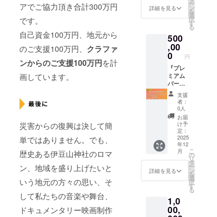
ー
アでご協力頂き合計300万円
から感
なー先
たー
ン
詳細を見る
を
謝致し
生との
なー先
選
択
です。
ます。
リアル
生によ
す
る
タイム
るボイ
自己資金100万円、地元から
500
のQ&A
トレ研
セッ
修1回
,00
のご支援100万円、
クラファ
ション
（10名
0
円
を実
まで）
ンからのご支援100万円
を計
施。疑
有効期
『プレ
画しています。
問や課
間2026
ミアム
題をす
年12月
パート
ぐに解
末日ま
ナー: 企
支援
決でき
で。 ◆
業サ
者：
ます。
オフサ
ポー
0人
◆リ
イト研
ター』
お届
ターン
修室の
◆企業
け予
災害からの復興は決して簡
有効期
使用
名また
定：
限は
権。
はロゴ
2025
単ではありません。でも、
年12
2026年
（合計
を掲
こ
月
歴史ある伊豆山神社のロマ
12月末
15時間
載。 ◆
の
リ
まで。
提供：
たー
タ
ー
ン、地域を盛り上げたいと
リター
なー先
ン
詳細を見る
を
ン期限
生によ
選
いう地元の方々の思い、そ
択
2026年
るボイ
す
る
12月末
トレ研
して私たちの音楽や舞台、
1,0
まで）
修1回
熱海伊
（10名
00,
ドキュメンタリー映画制作
豆山＠
まで）