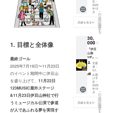
以上の
トの成
定：
のメー
夢をか
2025
果物に
ルをさ
年12
なえた
あなた
せて頂
こ
月
たー
のお名
の
きま
リ
なー先
前を掲
タ
す。ご
ー
生のオ
載しま
ン
支援心
詳細を見る
を
ンライ
す。
選
から感
択
ンボイ
「サン
す
謝致し
る
トレを
クスレ
ます。
30,
特別価
ター」
格で受
000
◆お礼
1. 目標と全体像
円
講でき
のメー
『伊豆
ます。
ルをさ
山祭
◆25分
せて頂
VIP』
間の個
最終ゴール
きま
◆伊豆
人レッ
す。ご
支援
山祭VIP
2025年7月19日〜11月23日
スン2回
支援心
者：
として
を受講
から感
3人
のイベント期間中に伊豆山
過ごせ
できま
謝致し
お届
ます。
す。 ◆
ます。
け予
を盛り上げて、
11月22日
・スマ
有効期
定：
ホ画面
2025
限2026
123MUSIC屋外ステージ
年10
に出せ
年12月
こ
月
る形で
末。
の
&11月23日伊豆山神社
で行
リ
VIP画面
「お名
タ
ー
を提供
う
ミュージカル公演で参道
前クレ
ン
詳細を見る
を
伊豆山
ジッ
選
択
が人であふれる夢を実現す
祭VIPと
ト」 ◆
す
る