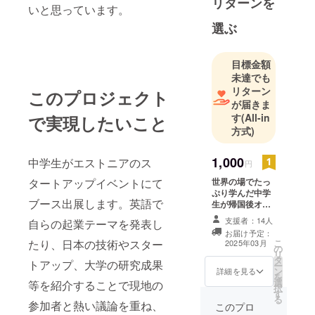
リターンを
学園にて研
いと思っています。
究開発担当
選ぶ
を担う。今
後のAI時代の
目標金額
世の中に求
未達でも
められる自
リターン
このプロジェクト
主性や協働
が届きま
性、またAIス
す
(All-in
で実現したいこと
方式)
キルなど新
たな学びの
1,000
中学生がエストニアのス
形をどんな
円
子供たちに
世界の場でたっ
タートアップイベントにて
も受けても
ぷり学んだ中学
ブース出展します。英語で
生が帰国後オン
らいたいと
ラインにて報告
支援者：14人
自らの起業テーマを発表し
いう思いで
します。何に挑
お届け予定：
戦し、何を学ん
日々活動
こ
たり、日本の技術やスター
2025年03月
の
だのか、本人た
リ
中。
タ
ちの声で語って
トアップ、大学の研究成果
ー
ン
もらいます。 日
詳細を見る
を
選
程：3月15日も
等を紹介することで現地の
択
す
しくは16日の午
る
参加者と熱い議論を重ね、
後 方法：Zoom
このプロ