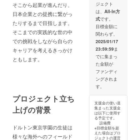
などオンライン
ジェクト
そこから起業が進んだり、
で生徒たちが30
分程度の報告
は、
All-In方
日本企業との提携に繋がっ
会。チャット等
式
です。
で質問していた
たりするまで目指します。
だき交流も出来
目標金額に
ればと考えてお
そこまでの実践的な世の中
関わらず、
ります。 ※詳細
での挑戦をしながら自らの
はメールにて共
2025/01/17
有いたします。
23:59:59
ま
キャリアを考えるきっかけ
でに集まっ
ともします。
た金額が
ファンディ
ングされま
す。
プロジェクト立ち
支援金の使い道
上げの背景
集まった支援金
は以下に使用す
る予定です。
設備費
ドルトン東京学園の生徒は
※目標金額を超
えた場合はプロ
様々な海外へのフィールド
ジェクトの運営