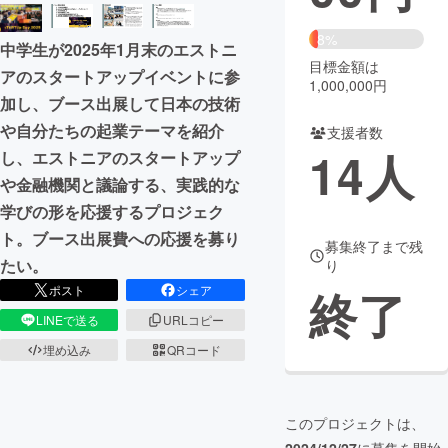
まちづくり・地域活性化
8%
中学生が2025年1月末のエストニ
目標金額は
アのスタートアップイベントに参
1,000,000円
CAMPFIRE for Social Good
CAMPFIRE Creation
加し、ブース出展して日本の技術
CAMPFIREふるさと納税
machi-ya
コミュニティ
や自分たちの起業テーマを紹介
支援者数
14
人
し、エストニアのスタートアップ
や金融機関と議論する、実践的な
学びの形を応援するプロジェク
ト。ブース出展費への応援を募り
募集終了まで残
たい。
り
終了
ポスト
シェア
LINEで送る
URLコピー
埋め込み
QRコード
このプロジェクトは、