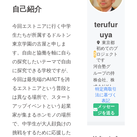
自己紹介
terufur
今回エストニアに行く中学
uya
生たちが所属するドルトン
東京都
東京学園の古屋と申しま
初めてのプ
す。自由と協働を軸に自ら
ロジェクト
です
の探究したいテーマで自由
河合塾グ
に探究できる学校ですが、
ループの持
今回は最先端のAI/ICTを誇
株会社、株
式会社KJ
るエストニアという普段と
特定商取引
ホールディ
法に基づく
は異なる場所で、スタート
ングスにて
表記
アップイベントという起業
メッセー
事業開発担
ジを送る
当執行役員
家が集まるホンモノの場所
を務めると
で、中学生が大人顔負けの
ともに、ド
挑戦をするために応援した
ルトン東京