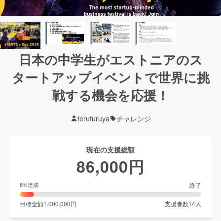
日本の中学生がエストニアのス
タートアップイベントで世界に挑
戦する機会を応援！
terufuruya
チャレンジ
現在の支援総額
86,000
円
終了
8
%達成
目標金額
1,000,000
円
支援者数
14
人