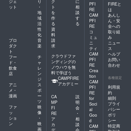
ジェ
り
ク
に
PFI
FIREと
ット
・
ト
相
RE
は
地
を
談
CAM
あんし
域
作
す
PFI
ん・安
活
る
る
RE
全への
性
資
コ
取り組
化
料
ミュ
み
プロ
音
請
ニ
ニュー
ダク
楽
求
ティ
ス
ト
CAM
ヘルプ
クラウドファ
フー
チ
PFI
お問い
ンディングの
ド・
ャ
RE
合わせ
ノウハウを無
飲食
レ
Crea
料で学ぼう
店
ン
tion
各種規定
CAMPFIRE
ジ
CAM
アカデミー
アニ
ス
利用規
PFI
メ・
ポ
約
RE
漫画
ー
CA
説
細則
for
ツ
MP
明
プライ
Soci
ファ
映
FI
会
バシー
al
ッ
像
RE
・
ポリ
Goo
ショ
・
ア
相
シー
d
ン
映
カ
談
特定商
CAM
画
デ
会