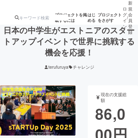
新
ロ
規
グ
会
プロジェクトを掲
はじ
プロジェクト
/
載するには
める
をさがす
イ
員
ン
登
日本の中学生がエストニアのスター
録
トアップイベントで世界に挑戦する
機会を応援！
人気のプロ
注目のリ
注目の新着プロ
募集終了が近いプ
もうすぐ公開
ジェクト
ターン
ジェクト
ロジェクト
されます
terufuruya
チャレンジ
アート・写真
音楽
現在の支援総
テクノロジー・ガジェット
ゲーム・サ
額
86,0
映像・映画
書籍・雑誌
00
円
ビジネス・起業
チャレンジ