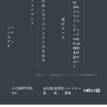
フ
の
HI
ォ
作
JFA
ー
り
クラ
マ
方
ウド
ン
プ
統
ファ
ス
ロ
計
ン
ソー
ジ
デ
ディ
シャ
ェ
ー
ング
ル
ク
タ
mac
グッ
ト
hi-ya
ド
の
補助
広
金申
め
請サ
方
ポー
ト
「QRコード」は株式会社デンソーウェーブの登録商標です。
© CAMPFIRE,
会社概
採用情
パートナー
Inc.
要
報
募集