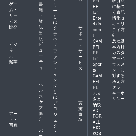
取引法
PFI
ゲー
書
ミ
に基づ
RE
ム・
籍
ー
く表記
for
サー
・
と
情報セ
Ente
ビス
雑
は
キュリ
rtain
開発
誌
ク
サ
ティ方
men
出
ラ
ポ
針
t
版
ウ
ー
反社基
CAM
ビジ
ビ
ド
ト
本方針
PFI
ネ
ュ
フ
サ
カスタ
RE
ス・
ー
ァ
ー
マーハ
for
起業
テ
ン
ビ
ラスメ
Spor
ィ
デ
ス
ントに
ts
ー
ィ
対する
CAM
・
ン
考え方
PFI
ヘ
グ
クッ
RE
ル
と
キーポ
ふる
ス
は
リシー
さと
ケ
プ
実
納税
ア
ロ
施
AD
アー
舞
ジ
事
FOR
ト・
台
ェ
例
ALL
写真
・
ク
HIO
パ
ト
KOS