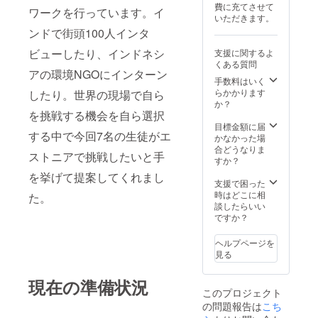
費に充てさせて
ワークを行っています。イ
いただきます。
ンドで街頭100人インタ
ビューしたり、インドネシ
支援に関するよ
くある質問
アの環境NGOにインターン
手数料はいく
らかかります
したり。世界の現場で自ら
か？
を挑戦する機会を自ら選択
目標金額に届
する中で今回7名の生徒がエ
かなかった場
合どうなりま
ストニアで挑戦したいと手
すか？
を挙げて提案してくれまし
支援で困った
時はどこに相
た。
談したらいい
ですか？
ヘルプページを
見る
現在の準備状況
このプロジェクト
の問題報告は
こち