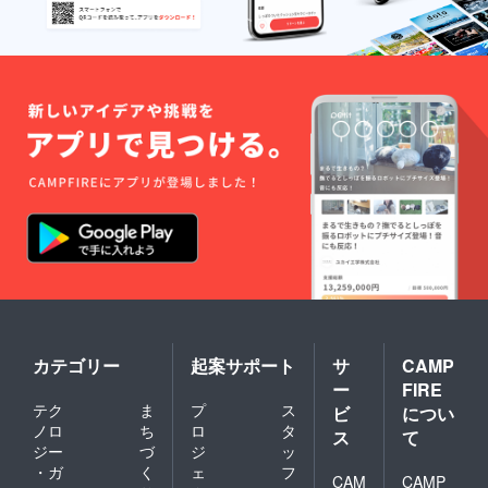
カテゴリー
起案サポート
サ
CAMP
ー
FIRE
テク
ま
プ
ス
ビ
につい
ノロ
ち
ロ
タ
ス
て
ジー
づ
ジ
ッ
・ガ
く
ェ
フ
CAM
CAMP