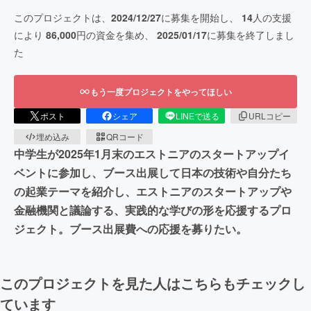
このプロジェクトは、
2024/12/27
に募集を開始し、
14
人の支援
により
86,000
円の資金を集め、
2025/01/17
に募集を終了しまし
た
もう一度プロジェクトをやってほしい
ポスト
シェア
LINEで送る
URLコピー
埋め込み
QRコード
中学生が2025年1月末のエストニアのスタートアップイ
ベントに参加し、ブース出展して日本の技術や自分たち
の起業テーマを紹介し、エストニアのスタートアップや
金融機関と議論する、実践的な学びの形を応援するプロ
ジェクト。ブース出展費への応援を募りたい。
このプロジェクトを見た人はこちらもチェックし
ています