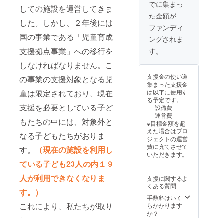
心から感謝を申
ＮＳにてお名前
でに集まっ
きます。子ども
しての施設を運営してきま
し上げます。
と共に御礼の投
たちに安心と希
た金額が
稿をさせていた
望を届け、より
した。しかし、２年後には
だきます。 ま
ファンディ
良い成長環境を
た、四半期に１
国の事業である「児童育成
整えていくこと
ングされま
回の活動報告を
ができます。温
書類送付あるい
支援拠点事業」への移行を
す。
かいご支援に心
はデータ送信さ
から感謝を申し
しなければなりません。こ
せていただきま
上げます。 ※こ
す。（ご希望の
のご協力によっ
支援金の使い道
の事業の支援対象となる児
場合） 皆さまか
て、新施設の建
集まった支援金
らのご支援は全
設費の４％を賄
は以下に使用す
童は限定されており、現在
額、支援が必要
うことができま
る予定です。
な子どもたちの
支援を必要としている子ど
す。温かいご支
設備費
ために使用させ
援に心から感謝
運営費
ていただきま
もたちの中には、対象外と
を申し上げま
※目標金額を超
す。子どもたち
す。
えた場合はプロ
なる子どもたちがおりま
に安心と希望を
ジェクトの運営
届け、より良い
費に充てさせて
す。
（現在の施設を利用し
成長環境を整え
いただきます。
ていくことがで
ている子ども23人の内１９
きます。温かい
ご支援に心から
人が利用できなくなりま
支援に関するよ
感謝を申し上げ
くある質問
ます。 ※このご
す。）
協力によって、
手数料はいく
これにより、私たちが取り
新施設の建設費
らかかります
の約６％を賄う
か？