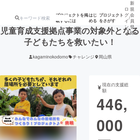
新
ロ
規
グ
会
プロジェクトを掲
はじ
プロジェクト
/
載するには
める
をさがす
イ
員
ン
登
児童育成支援拠点事業の対象外となる
録
子どもたちを救いたい！
人気のプロ
注目のリ
注目の新着プロ
募集終了が近いプ
もうすぐ公開
kagaminokodomo
チャレンジ
岡山県
ジェクト
ターン
ジェクト
ロジェクト
されます
アート・写真
音楽
現在の支援総
額
446,
テクノロジー・ガジェット
ゲーム・サ
000
映像・映画
書籍・雑誌
ビジネス・起業
チャレンジ