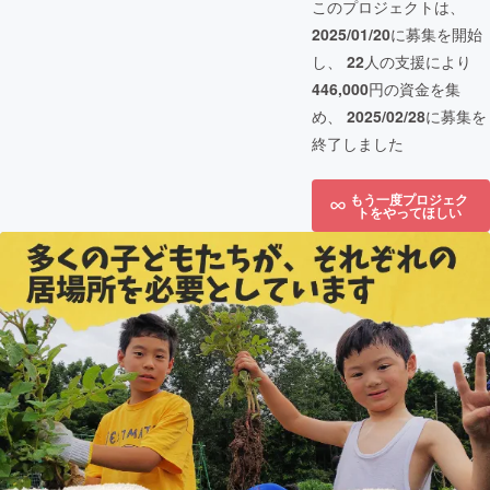
このプロジェクトは、
2025/01/20
に募集を開始
し、
22
人の支援により
446,000
円の資金を集
め、
2025/02/28
に募集を
終了しました
もう一度プロジェク
トをやってほしい