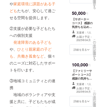
選
運営開始から３
全額、支援が必
や
家庭環境に課題がある子
択
間支援すること
す
年間掲載させて
要な子どもたち
る
ができます。温
いただきます。
ども
たちが、安心して過ご
のために使用さ
かいご支援に心
50,000
（ご希望の場
円
せていただきま
から感謝を申し
せる空間を提供します。
合、備考欄に掲
す。子どもたち
上げます。
【サポーター
載を希望される
に安心と希望を
コース】 感謝の
お名前「個人名
届け、より良い
気持ちを込め
②支援が必要な子どもたち
もしくはニック
成長環境を整え
て、お礼のメッ
ネーム、法人
支援者：1人
ていくことがで
セージをお送り
への個別支援
名、店舗名、企
お届け予定：
きます。 ※この
します。 リター
こ
業名、団体名な
2025年04月
ご協力によっ
発達障害のある子ども
の
ン品の発送はご
リ
ど」をご記入く
て、1人分のお誕
タ
ざいませんが、
ー
ださい） 皆さま
や、
ひとり親家庭の子ど
生日会を開くこ
ン
施設にお名前を
詳細を見る
を
からのご支援は
とができます。
選
運営開始から５
択
も、共働き孤食など
、個々
全額、支援が必
温かいご支援に
す
年間掲載させて
る
要な子どもたち
心から感謝を申
いただきます。
のニーズに対応したサポー
のために使用さ
100,000
し上げます。
（ご希望の場
円
せていただきま
合、備考欄に掲
トを行います。
す。子どもたち
【ファミリーサ
載を希望される
に安心と希望を
ポートコース】
お名前「個人名
届け、より良い
感謝の気持ちを
③地域コミュニティとの連
もしくはニック
成長環境を整え
込めて、お礼の
ネーム、法人
支援者：1人
ていくことがで
メッセージをお
携
名、店舗名、企
お届け予定：
きます。 ※この
送りします。 リ
こ
業名、団体名な
2025年04月
の
ご協力によっ
ターン品の発送
地域のボランティアや支
リ
ど」をご記入く
タ
て、2か月分の電
はございません
ー
ださい） 皆さま
援と共に、子どもたちが成
ン
気代を支払うこ
が、施設にお名
詳細を見る
を
からのご支援は
選
とができます。
前を運営開始か
択
全額、支援が必