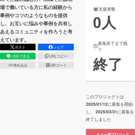
場で働いている方に私の経験から
支援者数
まちづくり・地域活性化
0
人
事例やコツのようなものを提供
し、お互いに悩みや事例を共有し
CAMPFIRE for Social Good
CAMPFIRE Creation
あえるコミュニティを作ろうと考
CAMPFIREふるさと納税
machi-ya
コミュニティ
えています。
募集終了まで残
ポスト
シェア
り
終了
LINEで送る
URLコピー
埋め込み
QRコード
このプロジェクトは、
2025/01/12
に募集を開始
し、
2025/03/31
に募集を
終了しました
もう一度プロジェク