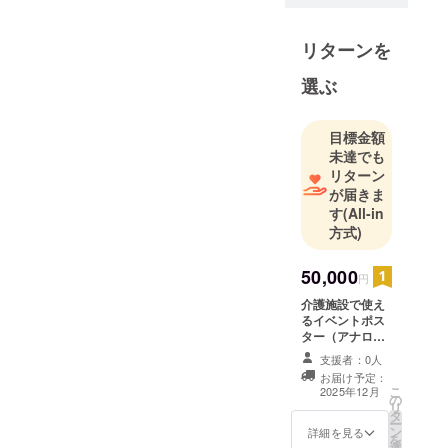
訳ありません。
あなたのプロジェクト
私自身が、介護
について詳しく知りた
リターンを
従事者として働
いです！集めた資金は
いている間に、
選ぶ
プロジェクトの重要な
少なからず悩み
ステップに使われる予
を持ったり、
目標金額
定だと読みましたが、
「会社のやり
未達でも
このプロジェクトが完
方」に固執され
リターン
全に実現された場合、
ることに対する
が届きま
どのような変化が人々
す
(All-in
不満や、自分に
方式)
の生活に訪れると思い
合った応用方法
ますか？詳細をお話し
を見つけるのに
50,000
円
できることを楽しみに
時間がかかった
介護施設で使え
しています！もしよろ
りしました。そ
るイベントポス
しければ、私のプロ
れは同じ事業所
ター（アナログ
イラスト） アナ
フィールに記載されて
で働いていた職
支援者：0人
ログイラストで
いるメールアドレス
お届け予定：
員にそれを享受
すが、介護施設
こ
2025年12月
の
でのイベントで
か、メッセージでご連
リ
できる先輩がい
タ
使えるポスター
ー
絡いただけるとありが
ン
なかったこと、
イラストをラン
詳細を見る
を
選