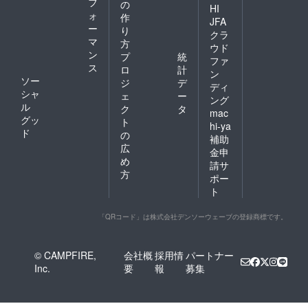
フ
の
HI
ォ
作
JFA
ー
り
クラ
マ
方
ウド
ン
プ
統
ファ
ス
ロ
計
ン
ソー
ジ
デ
ディ
シャ
ェ
ー
ング
ル
ク
タ
mac
グッ
ト
hi-ya
ド
の
補助
広
金申
め
請サ
方
ポー
ト
「QRコード」は株式会社デンソーウェーブの登録商標です。
© CAMPFIRE,
会社概
採用情
パートナー
Inc.
要
報
募集