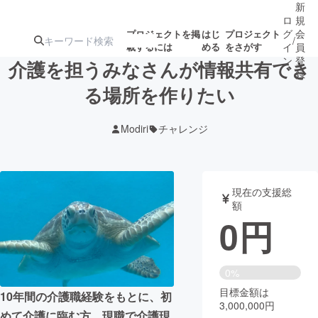
新
ロ
規
グ
会
プロジェクトを掲
はじ
プロジェクト
/
載するには
める
をさがす
イ
員
ン
登
介護を担うみなさんが情報共有でき
録
る場所を作りたい
人気のプロ
注目のリ
注目の新着プロ
募集終了が近いプ
もうすぐ公開
Modiri
チャレンジ
ジェクト
ターン
ジェクト
ロジェクト
されます
アート・写真
音楽
現在の支援総
額
0
円
テクノロジー・ガジェット
ゲーム・サ
映像・映画
書籍・雑誌
0%
目標金額は
10年間の介護職経験をもとに、初
3,000,000円
ビジネス・起業
チャレンジ
めて介護に臨む方、現職で介護現