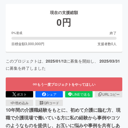
現在の支援総額
0
円
終了
0
%達成
目標金額
3,000,000
円
支援者数
0
人
このプロジェクトは、
2025/01/12
に募集を開始し、
2025/03/31
に募集を終了しました
もう一度プロジェクトをやってほしい
ポスト
シェア
LINEで送る
URLコピー
埋め込み
QRコード
10年間の介護職経験をもとに、初めて介護に臨む方、現
職で介護現場で働いている方に私の経験から事例やコツ
のようなものを提供し、お互いに悩みや事例を共有しあ