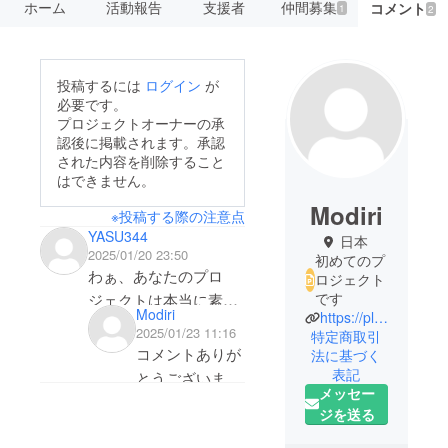
ホーム
活動報告
支援者
仲間募集
コメント
1
2
投稿するには
ログイン
が
必要です。
プロジェクトオーナーの承
認後に掲載されます。承認
された内容を削除すること
はできません。
Modiri
※投稿する際の注意点
YASU344
日本
2025/01/20 23:50
初めてのプ
わぁ、あなたのプロ
ロジェクト
です
ジェクトは本当に素晴
Modiri
https://plaza.rakuten.co.jp/rayonblog/
らしいですね！正直に
2025/01/23 11:16
特定商取引
言うと、あなたのアイ
コメントありが
法に基づく
デアにとても興味を持
表記
とうございま
メッセー
ちましたし、それには
す。そして返信
ジを送る
大きな可能性があると
が遅くなり申し
感じています。もっと