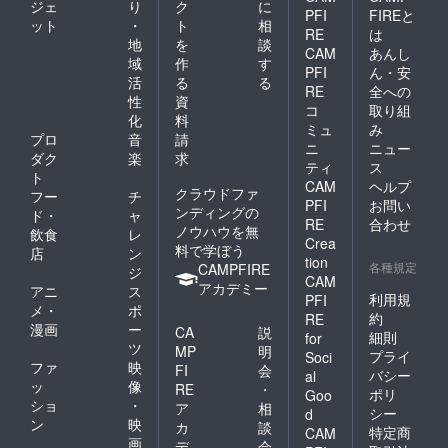
ジェ
り
ク
に
PFI
FIREと
ット
・
ト
相
RE
は
地
を
談
CAM
あんし
域
作
す
PFI
ん・安
活
る
る
RE
全への
性
資
コ
取り組
化
料
ミュ
み
プロ
音
請
ニ
ニュー
ダク
楽
求
ティ
ス
ト
CAM
ヘルプ
クラウドファ
フー
チ
PFI
お問い
ンディングの
ド・
ャ
RE
合わせ
ノウハウを無
飲食
レ
Crea
料で学ぼう
店
ン
tion
各種規定
CAMPFIRE
ジ
CAM
アカデミー
アニ
ス
利用規
PFI
メ・
ポ
約
RE
漫画
ー
CA
説
細則
for
ツ
MP
明
プライ
Soci
ファ
映
FI
会
バシー
al
ッ
像
RE
・
ポリ
Goo
ショ
・
ア
相
シー
d
ン
映
カ
談
特定商
CAM
画
デ
会