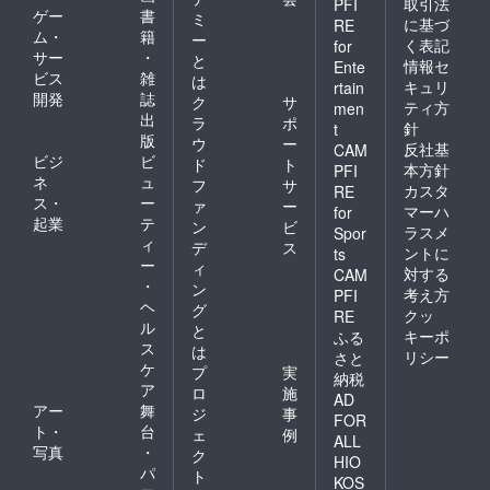
取引法
PFI
ゲー
書
ミ
に基づ
RE
ム・
籍
ー
く表記
for
サー
・
と
情報セ
Ente
ビス
雑
は
キュリ
rtain
開発
誌
ク
サ
ティ方
men
出
ラ
ポ
針
t
版
ウ
ー
反社基
CAM
ビジ
ビ
ド
ト
本方針
PFI
ネ
ュ
フ
サ
カスタ
RE
ス・
ー
ァ
ー
マーハ
for
起業
テ
ン
ビ
ラスメ
Spor
ィ
デ
ス
ントに
ts
ー
ィ
対する
CAM
・
ン
考え方
PFI
ヘ
グ
クッ
RE
ル
と
キーポ
ふる
ス
は
リシー
さと
ケ
プ
実
納税
ア
ロ
施
AD
アー
舞
ジ
事
FOR
ト・
台
ェ
例
ALL
写真
・
ク
HIO
パ
ト
KOS