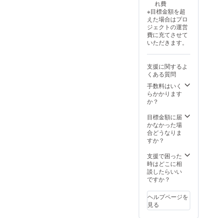
れ費
文章化が下手な
※目標金額を超
えた場合はプロ
もので、自信が
ジェクトの運営
ありませんが、
費に充てさせて
いただきます。
伝わっていると
嬉しいです。
支援に関するよ
くある質問
手数料はいく
らかかります
か？
目標金額に届
かなかった場
合どうなりま
すか？
支援で困った
時はどこに相
談したらいい
ですか？
ヘルプページを
見る