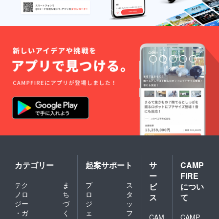
カテゴリー
起案サポート
サ
CAMP
ー
FIRE
テク
ま
プ
ス
ビ
につい
ノロ
ち
ロ
タ
ス
て
ジー
づ
ジ
ッ
・ガ
く
ェ
フ
CAM
CAMP