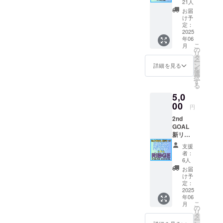
むこう
21人
シャツ
３年間
お届
で応援
の全生
け予
プラン
徒の
定：
RIDGE
2025
「入学
年06
オンラ
費無
こ
月
インス
料」
の
リ
クール
「教材
タ
ー
のTシャ
費無
ン
詳細を見る
を
ツをお
料」を
選
択
送りし
実現し
す
る
ます。
ます！
5,0
オリジ
(リター
ナルデ
00
ン画像
円
ザイン
はイ
2nd
で誰と
メージ
GOAL
もかぶ
です。
新リ
ること
リター
ター
はあり
ン品で
支援
ン！ お
ません
は仕様
者：
礼メー
ね！ サ
変更の
6人
ルだけ
イズは
可能性
お届
で十分
S~XLを
もあり
け予
です！
選択い
定：
ます）
プラ
2025
ただけ
年06
ン ミ
ます。
こ
月
ドル
の
リ
2nd
タ
ー
GOAL