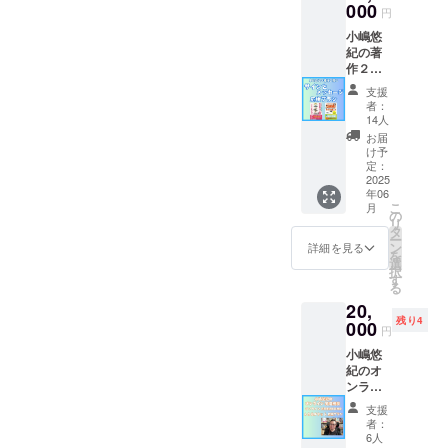
りする
000
み、ロ
円
プラン
ゴ／バ
小嶋悠
です！
ナーの
紀の著
Tシャツ
掲載も
作２冊
のサイ
可能 ・
にサイ
ズを選
掲載サ
支援
ンと
択して
イズ：
者：
メッ
くださ
小サイ
14人
セージ
い。
ズ ・支
お届
応援プ
援時、
け予
ラン
定：
備考欄
しか
2025
に掲載
年06
も 特
を希望
こ
月
典デー
の
される
リ
タをご
タ
お名前
ー
提供！
ン
をご記
詳細を見る
を
小嶋の
選
入くだ
択
代表著
す
さい。
る
作 「発
・ロゴ
20,
達障
デザイ
残り4
害・グ
000
ンの場
円
レー
合は選
小嶋悠
ゾーン
択して
紀のオ
の子が
いただ
ンライ
グーン
き、後
ン発達
と伸び
日弊社
支援
相談＆
た声か
からご
者：
オンラ
け・接
6人
連絡さ