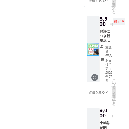
ン
詳細を見る
を
達成で
選
択
むこう
す
る
３年間
8,5
の全生
残り10
徒の
00
円
「入学
好評に
費無
つき新
料」
規追
「教材
加！第
費無
支援
２弾！
料」を
者：
第５
実現し
40人
回 小
ます！
お届
嶋悠紀
不登校
け予
の発達
の子ど
定：
支援講
2025
もを純
年07
演会
粋に支
こ
月
特別先
援した
の
リ
行優先
い（個
タ
ー
参加
人・法
ン
詳細を見る
を
権 応
人向
選
択
援プラ
け） 感
す
る
ン(オン
謝の気
9,0
ライ
持ちを
ン・現
00
込めて
円
地参
お礼
小嶋悠
加 選
メール
紀開
択可
を送ら