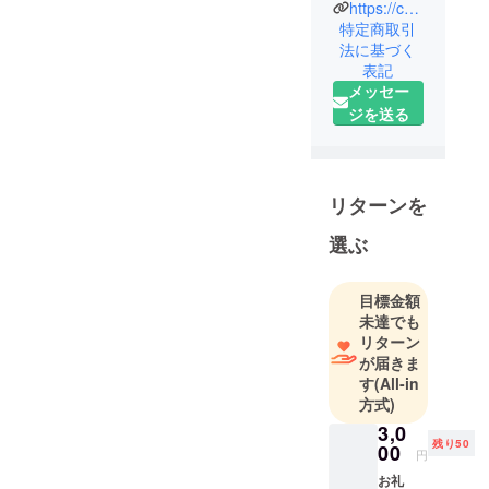
しいオンラ
https://coubic.com/oshietekojitsoudan
特定商取引
インフリー
法に基づく
スクールを
表記
作りたい！
メッセー
元・小学校
ジを送る
の先生
発達支援会
社（株）
RIDGE
リターンを
SPECIAL
選ぶ
EDUCATION
WORKS代表
取締役
目標金額
Instagram
未達でも
リターン
アカウント
が届きま
「教えて！
す
(All-in
こじてぃ」
方式)
では、１．
3,0
９万人フォ
残り50
00
円
ロワー。
お礼