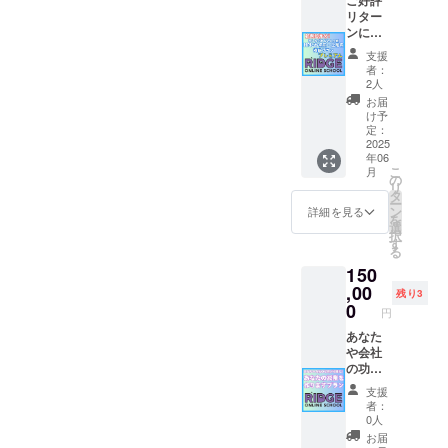
掲載も
をして
リター
可能 ・
いただ
ンにつ
掲載サ
けま
き新規
支援
イズ：
す！ 先
追加！
者：
中
生と
【あし
2人
（小）
なって
ながお
お届
サイズ
子供達
じさん
け予
・支援
に熱い
応援
定：
時、備
思いを
HPにお
2025
年06
考欄に
ぶつけ
名前・
こ
月
掲載を
てみま
企業
の
リ
希望さ
せん
名・法
タ
ー
れるお
か？ お
人名
ン
詳細を見る
を
名前を
待ちし
掲載プ
選
択
ご記入
ていま
ラン
す
る
くださ
す！ ・
プレミ
150
い。 ・
有効期
ア】
ロゴデ
限：２
RIDGE
,00
残り3
ザイン
６年１
ONLINE
0
円
の場合
２月末
SCHOO
は選択
まで、
Lのホー
あなた
してい
ご相談
ムペー
や会社
ただ
の上決
ジの支
の功績
き、後
定しま
援者様
が授業
支援
日弊社
す
一覧
に！あ
者：
からご
に、支
なたの
0人
連絡さ
援者様
授業を
お届
せてい
のお名
作りま