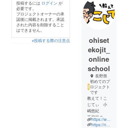
投稿するには
ログイン
が
必要です。
プロジェクトオーナーの承
認後に掲載されます。承認
された内容を削除すること
はできません。
ohiset
※投稿する際の注意点
ekojit_
online
school
長野県
初めてのプ
ロジェクト
です
教えて！こ
じてぃ 小
嶋悠紀
不登校のた
https://www.instagram.com/oshietekojit/?locale=ja_JP
めの全く新
https://ridge-spedu.jp/