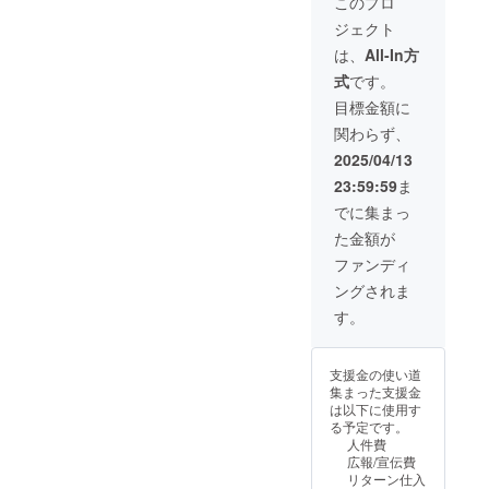
このプロ
ザイン
字の
権利の
ジェクト
の場合
み、ロ
応援プ
は選択
ゴ／バ
ランで
は、
All-In方
してい
ナーの
す。 保
式
です。
ただ
掲載も
護者向
き、後
可能 ・
け、先
目標金額に
日弊社
掲載サ
生向
関わらず、
からご
イズ：
け、さ
連絡さ
中
らに
2025/04/13
せてい
（大）
は、個
23:59:59
ま
ただき
サイズ
人的な
ます
・支援
学習会
でに集まっ
時、備
やセミ
た金額が
考欄に
ナー。
掲載を
企業様
ファンディ
希望さ
向けに
ングされま
れるお
「大人
名前を
の発達
す。
ご記入
障害の
くださ
理解と
い。 ・
対応」
支援金の使い道
ロゴデ
といっ
集まった支援金
ザイン
たリス
は以下に使用す
の場合
キリン
る予定です。
は選択
グ対応
人件費
してい
の研修
広報/宣伝費
ただ
も可能
リターン仕入
き、後
です。