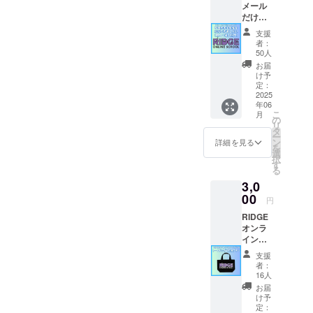
メール
２０２３年
だけで
十分で
に講談社か
支援
す！プ
者：
ら出版され
ラン
50人
た「発達障
不登校
お届
の子ど
害グレー
け予
もを純
定：
ゾーンの子
粋に支
2025
年06
がグーンと
援した
こ
月
い（個
の
伸びた声か
リ
人・法
タ
け・接し方
ー
人向
ン
詳細を見る
を
け） 感
大全」は１
選
択
謝の気
す
４刷８万部
る
持ちを
の大ヒッ
3,0
込めて
お礼
00
ト！
円
メール
RIDGE
を送ら
オンラ
せてい
インス
ただき
クール
ます！
支援
グッ
者：
ズ
16人
キャン
お届
パス
け予
トート
定：