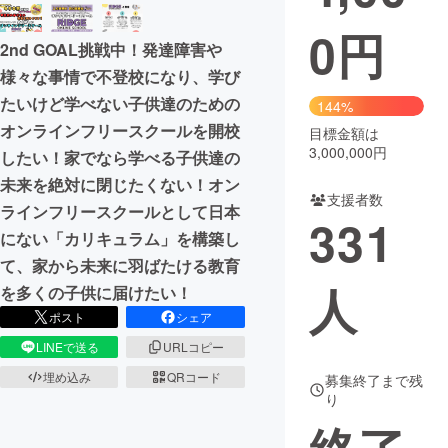
0
円
まちづくり・地域活性化
2nd GOAL挑戦中！発達障害や
様々な事情で不登校になり、学び
CAMPFIRE for Social Good
CAMPFIRE Creation
たいけど学べない子供達のための
144%
CAMPFIREふるさと納税
machi-ya
コミュニティ
オンラインフリースクールを開校
目標金額は
3,000,000円
したい！家でなら学べる子供達の
未来を絶対に閉じたくない！オン
支援者数
ラインフリースクールとして日本
331
にない「カリキュラム」を構築し
て、家から未来に羽ばたける教育
人
を多くの子供に届けたい！
ポスト
シェア
LINEで送る
URLコピー
埋め込み
QRコード
募集終了まで残
り