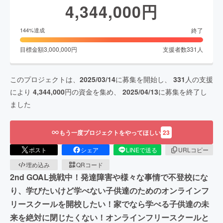
4,344,000
円
終了
144
%達成
目標金額
3,000,000
円
支援者数
331
人
このプロジェクトは、
2025/03/14
に募集を開始し、
331
人の支援
により
4,344,000
円の資金を集め、
2025/04/13
に募集を終了し
ました
もう一度プロジェクトをやってほしい
23
ポスト
シェア
LINEで送る
URLコピー
埋め込み
QRコード
2nd GOAL挑戦中！発達障害や様々な事情で不登校にな
り、学びたいけど学べない子供達のためのオンラインフ
リースクールを開校したい！家でなら学べる子供達の未
来を絶対に閉じたくない！オンラインフリースクールと