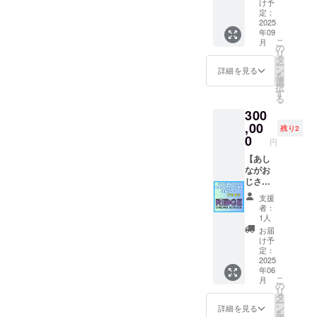
け予
ただき
前
す応援
定：
ます
（ニッ
プラ
2025
年09
クネー
ン！ 授
こ
月
ム）を
業作り
の
リ
掲載し
の達人
タ
ー
ます。
でもあ
ン
詳細を見る
を
・掲載
る小嶋
選
択
期間：
が「あ
す
る
事業が
なたや
300
存続す
会社の
る限り
功績を
,00
残り2
掲載 ・
授業
0
円
掲載方
化」し
法：文
ます！
【あし
字の
授業
ながお
み、ロ
データ
じさん
ゴ／バ
は全て
応援
支援
ナーの
ご提供
HPにお
者：
掲載も
しま
名前・
1人
可能 ・
す！さ
企業
お届
掲載サ
らに、
名 掲
け予
イズ：
RIDGE
載プラ
定：
中
オンラ
ン プ
2025
年06
（大）
インス
ラチ
こ
月
サイズ
クール
ナ】
の
リ
・支援
でも生
RIDGE
タ
ー
時、備
徒たち
ONLINE
ン
詳細を見る
を
考欄に
にその
SCHOO