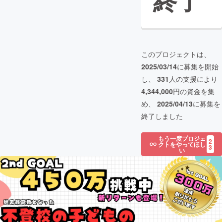
終了
このプロジェクトは、
2025/03/14
に募集を開始
し、
331
人の支援により
4,344,000
円の資金を集
め、
2025/04/13
に募集を
終了しました
もう一度プロジェ
2
クトをやってほし
3
い