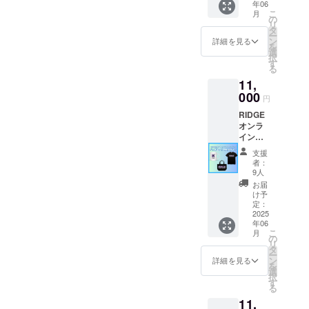
年06
ライ
講演会
２０２
こ
月
ト】
やセミ
の
５年７
リ
RIDGE
ナーで
タ
月１３
ー
ONLINE
しか購
ン
日
詳細を見る
を
SCHOO
入がで
選
（日）
択
Lのホー
きな
す
１４：
る
ムペー
かった
００〜
11,
ジの支
これら
開催！
援者様
000
のセン
しか
円
一覧
サリー
も、
RIDGE
に、支
ツール
「優先
オンラ
援者様
をご自
参加権
インス
のお名
宅で
をお持
クー
前
ゲット
ちの方
支援
ル
（ニッ
できま
のみの
者：
グッズ
クネー
す！
9人
特別資
セット
ム）を
「ふみ
料提
お届
で応援
掲載し
おくん
け予
供」も
プラン
ます。
定：
とおち
ありま
全ての
2025
・掲載
つくの
す！
年06
RIDGE
期間：
セッ
こ
月
オンラ
事業が
の
ト」等
リ
インス
存続す
タ
の予定
ー
クール
る限り
ン
です。
詳細を見る
を
のグッ
掲載 ・
選
択
ズを
掲載方
す
る
セット
法：文
11,
でお送
字の