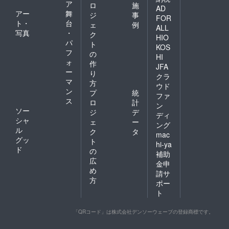
ア
ロ
施
AD
アー
舞
ジ
事
FOR
ト・
台
ェ
例
ALL
写真
・
ク
HIO
パ
ト
KOS
フ
の
HI
ォ
作
JFA
ー
り
クラ
マ
方
ウド
ン
プ
統
ファ
ス
ロ
計
ン
ソー
ジ
デ
ディ
シャ
ェ
ー
ング
ル
ク
タ
mac
グッ
ト
hi-ya
ド
の
補助
広
金申
め
請サ
方
ポー
ト
「QRコード」は株式会社デンソーウェーブの登録商標です。