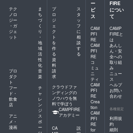
ー
FIRE
テク
ま
プ
ス
ビ
につい
ノロ
ち
ロ
タ
ス
て
ジー
づ
ジ
ッ
・ガ
く
ェ
フ
CAM
CAMP
ジェ
り
ク
に
PFI
FIREと
ット
・
ト
相
RE
は
地
を
談
CAM
あんし
域
作
す
PFI
ん・安
活
る
る
RE
全への
性
資
コ
取り組
化
料
ミュ
み
プロ
音
請
ニ
ニュー
ダク
楽
求
ティ
ス
ト
CAM
ヘルプ
クラウドファ
フー
チ
PFI
お問い
ンディングの
ド・
ャ
RE
合わせ
ノウハウを無
飲食
レ
Crea
料で学ぼう
店
ン
tion
各種規定
CAMPFIRE
ジ
CAM
アカデミー
アニ
ス
利用規
PFI
メ・
ポ
約
RE
漫画
ー
CA
説
細則
for
ツ