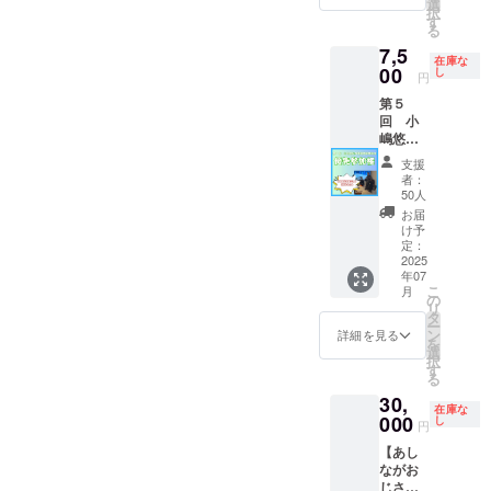
選
択
掲載を
授業を
Lのホー
す
る
希望さ
実施し
ムペー
7,5
れるお
ます！
ジの支
在庫な
名前を
（授業
援者様
00
し
円
ご記入
作りの
一覧
第５
くださ
お打ち
に、支
回 小
い。 ・
合わせ
援者様
嶋悠紀
ロゴデ
が後日
のお名
の発達
ザイン
発生し
前
支援
支援講
の場合
ます）
（ニッ
者：
演会
は選択
（提供
クネー
50人
特別先
してい
データ
ム）を
お届
行優先
ただ
はパワ
掲載し
け予
参加
き、後
ポ・
ます。
定：
権 応
2025
日弊社
keynot
・掲載
年07
援プラ
からご
e・PDF
期間：
こ
月
ン(オン
連絡さ
の予定
事業が
の
リ
ライ
せてい
です）
存続す
タ
ー
ン・現
ただき
る限り
ン
詳細を見る
を
地参
ます。
掲載 ・
選
択
加 選
掲載方
す
る
択可
法：文
30,
能） 毎
字の
在庫な
回３０
000
み、ロ
し
円
０名が
ゴ／バ
【あし
キャン
ナーの
ながお
セル待
掲載も
じさん
ちにな
可能 ・