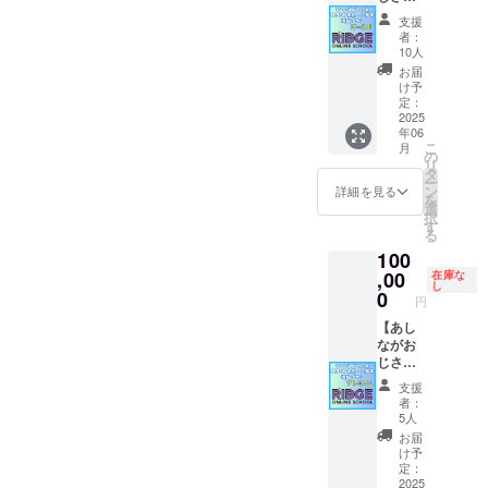
応援
る「小
掲載サ
支援
HPにお
嶋悠紀
イズ：
者：
名前・
の発達
特大サ
10人
企業
支援講
イズ ・
お届
名 掲
演会の
支援
け予
載プラ
特別先
定：
時、備
ン
2025
行優先
考欄に
年06
ゴール
参加
掲載を
こ
月
ド】
権」と
の
希望さ
リ
RIDGE
なりま
タ
れるお
ー
ONLINE
す。今
ン
名前を
詳細を見る
を
SCHOO
回の第
選
ご記入
択
Lのホー
５回も
す
くださ
る
ムペー
とびっ
い。 ・
100
ジの支
きりの
ロゴデ
援者様
,00
発達支
在庫な
ザイン
し
一覧
援のス
0
の場合
円
に、支
ペシャ
は選択
援者様
【あし
ルゲス
してい
のお名
ながお
トが登
ただ
前
じさん
壇予定
き、後
（ニッ
応援
です！
日弊社
支援
クネー
HPにお
２０２
からご
者：
ム）を
名前・
５年７
連絡さ
5人
掲載し
企業
月１３
せてい
お届
ます。
名・法
日
ただき
け予
・掲載
人名
（日）
定：
ます
期間：
掲載プ
2025
１４：