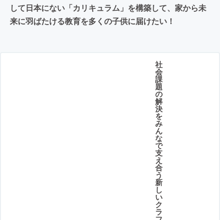
して日本にない「カリキュラム」を構築して、家から未
来に羽ばたける教育を多くの子供に届けたい！
社
会
課
題
の
解
決
を
み
ん
な
で
支
え
合
う
新
し
い
ク
ラ
フ