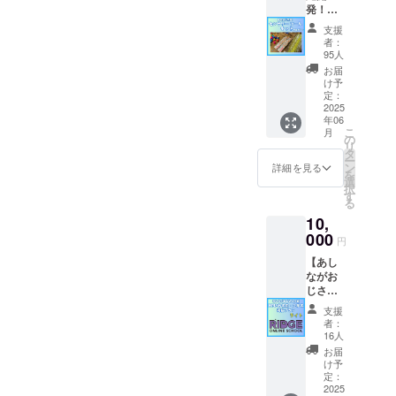
発！セ
能） 毎
せてい
ンリー
回３０
ただき
支援
ツール
０名が
ます！
者：
セット
キャン
95人
応援プ
セル待
お届
ラン
ちにな
け予
小嶋が
る「小
定：
共同開
2025
嶋悠紀
年06
発した
の発達
こ
月
「ふみ
支援講
の
リ
おくん
演会の
タ
ー
RIDGE
特別先
ン
詳細を見る
を
モデ
行優先
選
択
ル」
参加
す
る
「おち
権」と
10,
つくわ
なりま
RIDGE
000
す。今
円
モデ
回の第
【あし
ル」の
５回も
ながお
セン
とびっ
じさん
リー
きりの
応援
ツール
発達支
支援
HPにお
等の
援のス
者：
名前・
セット
ペシャ
16人
企業
応援プ
ルゲス
お届
名 掲
ラン。
トが登
け予
載プラ
普段は
定：
壇予定
ン
2025
小嶋の
です！