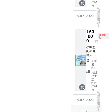
年06
事業が
ラン
００〜
こ
月
存続す
プレミ
開催！
の
リ
る限り
ア】
しか
タ
ー
掲載 ・
RIDGE
も、
ン
詳細を見る
を
掲載方
ONLINE
「優先
選
択
法：文
SCHOO
参加権
す
る
字の
Lのホー
をお持
150
み、ロ
ムペー
ちの方
ゴ／バ
ジの支
,00
のみの
在庫な
し
ナーの
援者様
特別資
0
円
掲載も
一覧
料提
可能 ・
に、支
小嶋悠
供」も
掲載サ
援者様
紀の発
ありま
イズ：
のお名
達支援
す！
中
前
講演会
支援
（小）
（ニッ
発達凸
者：
サイズ
クネー
凹研修
2人
・支援
ム）を
開催
お届
時、備
掲載し
権 応
け予
考欄に
ます。
援プラ
定：
掲載を
・掲載
ン！
2026
年02
希望さ
期間：
小嶋悠
こ
月
れるお
事業が
紀の発
の
リ
名前を
存続す
達支援
タ
ー
ご記入
る限り
講演会
ン
詳細を見る
を
くださ
掲載 ・
や研修
選
択
い。 ・
掲載方
を開催
す
る
ロゴデ
法：文
できる