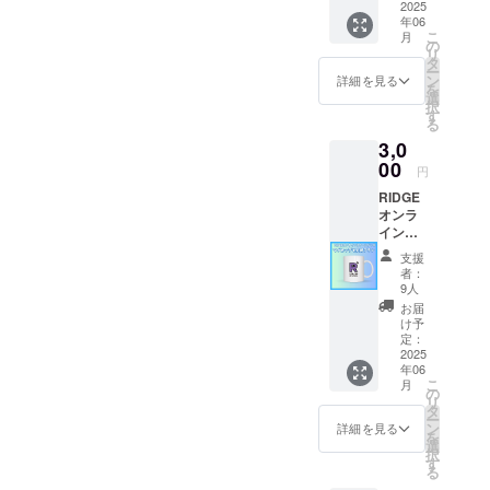
バッグ
2025
年06
で応援
こ
月
プラン
の
リ
RIDGE
タ
ー
オンラ
ン
詳細を見る
を
インス
選
択
クール
す
る
のオリ
3,0
ジナル
トート
00
円
バッグ
RIDGE
で応援
オンラ
してい
インス
ただけ
クール
るプラ
支援
グッ
ン。 普
者：
ズ マ
段使い
9人
グカッ
にバッ
お届
プで応
チリで
け予
援プラ
す！ サ
定：
ン
2025
イズ感
年06
RIDGE
は写真
こ
月
オリジ
をご覧
の
リ
ナルマ
くださ
タ
ー
グカッ
い。
ン
詳細を見る
を
プで応
選
択
援して
す
る
いただ