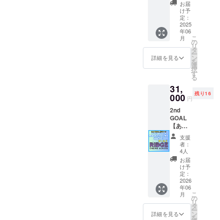
イン特
し方大
せてい
お届
別支援
全（講
け予
ただき
教育相
談
定：
ます
談60分
2025
社）」
年06
券 応
「イラ
こ
月
援プラ
ストで
の
リ
ン
分か
タ
ー
小嶋悠
る！特
ン
詳細を見る
を
紀のオ
性別
選
択
ンライ
発達障
す
る
ン発達
害の子
31,
相談ま
にはこ
残り16
たは、
000
う見え
円
オンラ
ている
2nd
イン特
（秀和
GOAL
別支援
システ
【あし
教育相
ム）」
ながお
談を６
２冊に
支援
じさん
０分
サイン
者：
応援
（２回
とメッ
4人
HPにお
分相
セー
お届
名前・
当）を
ジ！さ
け予
企業
受ける
定：
らには
名 掲
2026
ことが
発達凸
年06
載プラ
できま
凹解説
こ
月
ン
す。
の
の特典
リ
ゴール
相談は
タ
映像リ
ー
ド】
いつで
ン
ンクも
詳細を見る
を
RIDGE