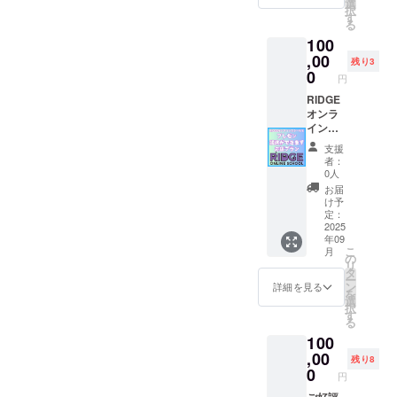
もお使
選
付けて
択
ONLINE
いいた
す
ご提供
る
SCHOO
だくこ
いたし
100
Lのホー
とがで
ます！
ムペー
,00
きま
（ご入
残り3
ジの支
す。
0
力いた
円
援者様
（相談
だいた
一覧
RIDGE
日程に
お名前
に、支
オンラ
ついて
でサイ
援者様
インス
は、後
ンさせ
のお名
クール
日メー
ていた
支援
前
でプレ
ルで送
だきま
者：
（ニッ
ゼンや
信させ
す）
0人
クネー
講演が
ていた
（発達
お届
ム）を
できま
だきま
凸凹解
け予
掲載し
す！応
す）
定：
説の特
ます。
援プラ
2025
典映像
年09
・掲載
ン 応援
リンク
こ
月
期間：
するだ
の
はメー
リ
事業が
けでな
タ
ルで提
ー
存続す
く、未
ン
供いた
詳細を見る
を
る限り
来を担
選
しま
択
掲載 ・
う子供
す
す）
る
掲載方
達に
100
法：文
「特別
字の
プレゼ
,00
残り8
み、ロ
ン」
0
円
ゴ／バ
「特別
ナーの
講演」
ご好評