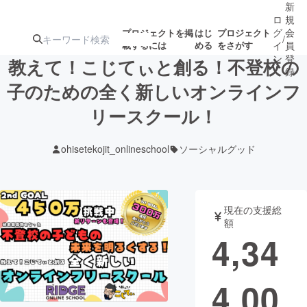
新
ロ
規
グ
会
プロジェクトを掲
はじ
プロジェクト
/
載するには
める
をさがす
イ
員
ン
登
教えて！こじてぃと創る！不登校の
録
子のための全く新しいオンラインフ
リースクール！
人気のプロ
注目のリ
注目の新着プロ
募集終了が近いプ
もうすぐ公開
ジェクト
ターン
ジェクト
ロジェクト
されます
ohisetekojit_onlineschool
ソーシャルグッド
アート・写真
音楽
現在の支援総
テクノロジー・ガジェット
ゲーム・サ
額
4,34
映像・映画
書籍・雑誌
4,00
ビジネス・起業
チャレンジ