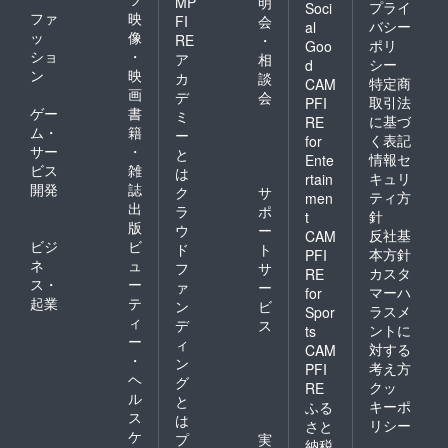
MP
明
プライ
Soci
ファ
映
FI
会
バシー
al
ッ
像
RE
・
ポリ
Goo
ショ
・
ア
相
シー
d
ン
映
カ
談
特定商
CAM
画
デ
会
取引法
PFI
ゲー
書
ミ
に基づ
RE
ム・
籍
ー
く表記
for
サー
・
と
情報セ
Ente
ビス
雑
は
キュリ
rtain
開発
誌
ク
サ
ティ方
men
出
ラ
ポ
針
t
版
ウ
ー
反社基
CAM
ビジ
ビ
ド
ト
本方針
PFI
ネ
ュ
フ
サ
カスタ
RE
ス・
ー
ァ
ー
マーハ
for
起業
テ
ン
ビ
ラスメ
Spor
ィ
デ
ス
ントに
ts
ー
ィ
対する
CAM
・
ン
考え方
PFI
ヘ
グ
クッ
RE
ル
と
キーポ
ふる
ス
は
リシー
さと
ケ
プ
実
納税