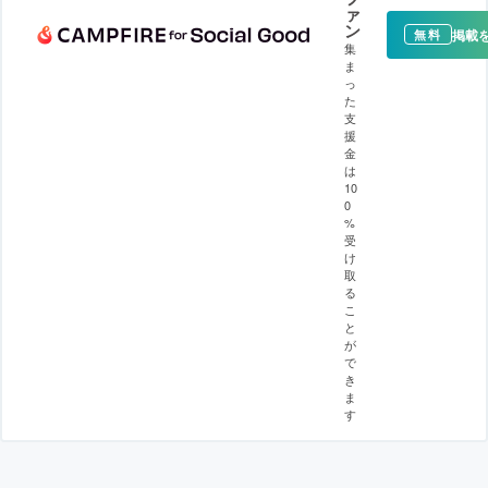
ァ
ン
掲載
無料
集
ま
っ
た
支
援
金
は
10
0
%
受
け
取
る
こ
と
が
で
き
ま
す