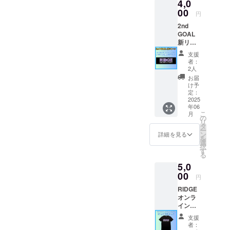
4,0
けるプ
ランで
00
円
す。 よ
2nd
くある
GOAL
サイズ
新リ
感で家
ター
庭でも
支援
ン！
職場で
者：
RIDGE
も使っ
2人
オンラ
ていた
お届
インス
だけま
け予
クー
す
定：
ル オ
2025
年06
リジナ
こ
月
ルタオ
の
リ
ルで応
タ
ー
援プラ
ン
詳細を見る
を
ン 暑い
選
択
時期に
す
る
ピッタ
5,0
リのタ
オルを
00
円
リター
RIDGE
ンしま
オンラ
す！
インス
2nd
クール
GOAL
支援
グッ
達成で
者：
ズ T