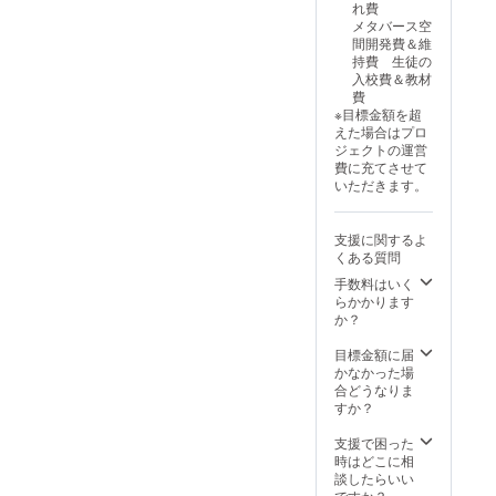
れ費
日弊社
この中
メタバース空
からご
には
間開発費＆維
連絡さ
「講師
持費 生徒の
せてい
料・交
入校費＆教材
ただき
通費」
費
ます。
が含ま
※目標金額を超
れま
えた場合はプロ
す。
ジェクトの運営
（会場
費に充てさせて
費など
いただきます。
はご負
担いた
だく可
支援に関するよ
能性が
くある質問
ござい
ます）
手数料はいく
（講演
らかかります
会・研
か？
修の開
催は２
目標金額に届
０２６
かなかった場
年以降
合どうなりま
となり
すか？
ます）
・有効
支援で困った
期限：
時はどこに相
２６年
談したらいい
１２月
ですか？