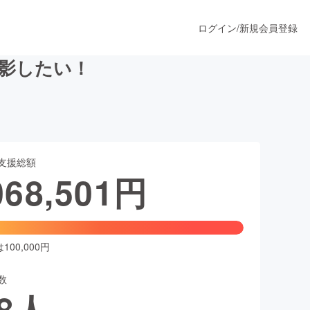
ログイン
/
新規会員登録
撮影したい！
うすぐ公開されます
支援総額
プロダクト
068,501
円
ファッション
スポーツ
00,000円
数
ア
ソーシャルグッド
8
人