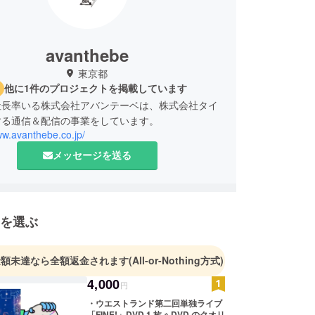
avanthebe
東京都
他に1件のプロジェクトを掲載しています
社長率いる株式会社アバンテーベは、株式会社タイ
する通信＆配信の事業をしています。
ww.avanthebe.co.jp/
メッセージを送る
を選ぶ
金額未達なら全額返金されます
(All-or-Nothing方式)
4,000
円
・ウエストランド第二回単独ライブ
「FINE!」DVD 1 枚 ※ DVD のクオリ