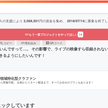
人の支援により
2,068,501
円の資金を集め、
2018/07/14
に募集を終了し
もう一度プロジェクトをやってほしい
14
RLコピー
埋め込み
QRコード
ないんですって…。 その影響で、ライブの映像すら収録されな
きるようにしたいんです！
領域特化型クラファン
から実施可能。 企画からリターン配送まで、すべてお任せのプランもあります！
ェックしています