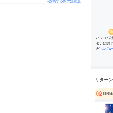
※投稿する際の注意点
バシコバ
タンに関
http://w
リターン
目標