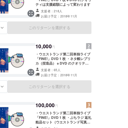
ティは支援総額によって変わります
支援者：218人
お届け予定：2018年11月
このリターンを選択する
る
10,000
円
・ウエストランド第二回単独ライブ
「FINE!」DVD 1 枚 ・ネタ帳レプリ
カ（捏造品） ※ DVD のクオリティ
は支援総額によって変わります
支援者：65人
※「ネタ帳レプリカ（捏造品）」は
お届け予定：2018年11月
FINE!で披露するネタの台本を掲載
した小冊子です。本来のウエストラ
ンドのネタ台本はワープロソフトで
このリターンを選択する
る
書いているため、ネタ帳レプリカは
捏造品でのご提供となります。
100,000
円
・ウエストランド第二回単独ライブ
「FINE!」DVD 1 枚 ・ぶちラジ 返礼
粗品セット（ウエストランド写真
集・ネタ帳レプリカ（捏造品）・ス