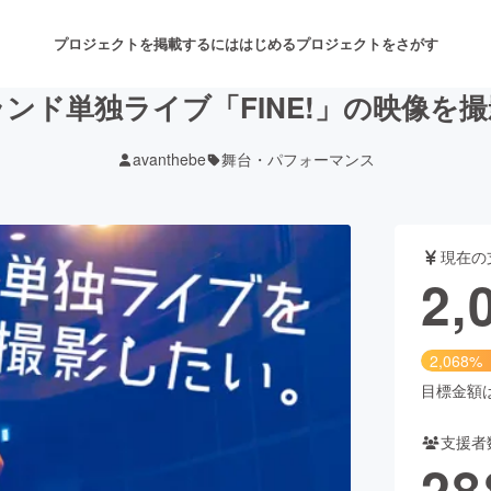
プロジェクトを掲載するには
はじめる
プロジェクトをさがす
ンド単独ライブ「FINE!」の映像を
avanthebe
舞台・パフォーマンス
注目のリターン
注目の新着プロジェクト
募集終了が近いプロジェクト
も
現在の
音楽
舞台・パフォーマンス
2,
ゲーム・サービス開発
フード・飲食店
2,068%
書籍・雑誌出版
アニメ・漫画
目標金額は1
支援者
チャレンジ
ビューティー・ヘルスケ
28