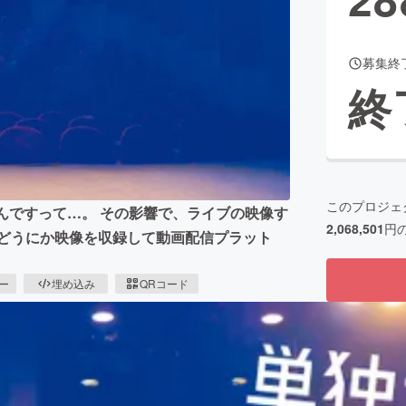
募集終
CAMPFIRE for Social Good
CAMPFIRE Creation
終
CAMPFIREふるさと納税
machi-ya
コミュニティ
このプロジェ
んですって…。 その影響で、ライブの映像す
2,068,501
円
、どうにか映像を収録して動画配信プラット
ピー
埋め込み
QRコード