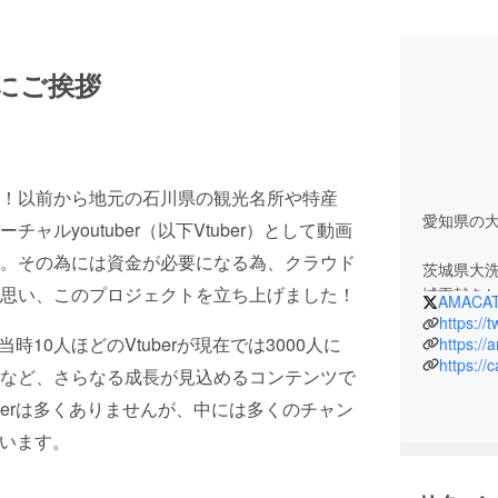
にご挨拶
！以前から地元の石川県の観光名所や特産
愛知県の
ルyoutuber（以下Vtuber）として動画
。その為には資金が必要になる為、クラウド
茨城県大
思い、このプロジェクトを立ち上げました！
域貢献を
AMACAT
とマッチ
https://
当時10人ほどのVtuberが現在では3000人に
https://
https://
ある日バー
など、さらなる成長が見込めるコンテンツで
youtu
uberは多くありませんが、中には多くのチャン
に発信し
ゃいます。
トを立ち