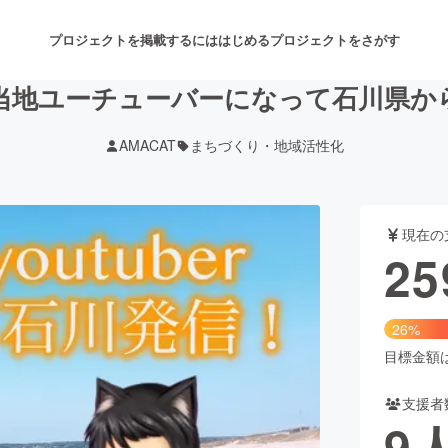
プロジェクトを掲載するには
はじめる
プロジェクトをさがす
当地ユーチューバーになって石川県か
AMACAT
まちづくり・地域活性化
注目のリターン
注目の新着プロジェクト
募集終了が近いプロジェクト
も
現在の
音楽
舞台・パフォーマンス
25
ゲーム・サービス開発
フード・飲食店
26%
書籍・雑誌出版
アニメ・漫画
目標金額は9
支援者
チャレンジ
ビューティー・ヘルスケ
9