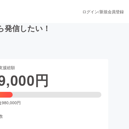
ログイン
/
新規会員登録
ら発信したい！
うすぐ公開されます
支援総額
プロダクト
9,000
円
ファッション
スポーツ
80,000円
数
ア
ソーシャルグッド
人