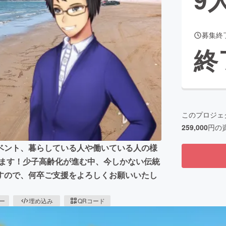
募集終
CAMPFIRE for Social Good
CAMPFIRE Creation
終
CAMPFIREふるさと納税
machi-ya
コミュニティ
このプロジェ
259,000
円の
ベント、暮らしている人や働いている人の様
いきます！少子高齢化が進む中、今しかない伝統
すので、何卒ご支援をよろしくお願いいたし
ピー
埋め込み
QRコード