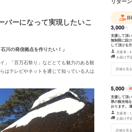
リターン
目
ーバーになって実現したいこ
3,000
円
と
支援して頂い
無制限に設け
して頂ける方
って石川の発信拠点を作りたい！」
す。
支援者：4
お届け予定
イ」「百万石祭り」などとても魅力のある観
詳細を見
らはテレビやネットを通じて知っている人は
5,000
円
支援して頂い
県の観光地を
おります。 
で撮影し、選
支援者：1
お届け予定
詳細を見