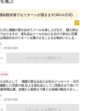
を選ぶ
標金額未達でもリターンが届きます
(All-in方式)
た方に感謝の意を込めてメールを差し上げます。 購入枠は
ておりますが、返礼品はメールのみになるので多めに応援
は商品付きのリターンを購入することをお勧めいたしま
人
：2018年08月
このリターンを選択する
る
残り
199
たお礼として ・感謝の意を込めたお礼のメッセージ ・石川
撮影した写真10枚 以上を返礼品としてご用意させて頂いて
撮影時期は夏、加賀から能登まで様々な地域の観光スポット
りすぐりの写真５枚を撮って参ります。
人
：2018年09月
このリターンを選択する
る