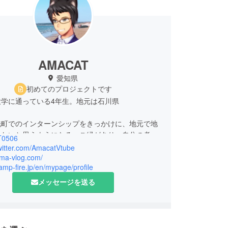
AMACAT
愛知県
初めてのプロジェクトです
大学に通っている4年生。地元は石川県
洗町でのインターンシップをきっかけに、地元で地
したいと思うようになる。ご縁があり、自分の考え
0506
ングした企業から内定を頂く。
twitter.com/AmacatVtube
ama-vlog.com/
camp-fire.jp/en/mypage/profile
チャルyoutuberの存在を知る。自分もバーチャル
berとなって地元のイベントや人々の暮らしなどを世界
メッセージを送る
ていきたいと考えるようになり、今回のプロジェク
上げることを決意した。