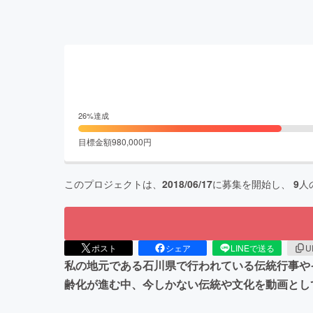
26
%達成
目標金額
980,000
円
このプロジェクトは、
2018/06/17
に募集を開始し、
9
人
ポスト
シェア
LINEで送る
U
私の地元である石川県で行われている伝統行事やイ
齢化が進む中、今しかない伝統や文化を動画とし