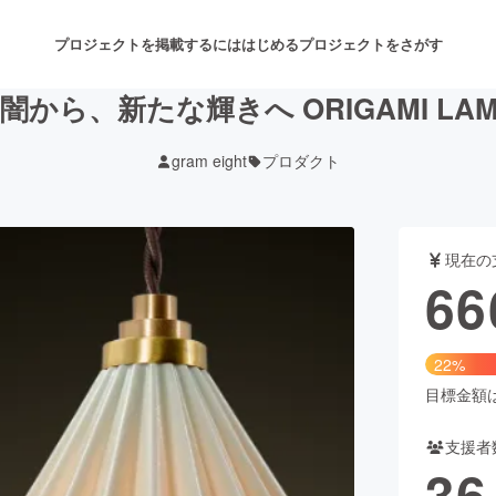
プロジェクトを掲載するには
はじめる
プロジェクトをさがす
から、新たな輝きへ ORIGAMI LAMP R
gram eight
プロダクト
注目のリターン
注目の新着プロジェクト
募集終了が近いプロジェクト
も
現在の
音楽
舞台・パフォーマンス
66
ゲーム・サービス開発
フード・飲食店
22%
書籍・雑誌出版
アニメ・漫画
目標金額は3
支援者
チャレンジ
ビューティー・ヘルスケ
36