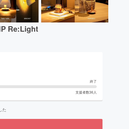
e:Light
終了
支援者数
36
人
した