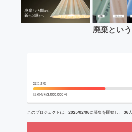
廃棄という闇
22
%達成
目標金額
3,000,000
円
このプロジェクトは、
2025/02/06
に募集を開始し、
36