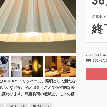
募集終
CAMPFIRE for Social Good
CAMPFIRE Creation
終
CAMPFIREふるさと納税
machi-ya
コミュニティ
このプロジェ
666,600
円の
ORIGAMIドリッパーに、照明として新たな
薬ハゲなどが、光と出会うことで個性的な表
れ変わります。環境負荷の低減と、モノの価
ピー
埋め込み
QRコード