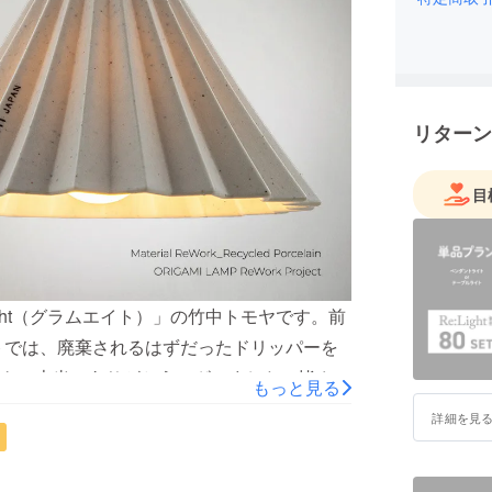
近年は、
ての新た
入れてい
リターン
目
ight（グラムエイト）」の竹中トモヤです。前
ロジェクトでは、廃棄されるはずだったドリッパーを
き、本当にありがとうございました。皆さま
もっと見る
暮らしの中で輝いているでしょうか。本日
詳細を見
循環」に共感してくださった皆さまへ、最も早く
連絡を差し上げました。来週、3月10日