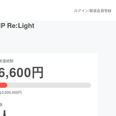
ログイン
/
新規会員登録
e:Light
うすぐ公開されます
支援総額
プロダクト
6,600
円
ファッション
スポーツ
,000,000円
数
ア
ソーシャルグッド
人