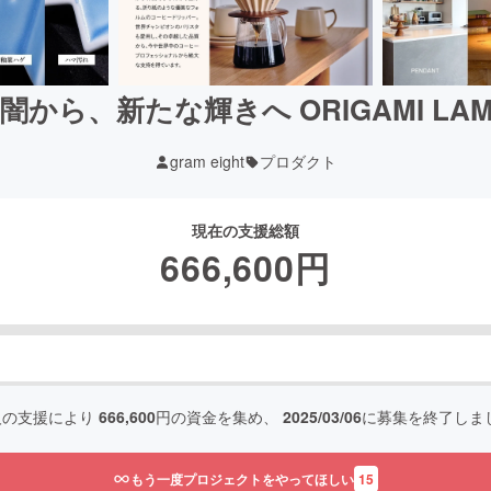
から、新たな輝きへ ORIGAMI LAMP R
gram eight
プロダクト
現在の支援総額
666,600
円
人の支援により
666,600
円の資金を集め、
2025/03/06
に募集を終了しま
もう一度プロジェクトをやってほしい
15