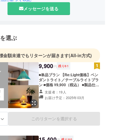
メッセージを送る
規格外となった素材や既存のプロダクトに照明とし
な役割を与え、暮らしの中へ戻す取り組みにも力を
ます。
を選ぶ
標金額未達でもリターンが届きます
(All-in方式)
9,900
円
残り
61
■単品プラン 【Re:Light価格】ペン
ダントライト／テーブルライトプラ
ン ■価格 ¥9,900（税込） ■製品仕様
▼ペンダントライト ・サイズ：幅
支援者：19人
138×奥行138×全長1200mm ・重
お届け予定：2025年03月
量：470g ・材質：磁器、真鍮 ▼
テーブルライト ・サイズ：幅138×
奥行138×高さ170mm ・重量：
650g ・材質：磁器、スチール ■プ
このリターンを選択する
る
ラン内容 ・ペンダントライトまたは
テーブルライトから1点選択 ・限定
80個 ■付属品 ・LED電球×1 ・日本
語説明書 ・保証書（1年間） ■注意
15,400
事項 カラーはマットベージュ、マッ
円
残り
80