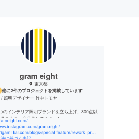
gram eight
東京都
他に2件のプロジェクトを掲載しています
ght / 照明デザイナー 竹中トモヤ
つのインテリア照明ブランドを立ち上げ、300点以
器具を企画・商品化してきました。
grameight.com/
/www.instagram.com/gram.eight/
ブランド「gram eight」を運営し、照明器具の企
https://origami-kai.com/blogs/special-feature/rework_products
引法に基づく表記
インから製造、販売までを手がけています。