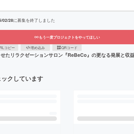
5/02/28
に募集を終了しました
もう一度プロジェクトをやってほしい
RLコピー
埋め込み
QRコード
ンさせたリラクゼーションサロン『ReBeCo』の更なる発展と収
ェックしています