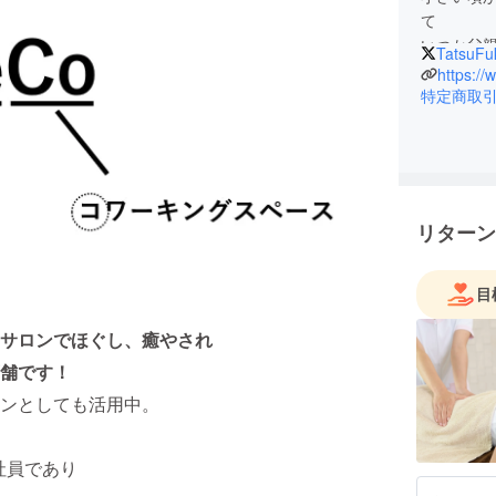
て
いつか父
TatsuFu
ついに自
https:/
人生一度
特定商取
リターン
目
サロンでほぐし、癒やされ
舗です！
ンとしても活用中。
表社員であり