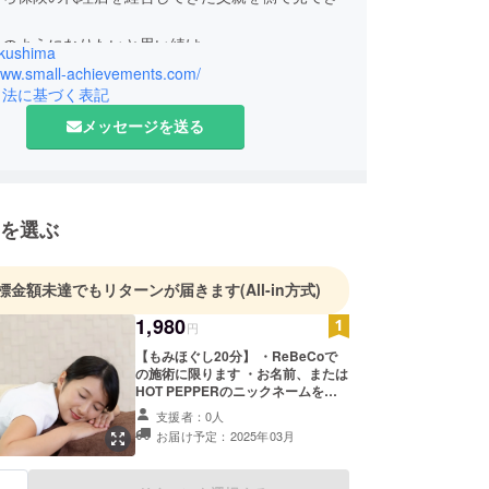
親のようになりたいと思い続け
kushima
分で会社を作るところまで来ました。
/www.small-achievements.com/
きりなので、充実した人生にしたいと思います。
引法に基づく表記
メッセージを送る
を選ぶ
標金額未達でもリターンが届きます
(All-in方式)
1,980
円
【もみほぐし20分】 ・ReBeCoで
の施術に限ります ・お名前、または
HOT PEPPERのニックネームを備
考欄へご入力下さい ・有効期限：
支援者：0人
2025年3月から2025年12月末まで
お届け予定：2025年03月
・法令に基づく医療、診療行為では
ございません。効果には個人差がご
ざいますことをあらかじめご了承く