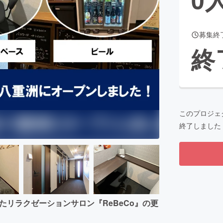
募集終
CAMPFIRE for Social Good
CAMPFIRE Creation
終
CAMPFIREふるさと納税
machi-ya
コミュニティ
このプロジェ
終了しました
たリラクゼーションサロン『ReBeCo』の更