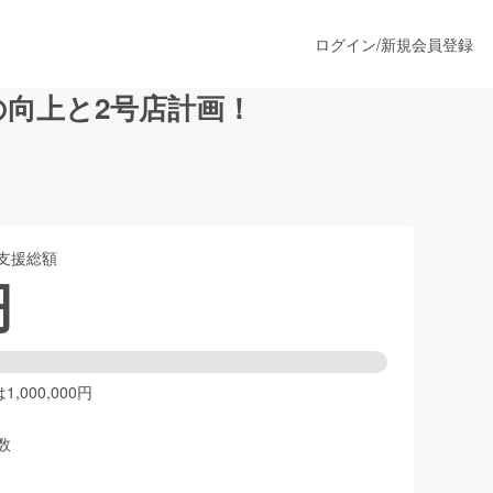
ログイン
/
新規会員登録
の向上と2号店計画！
うすぐ公開されます
支援総額
プロダクト
円
ファッション
スポーツ
,000,000円
数
ア
ソーシャルグッド
人