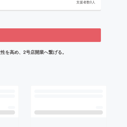
支援者数
0
人
益性を高め、2号店開業へ繋げる。