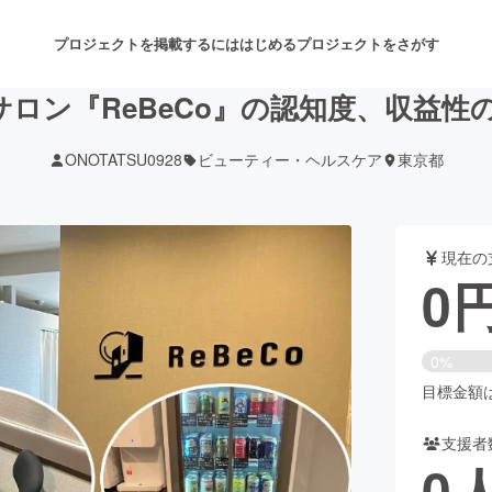
プロジェクトを掲載するには
はじめる
プロジェクトをさがす
ロン『ReBeCo』の認知度、収益性
ONOTATSU0928
ビューティー・ヘルスケア
東京都
注目のリターン
注目の新着プロジェクト
募集終了が近いプロジェクト
も
現在の
音楽
舞台・パフォーマンス
0
ゲーム・サービス開発
フード・飲食店
0%
書籍・雑誌出版
アニメ・漫画
目標金額は1
支援者
チャレンジ
ビューティー・ヘルスケ
0