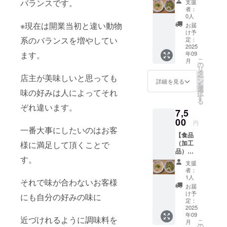
まぼこ
バランスです。
支援
そば＆
でモリ
４本．
者：
八重山
ンガ麺
・保存
0人
まぜそ
は（平
※現在は開業当初と違い動物
方法：
お届
ば食べ
麺）に
冷凍 ・
け予
比べ2食
系のバランスを増やしてい
させて
定：
賞味期
セット
2025
頂きま
限：製
ます。
年09
※お好き
す。 ・
造日か
こ
月
な麺の
重量：
の
ら冷凍
リ
種類
スープ
タ
で１ヶ
店主が美味しいと思っても
ー
（細麺
９０Ｃ
ン
月 ・原
詳細を見る
を
＆平
Ｃ．麺
選
材料、
味の好みは人によってそれ
択
麺）を
１５０
す
主原料
る
選んで
ｇ．三
の原産
ぞれ違います。
7,5
もらい
枚肉
地： ・
ますが
00
（レト
添加物
円
連絡
一番大事にしたいのはお客
ルト）
表示、
【食品
が取れ
３５
アレル
（加工
様に満足して頂くことで
ない場
ｇ．か
ギー表
品）】
合など
まぼこ
示：小
す。
八重山
は通常
４本．
麦粉・
支援
そば食
麺（細
卵・
者：
べ比べ
麺）
豚舌
1人
蟹・海
それで味が合わないお客様
４食
でモリ
１枚．
老 ※
お届
セット
ンガ麺
ゴーヤ
け予
卵＝麺
にも自分の好みの味に
※お好き
は（平
定：
１枚 ・
に卵は
な麺の
2025
麺）に
保存方
入って
年09
種類
させて
法：冷
近づけれるように調味料を
いない
こ
月
（細麺
頂きま
の
凍 ・賞