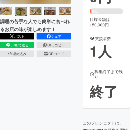
まちづくり・地域活性化
5%
目標金額は
調理の苦手な人でも簡単に食べれ
150,000円
るお店の味が楽しめます！
CAMPFIRE for Social Good
CAMPFIRE Creation
ポスト
シェア
CAMPFIREふるさと納税
machi-ya
コミュニティ
支援者数
1
人
LINEで送る
URLコピー
埋め込み
QRコード
募集終了まで残
り
終了
このプロジェクトは、