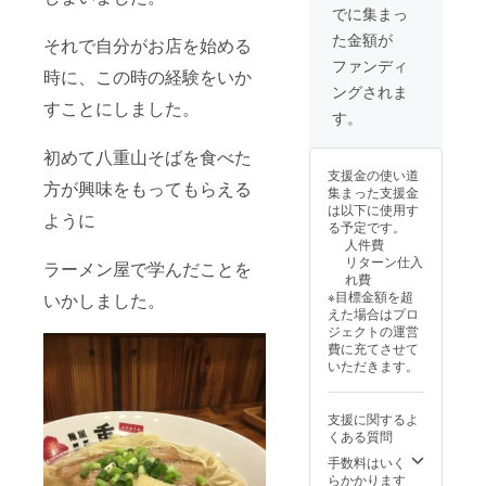
ラベル
ンガ麺
限：製
卵＝麺
でに集まっ
示：小
意書き
や注意
は（細
造日か
に卵は
麦粉・
をご記
書きを
た金額が
麺・平
それで自分がお店を始める
ら冷凍
入って
卵・
載くだ
ご確認
麺）に
で１ヶ
いない
ファンディ
蟹・海
さい。
くださ
時に、この時の経験をいか
させて
月 ・原
のです
老 ※
「原材
い。」
ングされま
頂きま
材料、
が卵白
卵＝麺
料及び
「ご希
すことにしました。
す。 ・
主原料
粉入り
す。
に卵は
添加物
望の時
重量：
の原産
の麺を
入って
等の食
間帯や
八重山
地： ・
製麺機
いない
初めて八重山そばを食べた
品表示
日時な
そば
添加物
で製造
のです
はお届
どの指
支援金の使い道
スープ
表示、
してい
方が興味をもってもらえる
が卵白
け商品
定があ
集まった支援金
３００
アレル
る為。
粉入り
のラベ
りまし
は以下に使用す
ＣＣ．
ように
ギー表
※蟹・
の麺を
ルに表
たら備
る予定です。
麺１５
示：小
海老＝
製麺機
記され
考欄に
人件費
０ｇ．
麦粉・
かまぼ
で製造
ます。
ご記載
リターン仕入
ラーメン屋で学んだことを
卵・
この材
してい
商品開
くださ
れ費
三枚
蟹・海
料の魚
る為。
封前に
い」
※目標金額を超
いかしました。
肉（レ
老 ※
が蟹や
※蟹・
は必ず
えた場合はプロ
トル
卵＝麺
海老を
海老＝
お届け
ジェクトの運営
ト）３
に卵は
食べて
かまぼ
のリ
費に充てさせて
５ｇ．
入って
いる
この材
ターン
いただきます。
かまぼ
いない
為。 ※
料の魚
に貼付
こ４
のです
加工食
が蟹や
された
本． ・
が卵白
品の設
海老を
ラベル
支援に関するよ
重量：
粉入り
定の場
食べて
や注意
くある質問
まぜそ
の麺を
合に
いる
書きを
ば
製麺機
手数料はいく
は、食
為。 ※
ご確認
スープ
で製造
らかかります
品表示
加工食
くださ