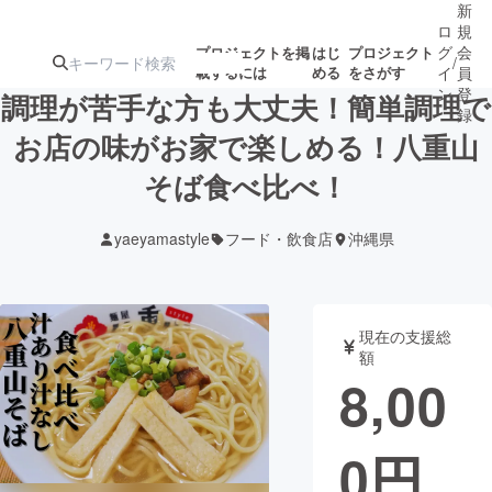
新
ロ
規
グ
会
プロジェクトを掲
はじ
プロジェクト
/
載するには
める
をさがす
イ
員
ン
登
調理が苦手な方も大丈夫！簡単調理で
録
お店の味がお家で楽しめる！八重山
そば食べ比べ！
人気のプロ
注目のリ
注目の新着プロ
募集終了が近いプ
もうすぐ公開
ジェクト
ターン
ジェクト
ロジェクト
されます
yaeyamastyle
フード・飲食店
沖縄県
アート・写真
音楽
現在の支援総
テクノロジー・ガジェット
ゲーム・サ
額
8,00
映像・映画
書籍・雑誌
0
円
ビジネス・起業
チャレンジ