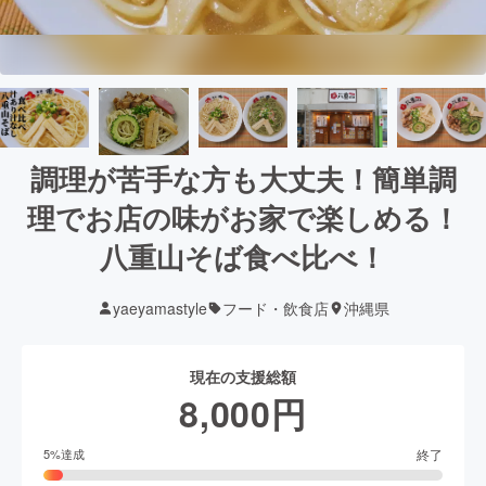
調理が苦手な方も大丈夫！簡単調
理でお店の味がお家で楽しめる！
八重山そば食べ比べ！
yaeyamastyle
フード・飲食店
沖縄県
現在の支援総額
8,000
円
終了
5
%達成