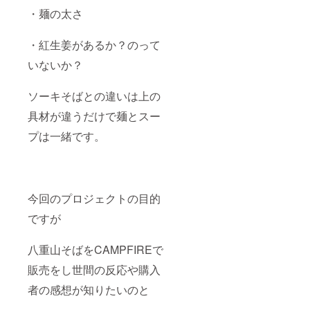
が蟹や
「ご希
・麺の太さ
海老を
望の時
食べて
間帯や
いる
日時な
・紅生姜があるか？のって
為。 ※
どの指
加工食
定があ
いないか？
品の設
りまし
定の場
たら備
合に
ソーキそばとの違いは上の
考欄に
は、食
ご記載
具材が違うだけで麺とスー
品表示
くださ
が必要
い」
プは一緒です。
です。
掲載時
点で詳
細の記
載が難
しい場
今回のプロジェクトの目的
合は以
下の注
ですが
意書き
をご記
八重山そばをCAMPFIREで
載くだ
さい。
販売をし世間の反応や購入
「原材
料及び
者の感想が知りたいのと
添加物
等の食