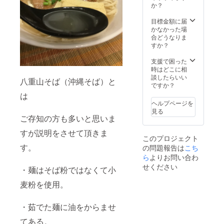
９０Ｃ
してい
か？
が必要
品の設
い。」
Ｃ．麺
る為。
です。
定の場
「ご希
１５０
※蟹・
目標金額に届
掲載時
合に
望の時
ｇ．三
海老＝
かなかった場
点で詳
は、食
間帯や
枚肉
かまぼ
合どうなりま
細の記
品表示
日時な
（レト
この材
すか？
載が難
が必要
どの指
ルト）
料の魚
しい場
です。
定があ
３５
が蟹や
支援で困った
合は以
掲載時
りまし
ｇ．
海老を
時はどこに相
下の注
点で詳
たら備
食べて
談したらいい
意書き
細の記
考欄に
八重山そば（沖縄そば）と
かま
いる
ですか？
をご記
載が難
ご記載
ぼこ４
為。 ※
載くだ
しい場
は
くださ
本．豚
加工食
さい。
合は以
ヘルプページを
い」
舌１
品の設
「原材
下の注
見る
枚．
定の場
ご存知の方も多いと思いま
料及び
意書き
ゴーヤ
合に
添加物
をご記
１枚 ・
すが説明をさせて頂きま
は、食
等の食
載くだ
このプロジェクト
保存方
品表示
品表示
さい。
す。
の問題報告は
法：冷
こち
が必要
はお届
「原材
凍 ・賞
です。
ら
よりお問い合わ
け商品
料及び
味期
掲載時
のラベ
せください
添加物
・麺はそば粉ではなくて小
限：製
点で詳
ルに表
等の食
造日か
細の記
記され
品表示
麦粉を使用。
ら冷凍
載が難
ます。
はお届
で１ヶ
しい場
商品開
け商品
月 ・原
合は以
封前に
・茹でた麺に油をからませ
のラベ
材料、
下の注
は必ず
ルに表
主原料
てある。
意書き
お届け
記され