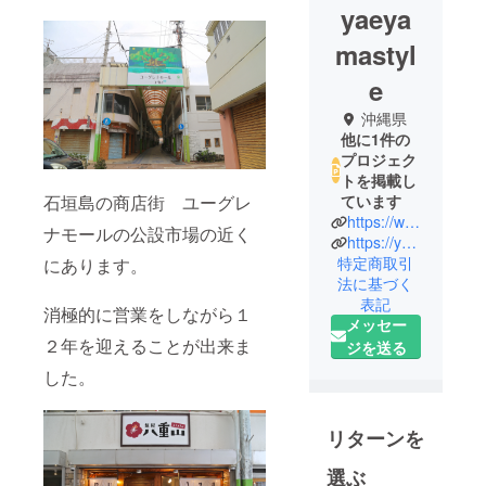
yaeya
mastyl
e
沖縄県
他に1件の
プロジェク
トを掲載し
石垣島の商店街 ユーグレ
ています
https://www.facebook.com/yaeyamastyle
ナモールの公設市場の近く
https://yaeyamastyle.base.shop/
特定商取引
にあります。
法に基づく
表記
消極的に営業をしながら１
メッセー
２年を迎えることが出来ま
ジを送る
した。
リターンを
選ぶ