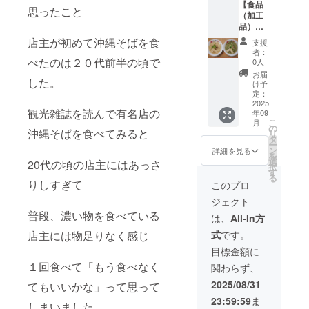
細の記
【食品
合など
（レト
ルト）
思ったこと
で製造
載が難
（加工
は通常
ルト）
３５
してい
しい場
品）】
麺（細
３５
ｇ．
る為。
合は以
八重山
麺・平
ｇ．か
店主が初めて沖縄そばを食
※蟹・
支援
下の注
そば＆
麺）
まぼこ
かま
者：
海老＝
意書き
八重山
べたのは２０代前半の頃で
でモリ
４本．
0人
ぼこ４
かまぼ
をご記
まぜそ
ンガ麺
・保存
本．豚
お届
この材
載くだ
した。
ば食べ
は（細
方法：
け予
舌１
料の魚
さい。
比べ４
麺・平
定：
冷凍 ・
枚．
が蟹や
「原材
食セッ
2025
麺）に
賞味期
ゴーヤ
海老を
料及び
観光雑誌を読んで有名店の
年09
ト ※お
させて
限：製
１枚 ・
食べて
添加物
こ
月
好きな
頂きま
の
造日か
保存方
いる
沖縄そばを食べてみると
等の食
リ
麺の種
す。 ・
タ
ら冷凍
法：冷
為。 ※
品表示
ー
類（細
重量：
ン
で１ヶ
詳細を見る
凍 ・賞
加工食
はお届
を
麺＆平
スープ
選
月 ・原
20代の頃の店主にはあっさ
味期
品の設
け商品
択
麺）を
９０Ｃ
す
材料、
限：製
定の場
のラベ
る
選んで
Ｃ．麺
りしすぎて
主原料
このプロ
造日か
合に
ルに表
もらい
１５０
の原産
ら冷凍
は、食
記され
ジェクト
ますが
ｇ．三
地： ・
で１ヶ
品表示
ます。
普段、濃い物を食べている
連絡
枚肉３
添加物
は、
All-In方
月 ・原
が必要
商品開
が取れ
５ｇ．
表示、
材料、
です。
封前に
店主には物足りなく感じ
式
です。
ない場
かまぼ
アレル
主原料
掲載時
は必ず
合など
こ４
ギー表
目標金額に
の原産
点で詳
お届け
は通常
本． ・
示：小
地： ・
細の記
１回食べて「もう食べなく
のリ
関わらず、
麺（細
保存方
麦粉・
添加物
載が難
ターン
麺・平
法：冷
卵・
2025/08/31
表示、
てもいいかな」って思って
しい場
に貼付
麺）
凍 ・賞
蟹・海
アレル
合は以
された
23:59:59
ま
でモリ
味期
しまいました。
老 ※
ギー表
下の注