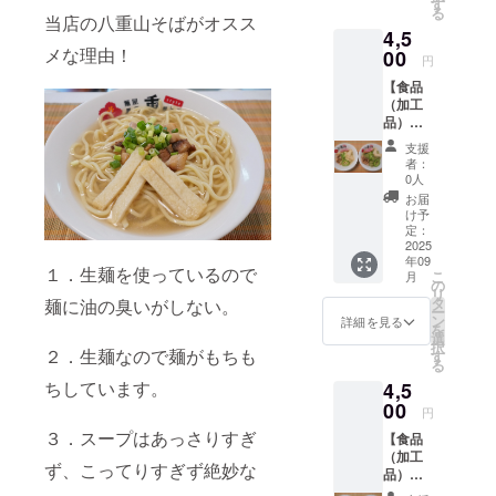
選んで
す
る
もらい
当店の八重山そばがオスス
4,5
ますが
メな理由！
連絡
00
円
が取れ
【食品
ない場
（加工
合など
品）】
は通常
八重山
麺（細
支援
まぜそ
麺）
者：
ば食べ
でモリ
0人
比べ２
ンガ麺
お届
食セッ
は（平
け予
ト ※お
麺）に
定：
好きな
2025
させて
年09
麺の種
頂きま
１．生麺を使っているので
こ
月
類（細
す。 ・
の
リ
麺＆平
重量：
タ
麺に油の臭いがしない。
ー
麺）を
スープ
ン
詳細を見る
を
選んで
３００
選
択
もらい
２．生麺なので麺がもちも
ＣＣ．
す
る
ますが
麺１５
ちしています。
4,5
連絡
０ｇ．
が取れ
00
三枚肉
円
ない場
（レト
３．スープはあっさりすぎ
【食品
合など
ルト）
（加工
は通常
３５
ず、こってりすぎず絶妙な
品）】
麺（細
ｇ．か
八重山
麺）