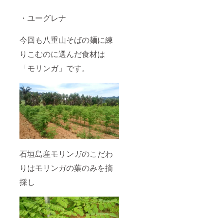
たら備
考欄に
・ユーグレナ
ご記載
くださ
い」
今回も八重山そばの麺に練
りこむのに選んだ食材は
「モリンガ」です。
石垣島産モリンガのこだわ
りはモリンガの葉のみを摘
採し