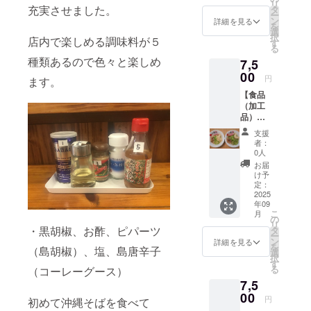
のです
リ
＆平
充実させました。
す。 ・
タ
味期
が卵白
ー
麺）を
重量：
ン
限：製
詳細を見る
粉入り
を
選んで
八重山
選
造日か
の麺を
択
店内で楽しめる調味料が５
もらい
そば
す
ら冷凍
製麺機
る
ますが
スープ
で１ヶ
で製造
種類あるので色々と楽しめ
7,5
連絡
３００
月 ・原
してい
が取れ
00
ＣＣ．
材料、
る為。
円
ます。
ない場
麺１５
主原料
※蟹・
【食品
合など
０ｇ．
の原産
海老＝
（加工
は通常
地： ・
かまぼ
品）】
麺（細
三枚
添加物
この材
八重山
麺・平
肉（レ
表示、
料の魚
支援
まぜそ
麺）
トル
アレル
者：
が蟹や
ば食べ
でモリ
ト）３
0人
ギー表
海老を
比べ４
ンガ麺
５ｇ．
示：小
お届
食べて
食セッ
は（細
かまぼ
け予
麦粉・
いる
ト ※お
麺・平
定：
こ４
卵・
為。 ※
好きな
2025
麺）に
本． ・
蟹・海
加工食
年09
麺の種
させて
重量：
老 ※
品の設
こ
月
類（細
頂きま
の
まぜそ
卵＝麺
定の場
リ
麺＆平
・黒胡椒、お酢、ピパーツ
す。 ・
タ
ば
に卵は
合に
ー
麺）を
重量：
ン
スープ
詳細を見る
入って
は、食
を
（島胡椒）、塩、島唐辛子
選んで
スープ
選
９０Ｃ
いない
品表示
択
もらい
３００
す
Ｃ．麺
のです
が必要
る
（コーレーグース）
ますが
ＣＣ．
１５０
が卵白
です。
7,5
連絡
麺１５
ｇ．三
粉入り
掲載時
が取れ
00
０ｇ．
枚肉
の麺を
円
点で詳
初めて沖縄そばを食べて
ない場
三枚肉
（レト
製麺機