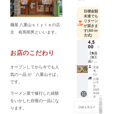
目標金額
未達でも
リターン
麺屋 八重山ｓｔｙｌｅの店
が届きま
す
(All-in
主 有馬明男といいます。
方式)
4,5
00
円
お店のこだわ
り
【食品
（加工
品）】
八重山
オープンしてから今でも人
支援
そば食
者：
べ比べ
気の一品 が「八重山そば」
0人
２食
お届
です。
セッ
け予
ト ※
定：
お好き
2025
ラーメン屋で修行した経験
年09
な麺の
こ
月
種類
の
をいかした自慢の一品にな
リ
（細麺
タ
ー
＆平
ン
詳細を見る
ります。
を
麺）を
選
択