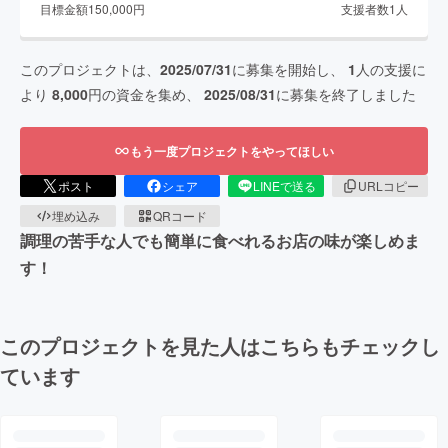
目標金額
150,000
円
支援者数
1
人
このプロジェクトは、
2025/07/31
に募集を開始し、
1
人の支援に
より
8,000
円の資金を集め、
2025/08/31
に募集を終了しました
もう一度プロジェクトをやってほしい
ポスト
シェア
LINEで送る
URLコピー
埋め込み
QRコード
調理の苦手な人でも簡単に食べれるお店の味が楽しめま
す！
このプロジェクトを見た人はこちらもチェックし
ています