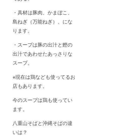
の原産
をご記
のリ
ます。
地： ・
載くだ
ターン
商品開
・具材は豚肉、かまぼこ、
添加物
さい。
に貼付
封前に
表示、
「原材
された
は必ず
島ねぎ（万能ねぎ）、にな
アレル
料及び
ラベル
お届け
ギー表
添加物
や注意
のリ
ります。
示：小
等の食
書きを
ターン
麦粉・
品表示
ご確認
に貼付
卵・
はお届
くださ
・スープは豚の出汁と鰹の
された
蟹・海
け商品
い。」
ラベル
老 ※
のラベ
出汁であわせたあっさりな
「ご希
や注意
卵＝麺
ルに表
望の時
書きを
スープ。
に卵は
記され
間帯や
ご確認
入って
ます。
日時な
くださ
いない
商品開
どの指
い。」
※現在は鶏なども使ってるお
のです
封前に
定があ
「ご希
が卵白
は必ず
りまし
望の時
店もあります。
粉入り
お届け
たら備
間帯や
の麺を
のリ
考欄に
日時な
製麺機
ターン
ご記載
どあり
今のスープは鶏も使ってい
で製造
に貼付
くださ
ました
してい
された
ます。
い」
ら備考
る為。
ラベル
欄にご
※蟹・
や注意
記載く
海老＝
八重山そばと沖縄そばの違
書きを
ださ
かまぼ
ご確認
い」
いは？
この材
くださ
料の魚
い。」