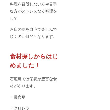
品表示
料理を普段しない方や苦手
はお届
け商品
な方がストレスなく料理を
のラベ
ルに表
して
記され
ます。
お店の味を自宅で楽しんで
商品開
封前に
頂くのが目的となります。
は必ず
お届け
のリ
ターン
に貼付
食材探しからはじ
された
ラベル
めました！
や注意
書きを
ご確認
くださ
石垣島では栄養が豊富な食
い。」
「ご希
材があります。
望の時
間帯や
日時な
・長命草
どの指
定があ
・クロレラ
りまし