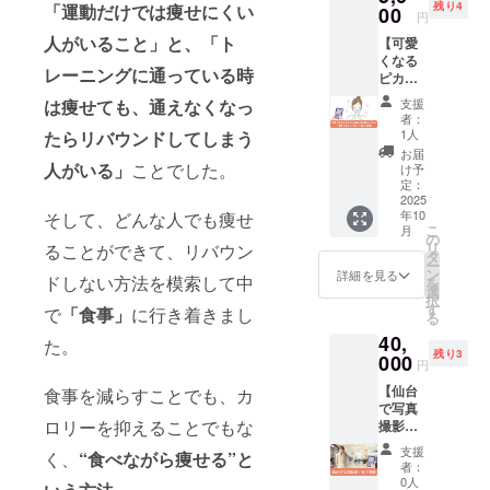
（全3
残り4
「運動だけでは痩せにくい
て痩せ
00
働く世
掲載を
×3回）
円
回、1回
る」食
代が無
希望さ
／電子
60分）
人がいること」と、「ト
【可愛
習慣改
理なく
れるお
書籍は
／電子
くなる
善法
取り組
名前
メール
書籍は
レーニングに通っている時
ピカピ
と、簡
める内
（本名
送付 注
メール
カ小顔
単に出
容で、
／ニッ
意事
支援
は痩せても、通えなくなっ
送付 注
会（美
来るエ
健康経
クネー
者：
項： ・
意事
容液サ
クササ
営や福
1人
たらリバウンドしてしまう
ム可）
認定試
項： ・
ンプ
イズを
利厚生
を備考
お届
験含む
セッ
ル）＋
組み合
人がいる」
ことでした。
の一環
け予
欄にお
全3回の
ション
使い方
わせ
定：
として
書きく
講座で
日時は
レッス
2025
た、体
も好評
ださい
す。日
事前に
年10
そして、どんな人でも痩せ
ン＋電
験型セ
です。
・公序
程は事
個別で
こ
月
子書
ミナー
の
内容や
良俗に
前にご
ご調整
リ
ることができて、リバウン
籍】 痩
を開催
タ
構成は
反する
案内し
いたし
ー
せるだ
しま
ン
企業様
詳細を見る
内容な
ます。
ドしない方法を模索して中
ます。
を
けじゃ
す。健
選
のご要
ど、運
・有効
・有効
択
なく、
康経営
す
望に応
営の判
で
「食事」
に行き着きまし
期限：
期限：
る
その先
の取り
じてカ
断によ
ご支援
提供開
40,
のキレ
組み、
た。
スタマ
り掲載
から6ヶ
始から
残り3
イも求
000
社員研
イズ可
をお断
円
月以内
6ヶ月以
めるあ
修、福
能で
りする
に受講
内に3回
【仙台
なた
食事を減らすことでも、カ
利厚生
す。 提
場合が
を開始
のセッ
で写真
へ。基
などに
供方
ありま
してく
ション
ロリーを抑えることでもな
撮影＋
礎化粧
ご活用
法：
す。 ・
ださ
をご利
電子書
品で若
いただ
Zoomな
掲載期
支援
い。
用くだ
く、
“食べながら痩せる”と
籍】 山
返りを
けま
どのオ
者：
間：書
さい。
本のプ
体験を
す。貴
0人
ンライ
籍が存