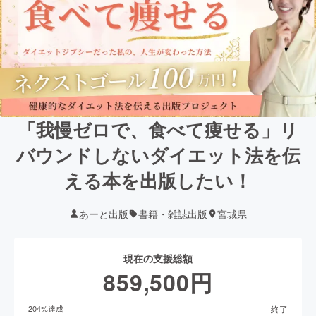
「我慢ゼロで、食べて痩せる」リ
バウンドしないダイエット法を伝
える本を出版したい！
あーと出版
書籍・雑誌出版
宮城県
現在の支援総額
859,500
円
終了
204
%達成