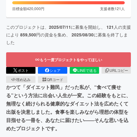
目標金額
420,000
円
支援者数
121
人
このプロジェクトは、
2025/07/11
に募集を開始し、
121
人の支援
により
859,500
円の資金を集め、
2025/08/30
に募集を終了しま
した
もう一度プロジェクトをやってほしい
ポスト
シェア
LINEで送る
URLコピー
埋め込み
QRコード
かつて「ダイエット難民」だった私が、“食べて痩せ
る”という方法に出会い人生が一変。この経験をもとに、
無理なく続けられる健康的なダイエット法を広めたくて
出版を決意しました。食事を楽しみながら理想の体型を
目指せる一冊を、あなたに届けたい——そんな思いを込
めたプロジェクトです。