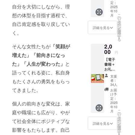
でいる
×15回）
聴期限
定：
をメー
（水）
自分を大切にしながら、理
のか、
＋食事
2025
なし。
ル送付
となり
年10
またそ
記録ア
自分に
注意事
ます。
想の体型を目指す過程で、
こ
月
の個数
プリ＋
合った
の
項： ・
・交通
リ
がいく
電子書
運動で
タ
食事代
費はご
自己肯定感を取り戻してい
ー
つなの
籍】
劇的に
ン
はリ
詳細を見る
自身で
を
かを
3ヶ月個
ボディ
選
く。
ターン
のご負
択
チェッ
別ダイ
ライン
す
に含ま
担をお
る
クしま
エット
が変わ
れま
願いい
2,0
す。 腸
サポー
そんな女性たちが
「笑顔が
りま
す。 ・
たしま
内フ
ト（週
00
す。 ・
開催日
す。
円
増えた」「前向きになっ
ローラ
1×60
提供方
は11月
【電子
のバラ
分）＋
法：
19日
た」「人生が変わった」
と
書籍＋
ンスが
食事記
レッス
（水）
お礼の
崩れる
録アプ
ン動画
となり
語ってくれる姿に、私自身
メー
とお腹
リ＋電
（視聴
ます。
支援
ル】 電
の調子
子書籍
URL）
・交通
者：
もたくさんの勇気をもらっ
子書籍
が悪く
本気で
＋電子
34人
費はご
と感謝
なるだ
体質改
てきました。
書籍＋
自身で
お届
のお礼
けでな
善に取
スト
け予
のご負
メール
く、肥
り組み
定：
レッチ
担をお
をお送
2025
個人の前向きな変化は、家
満、生
たい方
ポール
願いい
年10
りしま
活習慣
へ。週1
の郵送
たしま
こ
月
庭や職場にも広がり、やが
す。 ・
病、老
回のマ
の
・注意
す。
リ
提供方
化の原
ンツー
タ
事項、
て社会全体にポジティブな
ー
法：
因にも
マン
ン
有効期
詳細を見る
を
メール
なると
セッ
選
限：
影響をもたらします。自己
択
にてダ
言われ
ション
す
レッス