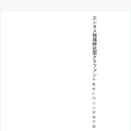
エ
ン
タ
メ
領
域
特
化
型
ク
ラ
フ
ァ
ン
手
数
料
0
円
か
ら
実
施
可
能
。