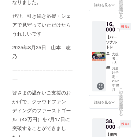
なりました。
ー
談会
話しで
ン
詳細を見る
を
（女性
きる貴
選
択
限定）
重な機
す
ぜひ、引き続き応援・シェ
る
にご招
会で
16,
待しま
す。参
アで見守っていただけたら
残り2
す。 山
000
加者同
円
本と直
うれしいです！
士の交
【パー
接会っ
流も生
ソナル
て、ダ
まれる
2025年8月25日 山本 志
トレー
イエッ
あたた
ニン
トやビ
かな場
支援
乃
グ・
ジネス
となっ
者：
アーカ
のこ
ていま
1人
イブあ
と、自
す。 ご
お届
======================
り（ス
分の身
希望の
け予
トレッ
体や心
定：
方には
==
チポー
2025
のこと
相談
年10
ル付
につい
テーマ
こ
月
き）＋
て自由
の
皆さまの温かいご支援のお
の事前
リ
電子書
にお話
タ
ヒアリ
ー
籍】
かげで、クラウドファン
しでき
ン
ングも
詳細を見る
を
zoom個
る場で
選
可能で
択
ディングのファーストゴー
別開催
す。少
す
す。電
る
＋電子
人数制
子書籍
ル（42万円）を7月17日に
38,
書籍。
なので
も提供
残り5
スト
000
質問も
いたし
円
突破することができまし
レッチ
しやす
ます。
【腸内
ポール
く、他
提供方
た！