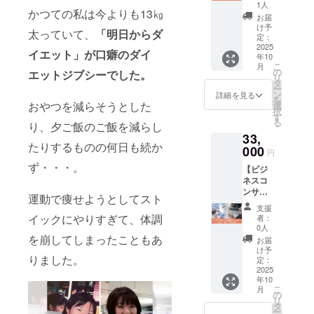
ション
会にご
子書籍
1人
ダウン
にてダ
アーカ
かつての私は今よりも13㎏
（60
招待い
は事前
ロード
お届
ウン
イブ視
分）＋
たしま
にお送
け予
リンク
ロード
聴も可
太っていて、
「明日からダ
電子書
す。全
定：
りしま
をメー
リンク
能で
籍】 ダ
2025
国どこ
すの
ル送付
送付／
イエット」が口癖のダイ
す。 有
年10
イエッ
からで
で、ど
・注意
アーカ
効期
こ
月
トビジ
も参加
の
こから
エットジブシーでした。
事項、
イブは
限：6ヶ
リ
ネスで
可能。
タ
でもご
有効期
３ヶ月
月
ー
起業し
紙書籍
ン
参加い
詳細を見る
限：提
視聴可
を
たい！
は事前
おやつを減らそうとした
選
ただけ
供開始
能 ・注
択
もっと
にお届
す
ます。
から6ヶ
意事
る
り、夕ご飯のご飯を減らし
売上を
けしま
提供方
月以内
項：日
33,
上げた
すの
法： ・
／日程
程は事
たりするものの何日も続か
い！ そ
000
で、手
読書会
は別途
円
前にご
んな方
元で読
はZoom
調整さ
案内し
ず・・・。
【ビジ
に、ダ
みなが
で実施
せてい
ます。
ネスコ
イエッ
らじっ
（60
ただき
ンサル
トビジ
くりと
分） ・
ます。
運動で痩せようとしてスト
個別
ネスで
参加い
電子書
支援
セッ
年商8桁
ただけ
イックにやりすぎて、体調
籍はダ
者：
ション
を叶え
ます。
0人
ウン
（60分
ている
を崩してしまったこともあ
実践に
ロード
お届
×3回）
山本か
つなが
け予
リンク
りました。
＋電子
ら個別
定：
る気づ
をメー
書籍】
2025
アドバ
きや共
ル送付
年10
自分ら
イス。
感を分
注意事
こ
月
しいビ
ダイ
の
かち合
項： ・
リ
ジネス
エット
タ
える、
開催日
ー