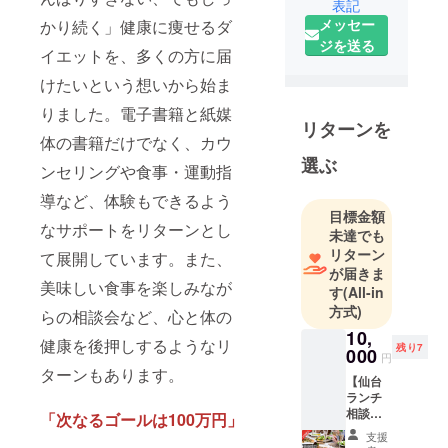
表記
メッセー
かり続く」健康に痩せるダ
ジを送る
イエットを、多くの方に届
けたいという想いから始ま
りました。電子書籍と紙媒
リターンを
体の書籍だけでなく、カウ
選ぶ
ンセリングや食事・運動指
導など、体験もできるよう
目標金額
なサポートをリターンとし
未達でも
リターン
て展開しています。また、
が届きま
美味しい食事を楽しみなが
す
(All-in
方式)
らの相談会など、心と体の
10,
健康を後押しするようなリ
残り7
000
円
ターンもあります。
【仙台
ランチ
相談会
「次なるゴールは100万円」
（10名
支援
限定）