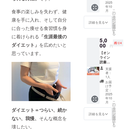
薬を飲
別カウ
2025
や姿勢
スをお
月中旬
んでい
年10
ンセリ
の崩れ
届け。
以降を
こ
食事の楽しみを失わず、健
月
る方や
ング＋
を改善
の
（グ
予定し
リ
通院中
電子書
へと導
タ
ループ
ていま
康を手に入れ、そして自分
ー
の方で
籍。 食
きま
ン
２回、
詳細を見る
す。
を
サポー
生活を
す。 運
選
個別２
に合った痩せる食習慣を身
セッ
択
トが難
丁寧に
動が苦
す
回） 初
ション
る
しい場
ヒアリ
手な方
に着けられる
「生涯最後の
めての
の有効
合があ
5,0
ング。
でも安
方にも
期限は
ります
残り4
ダイエット」
を広めたいと
自分の
00
心して
安心し
プロ
円
ので、
痩せな
取り組
てス
ジェク
思っています。
ご相談
【オン
い原因
める内
タート
ト終了
くださ
ライン
が分か
容で、
してい
後から
い。
読書会
りま
リバウ
ただけ
6ヶ月以
（60
す。一
ンドし
る内容
内。
支援
分）＋
人一人
にくい
です。
者：
電子書
に合わ
体づく
1人
電子書
籍】 山
せた痩
りをサ
籍も
お届
本と一
せる食
ポー
け予
セット
緒に、
べ方を
定：
ト。少
でお送
本書の
2025
アドバ
人数で
りしま
年10
内容を
イス。
お一人
す。 提
こ
月
深く味
すぐに
の
お一人
供方
リ
わい、
取り組
タ
の動き
ダイエット＝つらい、続か
法：グ
ー
食べ痩
める内
ン
を確認
詳細を見る
ループ
を
せを通
ない、我慢、
そんな概念を
容で、
選
しなが
＆個別
択
して自
楽しく
す
ら行い
セッ
る
壊したい。
分自身
ストレ
ます。
ション