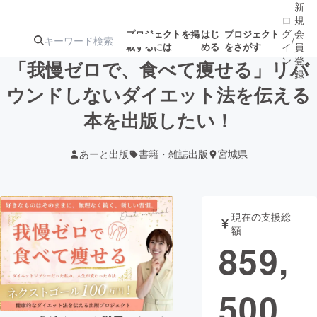
新
ロ
規
グ
会
プロジェクトを掲
はじ
プロジェクト
/
載するには
める
をさがす
イ
員
ン
登
「我慢ゼロで、食べて痩せる」リバ
録
ウンドしないダイエット法を伝える
本を出版したい！
人気のプロ
注目のリ
注目の新着プロ
募集終了が近いプ
もうすぐ公開
ジェクト
ターン
ジェクト
ロジェクト
されます
あーと出版
書籍・雑誌出版
宮城県
アート・写真
音楽
現在の支援総
テクノロジー・ガジェット
ゲーム・サ
額
859,
映像・映画
書籍・雑誌
500
ビジネス・起業
チャレンジ