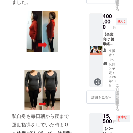
石川ひ
ました。
躍した
選
たなく
程は、
は、事
択
ろみさ
り、人
す
なった
実施希
前ヒア
る
んによ
生が好
のを実
望日の
リング
400
る撮
転した
感！ そ
1ヶ月前
を行い
影。痩
,00
方もた
んな、
までに
残り2
ます。
せて理
くさん
0
山本お
ご相談
・有効
円
想の自
いま
すすめ
くださ
期限：
分に
【企業
す。
の美容
い。 ・
ご支援
なった
向け 健
「スタ
液サン
内容カ
から6ヶ
ら、写
康経営
ジオ撮
プルを
スタマ
月以内
真を撮
6ヶ月サ
影30
お届け
イズを
に実施
支援
るのも
ポート
分」
し、そ
ご希望
者：
してく
楽しく
プログ
OR「ロ
の効果
0人
の場合
ださ
なる！
ラム】
ケー
を最大
は、事
お届
い。 ・
ダイ
従業員
ション
限に引
け予
前ヒア
複数回
エット
の健康
フォト
定：
き出す
リング
開催を
と写真
づくり
2025
60分」
ための
を行い
ご希望
年10
撮影で
をサ
のお好
「使い
ます。
の場合
こ
月
ビジネ
ポート
きな方
の
方レッ
・別
は別途
リ
スが飛
する法
をお選
タ
スン
途、山
ご相談
ー
躍した
人向け
びくだ
ン
（オン
詳細を見る
本の交
くださ
を
り、人
の特別
さい。
選
ライ
通費を
い。
択
生が好
プラン
◇10枚
す
ン）」
ご負担
る
転した
です。
レタッ
をセッ
いただ
15,
方もた
月１回
私自身も毎日朝から夜まで
チサー
トでご
きま
在庫な
くさん
の食べ
500
ビス ◇
し
案内し
す。 ・
円
運動指導をしていた時より
いま
痩せ講
事前打
ます。
有効期
【パー
す。 ロ
座＆オ
ち合わ
使い方
限：ご