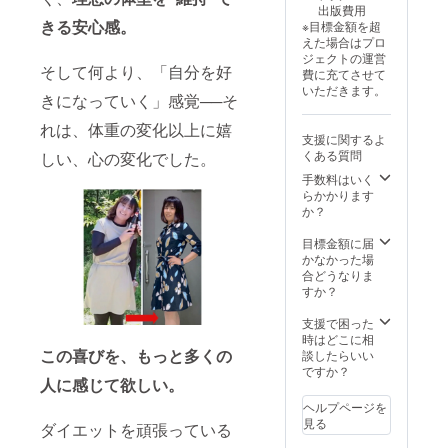
る場合
注意事
供後6ヶ
出版費用
レッチ
けてい
があり
項： ・
月以内
きる安心感。
※目標金額を超
ポール
ただき
ます。
実施期
にご参
えた場合はプロ
の郵送
ます。
レッス
間は開
加くだ
ジェクトの運営
・注意
日々の
ン動画
始日か
そして何より、「自分を好
さい。
費に充てさせて
事項、
食事を
の視聴
ら6ヶ月
いただきます。
有効期
記録で
制限は
きになっていく」感覚──そ
間 ・ス
限：
きる専
なし。
ケ
れは、体重の変化以上に嬉
レッス
用アプ
・商品
ジュー
支援に関するよ
ン予約
リで日
サイ
ルは相
くある質問
しい、心の変化でした。
は提供
常をサ
ズ：長
談のう
開始か
ポート
さ
手数料はいく
え調整
ら6ヶ月
し、悩
98cm×
らかかります
可能で
以内／
みやつ
直径
か？
す ・提
スト
まずき
15cm
供後6ヶ
レッチ
には随
目標金額に届
月以内
ポール
時対
かなかった場
にサー
の発送
応。好
合どうなりま
ビス開
には数
きな食
すか？
始をお
日かか
べ物を
願いし
る場合
我慢す
支援で困った
ます
があり
ること
時はどこに相
ます。
な
この喜びを、もっと多くの
談したらいい
レッス
く、“自
ですか？
人に感じて欲しい。
ン動画
分を好
の視聴
きにな
ヘルプページを
制限は
れる身
見る
ダイエットを頑張っている
なし。
体”を一
・商品
緒に目