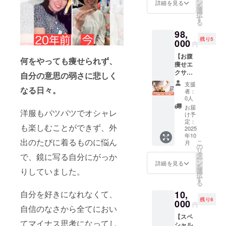
を軸か
ビジネ
ン
特別な
詳細を見る
程は2〜
を
ら構築
ス以外
選
機会で
3日程か
択
したい
でもこ
す
す。 提
らお選
る
方のた
れから
供方
びいた
98,
めの、
起業を
法： ・
だけま
残り5
じっく
000
目指す
紙書籍
す（詳
円
り伴走
方、す
は国内
細は後
【お腹
型セッ
でに活
郵送に
何をやっても痩せられず、
日ご案
痩せエ
ショ
動中で
てお届
内）。
クササ
ン。ダ
自分の意思の弱さに悲しく
次のス
け ・読
・リア
イズ講
イエッ
テップ
書会は
ルタイ
支援
師認定
なる日々。
トビジ
に進み
Zoomで
者：
ム参加
講座（3
ネスで
たい
0人
実施
が難し
時間×3
年商8桁
方、ど
（60
お届
い方に
洋服もパツパツでオシャレ
回）＋
を叶え
ちらも
け予
分） 注
はアー
電子書
ている
定：
歓迎で
意事
カイブ
も楽しむことができず、外
籍】 山
2025
山本が3
す。得
項： ・
視聴を
年10
本が直
回にわ
意や想
開催日
出のたびに着るものに悩ん
ご案内
こ
月
接指導
たり、
の
いをカ
程は2日
予定
リ
する、
あなた
タ
タチに
で、鏡に写る自分にがっか
程から
（視聴
ー
「お腹
の強み
ン
して、
詳細を見る
お選び
期間：
を
痩せエ
りしていました。
の言語
選
自分ら
いただ
1ヶ月）
択
クササ
化、発
す
しくビ
けます
る
イズ」
信の設
ジネス
（詳細
自分を好きになれなくて、
10,
の講師
計、
を進め
は後日
残り6
認定講
000
サービ
るため
ご案
円
自信のなさから全てにおい
座で
スづく
のヒン
内）。
【スペ
す。 全
り、売
トが満
・リア
てマイナス思考になってし
シャル
3回の実