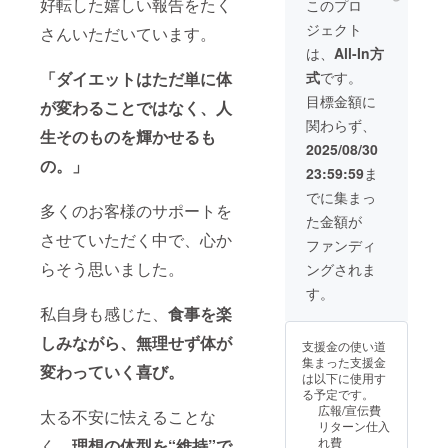
提供方
好転した嬉しい報告をたく
近辺(雨
Zoomで
このプロ
送付 注
ン内容
い方
法：
天時は
月1回
意事
ジェクト
さんいただいています。
のアー
へ。週1
レッス
国際
×6ヶ月
項： ・
カイブ
回のマ
ン動画
フォー
の食事
は、
All-In方
サンプ
も提供
ンツー
（視聴
ラム) ※
相談（1
ルの種
「ダイエットはただ単に体
式
です。
しま
マン
URL）
電子書
人あた
類はお
す。
セッ
＋電子
籍は
り30
目標金額に
選びい
が変わることではなく、人
アーカ
ション
書籍＋
メール
分） ・
ただけ
関わらず、
イブ視
（計12
スト
にてダ
Zoomで
生そのものを輝かせるも
ませ
聴期限
回）を
レッチ
ウン
月1回
2025/08/30
ん。 ・
なし。
通し
ポール
の。」
ロード
×6ヶ月
レッス
23:59:59
ま
自分に
て、あ
の郵送
リンク
の食べ
ン日程
合った
なたの
・注意
を送付
痩せ講
でに集まっ
はご支
運動で
ライフ
多くのお客様のサポートを
事項、
※現地ま
座＆簡
援後に
た金額が
劇的に
スタイ
有効期
での交
単オン
ご案内
させていただく中で、心か
ボディ
ルや食
限：
通費は
ライン
ファンディ
いたし
ライン
習慣に
レッス
自己負
エクサ
ます。
らそう思いました。
ングされま
が変わ
寄り添
ン予約
担。
サイズ
・アレ
りま
いなが
は提供
（60
す。
ルギー
す。 ・
ら、無
開始か
分） ・
私自身も感じた、
食事を楽
等がご
提供方
理なく
ら6ヶ月
内容の
心配な
法：
続けら
以内／
詳細や
しみながら、無理せず体が
方は、
支援金の使い道
レッス
れる
スト
スケ
事前に
集まった支援金
ン動画
「一生
変わっていく喜び。
レッチ
ジュー
ご相談
は以下に使用す
（視聴
モノの
ポール
ルは別
くださ
る予定です。
URL）
食べ痩
の発送
途ご相
い。 ・
広報/宣伝費
太る不安に怯えることな
＋電子
せ習
には数
談のう
有効期
リターン仕入
書籍＋
慣」を
日かか
え決定
限：提
れ費
く、
理想の体型を“維持”で
スト
身につ