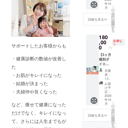
い未来
ンライ
ンライ
られ方
サポー
年10
書籍】
に合わ
ンメイ
ンエク
などご
トする
こ
月
zoom個
せたオ
の
クレッ
ササイ
希望の
贅沢な
リ
別開催
リジナ
タ
スン、
ズ（30
内容に
リター
ー
＋電子
ルのプ
ン
写真の
分）も
詳細を見る
て） 日
ンで
を
書籍。
ログラ
選
撮られ
実施。
程は応
す。 提
択
スト
ムを提
す
方、美
社員の
相談
供方
る
レッチ
供。
容全般
健康意
法： ・
180
ポール
レッス
などか
識を高
美容液
を用い
,00
ン内容
在庫な
らご希
め、働
サンプ
し
サポートしたお客様からも
て体を
のアー
0
望の内
きやす
ルはご
円
整える
カイブ
容） ◇
い環境
自宅へ
パーソ
【3ヶ月
も提供
撮影
づくり
郵送 ・
・健康診断の数値が改善し
ナルト
個別ダ
しま
前、2週
を後押
使い方
レーニ
イエッ
す。
間
ししま
た
レッス
ング。
トサ
アーカ
チャッ
す。 提
ンはオ
支援
あなた
ポート
イブ視
トにて
供方
・お肌がキレイになった
者：
ンライ
の体の
（週
聴期限
フリー
法： ・
1人
ン
特徴や
1×60
・結婚が決まった
なし。
相談付
食事管
お届
（Zoom
なりた
分）＋
自分に
き ◇撮
理アプ
け予
等）で
・夫婦仲や良くなった
い未来
食事記
合った
定：
影日
リを通
実施 ・
に合わ
録アプ
2025
運動で
時：応
じて従
電子書
年10
せたオ
リ＋電
劇的に
相談。
業員の
籍はダ
こ
など、痩せて健康になった
月
リジナ
子書
ボディ
の
９月〜
食事記
ウン
リ
ルのプ
籍】 本
ライン
タ
３月。
録を受
ロード
だけでなく、キレイになっ
ー
ログラ
気で体
が変わ
ン
◇撮影
付（最
詳細を見る
リンク
を
ムを提
質改善
りま
選
場所：
大10
て、さらには人生までもが
をメー
択
供。
に取り
す。 ・
す
丸の内
名） ・
ルにて
る
レッス
組みた