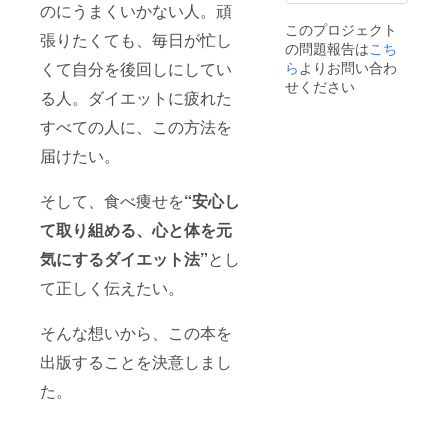
のにうまくいかない人。頑
サイ
指しま
このプロジェクト
ズ：長
す。 今
張りたくても、毎日が忙し
の問題報告は
さ
回だけ
こち
98cm×
の特別
ら
よりお問い合わ
くて自分を後回しにしてい
直径
プラン
せください
15cm
とし
る人。ダイエットに疲れた
て、
すべての人に、この方法を
３ヶ月
のサ
届けたい。
ポート
終了
後、月
そして、食べ痩せを
“安心し
１回
３ヶ月
て取り組める、心と体を元
のカウ
ンセリ
気にするダイエット法”
とし
ング付
て正しく伝えたい。
き！計
６ヶ月
で痩せ
そんな想いから、この本を
る食べ
方を習
出版することを決意しまし
慣化し
ます。
た。
電子書
籍も合
わせて
お届け