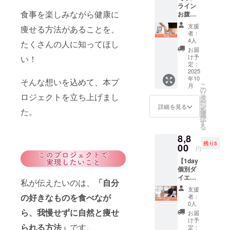
析キッ
（週1回
ライン
ポート
食べ痩
トのお
×3ヶ
食事を楽しみながら健康に
お腹痩
を通じ
せをお
届けか
月）／
せエク
て、楽
仕事に
支援
痩せる方法があることを、
ら４ヶ
アプリ
ササイ
しくモ
したい
者：
月以
の利用
ズ＋電
チベー
方のビ
4人
たくさんの人に知ってほし
内）
案内お
子書
ション
ジネス
お届
よび電
籍】 自
を保ち
相談と
け予
い！
子書籍
宅で気
ながら
定：
しても
はメー
軽に受
2025
取り組
ご活用
ルで送
年10
けられ
そんな想いを込めて、本プ
めま
いただ
こ
付 注意
月
る、女
す。 さ
の
けま
リ
事項：
ロジェクトを立ち上げまし
性に人
らに、
タ
す。 提
ー
セッ
気のお
山本本
ン
供方
詳細を見る
を
た。
ション
腹痩せ
人との
選
法：書
択
日時は
特化エ
60分の
す
籍は郵
る
ご相談
クササ
個別
送にて
で事前
8,8
イズ90
セッ
お届け
に調整
残り5
分講
00
ション
／セッ
円
いたし
座。イ
では、
ション
ます。
【1day
ンナー
あなた
は
継続的
個別ダ
マッス
の体質
Zoom（
にご参
イエッ
ルをゆ
やライ
日時は
私が伝えたいのは、
「自分
加いた
トカウ
るやか
フスタ
個別に
支援
だける
ンセリ
に刺激
イルに
の好きなものを食べなが
調整）
者：
方を対
ング＋
しなが
合わせ
0人
注意事
象とし
電子書
ら、我慢せずに自然と痩せ
ら、
た具体
項：書
お届
ていま
籍】 60
ぽっこ
的なア
け予
籍の発
す。 お
られる方法」
です。
分の個
りお腹
定：
ドバイ
送は10