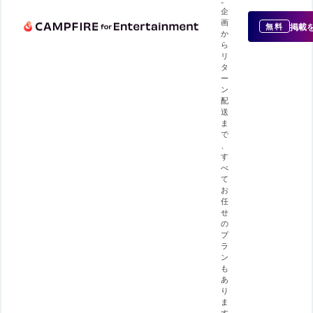
企
画
掲載
無料
か
ら
リ
タ
ー
ン
配
送
ま
で
、
す
べ
て
お
任
せ
の
プ
ラ
ン
も
あ
り
ま
す