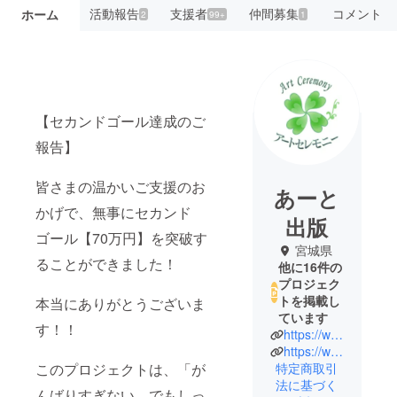
活動報告
支援者
仲間募集
コメント
ホーム
2
99+
1
【セカンドゴール達成のご
報告】
皆さまの温かいご支援のお
あーと
かげで、無事にセカンド
出版
ゴール【70万円】を突破す
宮城県
ることができました！
他に16件の
プロジェク
トを掲載し
本当にありがとうございま
ています
す！！
https://www.artshuppan.com/
https://www.artceremony.co.jp/
特定商取引
このプロジェクトは、「が
法に基づく
んばりすぎない、でもしっ