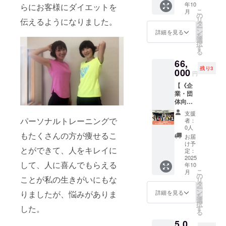
希望に
送付 ・
年10
らにお客様にダイエットを
社員の
て、感
単で気
応じて
注意事
こ
月
健康意
謝の気
の
持ちが
進行内
項：起
リ
伝えるようになりました。
識を高
持ちを
タ
良い運
容をカ
業ジャ
ー
め、日
込めて
ン
動でく
詳細を見る
スタマ
ンルは
を
常の習
お届け
選
びれ作
イズ可
問いま
択
慣を見
しま
す
りをサ
能。通
せん。
る
直す
す。 電
ポート
常
ご支援
66,
きっか
子書籍
できる
49,500
後、ヒ
残り3
けに。
000
もセッ
ように
円を特
円
アリン
「食べ
トで提
なりま
別価格
グシー
【《企
て痩せ
供しま
す。 ダ
33,000
トをお
業・団
る」メ
す。 提
イエッ
円。 食
送り
体向
ソッド
供方
トビジ
べ痩せ
し、ご
け》リ
をベー
法：書
ネスを
の基本
支援
希望に
アル健
スにし
籍の巻
パーソナルトレーニングで
してい
者：
が学べ
沿った
康講座
た、食
末にお
0人
る人の
る電子
内容で
（60〜
もたくさんの方が痩せるこ
習慣改
名前を
差別化
お届
書籍も
実施い
90
善と簡
掲載。
け予
にもオ
セット
たしま
とができて、人をキレイに
分）】
単エク
定：
電子書
スス
でお届
す。 ・
職場で
2025
ササイ
籍のダ
メ！電
けしま
有効期
して、人に喜んでもらえる
年10
直接受
ズを組
ウン
子書籍
す。 提
限：提
こ
月
けられ
み合わ
の
ロード
付き。
供方
ことが私の生きがいにもな
供後6ヶ
リ
る、実
せたオ
タ
リンク
提供方
法：
月以内
ー
践型の
ンライ
ン
をメー
詳細を見る
りましたが、悩みがありま
法：
Zoomで
を
健康講
ン講座
選
ルに送
Zoomに
の個別
択
座で
を実施
した。
す
付。 注
て講座
セッ
る
す。
いたし
意事
を実施
ション
5,0
「食べ
ます。
項： ・
（3時間