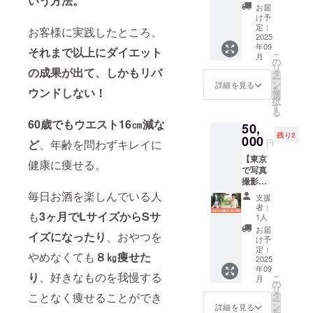
いう方法。
ロ
しませ
社の状
ン会議
お届
続する
フィー
んか？
況に合
け予
システ
限り掲
ル写真
45歳で
定：
わせて
ムで実
お客様に実践したところ、
載 ・掲
も撮影
2025
妊娠出
内容は
施
載方
年09
してい
産した
それまで以上にダイエット
柔軟に
（60〜
法：文
こ
月
るフォ
山本
の
カスタ
90分）
字のみ
リ
トグラ
の成果が出て、しかもリバ
も、こ
タ
マイズ
注意事
ー
ファー
れを愛
ン
可能で
詳細を見る
項： ・
を
ウンドしない！
石川ひ
用して
選
す。 提
詳細は
択
ろみさ
からマ
す
供方
メール
る
んによ
マ友に
法：貴
にてや
60歳でもウエスト16㎝減な
50,
る撮
年齢を
社また
り取り
残り2
影。 痩
000
驚かれ
はご希
しま
円
ど
、年齢を問わずキレイに
せて理
るくら
望の会
す。 ・
【東京
想の自
い若返
場にて
健康に痩せる。
開催日
で写真
分に
りまし
対面で
程は、
撮影＋
なった
た。年
実施
実施希
電子書
ら、写
毎日お酒を楽しんでいる人
齢と共
（60〜
望日の
支援
籍】 山
真を撮
に小さ
90分）
者：
1ヶ月前
本のプ
も
3ヶ月でLサイズからSサ
るのも
くなり
1人
注意事
までに
ロ
楽しく
がちな
項： ・
お届
ご相談
イズになったり
、おやつを
フィー
なる！
目が大
け予
詳細は
くださ
ル写真
ダイ
定：
きく
メール
い。 ・
やめなくても
８㎏痩せた
も撮影
2025
エット
なった
にてや
内容カ
年09
してい
と写真
り、気
り取り
り
、好きなものを我慢する
スタマ
こ
月
るフォ
撮影で
の
になる
しま
イズを
リ
トグラ
ビジネ
タ
小じわ
ことなく痩せることができ
す。 ・
ご希望
ー
ファー
スが飛
ン
が目立
詳細を見る
開催日
の場合
を