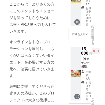
者：
＋電子
ここからは、より多くの方
1人
書籍】
お届
にこのメソッドやメッセー
仙台市
け予
内で開
定：
ジを知ってもらうために、
催する
2025
年11
少人数
広報・PR活動へ力を入れて
こ
月
制のラ
の
リ
ンチ相
タ
いきます。
ー
談会
ン
詳細を見る
を
（女性
選
択
限定）
オンラインを中心にプロ
す
る
にご参
15,
モーションを展開し、「も
加いた
残り9
だける
000
円
うがんばらなくていいダイ
リター
【東京
ンで
エット」を必要とする方の
ランチ
す。 ダ
相談会
イエッ
元へ、確実に届けていきま
（10名
トやビ
支援
限定）
ジネス
す。
者：
＋電子
のこ
1人
書籍】
と、自
お届
東京都
分らし
最初に支援してくださった
け予
内で開
い生き
定：
皆さんの応援が、このプロ
催する
2025
方につ
年11
ランチ
いて、
こ
月
ジェクトの大きな後押しに
付き少
山本と
の
リ
人数相
直接お
タ