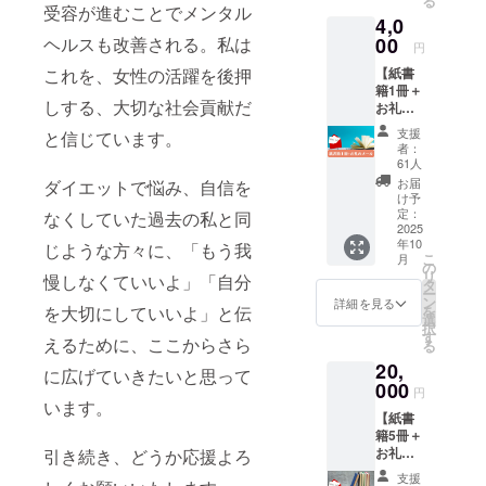
る
ウン
ていま
（計12
ン予約
受容が進むことでメンタル
4,0
ロード
す。
回）を
は提供
リンク
00
ヘルスも改善される。私は
「どの
通し
開始か
円
を送付
ヨーグ
て、あ
ら6ヶ月
【紙書
これを、女性の活躍を後押
・注意
ルトが
なたの
以内／
籍1冊＋
事項：
自分に
ライフ
スト
しする、大切な社会貢献だ
お礼の
書籍の
合うの
スタイ
レッチ
メー
完成後
か知り
ルや食
ポール
支援
と信じています。
ル】 つ
（10月
たい」
習慣に
の発送
者：
らいダ
中旬予
「痩せ
寄り添
61人
には数
イエッ
定）に
菌やデ
いなが
日かか
お届
ダイエットで悩み、自信を
トを卒
お届け
ブ菌は
ら、無
け予
る場合
業して
いたし
定：
どのく
理なく
なくしていた過去の私と同
があり
ほし
2025
ます。
らいい
続けら
ます。
年10
い、そ
じような方々に、「もう我
迷惑
るのか
れる
レッス
こ
月
んな想
メール
の
知りた
「一生
ン動画
リ
慢しなくていいよ」「自分
いを
フォル
タ
い」と
モノの
の視聴
ー
たっぷ
ダに入
ン
いう方
食べ痩
詳細を見る
制限は
を
を大切にしていいよ」と伝
り詰め
らない
選
にもオ
せ習
なし。
択
込んだ
ようご
す
スス
慣」を
・商品
えるために、ここからさら
る
『食べ
確認く
メ。 １
身につ
サイ
20,
て痩せ
ださ
～２ヶ
けてい
に広げていきたいと思って
ズ：長
る』ダ
000
い。
月後に
ただき
さ
円
イエッ
います。
出てき
ます。
90cm×
【紙書
ト本を1
た結果
日々の
直径
籍5冊＋
冊お届
につい
食事を
15cm
お礼の
引き続き、どうか応援よろ
けしま
て、食
記録で
メー
す。 こ
事の観
きる専
支援