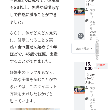
も
体重が5㎏減って、体脂肪
ソナル
ケー
ンライ
せ+ミニ
レッス
支援か
トレー
ション
ンエク
レッス
ンは
ら6ヶ月
も5％以上、無理や我慢もな
ニング
フォト
ササイ
ン付き
「IPSコ
以内に
支援
60分
80分
ズに加
60分
スメ
者：
しで自然に減ることができ
実施し
（スト
◇10枚
え、1社
（対面
3人
ティッ
てくだ
レッチ
レタッ
につき
か
ました。
クス販
お届
さい。
ポール
チサー
最大10
ZOOM
け予
売会社
・全国
付き）
ビス
名ま
定：
のお好
ぴかり
対応可
+電子書
2025
さらに、体がどんどん元気
◇ZOO
で、ア
きな方
ん」様
能です
年10
籍】
Mコン
プリを
をお選
から楽
が、移
こ
月
に、健康になることを実
zoom個
サルタ
使った
の
びくだ
しく学
動に制
リ
別開催
ント120
日々の
タ
さい。
べま
限があ
ー
感！
食べ痩せを始めて１年
＋電子
分（事
食事記
ン
対面は
詳細を見る
す。
る日程
を
書籍。
前打ち
録をも
選
仙台駅
（山本
などは
ほどで、45歳で妊娠、出産
択
スト
合わせ
とに健
す
前予定
も同席
事前に
る
レッチ
+ミニ
康管理
です。
することができました。
しま
ご確認
15,
ポール
レッス
を行い
ミニ
す） さ
くださ
在庫な
を用い
000
ン）
ます。
し
レッス
らに、
円
い。
て体を
レッス
月に1回
妊娠中のトラブルもなく、
ンは洋
今回の
【1day
整える
ンは、
のオン
服選
出版書
パーソ
元気な子供を産むことがで
パーソ
ファッ
ライン
び、メ
籍（電
ナルト
ナルト
ション
食事相
イク相
子版）
きたのは、このダイエット
レーニ
レーニ
コンサ
談（1名
談、
も一緒
支援
ング
ング。
ル、ク
ずつ30
ポージ
者：
に提
方法を実践したおかげと
（スト
あなた
ロー
分）に
3人
ングア
供。 美
レッチ
の体の
ゼット
加え、
ドバイ
お届
容と健
思っています。
ポール
特徴や
チェッ
全体向
け予
ス、写
康を内
付き）
なりた
定：
ク、オ
けのオ
真の撮
外から
＋電子
2025