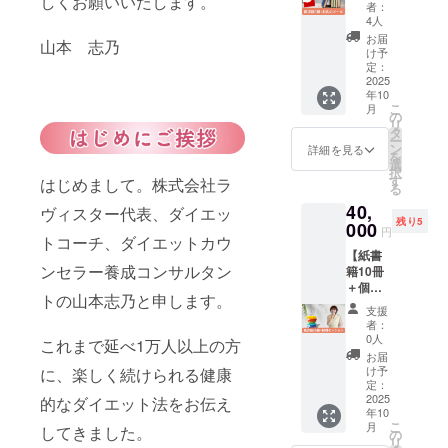
しくお願いいたします。
ル】 大
れなら
点から
用アプ
者：
切な方
自分に
4人
山本が
リで日
へのプ
もでき
zoomで
常をサ
お届
山本 志乃
レゼン
そう！
け予
アドバ
ポート
トや
そんな
定：
イス
し、悩
シェア
2025
風にあ
（30
みやつ
年10
用にも
なたの
分）さ
まずき
こ
月
ぴった
人生を
の
せてい
には随
リ
りな、
変える
タ
ただき
時対
ー
紙書籍5
一冊で
ン
詳細を見る
ます。
応。好
を
冊の
す。さ
選
電子書
きな食
択
セット
らに、
す
はじめまして。株式会社ラ
籍も提
べ物を
る
です。
心を込
供いた
我慢す
40,
お礼の
めた感
ヴィスター代表、ダイエッ
しま
ること
残り5
メッ
000
謝のお
す。 提
な
円
トコーチ、ダイエットカウ
セージ
礼メー
供方
く、“自
【紙書
も添え
ルもお
法： ・
分を好
ンセラー養成コンサルタン
籍10冊
てお届
送りし
腸内フ
きにな
＋個別
けしま
ます。
ローラ
れる身
トの山本志乃と申します。
セッ
す。 提
・提供
解析
体”を一
支援
ショ
供方
方法：
者：
キット
緒に目
ン】 紙
法：ご
紙書籍
0人
と紙書
指しま
これまで延べ1万人以上の方
書籍10
指定の
はご指
お届
籍は国
す。 今
冊をま
ご住所
定のご
け予
に、楽しく続けられる健康
内郵送
回だけ
とめて
へ郵送
定：
住所へ
にてお
の特別
お届け
2025
（国内
的なダイエット法をお伝え
郵送／
届け ・
プラン
年10
する
のみ）
メール
アドバ
とし
こ
月
してきました。
セット
／メー
の
はご登
イスは
て、
リ
です。