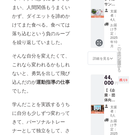
上導線
載の60
ルタイ
サンク
践講座
までを
分。 あ
まい、人間関係もうまくい
ム参加
ス（書
では、
一緒に
なたの
が難し
支援
籍にお
指導ス
整えて
かず、ダイエットを諦めか
強み
者：
い方に
名前掲
キルだ
いきま
4人
と、食
はアー
載）】
けてまた食べる。食べては
けでな
す。
べ痩せ
お届
カイブ
本書の
く“伝え
「ダイ
け予
メソッ
視聴も
落ち込むという負のループ
巻末
方”や“
定：
エット
ドを合
ご案内
に、あ
2025
サポー
ビジネ
わせて
予定
を繰り返していました。
年10
なたの
トのコ
スで選
起業を
（視聴
こ
月
お名前
ツ”まで
の
ばれる
考えて
期間：
リ
を「ス
丁寧に
タ
自分に
いる方
1ヶ月）
そんな自分を変えたくて、
ー
ペシャ
レク
ン
なりた
詳細を見る
にもお
・紙書
を
ルサン
チャー
選
い」
これなら変われるかもしれ
すすめ
籍の発
択
クス」
。 オン
す
「ダイ
です。
送はプ
る
として
ライン
ないと、勇気を出して飛び
エット
電子書
ロジェ
44,
掲載さ
開催で
や美容
籍付
クト終
残り3
込んだのが
運動指導の仕事
せてい
000
全国か
系の経
き。 ・
円
了後、
ただき
ら参加
験を活
提供方
印刷が
でした。
【《企
ます。
可能。
かして
法：
整い次
業・団
山本の
認定試
ビジネ
Zoomに
第とな
体向
想いに
験を経
スを始
て実施
りま
学んだことを実践するうち
け》オ
共感
て、講
めた
（日時
支援
す。
ンライ
し、出
師とし
い」そ
者：
は個別
に自分も少しずつ変わって
ン健康
版を応
て活動
0人
んな方
調整）
講座
援して
できる
きて、パーソナルトレー
にも
お届
／電子
（60〜
くだ
ように
け予
ぴった
書籍は
90
さった
定：
ナーとして独立をして、さ
なりま
り。ご
メール
分）】
2025
証とし
す。簡