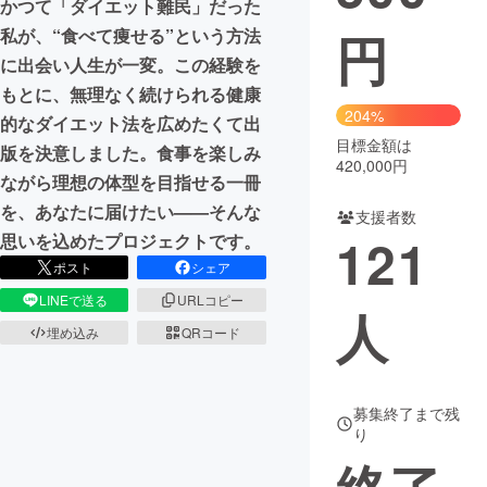
かつて「ダイエット難民」だった
円
私が、“食べて痩せる”という方法
まちづくり・地域活性化
に出会い人生が一変。この経験を
もとに、無理なく続けられる健康
CAMPFIRE for Social Good
CAMPFIRE Creation
204%
的なダイエット法を広めたくて出
CAMPFIREふるさと納税
machi-ya
コミュニティ
目標金額は
版を決意しました。食事を楽しみ
420,000円
ながら理想の体型を目指せる一冊
を、あなたに届けたい——そんな
支援者数
121
思いを込めたプロジェクトです。
ポスト
シェア
LINEで送る
URLコピー
人
埋め込み
QRコード
募集終了まで残
り