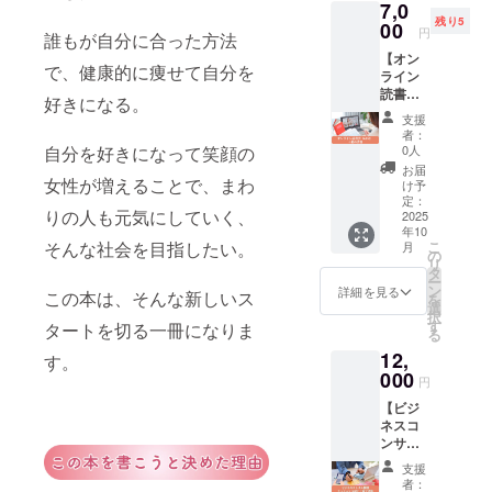
7,0
の体や
スなく
当日参
はZoom
残り5
心と向
00
ダイ
加が難
開催
円
誰もが自分に合った方法
き合う
エット
しい方
（日時
【オン
時間。
をス
には
は別途
で、健康的に痩せて自分を
ライン
出版を
タート
アーカ
ご案
読書会
記念し
できま
イブ視
好きになる。
内）／
（60
て開催
す。 電
聴（視
電子書
支援
分）＋
される
子書籍
聴期限
者：
籍は
紙書
60分の
も提
0人
自分を好きになって笑顔の
３ヶ
メール
籍】 山
オンラ
供。ダ
月）も
お届
にて送
本と一
女性が増えることで、まわ
イン読
イエッ
け予
ご用意
付 注意
緒に本
書会に
定：
トの第
してい
事項：
りの人も元気にしていく、
の内容
2025
ご招待
一歩を
ます。
サポー
年10
を深く
しま
安心し
食べ痩
ト期間
こ
そんな社会を目指したい。
月
味わ
す。参
の
て踏み
せの基
やスケ
リ
い、食
加者同
タ
出せる
本が学
ジュー
ー
べ痩せ
士で気
ン
内容で
詳細を見る
べる電
ルは事
この本は、そんな新しいス
を
を通し
づきを
選
す。 ・
子書籍
前にご
択
て自分
共有し
す
提供方
タートを切る一冊になりま
もセッ
案内い
る
自身と
合いな
法：
トでお
たしま
12,
向き合
がら、
す。
Zoomに
届け。
す。グ
う時間
000
実践に
て60分
・提供
円
ループ
を過ご
つなが
間のオ
方法：
セッ
【ビジ
しませ
るヒン
ンライ
Zoomに
ション
ネスコ
んか？
トを受
ンセッ
て開催
の日程
ンサル
出版記
け取れ
ション
／電子
が合わ
個別
念の60
る場で
／電子
書籍は
支援
ない場
セッ
分読書
す。電
書籍は
者：
メール
合は