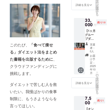
ルにて
タ
録アド
Zoomで
３ヶ月
ー
ご自身
お礼
ン
レスへ
詳細を見る
実施
のサ
を
用はも
メッ
選
送付 ・
（30
ポート
択
ちろ
セージ
す
注意事
分） 注
終了
る
ん、講
送付 注
項：発
意事
後、月
33,
座の受
意事
送は書
項： ・
１回
残り10
講生さ
000
項：発
籍完成
円
採取し
３ヶ月
んやお
送は書
後
たもの
のカウ
【1ヶ月
友だち
籍完成
（2025
を返信
ンセリ
グルー
へのプ
後（10
年10月
用封筒
ング付
プダイ
レゼン
月中旬
予定）
で研究
き！計
エット
トにも
予定）
／国内
このたび、
「食べて痩せ
支援
機関に
６ヶ月
サポー
ご活用
を予定
発送限
者：
郵送し
で痩せ
ト＋個
いただ
る」ダイエット法をまとめ
してい
0人
定
ていた
る食べ
別セッ
けま
ます。
お届
だきま
方を習
ショ
た書籍を出版するために
、
す。さ
配送先
け予
す。 ・
慣化し
ン】 食
らに、
定：
の情報
解析結
ます。
クラウドファンディングに
べ痩せ
2025
山本と
にお間
果は郵
電子書
年10
メソッ
の60分
違いが
送後１
籍も合
挑戦します。
こ
月
ドを1ヶ
の個別
の
ないよ
～２ヶ
わせて
リ
月で実
セッ
タ
うご注
月で出
お届け
ー
践でき
ション
ン
意くだ
詳細を見る
ダイエットで苦しむ人を救
ますの
しま
を
る短期
付き。
選
さい。
で、そ
す。 提
択
集中プ
ダイ
す
いたい。我慢ばかりの食事
の後ア
供方
る
ログラ
エット
ドバイ
法：
7,5
ムで
制限に、もうさようならを
の悩み
スの日
Zoom
残り1
す。グ
00
相談
円
程を相
セッ
言ってほしい。
ループ
や、こ
談（解
ション
【オン
でのサ
れから