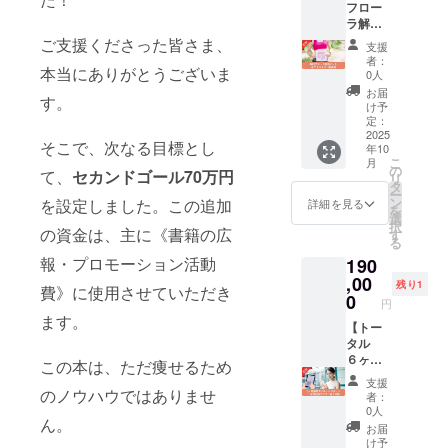
フロー
を用い
の参加
法： ・
ラ解析
て体を
者との
会場は
キット
整える
ご支援くださった皆さま、
交流も
仙台市
支援
＆アド
パーソ
生まれ
内の飲
者：
バイス
本当にありがとうございま
ナルト
る貴重
0人
食店を
＋紙書
レーニ
な機
予定
お届
す。
籍】 人
ング。
会。電
け予
（詳細
間の腸
あなた
定：
子書籍
は後日
の中に
2025
の体の
もあわ
ご連
そこで、次なる目標とし
年10
生息し
特徴や
せて提
絡） ・
こ
月
ている
なりた
の
供しま
電子書
て、
セカンドゴール70万円
リ
腸内細
い未来
タ
す。 提
籍はダ
ー
菌。腸
に合わ
ン
供方
を設定しました。この追加
詳細を見る
ウン
を
内フ
せたオ
選
法： ・
ロード
択
ローラ
の資金は、主に《書籍の広
リジナ
す
会場は
リンク
る
解析
ルのプ
東京都
をメー
報・プロモーション活動
190
キット
ログラ
内の飲
ル送付
では40
,00
ムを提
食店を
注意事
残り1
費》に使用させていただき
種類の
供。
0
予定
項： ・
円
菌を調
レッス
（詳細
食事代
ます。
べるこ
【トー
ン内容
は後日
はリ
とで、
タル
のアー
ご連
ターン
自分の
６ヶ月
カイブ
絡） ・
この本は、ただ痩せるため
に含ま
腸内に
個別ダ
も提供
電子書
れま
支援
何種類
イエッ
しま
のノウハウではありませ
籍はダ
す。 ・
者：
の細菌
トサ
す。
ウン
0人
開催日
ん。
が腸内
ポート
アーカ
ロード
は11月
お届
にすん
（60分
イブ視
リンク
け予
12日