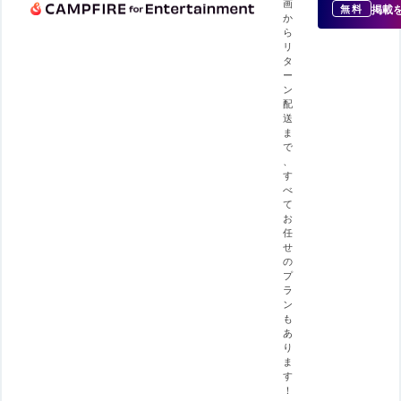
画
掲載
無料
か
ら
リ
タ
ー
ン
配
送
ま
で
、
す
べ
て
お
任
せ
の
プ
ラ
ン
も
あ
り
ま
す
！