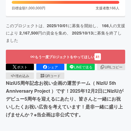
目標金額
1,000,000
円
支援者数
166
人
このプロジェクトは、
2025/10/01
に募集を開始し、
166
人の支援
により
2,167,500
円の資金を集め、
2025/10/13
に募集を終了し
ました
もう一度プロジェクトをやってほしい
41
ポスト
シェア
LINEで送る
URLコピー
埋め込み
QRコード
NiziU5周年記念お祝い企画の運営チーム（ NiziU 5th
Anniversary Project ）です！2025年12月2日にNiziUが
デビュー5周年を迎えるにあたり、皆さんと一緒にお祝
いしたくお祝い広告を考えています！是非一緒に盛り上
げませんか？※当企画は非公式です。