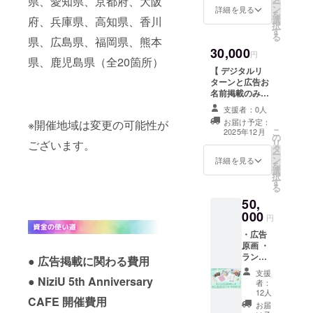
県、愛知県、京都府、大阪
ー
クリッ
ン
詳細を見る
を
プ ・ク
府、兵庫県、高知県、香川
選
択
リア
す
る
県、広島県、福岡県、熊本
シール
30,000
・カレ
円
県、鹿児島県（全20箇所）
ンダー
【 デジタルリ
原画 ・
ターンと広告お
スマホ
名前掲載のみ・
用カレ
個人情報共有な
ンダー
支援者：0人
し 】
・ピン
お届け予定：
※開催地域は変更の可能性が
バッジ
こ
2025年12月
の
※広告に
リ
ございます。
タ
載せる
ー
ン
詳細を見る
名前を
を
選
備考欄
択
す
に入力
る
してく
50,
ださ
000
円
い。 ※
お名前
・広告
の掲載
原画 ・
が必要
ランダ
●
広告掲載に関わる費用
ない場
ムス
支援
合はお
テッ
● NiziU 5th Anniversary
者：
手数で
カー×12
12人
すがそ
CAFE 開催費用
・カレ
お届
の旨を
ンダー