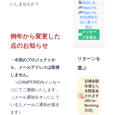
ます！✨
NiziU_Anniv
いしませんか？
https://niziuanniv.studio.site
https://www.instagram.com/niziu.anniv?igsh=MWEyMmN4MmgxeTJvbg%3D%3D&utm_source=qr
特定商取引
法に基づく
表記
メッセー
例年から変更した
ジを送る
点のお知らせ
リターンを
・今回のプロジェクトか
ら、メールアドレスは取得
選ぶ
しません。
目標金額
→CAMPFIRE内メッセー
未達なら
ジにてご連絡いたします。
全額返金
されます
（メール通知をオンにして
(All-or-
いるとメールに通知が届き
Nothing
方式)
ます）