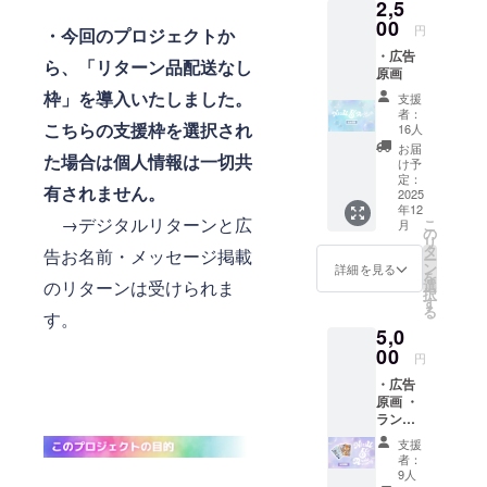
2,5
00
円
・今回のプロジェクトか
・広告
ら、「リターン品配送なし
原画
枠」を導入いたしました。
支援
者：
こちらの支援枠を選択され
16人
お届
た場合は個人情報は一切共
け予
定：
有されません。
2025
年12
→
デジタルリターンと広
こ
月
の
リ
タ
告お名前・メッセージ掲載
ー
ン
詳細を見る
を
のリターンは受けられま
選
択
す
る
す。
5,0
00
円
・広告
原画 ︎︎・
ランダ
ムス
支援
テッ
者：
カー×4
9人