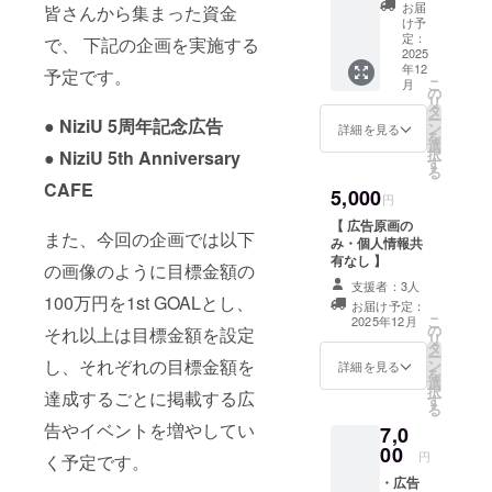
お届
皆さんから集まった資金
け予
定：
で、 下記の企画を実施する
2025
年12
予定です。
こ
月
の
リ
タ
ー
● NiziU 5周年記念広告
ン
詳細を見る
を
選
択
● NiziU 5th Anniversary
す
る
CAFE
5,000
円
【 広告原画の
また、今回の企画では以下
み・個人情報共
有なし 】
の画像のように目標金額の
支援者：3人
100万円を1st GOALとし、
お届け予定：
こ
2025年12月
の
それ以上は目標金額を設定
リ
タ
ー
し、それぞれの目標金額を
ン
詳細を見る
を
選
択
達成するごとに掲載する広
す
る
告やイベントを増やしてい
7,0
00
円
く予定です。
・広告