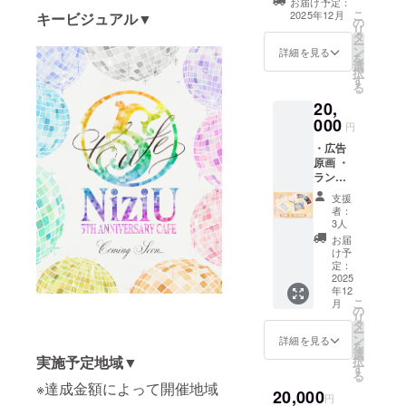
お届け予定：
が必要
こ
2025年12月
キービジュアル▼
の
ない場
リ
タ
合はお
ー
ン
詳細を見る
手数で
を
選
すがそ
択
す
の旨を
る
ご記入
20,
くださ
000
円
い。
・広告
原画 ・
ランダ
ムス
支援
テッ
者：
カー×8
3人
・カレ
お届
ンダー
け予
・広告
定：
お名前
2025
年12
掲載 ・
こ
月
マグ
の
リ
ネット
タ
ー
クリッ
ン
詳細を見る
を
プ ・ク
選
実施予定地域▼
択
リア
す
る
シール
※達成金額によって開催地域
20,000
※広告に
円