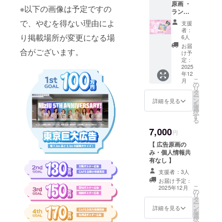
原画 ・
※以下の画像は予定ですの
ランダ
ムス
で、やむを得ない理由によ
支援
テッ
者：
カー×4
り掲載場所が変更になる場
6人
・カレ
お届
合がございます。
ンダー
け予
定：
2025
年12
こ
月
の
リ
タ
ー
ン
詳細を見る
を
選
択
す
る
7,000
円
【 広告原画の
み・個人情報共
有なし 】
支援者：3人
お届け予定：
こ
2025年12月
の
リ
タ
ー
ン
詳細を見る
を
選
択