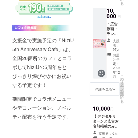
す
る
10,
000
円
・広告
原画 ・
ランダ
ムス
支援金で実施予定の「NiziU
支援
テッ
者：
5th Anniversary Cafe」は、
カー×4
97人
・カレ
お届
全国20箇所のカフェとコラ
ンダー
け予
・広告
定：
ボしてNiziUの5周年をと
お名前
2025
年12
掲載 ・
びっきり煌びやかにお祝い
こ
月
マグ
の
リ
ネット
タ
する予定です！
ー
クリッ
ン
詳細を見る
を
プ ※広
選
択
告に載
期間限定でコラボメニュー
す
る
せる名
やデコレーション、ノベル
10,000
前を備
円
考欄に
ティ配布を行う予定です。
【 デジタルリ
入力し
ターンと広告お
てくだ
名前掲載のみ・
さい。
個人情報共有な
※お名前
支援者：6人
し 】
の掲載