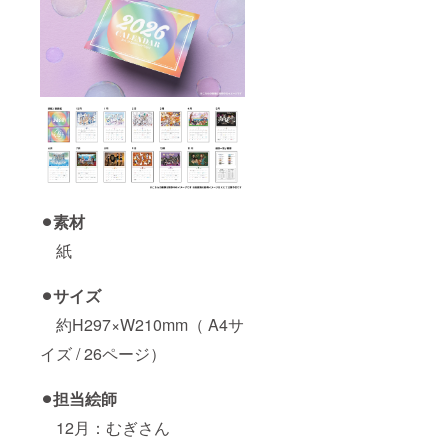
⚫︎素材
紙
⚫︎サイズ
約H297×W210mm（ A4サ
イズ / 26ページ）
⚫︎担当絵師
12月：むぎさん