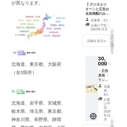
載せる
が異なります。
【 デジタルリ
名前を
ターンと広告お
備考欄
名前掲載のみ・
に入力
個人情報共有な
してく
支援者：3人
し 】
ださ
お届け予定：
い。 ※
こ
2025年12月
の
お名前
リ
タ
の掲載
ー
ン
詳細を見る
が必要
を
選
ない場
択
す
合はお
る
手数で
30,
すがそ
000
北海道、東京都、大阪府
円
の旨を
ご記入
・広告
（全3箇所）
くださ
原画 ・
い。
ランダ
ムス
支援
テッ
者：
カー×8
8人
・カレ
お届
北海道、岩手県、宮城県、
ンダー
け予
・広告
定：
栃木県、埼玉県、東京都、
お名前
2025
年12
掲載 ・
神奈川県、長野県、静岡
こ
月
マグ
の
リ
ネット
タ