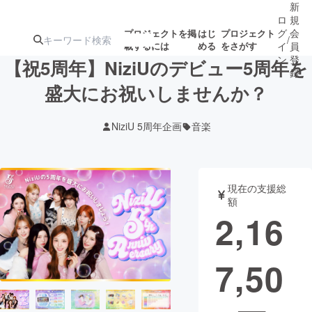
新
ロ
規
グ
会
プロジェクトを掲
はじ
プロジェクト
/
載するには
める
をさがす
イ
員
ン
登
【祝5周年】NiziUのデビュー5周年を
録
盛大にお祝いしませんか？
人気のプロ
注目のリ
注目の新着プロ
募集終了が近いプ
もうすぐ公開
NiziU 5周年企画
音楽
ジェクト
ターン
ジェクト
ロジェクト
されます
アート・写真
音楽
現在の支援総
額
2,16
テクノロジー・ガジェット
ゲーム・サ
7,50
映像・映画
書籍・雑誌
ビジネス・起業
チャレンジ