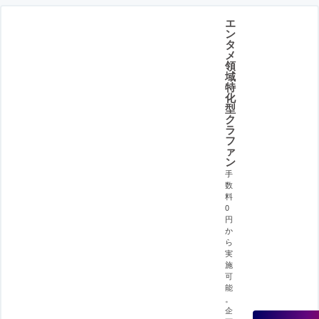
エ
ン
タ
メ
領
域
特
化
型
ク
ラ
フ
ァ
ン
手
数
料
0
円
か
ら
実
施
可
能
。
企