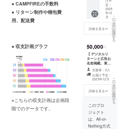
け予
ご記入
● CAMPFIREの手数料
・広告
定：
くださ
お名前
2025
● リターン制作や梱包費
い。
年12
掲載 ・
こ
月
マグ
の
用、配送費
リ
ネット
タ
ー
クリッ
ン
詳細を見る
を
プ ・ク
選
択
リア
す
る
シール
● 収支計画グラフ
50,000
・カレ
円
ンダー
【 デジタルリ
原画 ・
ターンと広告お
スマホ
名前掲載、東京
用カレ
広告メッセージ
ンダー
支援者：0人
記載のみ・個人
・ピン
お届け予定：
情報共有なし 】
バッジ
こ
2025年12月
の
・ハン
リ
タ
ドタオ
ー
ン
詳細を見る
ル ・レ
を
選
ター
択
※こちらの収支計画は企画段
す
セット
る
このプロ
・東京
階でのデータです。
広告
ジェクト
メッ
は、All-or-
セージ
記載 ※
Nothing方式
広告に