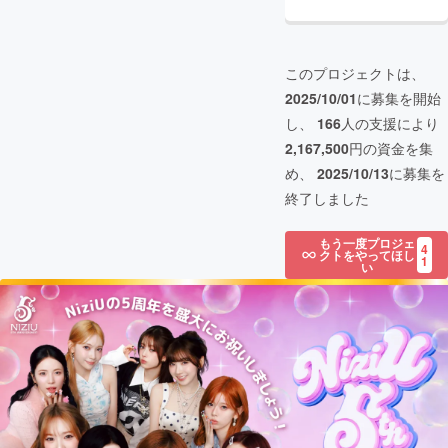
このプロジェクトは、
2025/10/01
に募集を開始
し、
166
人の支援により
2,167,500
円の資金を集
め、
2025/10/13
に募集を
終了しました
もう一度プロジェ
4
クトをやってほし
1
い