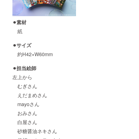
⚫︎素材
紙
⚫︎サイズ
約H42×W60mm
⚫︎担当絵師
左上から
むぎさん
えだまめさん
mayoさん
おみさん
白屋さん
砂糖醤油ネキさん