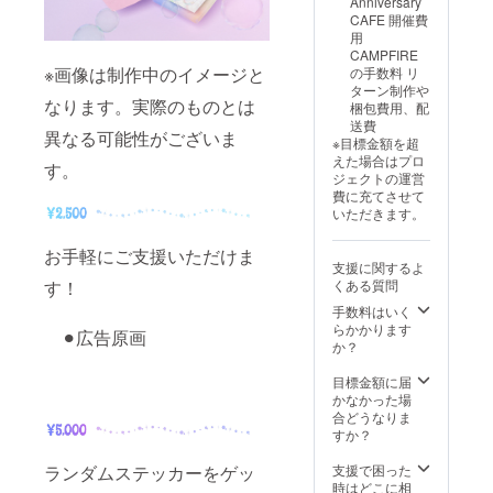
Anniversary
フォー
CAFE 開催費
ムより
用
ご記入
CAMPFIRE
いただ
※画像は制作中のイメージと
の手数料 リ
く形と
ターン制作や
なります。実際のものとは
なりま
梱包費用、配
す。
送費
異なる可能性がございま
※目標金額を超
えた場合はプロ
す。
ジェクトの運営
費に充てさせて
いただきます。
お手軽にご支援いただけま
支援に関するよ
す！
くある質問
手数料はいく
らかかります
⚫︎広告原画
か？
目標金額に届
かなかった場
合どうなりま
すか？
ランダムステッカーをゲッ
支援で困った
時はどこに相