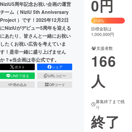
0
円
NiziU5周年記念お祝い企画の運営
まちづくり・地域活性化
チーム（ NiziU 5th Anniversary
Project ）です！2025年12月2日
216%
にNiziUがデビュー5周年を迎える
目標金額は
CAMPFIRE for Social Good
CAMPFIRE Creation
1,000,000円
にあたり、皆さんと一緒にお祝い
CAMPFIREふるさと納税
machi-ya
コミュニティ
したくお祝い広告を考えていま
支援者数
す！是非一緒に盛り上げません
166
か？※当企画は非公式です。
ポスト
シェア
人
LINEで送る
URLコピー
埋め込み
QRコード
募集終了まで残
り
終了