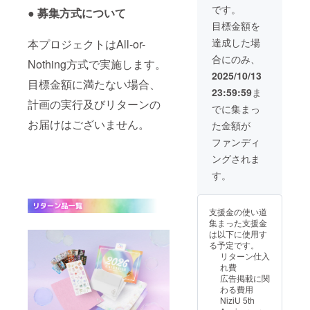
です。
載せる
●
募集方式について
名前を
目標金額を
備考欄
達成した場
本プロジェクトはAll-or-
に入力
してく
合にのみ、
Nothing方式で実施します。
ださ
2025/10/13
い。 ※
目標金額に満たない場合、
お名前
23:59:59
ま
の掲載
計画の実行及びリターンの
でに集まっ
が必要
ない場
お届けはございません。
た金額が
合はお
ファンディ
手数で
すがそ
ングされま
の旨を
す。
ご記入
くださ
い。 ※
東京広
支援金の使い道
告に載
集まった支援金
せる
は以下に使用す
メッ
る予定です。
セージ
リターン仕入
は、後
れ費
日送信
広告掲載に関
させて
わる費用
いただ
NiziU 5th
く