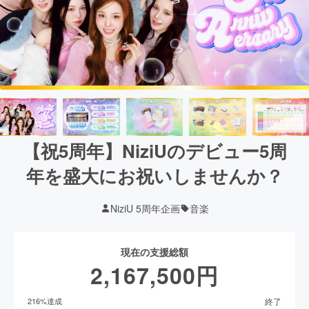
【祝5周年】NiziUのデビュー5周
年を盛大にお祝いしませんか？
NiziU 5周年企画
音楽
現在の支援総額
2,167,500
円
終了
216
%達成