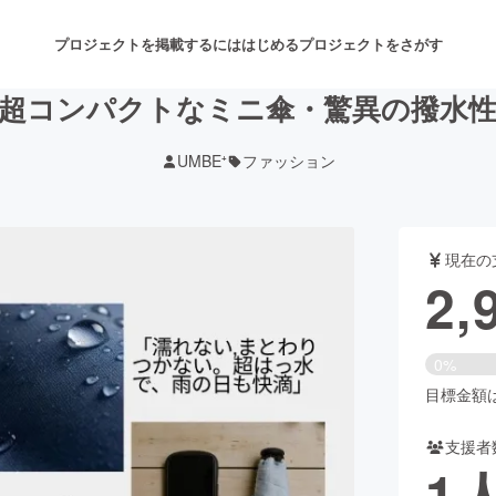
プロジェクトを掲載するには
はじめる
プロジェクトをさがす
超コンパクトなミニ傘・驚異の撥水
UMBE⁺
ファッション
注目のリターン
注目の新着プロジェクト
募集終了が近いプロジェクト
も
現在の
音楽
舞台・パフォーマンス
2,
ゲーム・サービス開発
フード・飲食店
0%
書籍・雑誌出版
アニメ・漫画
目標金額は3
支援者
チャレンジ
ビューティー・ヘルスケ
1