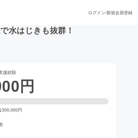
ログイン
/
新規会員登録
性で水はじきも抜群！
うすぐ公開されます
支援総額
プロダクト
900
円
ファッション
スポーツ
00,000円
数
ア
ソーシャルグッド
人