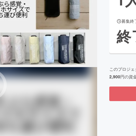
募集終
CAMPFIRE for Social Good
CAMPFIRE Creation
終
CAMPFIREふるさと納税
machi-ya
コミュニティ
このプロジェ
2,900
円の資