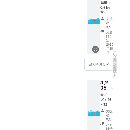
重量：
5Gミリ
0.5 kg
波ワイ
サイ
ヤレス
ズ：1.5
HDビデ
支援
× 9.2 ×
オトラ
者：
5.8 cm
ンス
3人
ファッ
ミッ
お届
ション
ター。
け予
ポータ
ゼロラ
定：
ブル
2025
グで映
年10
バッグ
像をリ
こ
月
13.3イ
アルタ
の
リ
ンチ対
イム伝
タ
ー
応
送。 対
ン
詳細を見る
を
応機
選
択
種：
す
る
DeX /
3,2
PC /
35
Nintend
円
o
サイ
Switch /
ズ：46
PlaySta
× 32 ×
tion /
12 cm
Mac* /
支援
対応サ
Xbox /
者：
イズ：
Android
0人
13.3イ
/ その他
お届
ンチ
あらゆ
け予