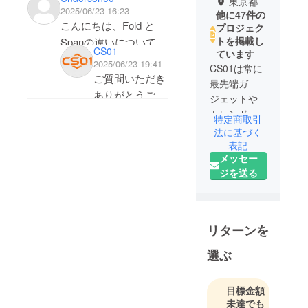
東京都
2025/06/23 16:23
他に47件の
こんにちは、Fold と
プロジェク
トを掲載し
Spanの違いについて教
CS01
ています
えてください。
2025/06/23 19:41
CS01は常に
折りたたみできるでき
ご質問いただき
最先端ガ
ないについては理解し
ありがとうござ
ジェットや
ました。
います。
トレンド雑
特定商取引
連結されている部分の
機能面は大きな
貨の販売事
法に基づく
ベゼルについてもFold
業を行なっ
差なし（ほぼ同
表記
の方が広い
メッセー
ておりま
等）
ジを送る
す。「いい
製品を世界
機能面については、 全
ボードゲーム・
中に広めた
般的にSpanでできるこ
対戦ゲームは
い。」とい
とはFold でも可能で
Foldでも可能だ
リターンを
う思いのも
しょうか？
が、中央のベゼ
とで、社員
選ぶ
特にFoldを使って、平
ルの違いが体験
一同、より
らな状態で2画面（隙
に影響する
良い製品を
間は空くと思います
目標金額
発見して、
未達でも
が・・）でボードゲー