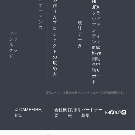
HI
ォ
作
JFA
ー
り
クラ
マ
方
ウド
ン
プ
統
ファ
ス
ロ
計
ン
ソー
ジ
デ
ディ
シャ
ェ
ー
ング
ル
ク
タ
mac
グッ
ト
hi-ya
ド
の
補助
広
金申
め
請サ
方
ポー
ト
「QRコード」は株式会社デンソーウェーブの登録商標です。
© CAMPFIRE,
会社概
採用情
パートナー
Inc.
要
報
募集