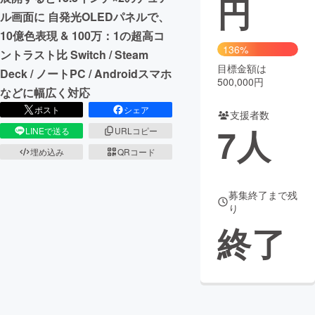
円
ル画面に 自発光OLEDパネルで、
まちづくり・地域活性化
10億色表現 & 100万：1の超高コ
136%
ントラスト比 Switch / Steam
目標金額は
CAMPFIRE for Social Good
CAMPFIRE Creation
Deck / ノートPC / Androidスマホ
500,000円
CAMPFIREふるさと納税
machi-ya
コミュニティ
などに幅広く対応
ポスト
シェア
支援者数
7
人
LINEで送る
URLコピー
埋め込み
QRコード
募集終了まで残
り
終了