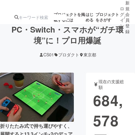
新
ロ
規
グ
会
プロジェクトを掲
はじ
プロジェクト
/
載するには
める
をさがす
イ
員
ン
登
PC・Switch・スマホが“ガチ環
録
境”に！プロ用爆誕
人気のプロ
注目のリ
注目の新着プロ
募集終了が近いプ
もうすぐ公開
CS01
プロダクト
東京都
ジェクト
ターン
ジェクト
ロジェクト
されます
アート・写真
音楽
現在の支援総
額
684,
テクノロジー・ガジェット
ゲーム・サ
578
映像・映画
書籍・雑誌
折りたたみ式で持ち運びやすく、
ビジネス・起業
チャレンジ
展開すると13.3インチ×2のデュア