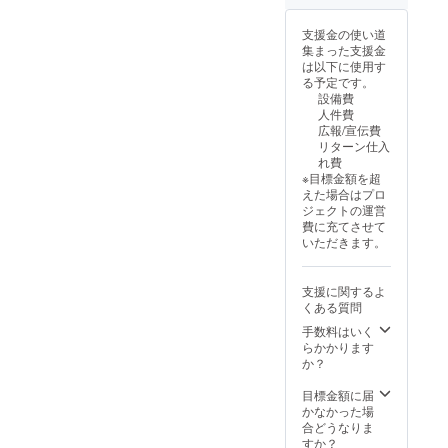
支援金の使い道
集まった支援金
は以下に使用す
る予定です。
設備費
人件費
広報/宣伝費
リターン仕入
れ費
※目標金額を超
えた場合はプロ
ジェクトの運営
費に充てさせて
いただきます。
支援に関するよ
くある質問
手数料はいく
らかかります
か？
目標金額に届
かなかった場
合どうなりま
すか？