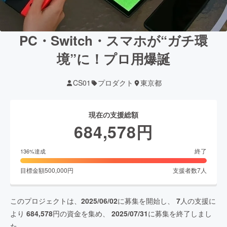
PC・Switch・スマホが“ガチ環
境”に！プロ用爆誕
CS01
プロダクト
東京都
現在の支援総額
684,578
円
終了
136
%達成
目標金額
500,000
円
支援者数
7
人
このプロジェクトは、
2025/06/02
に募集を開始し、
7
人の支援に
より
684,578
円の資金を集め、
2025/07/31
に募集を終了しまし
た