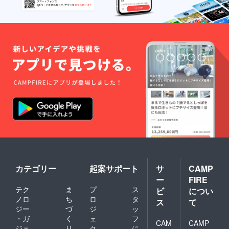
カテゴリー
起案サポート
サ
CAMP
ー
FIRE
テク
ま
プ
ス
ビ
につい
ノロ
ち
ロ
タ
ス
て
ジー
づ
ジ
ッ
・ガ
く
ェ
フ
CAM
CAMP
ジェ
り
ク
に