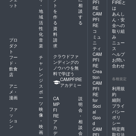
PFI
FIREと
ット
・
ト
相
RE
は
地
を
談
CAM
あんし
域
作
す
PFI
ん・安
活
る
る
RE
全への
性
資
コ
取り組
化
料
ミュ
み
プロ
音
請
ニ
ニュー
ダク
楽
求
ティ
ス
ト
CAM
ヘルプ
クラウドファ
フー
チ
PFI
お問い
ンディングの
ド・
ャ
RE
合わせ
ノウハウを無
飲食
レ
Crea
料で学ぼう
店
ン
tion
各種規定
CAMPFIRE
ジ
CAM
アカデミー
アニ
ス
利用規
PFI
メ・
ポ
約
RE
漫画
ー
CA
説
細則
for
ツ
MP
明
プライ
Soci
ファ
映
FI
会
バシー
al
ッ
像
RE
・
ポリ
Goo
ショ
・
ア
相
シー
d
ン
映
カ
談
特定商
CAM
画
デ
会
取引法
PFI