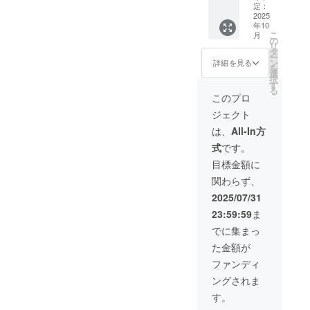
SPAN
定：
る映像
素材：
2025
出力デ
年10
外側：
バイス
こ
月
ナイロ
の
に対
リ
ン 内
タ
応。 ワ
ー
側：ポ
ン
イヤレ
詳細を見る
を
リエス
選
スHDMI
択
テル
す
接続・
る
ミリ波
このプロ
テクノ
ジェクト
ロジー
採用。
は、
All-In方
式
です。
目標金額に
関わらず、
2025/07/31
23:59:59
ま
でに集まっ
た金額が
ファンディ
ングされま
す。