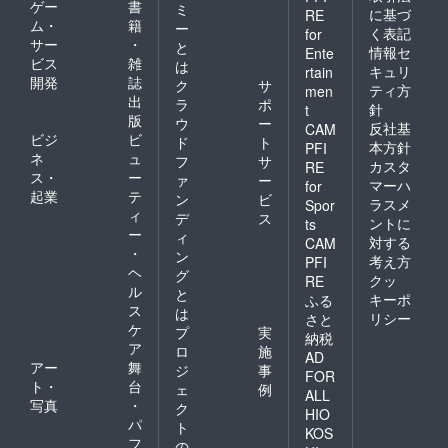
ゲー
書
ミ
に基づ
RE
ム・
籍
ー
く表記
for
サー
・
と
情報セ
Ente
ビス
雑
は
キュリ
rtain
開発
誌
ク
サ
ティ方
men
出
ラ
ポ
針
t
版
ウ
ー
反社基
CAM
ビジ
ビ
ド
ト
本方針
PFI
ネ
ュ
フ
サ
カスタ
RE
ス・
ー
ァ
ー
マーハ
for
起業
テ
ン
ビ
ラスメ
Spor
ィ
デ
ス
ントに
ts
ー
ィ
対する
CAM
・
ン
考え方
PFI
ヘ
グ
クッ
RE
ル
と
キーポ
ふる
ス
は
リシー
さと
ケ
プ
実
納税
ア
ロ
施
AD
アー
舞
ジ
事
FOR
ト・
台
ェ
例
ALL
写真
・
ク
HIO
パ
ト
KOS
フ
の