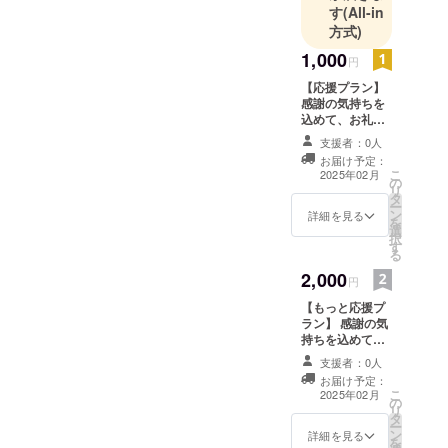
す
(All-in
方式)
1,000
円
【応援プラン】
感謝の気持ちを
込めて、お礼の
メッセージをお
支援者：0人
送りします。HP
お届け予定：
にご支援者とし
こ
2025年02月
の
てお名前を掲載
リ
タ
させていただき
ー
ン
ます。備考欄に
詳細を見る
を
選
HPに掲載をご希
択
す
望のお名前をご
る
記入ください。
2,000
掲載不可の方は
円
掲載不要とご記
【もっと応援プ
入ください。
ラン】 感謝の気
「このリターン
持ちを込めて、
は2000円と
お礼のメッセー
3000円・5000
支援者：0人
ジをお送りしま
円・10000円の
お届け予定：
す。HPにご支援
リターンと同じ
こ
2025年02月
の
者としてお名前
内容になりま
リ
タ
を掲載させてい
す。」
ー
ン
ただきます。備
詳細を見る
を