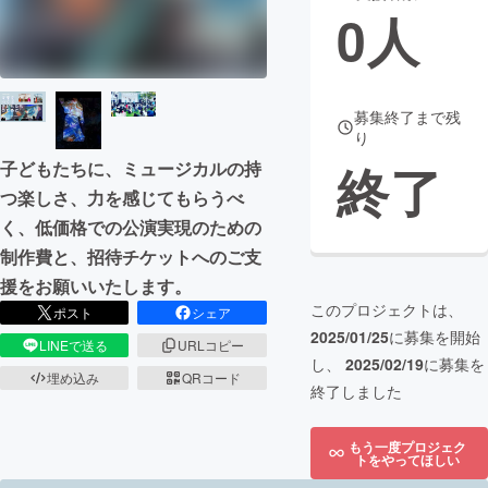
0
人
まちづくり・地域活性化
CAMPFIRE for Social Good
CAMPFIRE Creation
募集終了まで残
り
CAMPFIREふるさと納税
machi-ya
コミュニティ
終了
子どもたちに、ミュージカルの持
つ楽しさ、力を感じてもらうべ
く、低価格での公演実現のための
制作費と、招待チケットへのご支
援をお願いいたします。
このプロジェクトは、
ポスト
シェア
2025/01/25
に募集を開始
LINEで送る
URLコピー
し、
2025/02/19
に募集を
埋め込み
QRコード
終了しました
もう一度プロジェク
トをやってほしい