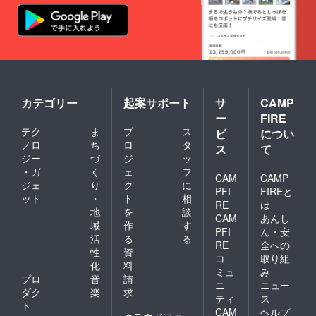
カテゴリー
起案サポート
サ
CAMP
ー
FIRE
テク
ま
プ
ス
ビ
につい
ノロ
ち
ロ
タ
ス
て
ジー
づ
ジ
ッ
・ガ
く
ェ
フ
CAM
CAMP
ジェ
り
ク
に
PFI
FIREと
ット
・
ト
相
RE
は
地
を
談
CAM
あんし
域
作
す
PFI
ん・安
活
る
る
RE
全への
性
資
コ
取り組
化
料
ミュ
み
プロ
音
請
ニ
ニュー
ダク
楽
求
ティ
ス
ト
CAM
ヘルプ