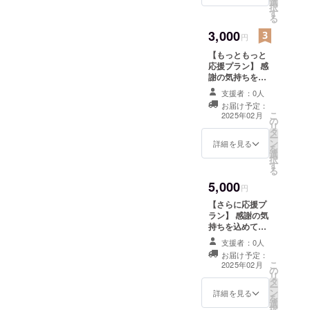
選
考欄にHPに掲載
択
す
をご希望のお名
る
前をご記入くだ
3,000
さい。掲載不可
円
の方は掲載不要
【もっともっと
とご記入くださ
応援プラン】 感
い。「このリ
謝の気持ちを込
ターンは1000円
めて、お礼の
と3000円、
支援者：0人
メッセージをお
5000円、10000
お届け予定：
送りします。HP
円のリターンと
こ
2025年02月
の
にご支援者とし
同じ内容になり
リ
タ
てお名前を掲載
ます
ー
ン
させていただき
詳細を見る
を
選
ます。備考欄に
択
す
HPに掲載をご希
る
望のお名前をご
5,000
記入ください。
円
掲載不可の方は
【さらに応援プ
掲載不要とご記
ラン】 感謝の気
入ください。
持ちを込めて、
「このリターン
お礼のメッセー
は1000円と
支援者：0人
ジをお送りしま
2000円、5000
お届け予定：
す。HPにご支援
こ
円、10000円の
2025年02月
の
者としてお名前
リ
リターンと同じ
タ
を掲載させてい
ー
内容になります
ン
ただきます。備
詳細を見る
を
選
考欄にHPに掲載
択