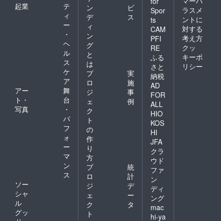
マーハ
for
起業
テ
ン
ビ
ラスメ
Spor
ィ
デ
ス
ントに
ts
ー
ィ
対する
CAM
・
ン
考え方
PFI
ヘ
グ
クッ
RE
ル
と
キーポ
ふる
ス
は
リシー
さと
ケ
プ
実
納税
ア
ロ
施
AD
アー
舞
ジ
事
FOR
ト・
台
ェ
例
ALL
写真
・
ク
HIO
パ
ト
KOS
フ
の
HI
ォ
作
JFA
ー
り
クラ
マ
方
ウド
ン
プ
統
ファ
ス
ロ
計
ン
ソー
ジ
デ
ディ
シャ
ェ
ー
ング
ル
ク
タ
mac
グッ
ト
hi-ya