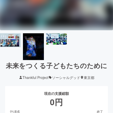
未来をつくる子どもたちのために
Thankful Project
ソーシャルグッド
東京都
現在の支援総額
0
円
終了
0
%達成