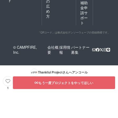
ド
の
補助
広
金申
め
請サ
方
ポー
ト
「QRコード」は株式会社デンソーウェーブの登録商標です。
© CAMPFIRE,
会社概
採用情
パートナー
Inc.
要
報
募集
Thankful Project
さんへアンコール
もう一度プロジェクトをやってほしい
1