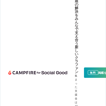
題
の
解
決
を
み
ん
な
で
支
え
合
う
新
し
い
ク
ラ
フ
ァ
ン
掲載
無料
集
ま
っ
た
支
援
金
は
10