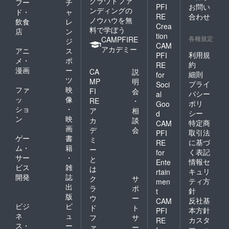
クラウドファ
フー
チ
PFI
お問い
ンディングの
ド・
ャ
RE
合わせ
ノウハウを無
飲食
レ
Crea
料で学ぼう
店
ン
tion
各種規定
CAMPFIRE
ジ
CAM
アカデミー
アニ
ス
利用規
PFI
メ・
ポ
約
RE
漫画
ー
CA
説
細則
for
ツ
MP
明
プライ
Soci
ファ
映
FI
会
バシー
al
ッ
像
RE
・
ポリ
Goo
ショ
・
ア
相
シー
d
ン
映
カ
談
特定商
CAM
画
デ
会
取引法
PFI
ゲー
書
ミ
に基づ
RE
ム・
籍
ー
く表記
for
サー
・
と
情報セ
Ente
ビス
雑
は
キュリ
rtain
開発
誌
ク
サ
ティ方
men
出
ラ
ポ
針
t
版
ウ
ー
反社基
CAM
ビジ
ビ
ド
ト
本方針
PFI
ネ
ュ
フ
サ
カスタ
RE
ス・
ー
ァ
ー