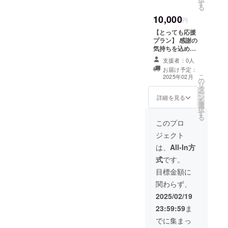
す
をご希望のお名
る
前をご記入くだ
10,000
さい。掲載不可
円
の方は掲載不要
【とっても応援
とご記入くださ
プラン】 感謝の
い。「このリ
気持ちを込め
ターンは1000円
て、お礼のメッ
と2000円m、
支援者：0人
セージをお送り
3000円、1000
お届け予定：
します。HPにご
こ
０のリターンと
2025年02月
の
支援者としてお
リ
同じ内容になり
タ
名前を掲載させ
ー
ます。」
ン
ていただきま
詳細を見る
を
選
す。備考欄にHP
択
す
に掲載をご希望
る
のお名前をご記
このプロ
入ください。掲
ジェクト
載不可の方は掲
載不要とご記入
は、
All-In方
ください。「こ
式
です。
のリターンは
1000円と2000
目標金額に
円、3000円、
関わらず、
5000円のリター
ンと同じ内容に
2025/02/19
なります。」
23:59:59
ま
でに集まっ