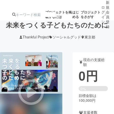
新
ロ
規
グ
会
プロジェクトを掲
はじ
プロジェクト
/
載するには
める
をさがす
イ
員
ン
登
未来をつくる子どもたちのために
録
Thankful Project
ソーシャルグッド
東京都
人気のプロ
注目のリ
注目の新着プロ
募集終了が近いプ
もうすぐ公開
ジェクト
ターン
ジェクト
ロジェクト
されます
現在の支援総
額
アート・写真
音楽
0
円
テクノロジー・ガジェット
ゲーム・サ
0%
目標金額は
映像・映画
書籍・雑誌
100,000円
ビジネス・起業
チャレンジ
支援者数