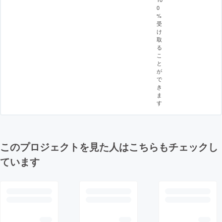
0
%
受
け
取
る
こ
と
が
で
き
ま
す
このプロジェクトを見た人はこちらもチェックし
ています